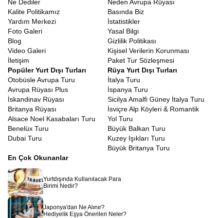
Ne Dediler
Neden Avrupa Rüyası
olmalıdır. Konsoloslukların talep ettiği belgelerin eksiksiz
Kalite Politikamız
Basında Biz
hazırlanması konusunda verdiğimiz rehberlik sayesinde, siz
Yardım Merkezi
İstatistikler
sadece bavulunuzu hazırlamaya odaklanabilirsiniz.
Foto Galeri
Yasal Bilgi
Avrupa’nın sınırlarını kaldıran o sihirli belgeye sahip olmak, bu
Blog
Gizlilik Politikası
turun anahtarıdır. Geçerli bir
Schengen Vizesi Polonya
Video Galeri
Kişisel Verilerin Korunması
Danimarka Turu
için gerekli olan tek giriş belgesidir. Tek bir vize
İletişim
Paket Tur Sözleşmesi
ile birden fazla ülkeyi, sınır kapılarında beklemeden, özgürce
Popüler Yurt Dışı Turları
Rüya Yurt Dışı Turları
gezebilmek Schengen anlaşmasının gezginlere sunduğu en
Otobüsle Avrupa Turu
İtalya Turu
büyük lütuftur. Polonya’dan Danimarka’ya geçerken pasaport
Avrupa Rüyası Plus
İspanya Turu
kontrolüyle vakit kaybetmeden, sanki şehir değiştiriyormuşcasına
İskandinav Rüyası
Sicilya Amalfi Güney İtalya Turu
ülke değiştirmek seyahat konforunu maksimize eder. Eğer
Britanya Rüyası
İsviçre Alp Köyleri & Romantik
pasaportunuzda geçerli birçok girişli Schengen vizeniz varsa, bu
Alsace Noel Kasabaları Turu
Yol Turu
tura katılmak için ekstra bir işlem yapmanıza gerek kalmaz. İlk
Benelüx Turu
Büyük Balkan Turu
kez başvuracaklar için ise Polonya veya Danimarka
Dubai Turu
Kuzey Işıkları Turu
konsolosluklarından alınacak vize, daha sonraki Avrupa
Büyük Britanya Turu
seyahatleriniz için de güçlü bir referans olacaktır.
En Çok Okunanlar
Almanya Polonya Turu 7 Gece Konaklamalı
Bütçe dostu seyahat, kaliteden ödün vermek anlamına gelmez.
Yurtdışında Kullanılacak Para
Uygun Polonya Danimarka Turu
arayışında olanlar için
Birimi Nedir?
oluşturduğumuz rotalar, maliyetleri optimize ederken deneyimi
zenginleştirmeyi hedefler.
Erken rezervasyon fırsatları
, grup
Japonya'dan Ne Alınır?
indirimleri ve taksit seçenekleri ile Avrupa’yı gezmek hayal
Hediyelik Eşya Önerileri Neler?