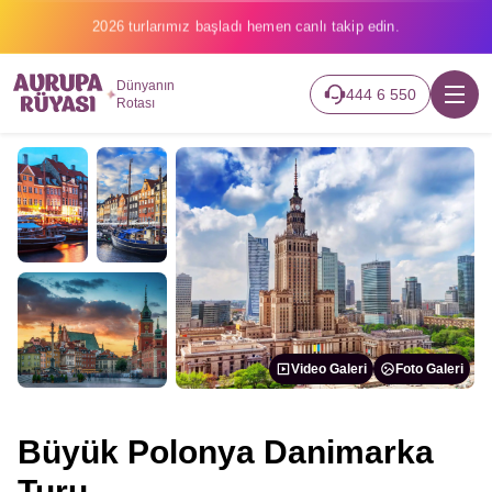
2026 turlarımız başladı hemen canlı takip edin.
Dünyanın
444 6 550
Rotası
Video Galeri
Foto Galeri
Büyük Polonya Danimarka
Turu