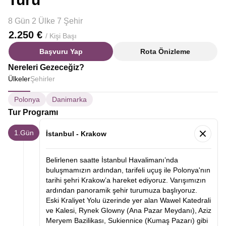
8 Gün 2 Ülke 7 Şehir
2.250 €
/ Kişi Başı
Başvuru Yap
Rota Önizleme
Nereleri Gezeceğiz?
Ülkeler
Şehirler
Polonya
Danimarka
Tur Programı
1.Gün
İstanbul - Krakow
Belirlenen saatte İstanbul Havalimanı’nda
buluşmamızın ardından, tarifeli uçuş ile Polonya'nın
tarihi şehri Krakow’a hareket ediyoruz. Varışımızın
ardından panoramik şehir turumuza başlıyoruz.
Eski Kraliyet Yolu üzerinde yer alan Wawel Katedrali
ve Kalesi, Rynek Glowny (Ana Pazar Meydanı), Aziz
Meryem Bazilikası, Sukiennice (Kumaş Pazarı) gibi