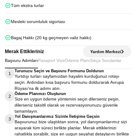
Tüm ekstra turlar
Mesleki sorumluluk sigortası
Bagaj Hakkı (20 kg geçmeyen valiz hakkı)
Merak Ettikleriniz
Yardım Merkezi
Başvuru Adımları
Pasaport Vize
Ödeme Planı
Sıkça Sorulanlar
Turunuzu Seçin ve Başvuru Formunu Doldurun
1
Yurtdışı turları sayfamızdan hayalini kurduğunuz rotayı
seçin. Ardından kısa başvuru formunu doldurarak Avrupa
Rüyası'na ilk adımı atın.
Ödeme Planınızı Oluşturun
2
Size en uygun ödeme yöntemini seçin dilerseniz peşin,
dilerseniz taksitli olarak ve rezervasyonunuzu güvenle
tamamlayın.
Yol Danışmanlarımız Sizinle İletişime Geçsin
3
Başvurunuz bize ulaştıktan sonra, yol danışmanlarımız sizi
arayarak tüm süreci birlikte planlar. Merak ettiklerinizi
rahatlıkla sorabilir, size en uygun seyahat detaylarını birlikte