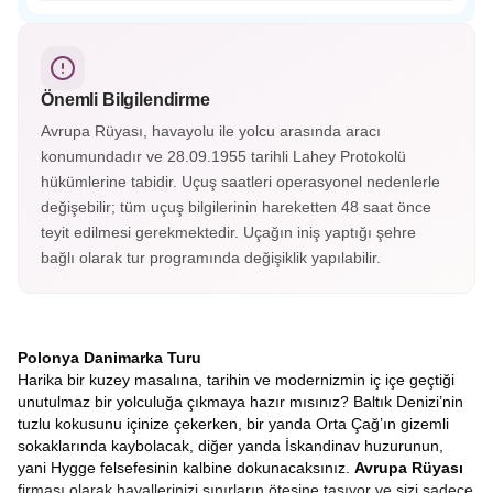
trajik dönemini hatırlatmaktadır.
Wieliczka Tuz Madeni, Polonya’nın Krakow kenti yakınında
yer alan UNESCO Dünya Mirası listesindeki yeraltı
harikasıdır. Tuzdan oyulmuş tüneller, heykeller ve
şapellerle büyüleyici bir atmosfer sunar.
Önemli Bilgilendirme
Avrupa Rüyası, havayolu ile yolcu arasında aracı
konumundadır ve 28.09.1955 tarihli Lahey Protokolü
hükümlerine tabidir. Uçuş saatleri operasyonel nedenlerle
değişebilir; tüm uçuş bilgilerinin hareketten 48 saat önce
teyit edilmesi gerekmektedir. Uçağın iniş yaptığı şehre
bağlı olarak tur programında değişiklik yapılabilir.
Polonya Danimarka Turu
Harika bir kuzey masalına, tarihin ve modernizmin iç içe geçtiği
unutulmaz bir yolculuğa çıkmaya hazır mısınız? Baltık Denizi’nin
tuzlu kokusunu içinize çekerken, bir yanda Orta Çağ’ın gizemli
sokaklarında kaybolacak, diğer yanda İskandinav huzurunun,
yani Hygge felsefesinin kalbine dokunacaksınız.
Avrupa Rüyası
firması olarak hayallerinizi sınırların ötesine taşıyor ve sizi sadece