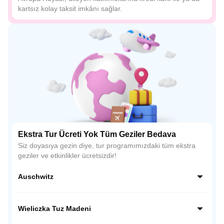
kartsız kolay taksit imkânı sağlar.
Ekstra Tur Ücreti Yok Tüm Geziler Bedava
Siz doyasıya gezin diye, tur programımızdaki tüm ekstra
geziler ve etkinlikler ücretsizdir!
Auschwitz
Auschwitz-Birkenau, Polonya’da yer alan II. Dünya
Savaşı’nın en büyük Nazi toplama kampıdır. Bugün bir
Wieliczka Tuz Madeni
anma müzesi olarak ziyaret edilmekte, insanlık tarihinin en