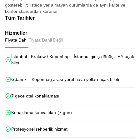
gösterebilir; listede yer almayan durumlarda da aynı kalite ve
konfor standartları korunur.
Tüm Tarihler
Hizmetler
Fiyata Dahil
Fiyata Dahil Değil
İstanbul - Krakow / Kopenhag - İstanbul gidiş-dönüş THY uçak
bileti
Gdansk – Kopenhag arası yerel hava yolları uçak bileti
7 gece otel konaklaması
Konaklama kahvaltıları (7 gün)
Profesyonel rehberlik hizmeti