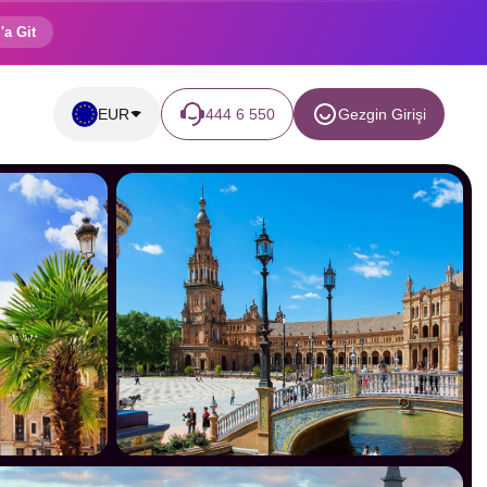
'a Git
EUR
444 6 550
Gezgin Girişi