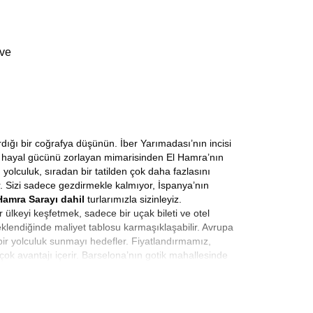
 ve
rdığı bir coğrafya düşünün. İber Yarımadası’nın incisi
nin hayal gücünü zorlayan mimarisinden El Hamra’nın
yolculuk, sıradan bir tatilden çok daha fazlasını
r. Sizi sadece gezdirmekle kalmıyor, İspanya’nın
Hamra Sarayı dahil
turlarımızla sizinleyiz.
 ülkeyi keşfetmek, sadece bir uçak bileti ve otel
 eklendiğinde maliyet tablosu karmaşıklaşabilir. Avrupa
 bir yolculuk sunmayı hedefler. Fiyatlandırmamız,
rçok avantajı içerir. Barselona’nın gotik mahallesinde
istiyoruz. Kaliteyi ulaşılabilir kılmak, bizim için
na gelmemelidir. Bizim için
Uygun Fiyatlı İspanya