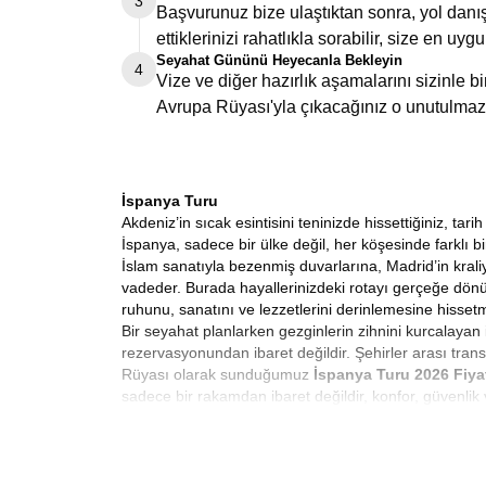
3
Başvurunuz bize ulaştıktan sonra, yol danış
ettiklerinizi rahatlıkla sorabilir, size en uygu
Seyahat Gününü Heyecanla Bekleyin
4
Vize ve diğer hazırlık aşamalarını sizinle 
Avrupa Rüyası'yla çıkacağınız o unutulmaz
İspanya Turu
Akdeniz’in sıcak esintisini teninizde hissettiğiniz, t
İspanya, sadece bir ülke değil, her köşesinde farklı 
İslam sanatıyla bezenmiş duvarlarına, Madrid’in kraliy
vadeder. Burada hayallerinizdeki rotayı gerçeğe dön
ruhunu, sanatını ve lezzetlerini derinlemesine hisse
Bir seyahat planlarken gezginlerin zihnini kurcalayan 
rezervasyonundan ibaret değildir. Şehirler arası trans
Rüyası olarak sunduğumuz
İspanya Turu 2026 Fiya
sadece bir rakamdan ibaret değildir, konfor, güvenlik 
yürürken ya da Granada’da gün batımını izlerken aklın
bir prensip meselesidir.
Uygun Fiyatlı İspanya Turu
Her gezginin hayali, maksimum deneyimi optimum büt