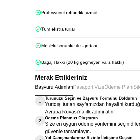
Profesyonel rehberlik hizmeti
Tüm ekstra turlar
Mesleki sorumluluk sigortası
Bagaj Hakkı (20 kg geçmeyen valiz hakkı)
Merak Ettikleriniz
Başvuru Adımları
Pasaport Vize
Ödeme Planı
Turunuzu Seçin ve Başvuru Formunu Doldurun
1
Yurtdışı turları sayfamızdan hayalini kurd
Avrupa Rüyası'na ilk adımı atın.
Ödeme Planınızı Oluşturun
2
Size en uygun ödeme yöntemini seçin dilers
güvenle tamamlayın.
Yol Danışmanlarımız Sizinle İletişime Geçsin