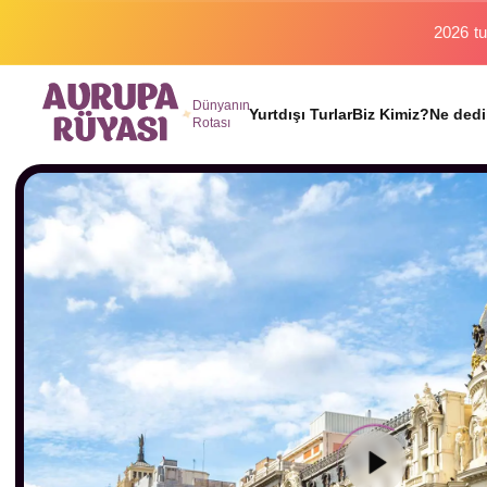
Binlerc
Dünyanın
Yurtdışı Turlar
Biz Kimiz?
Ne dedi
Rotası