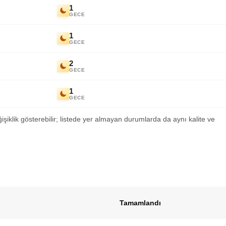
1
GECE
1
GECE
2
GECE
1
GECE
ğişiklik gösterebilir; listede yer almayan durumlarda da aynı kalite ve
Tamamlandı