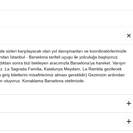
de sizleri karşılayacak olan yol danışmanları ve koordinatörlerimizle
dan İstanbul - Barselona tarifeli uçuşu ile yolculuğa başlıyoruz.
ıktan sonra bizi bekleyen aracımızla Barselona’ya hareket. Varışın
ruz. La Sagrada Familia, Katalunya Meydanı, La Rambla gezilecek
giriş biletlerini misafirlerimiz alması gereklidir) Gezimizin ardından
er oluyoruz. Konaklama Barselona otelimizde.
mızla Barselona Kombi turu yapıyoruz. Rehberimiz eşliğinde Arnavut
da geziyoruz. Varışın ardından rehberimiz eşliğinde şehir turumuza
ından dönüş yolculuğumuz başlıyor. Yolculuk sonrası otele transfer