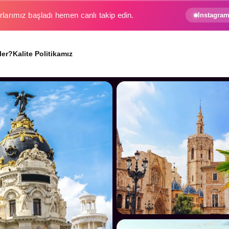
e gezginin hayali gerçek oluyor.
Instagram
ler?
Kalite Politikamız