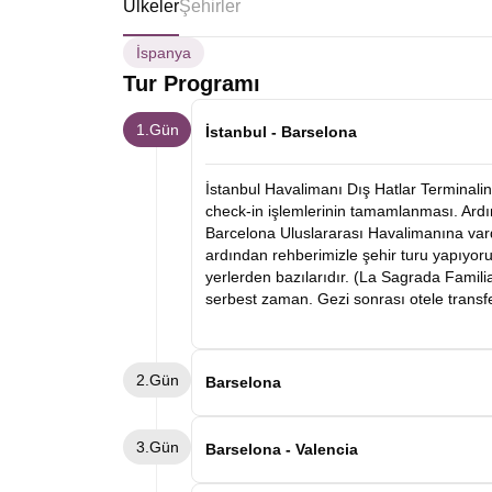
Ülkeler
Şehirler
İspanya
Tur Programı
1.Gün
İstanbul - Barselona
İstanbul Havalimanı Dış Hatlar Terminalin
check-in işlemlerinin tamamlanması. Ardın
Barcelona Uluslararası Havalimanına vard
ardından rehberimizle şehir turu yapıyo
yerlerden bazılarıdır. (La Sagrada Familia 
serbest zaman. Gezi sonrası otele transf
2.Gün
Barselona
Sabah kahvaltının ardından katılımcıları
3.Gün
kaldırımlı, labirent gibi şehir sokakların
Barselona - Valencia
başlıyoruz ve serbest zaman. Gezinin ard