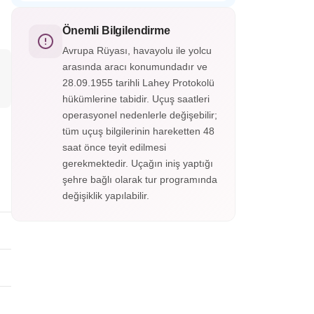
Endülüs’ün incisi El Hamra Sarayı,
çevrelediği bu büyüleyici şehir, panoramik
Granada’nın tepesinde yer alan görkemli bir
manzaralarıyla adeta bir açık hava
Mağribi mirasıdır. Her taşında tarih, her
Önemli Bilgilendirme
müzesidir.
köşesinde zarafet gizlidir; El Hamra,
Avrupa Rüyası, havayolu ile yolcu
zamanda yolculuğun en büyüleyici
arasında aracı konumundadır ve
duraklarından biridir.
28.09.1955 tarihli Lahey Protokolü
hükümlerine tabidir. Uçuş saatleri
operasyonel nedenlerle değişebilir;
tüm uçuş bilgilerinin hareketten 48
saat önce teyit edilmesi
gerekmektedir. Uçağın iniş yaptığı
şehre bağlı olarak tur programında
değişiklik yapılabilir.