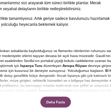
manlarımız sizi arayarak tüm süreci birlikte planlar. Merak
n seyahat detaylarını birlikte netleştirebilirsiniz.
birlikte tamamlıyoruz. Artık geriye sadece bavulunuzu hazırlamak
 yolculuğu heyecanla beklemek kalıyor.
arih kokan sokaklarda kaybolduğunuz ve flamenko ritimlerinin ruhunuzu sa
bir medeniyetin izlerini taşıyan devasa bir açık hava müzesidir. Gaudi’
et asaletinden Sevilla’nın portakal çiçeği kokulu caddelerine uzanan bu 
üştürmek için
İspanya Turu
düzenleyen
Avrupa Rüyası
devreye giriyo
tmeniz için kusursuz bir deneyim sunuyoruz. Yolculuğumuz başlasın.
El 
ilk detay genellikle bütçe dengesidir. Ancak İspanya gibi çok katmanlı bir
ferler, müze girişleri, rehberlik hizmetleri ve o bölgeye has deneyimler
t
politikamız, bu karmaşayı ortadan kaldırarak size şeffaf ve sürprizsiz
ve zengin içerik vaadidir.
İspanya tur fırsatları
siz gezginlerimiz için bi
ızda buna ne kadar ödeyeceğim sorusu değil, sadece o anın büyüsü olsun 
Daha Fazla
çeyle yaşamaktır. Ancak uygun kelimesi, kaliteden ödün vermek anlamı