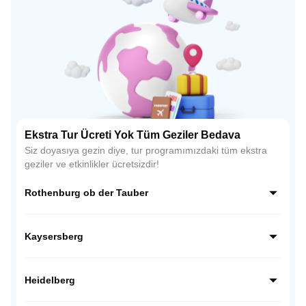
Ekstra Tur Ücreti Yok Tüm Geziler Bedava
Siz doyasıya gezin diye, tur programımızdaki tüm ekstra
geziler ve etkinlikler ücretsizdir!
Rothenburg ob der Tauber
Almanya’nın Romantik Yolu üzerindeki en büyüleyici
kasabası Rothenburg ob der Tauber, Orta Çağ atmosferini
Kaysersberg
günümüze taşıyan surları ve taş evleriyle ünlüdür. Zamanın
durduğu bu kasaba, fotoğraf tutkunları için tam bir açık
Alsace bölgesinin en romantik kasabalarından biri olan
hava müzesidir.
Kaysersberg, taş sokakları, çiçekli evleri ve tarihi
Heidelberg
köprüsüyle adeta bir masal sahnesini andırır. Orta Çağ