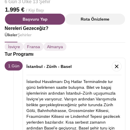
6 Gün 3 Ülke 13 Şehir
1.995 €
/ Kişi Başı
Başvuru Yap
Rota Önizleme
Nereleri Gezeceğiz?
Ülkeler
Şehirler
İsviçre
Fransa
Almanya
Tur Programı
1.Gün
İstanbul - Zürih - Basel
İstanbul Havalimanı Dış Hatlar Terminalinde tur
günü belirlenen saatte buluşma. Bilet ve bagaj
işlemlerinin ardından İstanbul–Zürih uçuşumuzla
İsviçre’ye varıyoruz. Varışın ardından Varışımızla
birlikte gerçekleştireceğimiz şehir turunda Zürih
Gölü, Bahnhofstrasse, Grossmünster Kilisesi,
Fraumünster Kilisesi ve Lindenhof Tepesi gezilecek
yerlerden bazılarıdır. Kısa serbest zamanın
ardından Basel’e geçiyoruz. Basel şehir turu için