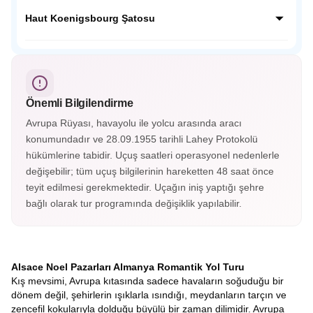
dokusunu koruyan bu köyde her köşe fotoğraf karesi
Neckar Nehri kenarında yemyeşil tepelerin ardında Orta
gibidir.
Çağdan kalma tarihi yapılarıyla masalsı bir güzelliğe sahip;
Haut Koenigsbourg Şatosu
Almanya’nın en güzel şehirlerinden Heidelberg Almanya’nın
o soğuk şehir görüntüsünün yanında cıvıl cıvıl atmosferiyle
Fransa’nın Orta Çağ kalelerinden Haut Koenigsbourg
sizleri bekliyor.
Alsace vadisini ayaklarınız altına serecek. Savaşlarda
kullanılan aletler, silahlar, cephanelikler, imparatorların
odaları ve eşsiz süslemelerle kaplı tavanları gördükçe bu
Önemli Bilgilendirme
tarihi yolculuk hiç bitmesin istiyorsunuz. Haut-Koenigsbourg
Şatosu’nun içerisini gezmek isterseniz biletinizi alarak
Avrupa Rüyası, havayolu ile yolcu arasında aracı
gezebileceksiniz.
konumundadır ve 28.09.1955 tarihli Lahey Protokolü
hükümlerine tabidir. Uçuş saatleri operasyonel nedenlerle
değişebilir; tüm uçuş bilgilerinin hareketten 48 saat önce
teyit edilmesi gerekmektedir. Uçağın iniş yaptığı şehre
bağlı olarak tur programında değişiklik yapılabilir.
Alsace Noel Pazarları Almanya Romantik Yol Turu
Kış mevsimi, Avrupa kıtasında sadece havaların soğuduğu bir
dönem değil, şehirlerin ışıklarla ısındığı, meydanların tarçın ve
zencefil kokularıyla dolduğu büyülü bir zaman dilimidir. Avrupa