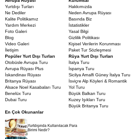
Avrupa Rüyası
Kurumsal
Yurtdışı Turları
Hakkımızda
Ne Dediler
Neden Avrupa Rüyası
Kalite Politikamız
Basında Biz
Yardım Merkezi
İstatistikler
Foto Galeri
Yasal Bilgi
Blog
Gizlilik Politikası
Video Galeri
Kişisel Verilerin Korunması
İletişim
Paket Tur Sözleşmesi
Popüler Yurt Dışı Turları
Rüya Yurt Dışı Turları
Otobüsle Avrupa Turu
İtalya Turu
Avrupa Rüyası Plus
İspanya Turu
İskandinav Rüyası
Sicilya Amalfi Güney İtalya Turu
Britanya Rüyası
İsviçre Alp Köyleri & Romantik
Alsace Noel Kasabaları Turu
Yol Turu
Benelüx Turu
Büyük Balkan Turu
Dubai Turu
Kuzey Işıkları Turu
Büyük Britanya Turu
En Çok Okunanlar
Yurtdışında Kullanılacak Para
Birimi Nedir?