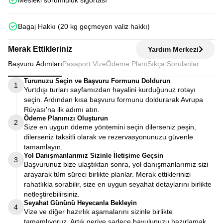
Mesleki sorumluluk sigortası
Bagaj Hakkı (20 kg geçmeyen valiz hakkı)
Merak Ettikleriniz
Yardım Merkezi
Başvuru Adımları
Pasaport Vize
Ödeme Planı
Sıkça Sorulanlar
Turunuzu Seçin ve Başvuru Formunu Doldurun
1
Yurtdışı turları sayfamızdan hayalini kurduğunuz rotayı
seçin. Ardından kısa başvuru formunu doldurarak Avrupa
Rüyası'na ilk adımı atın.
Ödeme Planınızı Oluşturun
2
Size en uygun ödeme yöntemini seçin dilerseniz peşin,
dilerseniz taksitli olarak ve rezervasyonunuzu güvenle
tamamlayın.
Yol Danışmanlarımız Sizinle İletişime Geçsin
3
Başvurunuz bize ulaştıktan sonra, yol danışmanlarımız sizi
arayarak tüm süreci birlikte planlar. Merak ettiklerinizi
rahatlıkla sorabilir, size en uygun seyahat detaylarını birlikte
netleştirebilirsiniz.
Seyahat Gününü Heyecanla Bekleyin
4
Vize ve diğer hazırlık aşamalarını sizinle birlikte
tamamlıyoruz. Artık geriye sadece bavulunuzu hazırlamak