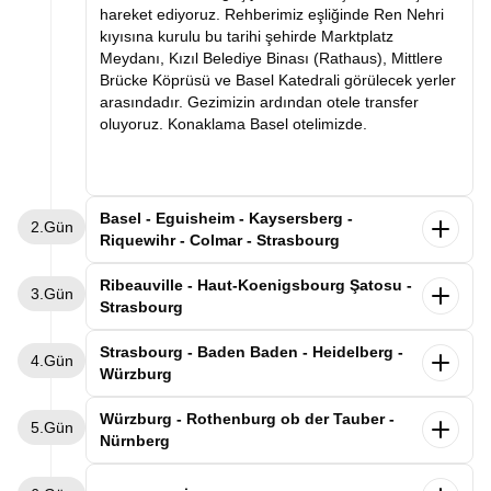
hareket ediyoruz. Rehberimiz eşliğinde Ren Nehri
kıyısına kurulu bu tarihi şehirde Marktplatz
Meydanı, Kızıl Belediye Binası (Rathaus), Mittlere
Brücke Köprüsü ve Basel Katedrali görülecek yerler
arasındadır. Gezimizin ardından otele transfer
oluyoruz. Konaklama Basel otelimizde.
Basel - Eguisheim - Kaysersberg -
2.Gün
Riquewihr - Colmar - Strasbourg
Kahvaltının ardından Basel otelimizden ayrılıyoruz.
Ribeauville - Haut-Koenigsbourg Şatosu -
3.Gün
Dünyaca ünlü şarap yolunun en güzel kasabalarını
Strasbourg
geziyoruz. Alsas-Loren bölgesinde leyleklerin en
uğrak noktası olan Eguisheim kasabasını
Alsace'ın büyüsüne kapıldığımız gezimize,
Strasbourg - Baden Baden - Heidelberg -
4.Gün
geziyoruz. Rengarenk evlerin arasında gezimizi
kahvaltımızı yaptıktan sonra Strasbourg'daki
Würzburg
tamamladıktan “İmparator’un Dağı” anlamına gelen
otelimizden ayrılarak devam ediyoruz. İlk
Kaysersberg’de üzüm bağlarının süslediği nehir
durağımız, masalsı Alsace kasabaları rotasının
Sabah Strasbourg otelimizde kahvaltı sonrası
Würzburg - Rothenburg ob der Tauber -
boyunca uzanan bu eşsiz kasabayı geziyoruz.
5.Gün
incilerinden biri olan Ribeauvillé kasabası. Üzüm
Almanya-Fransa sınırında Kara Ormanın tam
Nürnberg
Sonrasında şarap mahzenleriyle ünlü Riquewihr
bağlarıyla çevrili bu şirin kasabada, renkli ahşap
ortasında yer alan Baden-Baden’e geçiyoruz.
kasabasına geçiyoruz. Üzüm bağlarının kasabanın
evlerin sıralandığı tarihi sokaklarda yürüyerek Orta
Varışın ardından rehberimizle Kurhaus Casino,
Sabah Würzburg’daki otelimizde kahvaltı sonrası