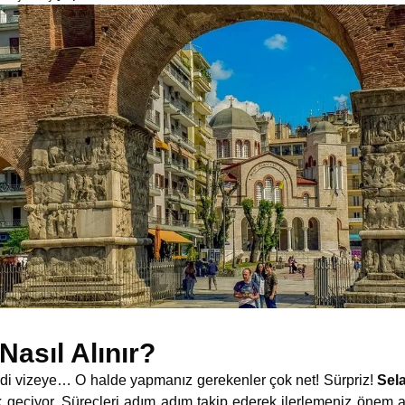
Nasıl Alınır?
geldi vizeye… O halde yapmanız gerekenler çok net! Sürpriz!
Sela
 geçiyor. Süreçleri adım adım takip ederek ilerlemeniz önem a