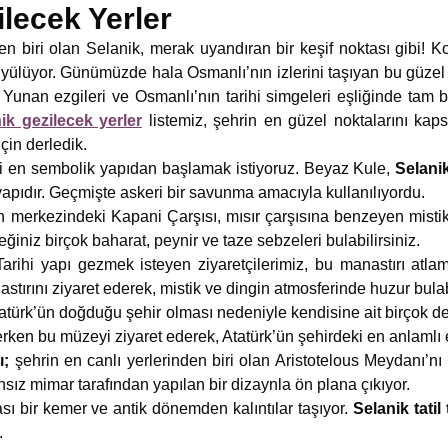
ilecek Yerler
den biri olan Selanik, merak uyandıran bir keşif noktası gibi!
ri büyülüyor. Günümüzde hala Osmanlı’nın izlerini taşıyan bu güze
 Yunan ezgileri ve Osmanlı’nın tarihi simgeleri eşliğinde tam b
ik gezilecek yerler
listemiz, şehrin en güzel noktalarını kap
için derledik.
i en sembolik yapıdan başlamak istiyoruz. Beyaz Kule,
Selanik
 yapıdır. Geçmişte askeri bir savunma amacıyla kullanılıyordu.
n merkezindeki Kapani Çarşısı, mısır çarşısına benzeyen mistik
ğiniz birçok baharat, peynir ve taze sebzeleri bulabilirsiniz.
Tarihi yapı gezmek isteyen ziyaretçilerimiz, bu manastırı atla
astırını ziyaret ederek, mistik ve dingin atmosferinde huzur bulabi
atürk’ün doğduğu şehir olması nedeniyle kendisine ait birçok det
erken bu müzeyi ziyaret ederek, Atatürk’ün şehirdeki en anlamlı e
ı;
şehrin en canlı yerlerinden biri olan Aristotelous Meydanı’n
ız mimar tarafından yapılan bir dizaynla ön plana çıkıyor.
sı bir kemer ve antik dönemden kalıntılar taşıyor.
Selanik tatil
.