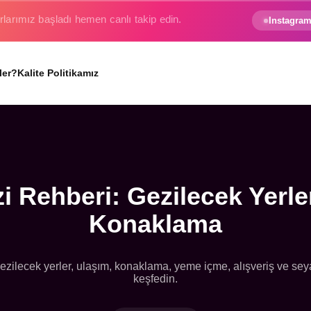
e gezginin hayali gerçek oluyor.
Instagram
ler?
Kalite Politikamız
i Rehberi: Gezilecek Yerle
Konaklama
gezilecek yerler, ulaşım, konaklama, yeme içme, alışveriş ve seyah
keşfedin.