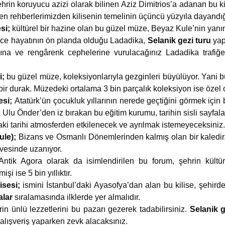
hrin koruyucu azizi olarak bilinen Aziz Dimitrios’a adanan bu ki
n rehberlerimizden kilisenin temelinin üçüncü yüzyıla dayandığı
esi;
kültürel bir hazine olan bu güzel müze, Beyaz Kule’nin yan
nce hayatının ön planda olduğu Ladadika,
Selanik gezi turu
yap
arına ve rengârenk cephelerine vurulacağınız Ladadika trafiğ
i;
bu güzel müze, koleksiyonlarıyla gezginleri büyülüyor. Yani b
bir durak. Müzedeki ortalama 3 bin parçalık koleksiyon ise özel 
esi;
Atatürk’ün çocukluk yıllarının nerede geçtiğini görmek için 
Ulu Önder’den iz bırakan bu eğitim kurumu, tarihin sisli sayfalar
i tarihi atmosferden etkilenecek ve ayrılmak istemeyeceksiniz.
ule);
Bizans ve Osmanlı Dönemlerinden kalmış olan bir kaledi
rvesinde uzanıyor.
Antik Agora olarak da isimlendirilen bu forum, şehrin kültü
şi ise 5 bin yıllıktır.
isesi;
ismini İstanbul’daki Ayasofya’dan alan bu kilise, şehird
alar
sıralamasında ilklerde yer almalıdır.
rin ünlü lezzetlerini bu pazarı gezerek tadabilirsiniz.
Selanik 
 alışveriş yaparken zevk alacaksınız.