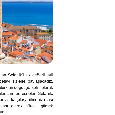
an Selanik’i siz değerli tatil
tayı sizlerle paylaşacağız.
atürk’ün doğduğu şehir olarak
alanların adresi olan Selanik,
rıyla karşılaşabilmeniz olası
otası olarak sürekli gitmek
ınız.