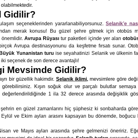
olabilmektedir.
 Gidilir?
ı ulaşım seçeneklerinden yararlanabiliyorsunuz.
Selanik’e nası
rafından merak konusu! Bu güzel şehre gitmek için otobüs
 önemlidir.
Avrupa Rüyası
tur paketleri içinde yer alan
otobüs
, birçok Avrupa destinasyonunu da keşfetme fırsatı sunar. Oto
Büyük Yunanistan turu
ise seyahatinizi Selanik ve ülkenin fa
r iki seçenek de son derece avantajlı!
gi Mevsimde Gidilir?
yrı bir güzellik hakimdir.
Selanik iklimi
,
mevsimlere göre değişi
görebilirsiniz. Kışın soğuk olur ve parçalı bulutlar semaya
e değerlendirildiğinde 1 ila 32 derece arasında değişiklik gös
;
şehrin en güzel zamanlarını hiç şüphesiz ki sonbaharda göreb
r. Eylül ve Ekim ayları arasını kapsayan bu dönemde, boğucu h
Nisan ve Mayıs ayları arasında şehre gelmenizi öneririz. Eğ