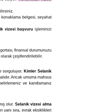
irsiniz.
f, konaklama belgesi, seyahat
ik vizesi başvuru
işleminizi
sigortası, finansal durumunuzu
arak çeşitlendirilebilir.
e sorguluyor.
Kimler Selanik
almalıdır. Ancak umuma mahsus
 belirlemeniz ve kanıtlamanız
mış olur.
Selanik vizesi alma
 yanı sıra, evrak eksiklikleri