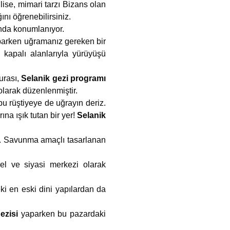
lise, mimari tarzı Bizans olan
nı öğrenebilirsiniz.
ında konumlanıyor.
arken uğramanız gereken bir
e kapalı alanlarıyla yürüyüşü
urası,
Selanik gezi programı
olarak düzenlenmiştir.
bu rüştiyeye de uğrayın deriz.
ına ışık tutan bir yer!
Selanik
r. Savunma amaçlı tasarlanan
rel ve siyasi merkezi olarak
eki en eski dini yapılardan da
gezisi
yaparken bu pazardaki