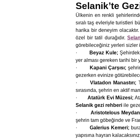
Selanik’te Gez
Ülkenin en renkli şehirlerin
sıralı taş evleriyle turistle
harika bir deneyim olacaktır.
özel bir tatil durağıdır.
Selan
görebileceğiniz yerleri sizler 
·
Beyaz Kule;
Şehirdek
yer alması gereken tarihi bir
·
Kapani Çarşısı;
şehri
gezerken evinize götürebilece
·
Vlatadon Manastırı;
sırasında, şehrin en aktif man
·
Atatürk Evi Müzesi;
At
Selanik gezi rehberi
ile gez
·
Aristotelous Meydan
şehrin tam göbeğinde ve Frans
·
Galerius Kemeri;
bura
yapısına hayran kalacaksınız