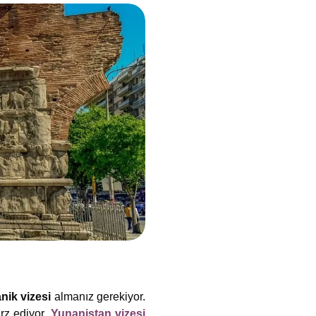
nik vizesi
almanız gerekiyor.
rz ediyor.
Yunanistan vizesi