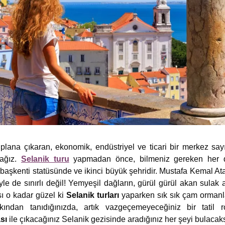
plana çıkaran, ekonomik, endüstriyel ve ticari bir merkez sayıl
cağız.
Selanik turu
yapmadan önce, bilmeniz gereken her de
r başkenti statüsünde ve ikinci büyük şehridir. Mustafa Kemal At
le de sınırlı değil! Yemyeşil dağların, gürül gürül akan sulak 
sı o kadar güzel ki
Selanik turları
yaparken sık sık çam ormanla
kından tanıdığınızda, artık vazgeçemeyeceğiniz bir tatil r
sı
ile çıkacağınız Selanik gezisinde aradığınız her şeyi bulacaks