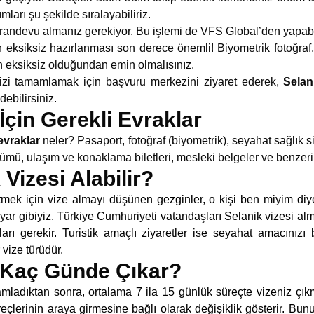
mları şu şekilde sıralayabiliriz.
k randevu almanız gerekiyor. Bu işlemi de VFS Global’den yapabil
n eksiksiz hazırlanması son derece önemli! Biyometrik fotoğra
rin eksiksiz olduğundan emin olmalısınız.
nizi tamamlamak için başvuru merkezini ziyaret ederek,
Selan
edebilirsiniz.
İçin Gerekli Evraklar
 evraklar
neler? Pasaport, fotoğraf (biyometrik), seyahat sağlık 
, ulaşım ve konaklama biletleri, mesleki belgeler ve benzeri ol
Vizesi Alabilir?
mek için vize almayı düşünen gezginler, o kişi ben miyim diy
uyar gibiyiz. Türkiye Cumhuriyeti vatandaşları Selanik vizesi 
rı gerekir. Turistik amaçlı ziyaretler ise seyahat amacınızı
vize türüdür.
i Kaç Günde Çıkar?
amladıktan sonra, ortalama 7 ila 15 günlük süreçte vizeniz çık
reçlerinin araya girmesine bağlı olarak değişiklik gösterir. Bunun