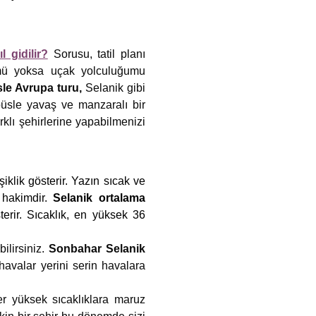
l gidilir?
Sorusu, tatil planı
 mü yoksa uçak yolculuğumu
le Avrupa turu,
Selanik gibi
büsle yavaş ve manzaralı bir
rklı şehirlerine yapabilmenizi
klik gösterir. Yazın sıcak ve
 hakimdir.
Selanik ortalama
terir. Sıcaklık, en yüksek 36
ilirsiniz.
Sonbahar Selanik
avalar yerini serin havalara
er yüksek sıcaklıklara maruz