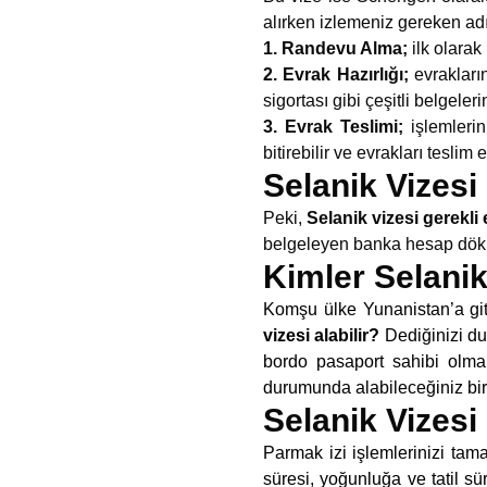
alırken izlemeniz gereken adı
1. Randevu Alma;
ilk olara
2. Evrak Hazırlığı;
evrakları
sigortası gibi çeşitli belgele
3. Evrak Teslimi;
işlemleri
bitirebilir ve evrakları teslim 
Selanik Vizesi 
Peki,
Selanik vizesi gerekli
belgeleyen banka hesap dökümü
Kimler Selanik 
Komşu ülke Yunanistan’a git
vizesi alabilir?
Dediğinizi d
bordo pasaport sahibi olmala
durumunda alabileceğiniz bir 
Selanik Vizes
Parmak izi işlemlerinizi tam
süresi, yoğunluğa ve tatil sü