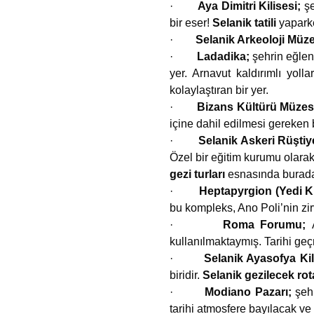
·
Aya Dimitri Kilisesi;
şe
bir eser!
Selanik tatili
yaparke
·
Selanik Arkeoloji Müz
·
Ladadika;
şehrin eğle
yer. Arnavut kaldırımlı yoll
kolaylaştıran bir yer.
·
Bizans Kültürü Müzes
içine dahil edilmesi gereken 
·
Selanik Askeri Rüştiy
Özel bir eğitim kurumu olarak 
gezi turları
esnasında buradak
·
Heptapyrgion (Yedi K
bu kompleks, Ano Poli’nin zi
·
Roma Forumu;
kullanılmaktaymış. Tarihi geçmi
·
Selanik Ayasofya Kil
biridir.
Selanik gezilecek rot
·
Modiano Pazarı;
şeh
tarihi atmosfere bayılacak ve