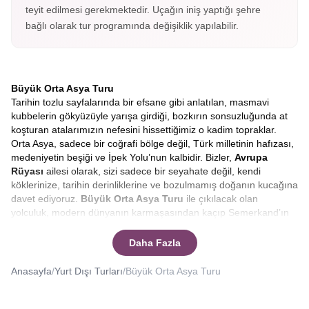
teyit edilmesi gerekmektedir. Uçağın iniş yaptığı şehre
bağlı olarak tur programında değişiklik yapılabilir.
Büyük Orta Asya Turu
Tarihin tozlu sayfalarında bir efsane gibi anlatılan, masmavi
kubbelerin gökyüzüyle yarışa girdiği, bozkırın sonsuzluğunda at
koşturan atalarımızın nefesini hissettiğimiz o kadim topraklar.
Orta Asya, sadece bir coğrafi bölge değil, Türk milletinin hafızası,
medeniyetin beşiği ve İpek Yolu’nun kalbidir. Bizler,
Avrupa
Rüyası
ailesi olarak, sizi sadece bir seyahate değil, kendi
köklerinize, tarihin derinliklerine ve bozulmamış doğanın kucağına
davet ediyoruz.
Büyük
Orta Asya Turu
ile çıkılacak olan
yolculuk, modern dünyanın karmaşasından kaçıp Semerkand’ın
çinilerinde huzuru, Tanrı Dağları’nın eteklerinde özgürlüğü
bulacağınız eşsiz bir serüven. Hayalinizdeki o mistik atmosferi
Daha Fazla
gerçeğe dönüştürmek için hazırladığımız
Kırgızistan,
Kazakistan, Özbekistan
rotasının, her adımda farklı bir hikâye,
Anasayfa
/
Yurt Dışı Turları
/
Büyük Orta Asya Turu
her şehirde farklı bir efsane sizi bekliyor.
Yüzyıllar boyunca tüccarların, seyyahların, orduların ve