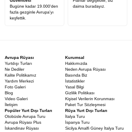
Güvencesi
Planlar değişebilir, biz
Ödediğiniz ücretin karşılığını, konforlu otellerde, leziz yemeklerde
Bugüne kadar 19.000'den
daima buradayız.
ve en önemlisi ömür boyu unutamayacağınız anılarda fazlasıyla
fazla gezginle Avrupa'yı
alacağınızı garanti ediyoruz.
keşfettik.
Uygun Fiyatlı Orta Asya Turu
Kaliteden ödün vermeden ekonomik bir seyahat planlamak
herkesin hakkıdır. Piyasadaki pek çok alternatifin aksine, gizli
maliyetlerden arındırılmış, şeffaf ve
Uygun Fiyatlı Orta Asya
Turu
seçeneklerimizle, bu coğrafyayı herkesin görebilmesini
amaçlıyoruz. Asya’nın mistik havasını solumak için servet
harcamanıza gerek yok. Doğru planlama, güçlü yerel bağlantılar
Avrupa Rüyası
Kurumsal
ve profesyonel operasyon yönetimimiz sayesinde, maliyetleri
Yurtdışı Turları
Hakkımızda
minimize ederek bu avantajı doğrudan misafirlerimize
Ne Dediler
Neden Avrupa Rüyası
yansıtıyoruz. Böylece rüya gibi bir tatil, ulaşılabilir bir gerçek
Kalite Politikamız
Basında Biz
haline geliyor.
Yardım Merkezi
İstatistikler
9 Günlük Orta Asya Turu
Foto Galeri
Yasal Bilgi
Modern yaşamın en büyük sorunu zamansızlıktır. Bu yüzden
Blog
Gizlilik Politikası
programımızı, katılımcılarımızın kısıtlı zamanlarında maksimum
Video Galeri
Kişisel Verilerin Korunması
yeri görebilecekleri şekilde optimize ettik.
Orta Asya Turu 9 Gün
İletişim
Paket Tur Sözleşmesi
süren bu dopdolu programda, tek bir dakikanız bile boşa geçmez.
Popüler Yurt Dışı Turları
Rüya Yurt Dışı Turları
Her günün planı, yorucu olmayan ama bir o kadar da doyurucu
Otobüsle Avrupa Turu
İtalya Turu
bir tempoda hazırlanmıştır. 9 günün sonunda geriye dönüp
Avrupa Rüyası Plus
İspanya Turu
baktığınızda, sanki aylardır oradaymışsınız gibi derin bir bağ
İskandinav Rüyası
Sicilya Amalfi Güney İtalya Turu