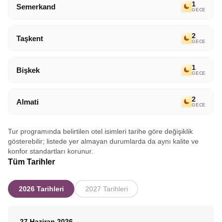
1
Semerkand
GECE
2
Taşkent
GECE
1
Bişkek
GECE
2
Almati
GECE
Tur programında belirtilen otel isimleri tarihe göre değişiklik
gösterebilir; listede yer almayan durumlarda da aynı kalite ve
konfor standartları korunur.
Tüm Tarihler
2026 Tarihleri
2027 Tarihleri
27 Haziran 2026