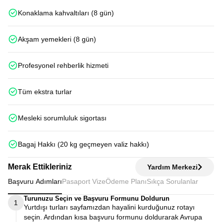
Konaklama kahvaltıları (8 gün)
Akşam yemekleri (8 gün)
Profesyonel rehberlik hizmeti
Tüm ekstra turlar
Mesleki sorumluluk sigortası
Bagaj Hakkı (20 kg geçmeyen valiz hakkı)
Merak Ettikleriniz
Yardım Merkezi
Başvuru Adımları
Pasaport Vize
Ödeme Planı
Sıkça Sorulanlar
Turunuzu Seçin ve Başvuru Formunu Doldurun
1
Yurtdışı turları sayfamızdan hayalini kurduğunuz rotayı
seçin. Ardından kısa başvuru formunu doldurarak Avrupa