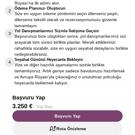
Rüyası'na ilk adımı atın.
Ödeme Planınızı Oluşturun
2
Size en uygun ödeme yöntemini seçin dilerseniz peşin,
dilerseniz taksitli olarak ve rezervasyonunuzu güvenle
tamamlayın.
Yol Danışmanlarımız Sizinle İletişime Geçsin
3
Başvurunuz bize ulaştıktan sonra, yol danışmanlarımız sizi
arayarak tüm süreci birlikte planlar. Merak ettiklerinizi
rahatlıkla sorabilir, size en uygun seyahat detaylarını birlikte
netleştirebilirsiniz.
Seyahat Gününü Heyecanla Bekleyin
4
Vize ve diğer hazırlık aşamalarını sizinle birlikte
tamamlıyoruz. Artık geriye sadece bavulunuzu hazırlamak
ve Avrupa Rüyası'yla çıkacağınız o unutulmaz yolculuğu
heyecanla beklemek kalıyor.
Başvuru Yap
3.250 €
/ Kişi Başı
Başvuru Yap
Rota Önizleme