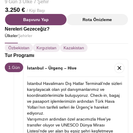
9 Gün 3 Ülke 7 Şehir
3.250 €
/ Kişi Başı
Başvuru Yap
Rota Önizleme
Nereleri Gezeceğiz?
Ülkeler
Şehirler
Özbekistan
Kırgızistan
Kazakistan
Tur Programı
1.Gün
İstanbul – Ürgenç – Hive
İstanbul Havalimanı Dış Hatlar Terminali'nde sizleri
karşılayacak olan yol danışmanlarımız ve
koordinatörlerimizle buluşuyoruz. Check-in, bagaj
ve pasaport işlemlerimizin ardından Türk Hava
Yolları'nın tarifeli seferi ile Ürgenç'e hareket
ediyoruz.
Varışımızın ardından özel aracımızla Hive'ye
transfer oluyor ve UNESCO Dünya Mirası
Listesi'nde yer alan bu eşsiz şehri keşfetmeye