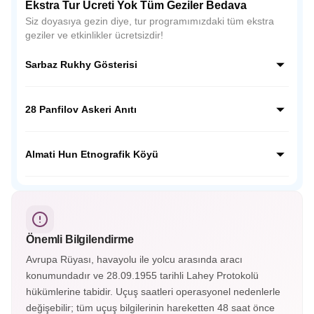
Ekstra Tur Ücreti Yok Tüm Geziler Bedava
Siz doyasıya gezin diye, tur programımızdaki tüm ekstra
geziler ve etkinlikler ücretsizdir!
Sarbaz Rukhy Gösterisi
Sarbaz Rukhy Gösterisi, Kazakistan’ın askeri disiplinini ve
ulusal ruhunu yansıtan etkileyici bir gösteridir. Askeri tören
28 Panfilov Askeri Anıtı
adımları, müzikler ve koreografilerle Kazak kahramanlık
kültürünü sahnede canlandırır.
28 Panfilov Askeri Anıtı, Almatı’daki Panfilov Parkı’nda yer
alır. II. Dünya Savaşı’nda Moskova savunmasında
Almati Hun Etnografik Köyü
kahramanca savaşan 28 askerin anısına yapılmış etkileyici
bir anıttır.
Almatı Hun Etnografik Köyü, Kazak kültürünü ve göçebe
yaşamını tanıtan açık hava müzesidir. Geleneksel yurtlar, el
sanatları gösterileri ve halk danslarıyla Orta Asya tarihine
yolculuk sunar.
Önemli Bilgilendirme
Avrupa Rüyası, havayolu ile yolcu arasında aracı
konumundadır ve 28.09.1955 tarihli Lahey Protokolü
hükümlerine tabidir. Uçuş saatleri operasyonel nedenlerle
değişebilir; tüm uçuş bilgilerinin hareketten 48 saat önce