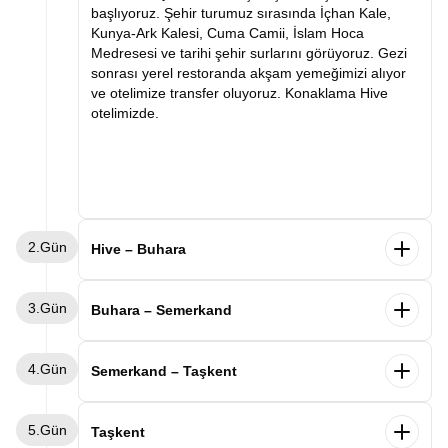
başlıyoruz. Şehir turumuz sırasında İçhan Kale,
Kunya-Ark Kalesi, Cuma Camii, İslam Hoca
Medresesi ve tarihi şehir surlarını görüyoruz. Gezi
sonrası yerel restoranda akşam yemeğimizi alıyor
ve otelimize transfer oluyoruz. Konaklama Hive
otelimizde.
2.Gün
Hive – Buhara
Sabah kahvaltımızın ardından Buhara'ya doğru
3.Gün
hareket ediyoruz. Varışımızla birlikte İpek Yolu'nun
Buhara – Semerkand
en önemli duraklarından biri olan Buhara'yı
keşfetmeye başlıyoruz. Şehir turumuz sırasında Ark
Sabah kahvaltımızın ardından Buhara keşfimize
4.Gün
Kalesi, Kalon Minaresi, Kalon Camii, Miri Arab
devam ediyoruz. Ünlü mutasavvıf Bahaddin
Semerkand – Taşkent
Medresesi, Lyabi Hauz Kompleksi ve tarihi çarşıları
Nakşibendi Türbesi'ni ziyaret ediyor, ardından
ziyaret ediyoruz. Tarihi dokusu ve etkileyici
Buhara Emirleri'nin yazlık sarayı olan Sitora-i Mohi
Sabah kahvaltımızın ardından Semerkand şehir
mimarisiyle büyüleyen Buhara gezimizin ardından
5.Gün
Hosa Sarayı'nı geziyoruz. Verilecek serbest
turumuza başlıyoruz. İlk durağımız Orta Asya'nın en
Taşkent