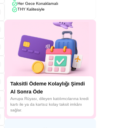
Her Gece Konaklamalı
THY Kalitesiyle
e
i
Taksitli Ödeme Kolaylığı Şimdi
Al Sonra Öde
.
Avrupa Rüyası, dileyen katılımcılarına kredi
kartı ile ya da kartsız kolay taksit imkânı
sağlar.