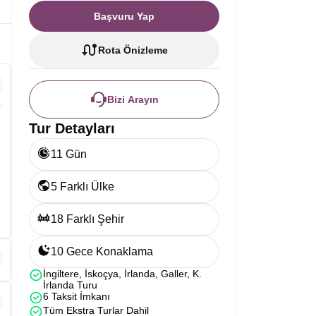
Başvuru Yap
Rota Önizleme
Bizi Arayın
Tur Detayları
11 Gün
5 Farklı Ülke
18 Farklı Şehir
10 Gece Konaklama
İngiltere, İskoçya, İrlanda, Galler, K.
İrlanda Turu
6 Taksit İmkanı
Tüm Ekstra Turlar Dahil