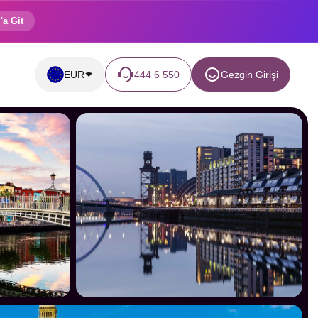
'a Git
EUR
444 6 550
Gezgin Girişi