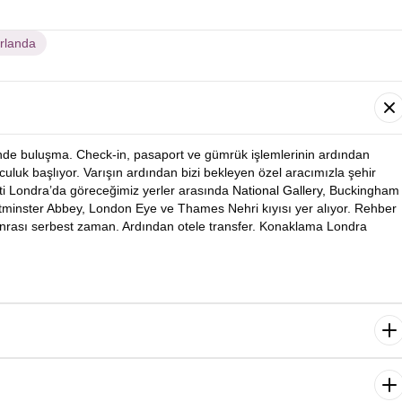
İrlanda
’nde buluşma. Check-in, pasaport ve gümrük işlemlerinin ardından
olculuk başlıyor. Varışın ardından bizi bekleyen özel aracımızla şehir
nti Londra’da göreceğimiz yerler arasında
National Gallery,
Buckingham
tminster Abbey, London Eye ve Thames Nehri kıyısı yer alıyor. Rehber
onrası serbest zaman. Ardından otele transfer. Konaklama Londra
dan bugünkü programımıza başlıyoruz. İlk durağımız dünyanın en
eum. Ardından rehberimiz eşliğinde Tower Bridge gibi kültürel noktaları