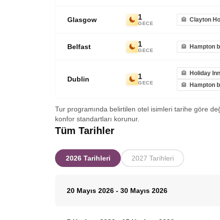
1
Glasgow
Clayton Ho
GECE
1
Belfast
Hampton by
GECE
Holiday In
1
Dublin
GECE
Hampton by
Tur programında belirtilen otel isimleri tarihe göre de
konfor standartları korunur.
Tüm Tarihler
2026 Tarihleri
2027 Tarihleri
20 Mayıs 2026
-
30 Mayıs 2026