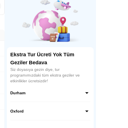
Ekstra Tur Ücreti Yok Tüm
Geziler Bedava
Siz doyasıya gezin diye, tur
programımızdaki tüm ekstra geziler ve
etkinlikler ücretsizdir!
Durham
Kuzey İngiltere bölgesinde eskiden "Durham
Kontluğu" içinde bir şehir bölgesi olan
Oxford
Durham, kaleleriyle, yüzlerce yıllık tarihi
yapılarıyla önemli Orta Çağ şehirlerinden.
İngiltere’nin üniversite ve eğitim şehri