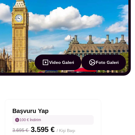
Video Galeri
Foto Galeri
Başvuru Yap
100 € İndirim
3.595 €
3.695 €
/ Kişi Başı