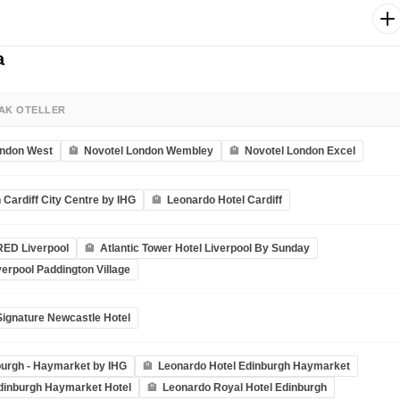
rlanda Cumhuriyeti’nin başkenti Dublin’e doğru hareket ediyoruz.
fast otelimizde.
oruz. Trinity College, Temple Bar Bölgesi, St. Patrick Katedrali, Dublin
rler arasında. Ardından otelimize transfer. Konaklama Dublin
nün kalan kısmı için serbest zaman. Dileyen misafirler alışveriş
a
n geçirebilir. Belirlenen saatte havalimanına transfer. Dublin – İstanbul
nbul’a varışımızla birlikte unutulmaz Büyük Britanya – İrlanda turumuz
a görüşmek dileğiyle!
AK OTELLER
ondon West
Novotel London Wembley
Novotel London Excel
 Cardiff City Centre by IHG
Leonardo Hotel Cardiff
RED Liverpool
Atlantic Tower Hotel Liverpool By Sunday
verpool Paddington Village
ignature Newcastle Hotel
urgh - Haymarket by IHG
Leonardo Hotel Edinburgh Haymarket
dinburgh Haymarket Hotel
Leonardo Royal Hotel Edinburgh