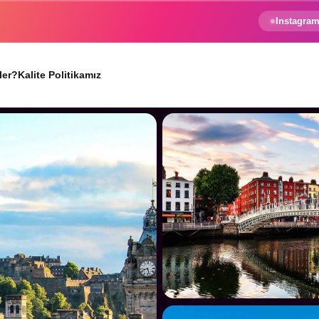
e gezginin hayali gerçek oluyor.
Instagram
ler?
Kalite Politikamız