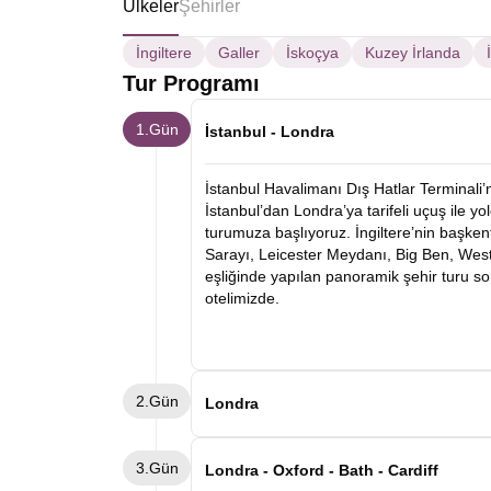
Ülkeler
Şehirler
İngiltere
Galler
İskoçya
Kuzey İrlanda
Tur Programı
1.Gün
İstanbul - Londra
İstanbul Havalimanı Dış Hatlar Terminali
İstanbul’dan Londra’ya tarifeli uçuş ile y
turumuza başlıyoruz. İngiltere’nin başke
Sarayı, Leicester Meydanı, Big Ben, Wes
eşliğinde yapılan panoramik şehir turu s
otelimizde.
2.Gün
Londra
Otelimizde alacağımız kahvaltının ardın
3.Gün
önemli müzelerinden biri olan British Mus
Londra - Oxford - Bath - Cardiff