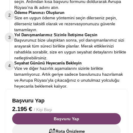
seçin. Ardından kısa başvuru formunu doldurarak Avrupa
Rüyası'na ilk adımı atın.
Ödeme Planınızı Oluşturun
2
Size en uygun ödeme yöntemini seçin dilerseniz peşin,
dilerseniz taksitli olarak ve rezervasyonunuzu güvenle
tamamlayın.
Yol Danışmanlarımız Sizinle İletişime Geçsin
3
Başvurunuz bize ulaştıktan sonra, yol danışmanlarımız sizi
arayarak tüm süreci birlikte planlar. Merak ettiklerinizi
rahatlıkla sorabilir, size en uygun seyahat detaylarını birlikte
netleştirebilirsiniz.
Seyahat Gününü Heyecanla Bekleyin
4
Vize ve diğer hazırlık aşamalarını sizinle birlikte
tamamlıyoruz. Artık geriye sadece bavulunuzu hazırlamak
ve Avrupa Rüyası'yla çıkacağınız o unutulmaz yolculuğu
heyecanla beklemek kalıyor.
Başvuru Yap
2.195 €
/ Kişi Başı
Başvuru Yap
Rota Önizleme