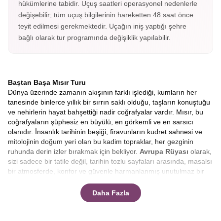
hükümlerine tabidir. Uçuş saatleri operasyonel nedenlerle
değişebilir; tüm uçuş bilgilerinin hareketten 48 saat önce
teyit edilmesi gerekmektedir. Uçağın iniş yaptığı şehre
bağlı olarak tur programında değişiklik yapılabilir.
Baştan Başa Mısır Turu
Dünya üzerinde zamanın akışının farklı işlediği, kumların her
tanesinde binlerce yıllık bir sırrın saklı olduğu, taşların konuştuğu
ve nehirlerin hayat bahşettiği nadir coğrafyalar vardır. Mısır, bu
coğrafyaların şüphesiz en büyülü, en görkemli ve en sarsıcı
olanıdır. İnsanlık tarihinin beşiği, firavunların kudret sahnesi ve
mitolojinin doğum yeri olan bu kadim topraklar, her gezginin
ruhunda derin izler bırakmak için bekliyor.
Avrupa Rüyası
olarak,
sizi sadece bir tatile değil, tarihin tozlu sayfaları arasında, masalsı
bir atmosferde, konfor ve güvenle harmanlanmış unutulmaz bir
keşfe davet ediyoruz.
Klasik tur anlayışının ötesine geçen
rotamızla, bu eşsiz serüvende yerinizi almaya hazır mısınız?
Daha Fazla
Bu yolculuk, sadece coğrafi bir yer değiştirme değil, aynı
zamanda ruhsal bir zaman yolculuğudur. Uçağınız Mısır
semalarına girdiğinde, aşağıda uzanan sonsuz çölün ortasında