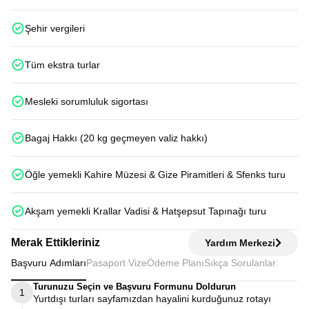
Şehir vergileri
Tüm ekstra turlar
Mesleki sorumluluk sigortası
Bagaj Hakkı (20 kg geçmeyen valiz hakkı)
Öğle yemekli Kahire Müzesi & Gize Piramitleri & Sfenks turu
Akşam yemekli Krallar Vadisi & Hatşepsut Tapınağı turu
Merak Ettikleriniz
Yardım Merkezi
Başvuru Adımları
Pasaport Vize
Ödeme Planı
Sıkça Sorulanlar
Turunuzu Seçin ve Başvuru Formunu Doldurun
1
Yurtdışı turları sayfamızdan hayalini kurduğunuz rotayı