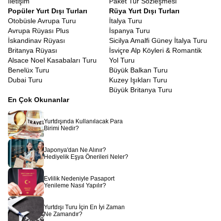
İletişim
Paket Tur Sözleşmesi
için değil, Ra’nın kudretini hissetmek içindir. Han El-Halili
Popüler Yurt Dışı Turları
Rüya Yurt Dışı Turları
Çarşısı’nda baharat kokuları arasında dolaşırken, esnafla
Otobüsle Avrupa Turu
İtalya Turu
yapacağınız keyifli pazarlıklar, bir kafede oturup nargile içen
Avrupa Rüyası Plus
İspanya Turu
yerlileri izlemek, size o coğrafyanın insanını ve ruhunu
İskandinav Rüyası
Sicilya Amalfi Güney İtalya Turu
tanıtacaktır. Mısır insanının sıcakkanlılığı ve misafirperverliği,
Britanya Rüyası
İsviçre Alp Köyleri & Romantik
kendinizi yabancı değil, uzun zamandır beklenen bir misafir gibi
Alsace Noel Kasabaları Turu
Yol Turu
hissetmenizi sağlayacaktır.
Benelüx Turu
Büyük Balkan Turu
Mısır bir rüyadır, uyanmak istemeyeceğiniz, etkisinden uzun süre
Dubai Turu
Kuzey Işıkları Turu
çıkamayacağınız bir rüya.
Piramitlerin gölgesinde geçmişi
Büyük Britanya Turu
düşünmek, Nil’in sularında huzuru bulmak,
Kızıldeniz’de
En Çok Okunanlar
mavinin her tonuna şahit olmak hayal gibi görünse de
Avrupa
Rüyası
ile bir uçak bileti kadar yakınınızdadır. Sadece bir tur
Yurtdışında Kullanılacak Para
satın almazsınız, binlerce yıllık bir mirasa ortak olursunuz.
Birimi Nedir?
Rehberinizin anlatımıyla taşlar canlanır, sular fısıldar ve çöl
rüzgarı size firavunların sırlarını taşır.
Japonya'dan Ne Alınır?
Hediyelik Eşya Önerileri Neler?
Evlilik Nedeniyle Pasaport
Yenileme Nasıl Yapılır?
Yurtdışı Turu İçin En İyi Zaman
Ne Zamandır?