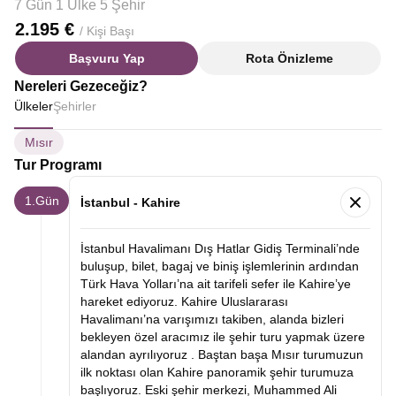
7 Gün 1 Ülke 5 Şehir
2.195 €
/ Kişi Başı
Başvuru Yap
Rota Önizleme
Nereleri Gezeceğiz?
Ülkeler
Şehirler
Mısır
Tur Programı
1.Gün
İstanbul - Kahire
İstanbul Havalimanı Dış Hatlar Gidiş Terminali’nde
buluşup, bilet, bagaj ve biniş işlemlerinin ardından
Türk Hava Yolları’na ait tarifeli sefer ile Kahire’ye
hareket ediyoruz. Kahire Uluslararası
Havalimanı’na varışımızı takiben, alanda bizleri
bekleyen özel aracımız ile şehir turu yapmak üzere
alandan ayrılıyoruz .
Baştan başa Mısır turumuzun
ilk noktası olan
Kahire panoramik şehir turumuza
başlıyoruz. Eski şehir merkezi, Muhammed Ali