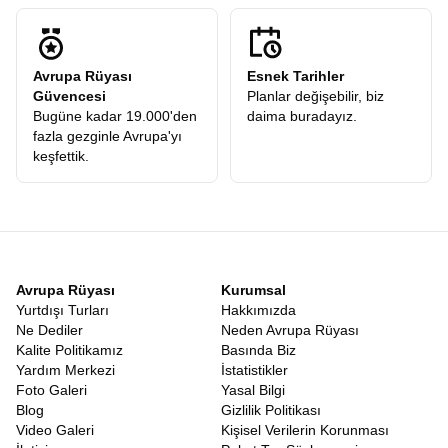
prestijli firmaların tarifeli seferleriyle gerçekleşir. İstanbul
Havalimanı’nda buluştuğumuz andan itibaren, profesyonel
ekibimizin güvencesi altındasınızdır. Uçak saatleri, transferler ve
Avrupa Rüyası
Esnek Tarihler
şehirlerarası geçişler, yorgunluğu minimize edecek şekilde
Güvencesi
Planlar değişebilir, biz
ayarlanır. Kahire’ye inip o büyüleyici atmosferi soluduğunuzda,
Bugüne kadar 19.000'den
daima buradayız.
arkanızda İstanbul’un griliğini bırakmış, önünüzde güneşin
fazla gezginle Avrupa'yı
ülkesinin altın sarısı vadilerini bulmuş olursunuz.
keşfettik.
Nil Tekne Gezisi Dahil Mısır Turu
Mısır’ı özel kılan bir diğer detay, nehir üzerinde yapılan
yolculukların o romantik ve tarihi dokusudur. Birbirini tamamlayan
Mısır turunda Nil tekne gezisi
ve tapınaklar, bu coğrafyanın
yaşam kaynağına saygı duruşudur. Tapınaklar karada tarihin
bekçiliğini yaparken, Nil suyuyla bu tarihi besler. Tekne gezileri
sırasında nehrin iki yakasındaki yeşil tarım arazilerinin hemen
Avrupa Rüyası
Kurumsal
ardında başlayan sonsuz çölü görmek, yaşam ve ölüm arasındaki
Yurtdışı Turları
Hakkımızda
ince çizgiyi hatırlatır. Mısırlılar için doğu yakası yaşamı, batı
Ne Dediler
Neden Avrupa Rüyası
yakası ise ölümü simgeler. Nil üzerinde süzülürken bu sembolizmi
Kalite Politikamız
Basında Biz
bizzat yaşayarak öğrenirsiniz.
Yardım Merkezi
İstatistikler
Eğer klasik tatil anlayışından sıkıldıysanız, deniz kum güneş
Foto Galeri
Yasal Bilgi
üçlüsüne derinlik katmak istiyorsanız,
Mısır Tatil Turu
tam size
Blog
Gizlilik Politikası
göre bir alternatiftir. Burada deniz sadece yüzmek için değil,
Video Galeri
Kişisel Verilerin Korunması
tarihin kıyısında serinlemek içindir. Güneş sadece bronzlaşmak