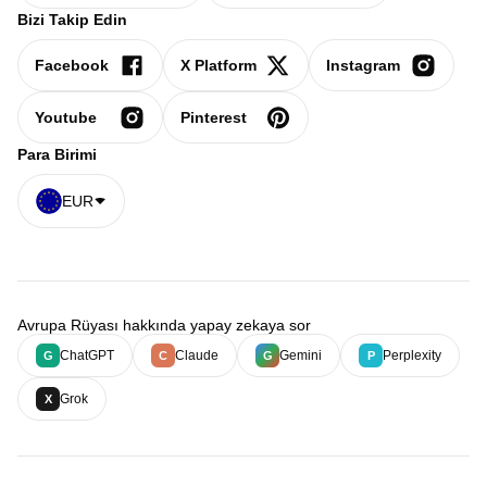
Bizi Takip Edin
Facebook
X Platform
Instagram
Youtube
Pinterest
Para Birimi
EUR
Avrupa Rüyası hakkında yapay zekaya sor
ChatGPT
Claude
Gemini
Perplexity
G
C
G
P
Grok
X