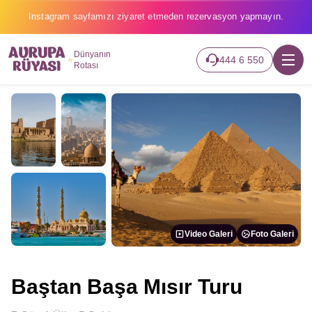
2026 turlarımız başladı hemen canlı takip edin.
Dünyanın
444 6 550
Rotası
Video Galeri
Foto Galeri
Baştan Başa Mısır Turu