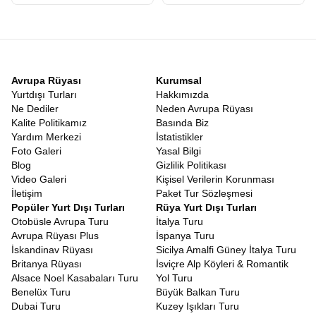
vurdurmak, farklı dilleri duymak ve çeşitliliğin tadını çıkarmak
istiyorsanız,
Çok Ülke Orta Avrupa Turu
tam size göre.
Almanya’nın disiplinli caddelerinden Çekya’nın masalsı
sokaklarına, Avusturya’nın müzik dolu salonlarından
Macaristan’ın baharatlı mutfağına ve Slovakya’nın huzurlu
atmosferine uzanan bu yolculuk, Avrupa’nın kültürel mozaiğini en
Avrupa Rüyası
Kurumsal
iyi yansıtan rotadır. Her sınır geçişinde coğrafyanın, mimarinin ve
Yurtdışı Turları
Hakkımızda
hatta insanların yüz hatlarının nasıl değiştiğine şahitlik
Ne Dediler
Neden Avrupa Rüyası
edeceksiniz. Bu çeşitlilik, vizyonunuzu genişletecek ve dünyaya
Kalite Politikamız
Basında Biz
bakış açınızı zenginleştirecektir.
Yardım Merkezi
İstatistikler
Orta Avrupa Başkentleri Turu
Foto Galeri
Yasal Bilgi
Bu rota, sadece fotoğraf çekmek isteyenler için değil, ruhunu
Blog
Gizlilik Politikası
sanat ve bilgiyle beslemek isteyenler için bir
Orta Avrupa Kültür
Video Galeri
Kişisel Verilerin Korunması
Gezisi
niteliğindedir. Viyana Operası’nın önünden geçerken
İletişim
Paket Tur Sözleşmesi
Mozart’ı anmak, Prag’da Kafka Müzesi’nde edebiyatın
Popüler Yurt Dışı Turları
Rüya Yurt Dışı Turları
derinliklerine inmek, Berlin Müzeler Adası’nda antik çağlara
Otobüsle Avrupa Turu
İtalya Turu
yolculuk yapmak bu turun vazgeçilmez parçalarıdır. Sadece
Avrupa Rüyası Plus
İspanya Turu
görsel değil, damak tadınıza hitap eden bir kültür turudur. Viyana
İskandinav Rüyası
Sicilya Amalfi Güney İtalya Turu
şinitzeli, Budapeşte gulaşı, Prag’ın meşhur trdelnik tatlısı ve
Britanya Rüyası
İsviçre Alp Köyleri & Romantik
Berlin’in currywurst’u ile gastronomik bir şölen yaşayacaksınız.
Alsace Noel Kasabaları Turu
Yol Turu
Yerel pazarlarda halka karışacak, sokak müzisyenlerinin
Benelüx Turu
Büyük Balkan Turu
notalarında o şehrin ruhunu yakalayacaksınız.
Dubai Turu
Kuzey Işıkları Turu
Yurt dışı seyahatlerinin en düşündürücü kısmı genellikle vize