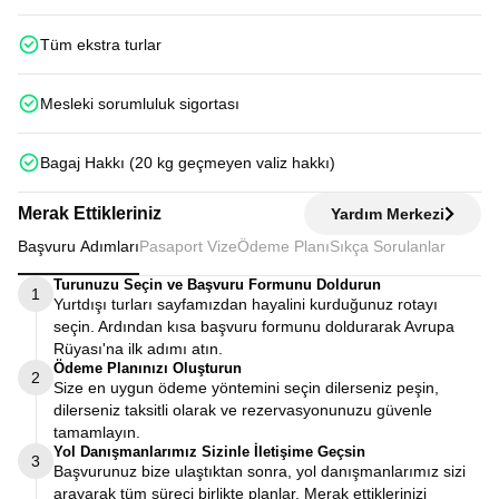
Tüm ekstra turlar
Mesleki sorumluluk sigortası
Bagaj Hakkı (20 kg geçmeyen valiz hakkı)
Merak Ettikleriniz
Yardım Merkezi
Başvuru Adımları
Pasaport Vize
Ödeme Planı
Sıkça Sorulanlar
Turunuzu Seçin ve Başvuru Formunu Doldurun
1
Yurtdışı turları sayfamızdan hayalini kurduğunuz rotayı
seçin. Ardından kısa başvuru formunu doldurarak Avrupa
Rüyası'na ilk adımı atın.
Ödeme Planınızı Oluşturun
2
Size en uygun ödeme yöntemini seçin dilerseniz peşin,
dilerseniz taksitli olarak ve rezervasyonunuzu güvenle
tamamlayın.
Yol Danışmanlarımız Sizinle İletişime Geçsin
3
Başvurunuz bize ulaştıktan sonra, yol danışmanlarımız sizi
arayarak tüm süreci birlikte planlar. Merak ettiklerinizi