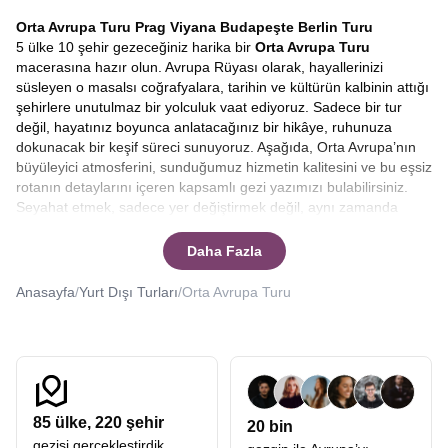
Orta Avrupa Turu
Prag Viyana Budapeşte Berlin Turu
5 ülke 10 şehir gezeceğiniz harika bir
Orta Avrupa Turu
macerasına hazır olun. Avrupa Rüyası olarak, hayallerinizi
süsleyen o masalsı coğrafyalara, tarihin ve kültürün kalbinin attığı
şehirlere unutulmaz bir yolculuk vaat ediyoruz. Sadece bir tur
değil, hayatınız boyunca anlatacağınız bir hikâye, ruhunuza
dokunacak bir keşif süreci sunuyoruz. Aşağıda, Orta Avrupa’nın
büyüleyici atmosferini, sunduğumuz hizmetin kalitesini ve bu eşsiz
rotanın detaylarını içeren kapsamlı gezi yazımızı bulabilirsiniz.
Seyahat etmek, sadece yer değiştirmek değil, aynı zamanda
zaman içinde bir yolculuğa çıkmaktır. Özellikle rota, yüzyıllar
boyunca imparatorluklara ev sahipliği yapmış, sanatın, müziğin ve
Daha Fazla
mimarinin zirveye ulaştığı Orta Avrupa ise, bu yolculuk bir rüyaya
dönüşür. Arnavut kaldırımlı sokakların, gotik kulelerin, tuna
Anasayfa
/
Yurt Dışı Turları
/
Orta Avrupa Turu
nehrinin sakin akışının ve barok sarayların arasında kaybolmak
isteyenler için hazırladığımız bu özel rota,
Orta Avrupa Turu en
uygun
seçenekler ile bir tatilden çok daha fazlasını sunuyor.
Avrupa Rüyası farkıyla çıktığınız bu yolda, her sabah başka bir
ülkede, başka bir kültürün kucağında uyanmanın heyecanını
hissedeceksiniz.
85
ülke,
220
şehir
20 bin
Orta Avrupa, kıtanın kültürel mirasının en yoğun hissedildiği, her
gezisi gerçekleştirdik.
köşesinde farklı bir hikâyenin fısıldandığı büyülü bir coğrafyadır.