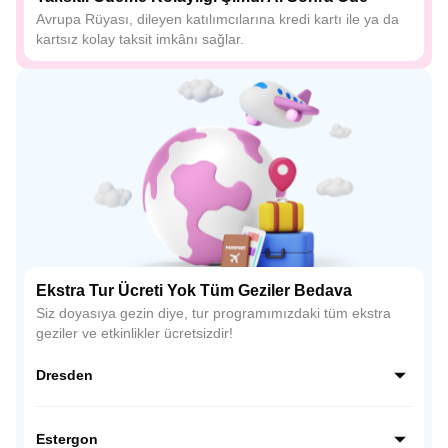
Avrupa Rüyası, dileyen katılımcılarına kredi kartı ile ya da
kartsız kolay taksit imkânı sağlar.
Ekstra Tur Ücreti Yok Tüm Geziler Bedava
Siz doyasıya gezin diye, tur programımızdaki tüm ekstra
geziler ve etkinlikler ücretsizdir!
Dresden
Elbe Nehri kıyısındaki zarif Dresden’de, barok mimarinin en
güzel örneklerini, tarihi meydanları ve görkemli yapıları
Estergon