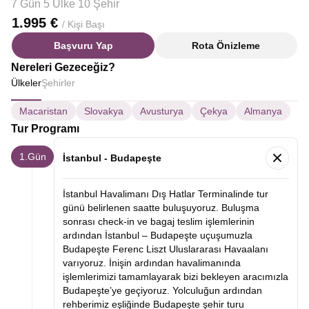
7 Gün 5 Ülke 10 Şehir
1.995 €
/ Kişi Başı
Başvuru Yap
Rota Önizleme
Nereleri Gezeceğiz?
Ülkeler
Şehirler
Macaristan
Slovakya
Avusturya
Çekya
Almanya
Tur Programı
1.Gün
İstanbul - Budapeşte
İstanbul Havalimanı Dış Hatlar Terminalinde tur
günü belirlenen saatte buluşuyoruz. Buluşma
sonrası check-in ve bagaj teslim işlemlerinin
ardından İstanbul – Budapeşte uçuşumuzla
Budapeşte Ferenc Liszt Uluslararası Havaalanı
varıyoruz. İnişin ardından havalimanında
işlemlerimizi tamamlayarak bizi bekleyen aracımızla
Budapeşte’ye geçiyoruz. Yolculuğun ardından
rehberimiz eşliğinde Budapeşte şehir turu