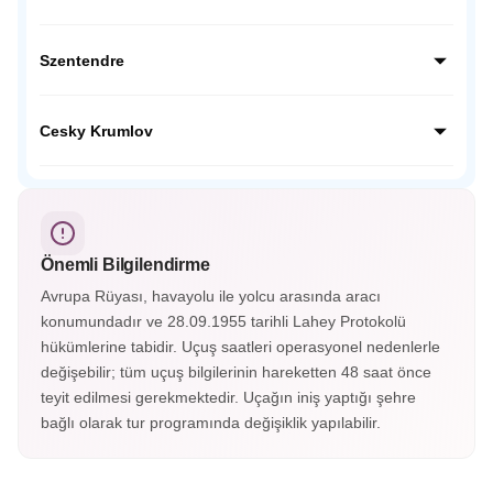
keşfediyoruz.
Tuna Nehri kıyısındaki tarihi Estergon’da, Macaristan’ın en
büyük ve görkemli bazilikasını ziyaret ediyor; Osmanlı ve
Szentendre
Macar tarihinin izlerini taşıyan bu önemli şehirde,
panoramik manzaralar eşliğinde kültürel bir keşfe çıkıyoruz.
Renkli evleri, sanat atölyeleri ve Arnavut kaldırımlı
sokaklarıyla ünlü Szentendre’de, Tuna Nehri kıyısında
Cesky Krumlov
keyifli bir gezintiye çıkıyor; küçük kafeleri, galerileri ve
bohem atmosferiyle Macaristan’ın en şirin kasabalarından
Vltava Nehri’nin kıvrımlarıyla çevrili masalsı Cesky
birini keşfediyoruz.
Krumlov’da, Orta Çağ’dan kalma kalesi, renkli evleri ve taş
sokakları arasında zamanda yolculuğa çıkıyoruz; UNESCO
Dünya Mirası listesindeki bu eşsiz kasabada kartpostallık
Önemli Bilgilendirme
manzaralar bizi bekliyor.
Avrupa Rüyası, havayolu ile yolcu arasında aracı
konumundadır ve 28.09.1955 tarihli Lahey Protokolü
hükümlerine tabidir. Uçuş saatleri operasyonel nedenlerle
değişebilir; tüm uçuş bilgilerinin hareketten 48 saat önce
teyit edilmesi gerekmektedir. Uçağın iniş yaptığı şehre
bağlı olarak tur programında değişiklik yapılabilir.