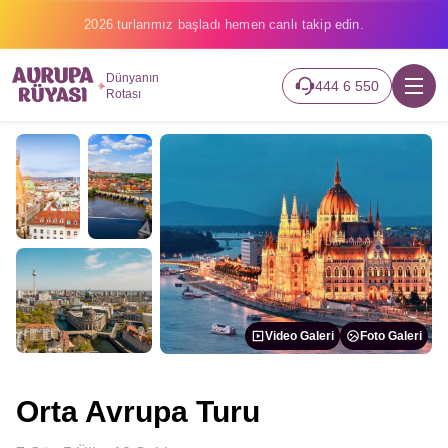
2026 turlarımız başladı hemen canlı takip edin.
Dünyanın
444 6 550
Rotası
Video Galeri
Foto Galeri
Orta Avrupa Turu