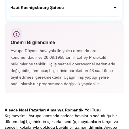
dokusunu koruyan bu köyde her köşe fotoğraf karesi
Neckar Nehri kenarında yemyeşil tepelerin ardında Orta
gibidir.
Çağdan kalma tarihi yapılarıyla masalsı bir güzelliğe sahip;
Haut Koenigsbourg Şatosu
Almanya’nın en güzel şehirlerinden Heidelberg Almanya’nın
o soğuk şehir görüntüsünün yanında cıvıl cıvıl atmosferiyle
Fransa’nın Orta Çağ kalelerinden Haut Koenigsbourg
sizleri bekliyor.
Alsace vadisini ayaklarınız altına serecek. Savaşlarda
kullanılan aletler, silahlar, cephanelikler, imparatorların
odaları ve eşsiz süslemelerle kaplı tavanları gördükçe bu
Önemli Bilgilendirme
tarihi yolculuk hiç bitmesin istiyorsunuz. Haut-Koenigsbourg
Şatosu’nun içerisini gezmek isterseniz biletinizi alarak
Avrupa Rüyası, havayolu ile yolcu arasında aracı
gezebileceksiniz.
konumundadır ve 28.09.1955 tarihli Lahey Protokolü
hükümlerine tabidir. Uçuş saatleri operasyonel nedenlerle
değişebilir; tüm uçuş bilgilerinin hareketten 48 saat önce
teyit edilmesi gerekmektedir. Uçağın iniş yaptığı şehre
bağlı olarak tur programında değişiklik yapılabilir.
Alsace Noel Pazarları Almanya Romantik Yol Turu
Kış mevsimi, Avrupa kıtasında sadece havaların soğuduğu bir
dönem değil, şehirlerin ışıklarla ısındığı, meydanların tarçın ve
zencefil kokularıyla dolduğu büyülü bir zaman dilimidir. Avrupa