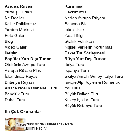
Avrupa Rüyası
Kurumsal
Yurtdışı Turları
Hakkımızda
Ne Dediler
Neden Avrupa Rüyası
Kalite Politikamız
Basında Biz
Yardım Merkezi
İstatistikler
Foto Galeri
Yasal Bilgi
Blog
Gizlilik Politikası
Video Galeri
Kişisel Verilerin Korunması
İletişim
Paket Tur Sözleşmesi
Popüler Yurt Dışı Turları
Rüya Yurt Dışı Turları
Otobüsle Avrupa Turu
İtalya Turu
Avrupa Rüyası Plus
İspanya Turu
İskandinav Rüyası
Sicilya Amalfi Güney İtalya Turu
Britanya Rüyası
İsviçre Alp Köyleri & Romantik
Alsace Noel Kasabaları Turu
Yol Turu
Benelüx Turu
Büyük Balkan Turu
Dubai Turu
Kuzey Işıkları Turu
Büyük Britanya Turu
En Çok Okunanlar
Yurtdışında Kullanılacak Para
Birimi Nedir?