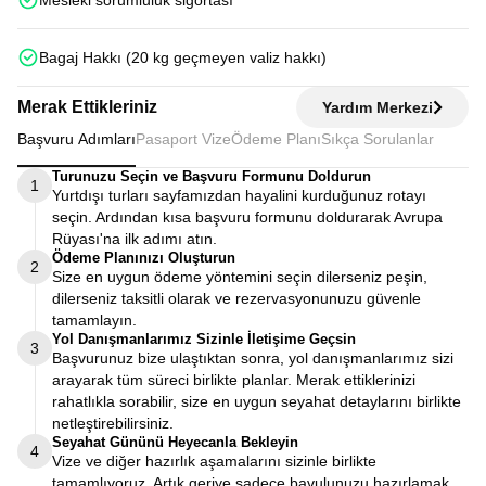
Mesleki sorumluluk sigortası
Bagaj Hakkı (20 kg geçmeyen valiz hakkı)
Merak Ettikleriniz
Yardım Merkezi
Başvuru Adımları
Pasaport Vize
Ödeme Planı
Sıkça Sorulanlar
Turunuzu Seçin ve Başvuru Formunu Doldurun
1
Yurtdışı turları sayfamızdan hayalini kurduğunuz rotayı
seçin. Ardından kısa başvuru formunu doldurarak Avrupa
Rüyası'na ilk adımı atın.
Ödeme Planınızı Oluşturun
2
Size en uygun ödeme yöntemini seçin dilerseniz peşin,
dilerseniz taksitli olarak ve rezervasyonunuzu güvenle
tamamlayın.
Yol Danışmanlarımız Sizinle İletişime Geçsin
3
Başvurunuz bize ulaştıktan sonra, yol danışmanlarımız sizi
arayarak tüm süreci birlikte planlar. Merak ettiklerinizi
rahatlıkla sorabilir, size en uygun seyahat detaylarını birlikte
netleştirebilirsiniz.
Seyahat Gününü Heyecanla Bekleyin
4
Vize ve diğer hazırlık aşamalarını sizinle birlikte
tamamlıyoruz. Artık geriye sadece bavulunuzu hazırlamak