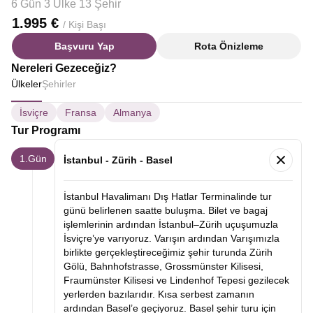
6 Gün 3 Ülke 13 Şehir
1.995 €
/ Kişi Başı
Başvuru Yap
Rota Önizleme
Nereleri Gezeceğiz?
Ülkeler
Şehirler
İsviçre
Fransa
Almanya
Tur Programı
1.Gün
İstanbul - Zürih - Basel
İstanbul Havalimanı Dış Hatlar Terminalinde tur
günü belirlenen saatte buluşma. Bilet ve bagaj
işlemlerinin ardından İstanbul–Zürih uçuşumuzla
İsviçre’ye varıyoruz. Varışın ardından Varışımızla
birlikte gerçekleştireceğimiz şehir turunda Zürih
Gölü, Bahnhofstrasse, Grossmünster Kilisesi,
Fraumünster Kilisesi ve Lindenhof Tepesi gezilecek
yerlerden bazılarıdır. Kısa serbest zamanın
ardından Basel’e geçiyoruz. Basel şehir turu için