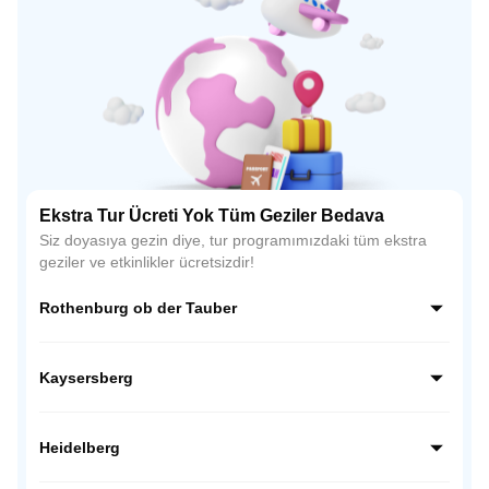
Ekstra Tur Ücreti Yok Tüm Geziler Bedava
Siz doyasıya gezin diye, tur programımızdaki tüm ekstra
geziler ve etkinlikler ücretsizdir!
Rothenburg ob der Tauber
Almanya’nın Romantik Yolu üzerindeki en büyüleyici
kasabası Rothenburg ob der Tauber, Orta Çağ atmosferini
Kaysersberg
günümüze taşıyan surları ve taş evleriyle ünlüdür. Zamanın
durduğu bu kasaba, fotoğraf tutkunları için tam bir açık
Alsace bölgesinin en romantik kasabalarından biri olan
hava müzesidir.
Kaysersberg, taş sokakları, çiçekli evleri ve tarihi
Heidelberg
köprüsüyle adeta bir masal sahnesini andırır. Orta Çağ