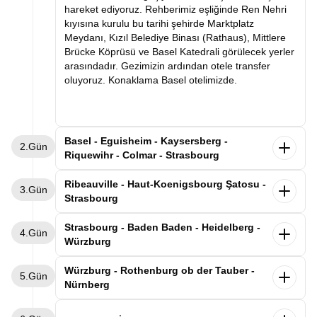
hareket ediyoruz. Rehberimiz eşliğinde Ren Nehri
kıyısına kurulu bu tarihi şehirde Marktplatz
Meydanı, Kızıl Belediye Binası (Rathaus), Mittlere
Brücke Köprüsü ve Basel Katedrali görülecek yerler
arasındadır. Gezimizin ardından otele transfer
oluyoruz. Konaklama Basel otelimizde.
Basel - Eguisheim - Kaysersberg -
2.Gün
Riquewihr - Colmar - Strasbourg
Kahvaltının ardından Basel otelimizden ayrılıyoruz.
Ribeauville - Haut-Koenigsbourg Şatosu -
3.Gün
Dünyaca ünlü şarap yolunun en güzel kasabalarını
Strasbourg
geziyoruz. Alsas-Loren bölgesinde leyleklerin en
uğrak noktası olan Eguisheim kasabasını
Alsace'ın büyüsüne kapıldığımız gezimize,
Strasbourg - Baden Baden - Heidelberg -
4.Gün
geziyoruz. Rengarenk evlerin arasında gezimizi
kahvaltımızı yaptıktan sonra Strasbourg'daki
Würzburg
tamamladıktan “İmparator’un Dağı” anlamına gelen
otelimizden ayrılarak devam ediyoruz. İlk
Kaysersberg’de üzüm bağlarının süslediği nehir
durağımız, masalsı Alsace kasabaları rotasının
Sabah Strasbourg otelimizde kahvaltı sonrası
Würzburg - Rothenburg ob der Tauber -
boyunca uzanan bu eşsiz kasabayı geziyoruz.
5.Gün
incilerinden biri olan Ribeauvillé kasabası. Üzüm
Almanya-Fransa sınırında Kara Ormanın tam
Nürnberg
Sonrasında şarap mahzenleriyle ünlü Riquewihr
bağlarıyla çevrili bu şirin kasabada, renkli ahşap
ortasında yer alan Baden-Baden’e geçiyoruz.
kasabasına geçiyoruz. Üzüm bağlarının kasabanın
evlerin sıralandığı tarihi sokaklarda yürüyerek Orta
Varışın ardından rehberimizle Kurhaus Casino,
Sabah Würzburg’daki otelimizde kahvaltı sonrası