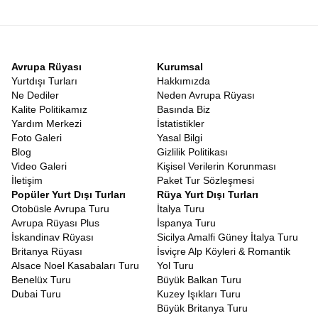
vurdurmak, farklı dilleri duymak ve çeşitliliğin tadını çıkarmak
istiyorsanız,
Çok Ülke Orta Avrupa Turu
tam size göre.
Almanya’nın disiplinli caddelerinden Çekya’nın masalsı
sokaklarına, Avusturya’nın müzik dolu salonlarından
Macaristan’ın baharatlı mutfağına ve Slovakya’nın huzurlu
Avrupa Rüyası
Kurumsal
atmosferine uzanan bu yolculuk, Avrupa’nın kültürel mozaiğini en
Yurtdışı Turları
Hakkımızda
iyi yansıtan rotadır. Her sınır geçişinde coğrafyanın, mimarinin ve
Ne Dediler
Neden Avrupa Rüyası
hatta insanların yüz hatlarının nasıl değiştiğine şahitlik
Kalite Politikamız
Basında Biz
edeceksiniz. Bu çeşitlilik, vizyonunuzu genişletecek ve dünyaya
Yardım Merkezi
İstatistikler
bakış açınızı zenginleştirecektir.
Foto Galeri
Yasal Bilgi
Orta Avrupa Başkentleri Turu
Blog
Gizlilik Politikası
Bu rota, sadece fotoğraf çekmek isteyenler için değil, ruhunu
Video Galeri
Kişisel Verilerin Korunması
sanat ve bilgiyle beslemek isteyenler için bir
Orta Avrupa Kültür
İletişim
Paket Tur Sözleşmesi
Gezisi
niteliğindedir. Viyana Operası’nın önünden geçerken
Popüler Yurt Dışı Turları
Rüya Yurt Dışı Turları
Mozart’ı anmak, Prag’da Kafka Müzesi’nde edebiyatın
Otobüsle Avrupa Turu
İtalya Turu
derinliklerine inmek, Berlin Müzeler Adası’nda antik çağlara
Avrupa Rüyası Plus
İspanya Turu
yolculuk yapmak bu turun vazgeçilmez parçalarıdır. Sadece
İskandinav Rüyası
Sicilya Amalfi Güney İtalya Turu
görsel değil, damak tadınıza hitap eden bir kültür turudur. Viyana
Britanya Rüyası
İsviçre Alp Köyleri & Romantik
şinitzeli, Budapeşte gulaşı, Prag’ın meşhur trdelnik tatlısı ve
Alsace Noel Kasabaları Turu
Yol Turu
Berlin’in currywurst’u ile gastronomik bir şölen yaşayacaksınız.
Benelüx Turu
Büyük Balkan Turu
Yerel pazarlarda halka karışacak, sokak müzisyenlerinin
Dubai Turu
Kuzey Işıkları Turu
notalarında o şehrin ruhunu yakalayacaksınız.
Büyük Britanya Turu
Yurt dışı seyahatlerinin en düşündürücü kısmı genellikle vize