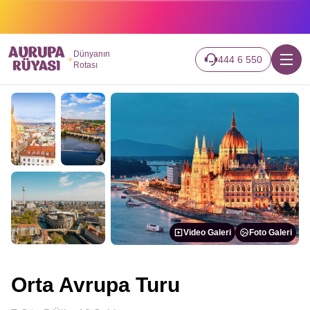
2026 turlarımız başladı hemen canlı takip edin.
Dünyanın
444 6 550
Rotası
Video Galeri
Foto Galeri
Orta Avrupa Turu