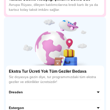
Avrupa Rüyası, dileyen katılımcılarına kredi kartı ile ya da
kartsız kolay taksit imkânı sağlar.
Ekstra Tur Ücreti Yok Tüm Geziler Bedava
Siz doyasıya gezin diye, tur programımızdaki tüm ekstra
geziler ve etkinlikler ücretsizdir!
Dresden
Elbe Nehri kıyısındaki zarif Dresden’de, barok mimarinin en
güzel örneklerini, tarihi meydanları ve görkemli yapıları
Estergon