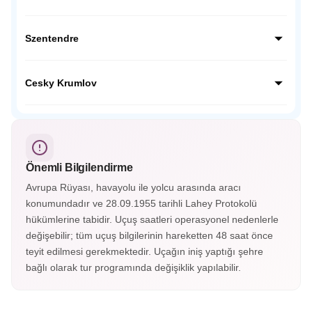
keşfediyoruz.
Tuna Nehri kıyısındaki tarihi Estergon’da, Macaristan’ın en
büyük ve görkemli bazilikasını ziyaret ediyor; Osmanlı ve
Szentendre
Macar tarihinin izlerini taşıyan bu önemli şehirde,
panoramik manzaralar eşliğinde kültürel bir keşfe çıkıyoruz.
Renkli evleri, sanat atölyeleri ve Arnavut kaldırımlı
sokaklarıyla ünlü Szentendre’de, Tuna Nehri kıyısında
Cesky Krumlov
keyifli bir gezintiye çıkıyor; küçük kafeleri, galerileri ve
bohem atmosferiyle Macaristan’ın en şirin kasabalarından
Vltava Nehri’nin kıvrımlarıyla çevrili masalsı Cesky
birini keşfediyoruz.
Krumlov’da, Orta Çağ’dan kalma kalesi, renkli evleri ve taş
sokakları arasında zamanda yolculuğa çıkıyoruz; UNESCO
Dünya Mirası listesindeki bu eşsiz kasabada kartpostallık
Önemli Bilgilendirme
manzaralar bizi bekliyor.
Avrupa Rüyası, havayolu ile yolcu arasında aracı
konumundadır ve 28.09.1955 tarihli Lahey Protokolü
hükümlerine tabidir. Uçuş saatleri operasyonel nedenlerle
değişebilir; tüm uçuş bilgilerinin hareketten 48 saat önce
teyit edilmesi gerekmektedir. Uçağın iniş yaptığı şehre
bağlı olarak tur programında değişiklik yapılabilir.