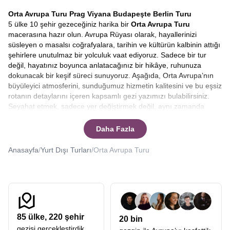
Orta Avrupa Turu
Prag Viyana Budapeşte Berlin Turu
5 ülke 10 şehir gezeceğiniz harika bir
Orta Avrupa Turu
macerasına hazır olun. Avrupa Rüyası olarak, hayallerinizi
süsleyen o masalsı coğrafyalara, tarihin ve kültürün kalbinin attığı
şehirlere unutulmaz bir yolculuk vaat ediyoruz. Sadece bir tur
değil, hayatınız boyunca anlatacağınız bir hikâye, ruhunuza
dokunacak bir keşif süreci sunuyoruz. Aşağıda, Orta Avrupa’nın
büyüleyici atmosferini, sunduğumuz hizmetin kalitesini ve bu eşsiz
rotanın detaylarını içeren kapsamlı gezi yazımızı bulabilirsiniz.
Seyahat etmek, sadece yer değiştirmek değil, aynı zamanda
zaman içinde bir yolculuğa çıkmaktır. Özellikle rota, yüzyıllar
boyunca imparatorluklara ev sahipliği yapmış, sanatın, müziğin ve
Daha Fazla
mimarinin zirveye ulaştığı Orta Avrupa ise, bu yolculuk bir rüyaya
dönüşür. Arnavut kaldırımlı sokakların, gotik kulelerin, tuna
Anasayfa
/
Yurt Dışı Turları
/
Orta Avrupa Turu
nehrinin sakin akışının ve barok sarayların arasında kaybolmak
isteyenler için hazırladığımız bu özel rota,
Orta Avrupa Turu en
uygun
seçenekler ile bir tatilden çok daha fazlasını sunuyor.
Avrupa Rüyası farkıyla çıktığınız bu yolda, her sabah başka bir
ülkede, başka bir kültürün kucağında uyanmanın heyecanını
hissedeceksiniz.
85
ülke,
220
şehir
20 bin
Orta Avrupa, kıtanın kültürel mirasının en yoğun hissedildiği, her
gezisi gerçekleştirdik.
köşesinde farklı bir hikâyenin fısıldandığı büyülü bir coğrafyadır.