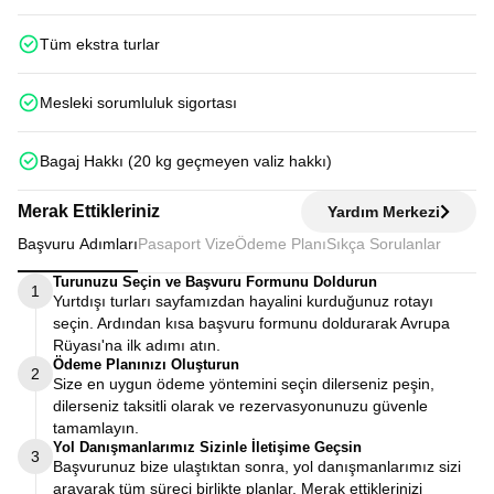
Tüm ekstra turlar
Mesleki sorumluluk sigortası
Bagaj Hakkı (20 kg geçmeyen valiz hakkı)
Merak Ettikleriniz
Yardım Merkezi
Başvuru Adımları
Pasaport Vize
Ödeme Planı
Sıkça Sorulanlar
Turunuzu Seçin ve Başvuru Formunu Doldurun
1
Yurtdışı turları sayfamızdan hayalini kurduğunuz rotayı
seçin. Ardından kısa başvuru formunu doldurarak Avrupa
Rüyası'na ilk adımı atın.
Ödeme Planınızı Oluşturun
2
Size en uygun ödeme yöntemini seçin dilerseniz peşin,
dilerseniz taksitli olarak ve rezervasyonunuzu güvenle
tamamlayın.
Yol Danışmanlarımız Sizinle İletişime Geçsin
3
Başvurunuz bize ulaştıktan sonra, yol danışmanlarımız sizi
arayarak tüm süreci birlikte planlar. Merak ettiklerinizi