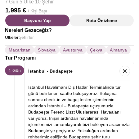
7 Gün 5 Ülke 10 Şehir
1.995 €
/ Kişi Başı
Başvuru Yap
Rota Önizleme
Nereleri Gezeceğiz?
Ülkeler
Şehirler
Macaristan
Slovakya
Avusturya
Çekya
Almanya
Tur Programı
1.Gün
İstanbul - Budapeşte
İstanbul Havalimanı Dış Hatlar Terminalinde tur
günü belirlenen saatte buluşuyoruz. Buluşma
sonrası check-in ve bagaj teslim işlemlerinin
ardından İstanbul – Budapeşte uçuşumuzla
Budapeşte Ferenc Liszt Uluslararası Havaalanı
varıyoruz. İnişin ardından havalimanında
işlemlerimizi tamamlayarak bizi bekleyen aracımızla
Budapeşte’ye geçiyoruz. Yolculuğun ardından
rehberimiz eşliğinde Budapeşte şehir turu