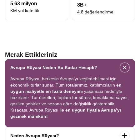
aklınızda buna ne kadar ödeyeceğim sorusu değil, sadece o anın
5.63 milyon
8B+
büyüsü olsun istiyoruz. Kaliteyi ulaşılabilir kılmak, bizim için bir
KM yol katettik.
4.8 değerlendirme
prensip meselesidir.
Uygun Fiyatlı İspanya Turu
Her gezginin hayali, maksimum deneyimi optimum bütçeyle
yaşamaktır. Ancak uygun kelimesi, kaliteden ödün vermek
anlamına gelmemelidir. Bizim için
Uygun Fiyatlı İspanya Turu
,
Barselona’da Sagrada Familia’nın ihtişamını, Valencia’da Sanat
ve Bilim Şehri’nin fütüristik yapısını ve Toledo’nun orta çağ
Merak Ettikleriniz
atmosferini tek bir rotada, yorucu olmayan bir akışla
sunabilmektir.
Barselona gezilecek yerler
listesi oldukça fazladır.
Avrupa Rüyası Neden Bu Kadar Hesaplı?
Bu tur, zamanı ve nakdi en verimli şekilde kullanmanızı sağlar.
Bireysel olarak organize etmeye kalktığınızda karşılaşacağınız
Avrupa Rüyası, herkesin Avrupa’yı keşfedebilmesi için
lojistik zorlukları ve yüksek maliyetleri elimine ediyoruz.
ekonomik turlar sunar. Tüm rotalarımız, katılımcıların
en
Profesyonel rehberlerimiz eşliğinde, Endülüs’ün labirent
uygun maliyetle en fazla deneyimi
yaşaması hedefiyle
sokaklarında kaybolmadan, her dakikasını dolu dolu
hazırlanır. Tur ücretleri; toplam tur süresi, konaklama sayısı,
geçireceğiniz,
en uygun İspanya turları
ile bütçe dostu ama
gezilen şehirler ve sezona göre değişiklik gösterebilir.
deneyim zengini bir program hazırladık.
Kısacası, Avrupa Rüyası ile
en uygun fiyatla Avrupa’yı
Ekonomik İspanya Turları
gezmek mümkün!
Ekonomi, sadece düşük fiyat demek değildir. Paranızın karşılığını
tam anlamıyla alabilmektir. Piyasada
Ekonomik İspanya Turları
adı altında sunulan pek çok programda, ekstra tur adı altında gizli
Neden Avrupa Rüyası?
maliyetlerle karşılaşabilirsiniz. Avrupa Rüyası olarak farkımız,