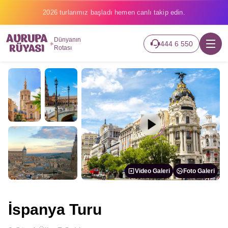
2026 turlarımız başladı hemen canlı takip edin.
Dünyanın
444 6 550
Rotası
Video Galeri
Foto Galeri
İspanya Turu