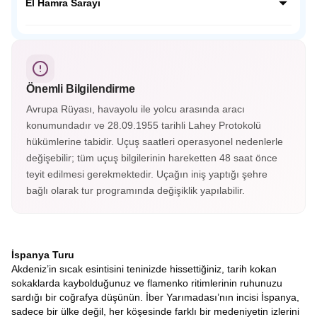
ve Musevi kültürlerinin yüzyıllarca bir arada yaşadığı “üç
El Hamra Sarayı
dinin şehri” olarak bilinir. Tajo Nehri’nin çevrelediği bu
büyüleyici şehir, panoramik manzaralarıyla adeta bir açık
Endülüs’ün incisi El Hamra Sarayı, Granada’nın tepesinde
hava müzesidir.
yer alan görkemli bir Mağribi mirasıdır. Her taşında tarih,
her köşesinde zarafet gizlidir; El Hamra, zamanda
yolculuğun en büyüleyici duraklarından biridir.
Önemli Bilgilendirme
Avrupa Rüyası, havayolu ile yolcu arasında aracı
konumundadır ve 28.09.1955 tarihli Lahey Protokolü
hükümlerine tabidir. Uçuş saatleri operasyonel nedenlerle
değişebilir; tüm uçuş bilgilerinin hareketten 48 saat önce
teyit edilmesi gerekmektedir. Uçağın iniş yaptığı şehre
bağlı olarak tur programında değişiklik yapılabilir.
İspanya Turu
Akdeniz’in sıcak esintisini teninizde hissettiğiniz, tarih kokan
sokaklarda kaybolduğunuz ve flamenko ritimlerinin ruhunuzu
sardığı bir coğrafya düşünün. İber Yarımadası’nın incisi İspanya,
sadece bir ülke değil, her köşesinde farklı bir medeniyetin izlerini