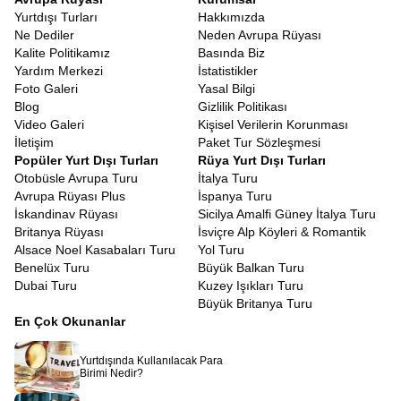
kılmak amacıyla titizlikle hazırlanmıştır.
Yurtdışı Turları
Hakkımızda
İspanya Turu Fırsatları
Ne Dediler
Neden Avrupa Rüyası
Yurt dışı seyahatlerinin en düşündürücü kısmı şüphesiz vize
Kalite Politikamız
Basında Biz
süreçleridir. Ancak bir tur programına dahil olmak, bu süreci
Yardım Merkezi
İstatistikler
bireysel başvurulara göre daha öngörülebilir kılar.
İspanya Vize
Foto Galeri
Yasal Bilgi
Başvurusu
tur programı
ile yapıldığında, konsolosluklar seyahat
Blog
Gizlilik Politikası
amacınızın, konaklamanızın ve ulaşımınızın garanti altında
Video Galeri
Kişisel Verilerin Korunması
olduğunu görür. Avrupa Rüyası olarak, vize başvuru sürecinizde
İletişim
Paket Tur Sözleşmesi
size rehberlik ediyoruz. Gerekli evrakların düzenlenmesi, randevu
Popüler Yurt Dışı Turları
Rüya Yurt Dışı Turları
süreçleri ve dosya hazırlığı konularında tecrübeli ekibimizle
Otobüsle Avrupa Turu
İtalya Turu
yanınızdayız. Tur katılımcısı olmanız, seyahat planınızın net ve
Avrupa Rüyası Plus
İspanya Turu
belgeli olmasını sağladığı için vize başvurunuzun değerlendirilme
İskandinav Rüyası
Sicilya Amalfi Güney İtalya Turu
aşamasında olumlu bir referans teşkil eder.
Britanya Rüyası
İsviçre Alp Köyleri & Romantik
Vize maliyetleri, seyahat bütçesinin önemli bir kalemidir ve
Alsace Noel Kasabaları Turu
Yol Turu
bu ücretler konsolosluklar tarafından belirlenir.
Benelüx Turu
Büyük Balkan Turu
İspanya turistik vize ücret
tutarları, yetişkinler ve çocuklar
Dubai Turu
Kuzey Işıkları Turu
için farklılık gösterebilir ve zaman zaman güncellenebilir.
Büyük Britanya Turu
Bu ücret, vize harcı ve aracı kurum hizmet bedelini kapsar.
En Çok Okunanlar
Avrupa Rüyası olarak, tur ücretinin dışında kalan bu
kalemi, başvuru aşamasında size net bir şekilde
bildiriyoruz.
Yurtdışında Kullanılacak Para
Vize ücretinin ödenmesi, seyahat sigortasının yapılması
Birimi Nedir?
gibi bürokratik detaylarda kaybolmanıza izin vermeden,