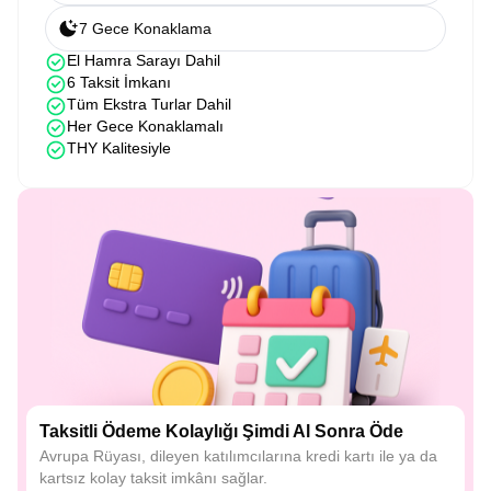
7 Gece Konaklama
El Hamra Sarayı Dahil
6 Taksit İmkanı
Tüm Ekstra Turlar Dahil
Her Gece Konaklamalı
THY Kalitesiyle
Taksitli Ödeme Kolaylığı Şimdi Al Sonra Öde
Avrupa Rüyası, dileyen katılımcılarına kredi kartı ile ya da
kartsız kolay taksit imkânı sağlar.