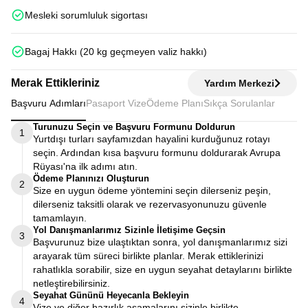
Mesleki sorumluluk sigortası
Bagaj Hakkı (20 kg geçmeyen valiz hakkı)
Merak Ettikleriniz
Yardım Merkezi
Başvuru Adımları
Pasaport Vize
Ödeme Planı
Sıkça Sorulanlar
Turunuzu Seçin ve Başvuru Formunu Doldurun
1
Yurtdışı turları sayfamızdan hayalini kurduğunuz rotayı
seçin. Ardından kısa başvuru formunu doldurarak Avrupa
Rüyası'na ilk adımı atın.
Ödeme Planınızı Oluşturun
2
Size en uygun ödeme yöntemini seçin dilerseniz peşin,
dilerseniz taksitli olarak ve rezervasyonunuzu güvenle
tamamlayın.
Yol Danışmanlarımız Sizinle İletişime Geçsin
3
Başvurunuz bize ulaştıktan sonra, yol danışmanlarımız sizi
arayarak tüm süreci birlikte planlar. Merak ettiklerinizi
rahatlıkla sorabilir, size en uygun seyahat detaylarını birlikte
netleştirebilirsiniz.
Seyahat Gününü Heyecanla Bekleyin
4
Vize ve diğer hazırlık aşamalarını sizinle birlikte