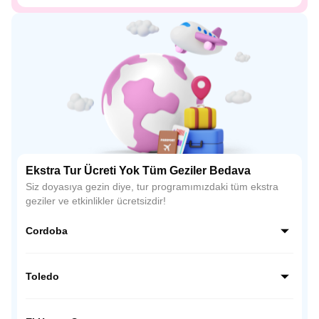
Ekstra Tur Ücreti Yok Tüm Geziler Bedava
Siz doyasıya gezin diye, tur programımızdaki tüm ekstra
geziler ve etkinlikler ücretsizdir!
Cordoba
Endülüs’ün kalbinde yer alan Córdoba, İslam mimarisinin
en etkileyici örneklerinden biri olan La Mezquita (Ulu Cami)
Toledo
ile ünlüdür. Dar Arnavut kaldırımlı sokakları, çiçeklerle süslü
avluları ve beyaz badanalı evleriyle büyüleyici bir atmosfer
İspanya’nın tarih kokan şehri Toledo, Hristiyan, Müslüman
sunar.