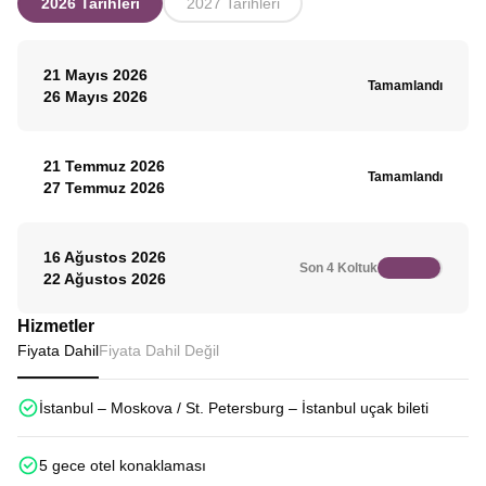
2026 Tarihleri
2027 Tarihleri
yılında kurularak, zaman içinde birçok çariçe
yıllar içinde daha birçok ünlüyü ağırlamış.
adayının da yıldızının söndüğü yer olmuştur. 1812
Turumuzun bitiminde otelimize transfer. Serbest
yılında Napolyon’un emriyle yıkılmak istenmesine
zaman ve konaklama St. Petersburg’daki
21 Mayıs 2026
rağmen rahibeler bu karara engel olmayı
otelimizde.
Tamamlandı
26 Mayıs 2026
başarmışlardır. Gezi kapsamında ve manastırın
içinde bulunan Nazım Hikmet’in mezarını ziyaret
edeceğiz. Tur sonrası otelimize transfer. Konaklama
21 Temmuz 2026
Moskova otelimizde.
Tamamlandı
27 Temmuz 2026
16 Ağustos 2026
Son 4 Koltuk
22 Ağustos 2026
Hizmetler
Fiyata Dahil
Fiyata Dahil Değil
İstanbul – Moskova / St. Petersburg – İstanbul uçak bileti
5 gece otel konaklaması