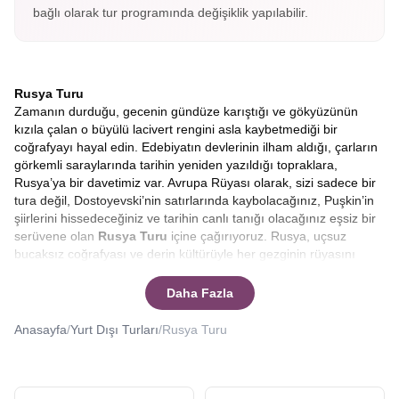
bağlı olarak tur programında değişiklik yapılabilir.
Rusya Turu
Zamanın durduğu, gecenin gündüze karıştığı ve gökyüzünün
kızıla çalan o büyülü lacivert rengini asla kaybetmediği bir
coğrafyayı hayal edin. Edebiyatın devlerinin ilham aldığı, çarların
görkemli saraylarında tarihin yeniden yazıldığı topraklara,
Rusya’ya bir davetimiz var. Avrupa Rüyası olarak, sizi sadece bir
tura değil, Dostoyevski’nin satırlarında kaybolacağınız, Puşkin’in
şiirlerini hissedeceğiniz ve tarihin canlı tanığı olacağınız eşsiz bir
serüvene olan
Rusya Turu
içine çağırıyoruz. Rusya, uçsuz
bucaksız coğrafyası ve derin kültürüyle her gezginin rüyasını
süslerken, bu rüyayı gerçeğe dönüştürmek için en doğru zaman
şüphesiz Beyaz Geceler dönemidir.
Beyaz Rusya turu 2026
Daha Fazla
yılında sizi bekliyor.
Kuzey yarımkürenin buzul esintileriyle ısınan bu özel döneminde,
Anasayfa
/
Yurt Dışı Turları
/
Rusya Turu
güneş ufuk çizgisinin altına inmeye direnir. St. Petersburg
sokaklarında yürürken saatin gece yarısını vurduğuna inanmak
güçleşir. Zira şehir, gümüşi bir aydınlıkla parlamaya devam eder.
Bu doğa harikası fenomenin tam kalbinde,
Rusya Beyaz Geceler