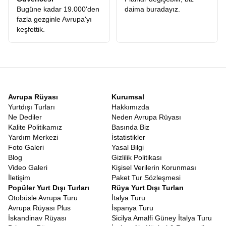
kolaylık, Rusya’nın zengin kültürüne erişimi hızlandırırken, bizlere
Bugüne kadar 19.000'den
daima buradayız.
de seyahatin içeriğine ve kalitesine odaklanma fırsatı veriyor. Siz
fazla gezginle Avrupa'yı
sadece valizinizi hazırlayın, gerisini profesyonel ekibimize bırakın.
keşfettik.
Her Şey Dahil Rusya Beyaz Geceler Tur Paketleri
Seyahat planlamak, özellikle Rusya gibi büyük ve dil bariyeri
olabilen bir ülke için karmaşık olabilir. Ancak
Rusya Tur Paketleri
Beyaz Geceler
seçeneklerimizle, ulaşım, konaklama, rehberlik ve
çevre gezilerini tek bir çatı altında, kusursuz bir organizasyonla
sunuyoruz. Paketlerimiz, gezginlerin beklentilerine göre optimize
edilmiştir. Ne çok yorucu ne de çok yüzeysel. Konaklamalarımız,
Avrupa Rüyası
Kurumsal
şehir merkezlerine yakın, konforlu ve güvenli otellerde
Yurtdışı Turları
Hakkımızda
gerçekleşir. Sabah kahvaltılarından şehirlerarası transferlere
Ne Dediler
Neden Avrupa Rüyası
kadar her detay, Avrupa Rüyasının yıllara dayanan tecrübesiyle
Kalite Politikamız
Basında Biz
planlanmıştır. Size kalan tek şey, rehberinizin anlattığı hikayeleri
Yardım Merkezi
İstatistikler
dinlemek ve anın tadını çıkarmaktır.
Foto Galeri
Yasal Bilgi
Uygun Fiyatlı Beyaz Geceler Turu
Blog
Gizlilik Politikası
Kaliteli bir yurtdışı turunun ulaşılabilir olması gerektiğine
Video Galeri
Kişisel Verilerin Korunması
inanıyoruz. Bu bağlamda
Beyaz Geceler Tur Fiyatı
politikamızı,
İletişim
Paket Tur Sözleşmesi
sunulan hizmetin kalitesiyle doğru orantılı, piyasa koşullarına göre
Popüler Yurt Dışı Turları
Rüya Yurt Dışı Turları
en rekabetçi seviyede tutuyoruz.
Erken rezervasyon fırsatları
ve
Otobüsle Avrupa Turu
İtalya Turu
ödeme kolaylıklarıyla, bu masalsı yolculuğu bütçenizi sarsmadan
Avrupa Rüyası Plus
İspanya Turu
en ucuz Rusya turu
gerçekleştirmenizi sağlıyoruz. Rusya gibi
İskandinav Rüyası
Sicilya Amalfi Güney İtalya Turu
pahalı olabilecek bir destinasyonda, grup turlarının avantajını