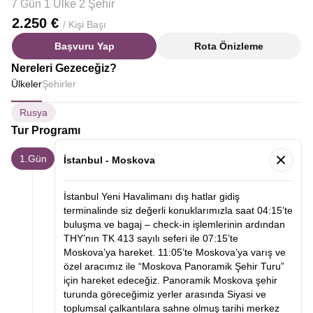
7 Gün 1 Ülke 2 Şehir
2.250 €
/ Kişi Başı
Başvuru Yap
Rota Önizleme
Nereleri Gezeceğiz?
Ülkeler
Şehirler
Rusya
Tur Programı
1.Gün
İstanbul - Moskova
İstanbul Yeni Havalimanı dış hatlar gidiş
terminalinde siz değerli konuklarımızla saat 04:15’te
buluşma ve bagaj – check-in işlemlerinin ardından
THY’nın TK 413 sayılı seferi ile 07:15’te
Moskova’ya hareket. 11:05’te Moskova’ya varış ve
özel aracımız ile “Moskova Panoramik Şehir Turu”
için hareket edeceğiz. Panoramik Moskova şehir
turunda göreceğimiz yerler arasında Siyasi ve
toplumsal çalkantılara sahne olmuş tarihi merkez