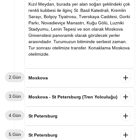
Kızıl Meydan, burada yer alan soğan şeklindeki çok
renkli kubbesi ile ilginç St. Basil Katedrali, Kremlin
Sarayı, Bolşoy Tiyatrosu, Tverskaya Caddesi, Gorki
Parkı, Novadieviçe Manastrı, Kuğu Gölü, Luzniki
Stadyumu, Lenin Tepesi ve son olarak Moskova
Üniversitesi panoramik olarak görülecek yerler
arasındadır. Turumuzun bitiminde serbest zaman.
Tur sonrası otelimize transfer. Konaklama Moskova
otelimizde.
2.Gün
Moskova
Sabah otelimizde alacağımız kahvaltının ardından
3.Gün
düzenlenecek olan Kremlin Sarayı & Moskova
Moskova - St Petersburg (Tren Yolculuğu)
Metrosu & Arbat & Nazım Hikmet’in Mezarı Turu için
rehberimizin belirleyeceği saatte otelimizden özel
Sabah otelimizde alacağımız kahvaltının ardından
4.Gün
aracımız ile hareket edeceğiz. Rusya devlet
odaları boşaltma ve tren istasyonuna transfer
St Petersburg
başkanı Vladimir Putin’in de çalışma ofisinin
oluyoruz. Moskova – St.Petersburg arası yapılacak
bulunduğu Kremlin, 14. Yüzyıldan beri Moskova’nın
tren yolculuğumuz sonrası varışımızı takiben özel
Sabah kahvaltısının ardından serbest zaman.
en önemli kilisesi olarak kabul edilen Meryem
5.Gün
aracımızla otelimize transfer odalarımıza
Rehberimizin belirleyeceği saatte misafirlerimiz için
St Petersburg