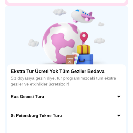
Ekstra Tur Ücreti Yok Tüm Geziler Bedava
Siz doyasıya gezin diye, tur programımızdaki tüm ekstra
geziler ve etkinlikler ücretsizdir!
Rus Gecesi Turu
Rus kültürünün en renkli yönünü keşfedeceğiniz bu Rus
Gecesi Turu, müzik, dans ve geleneksel kostümlerle dolu
St Petersburg Tekne Turu
unutulmaz bir akşam sunar. St. Petersburg’un büyüleyici
atmosferinde, geceyi ritim ve kahkaha ile bitirmeye hazır
St. Petersburg’un büyüleyici kanallarında yapılan bu tekne
olun!