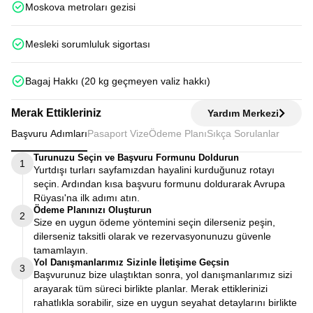
Moskova metroları gezisi
Mesleki sorumluluk sigortası
Bagaj Hakkı (20 kg geçmeyen valiz hakkı)
Merak Ettikleriniz
Yardım Merkezi
Başvuru Adımları
Pasaport Vize
Ödeme Planı
Sıkça Sorulanlar
Turunuzu Seçin ve Başvuru Formunu Doldurun
1
Yurtdışı turları sayfamızdan hayalini kurduğunuz rotayı
seçin. Ardından kısa başvuru formunu doldurarak Avrupa
Rüyası'na ilk adımı atın.
Ödeme Planınızı Oluşturun
2
Size en uygun ödeme yöntemini seçin dilerseniz peşin,
dilerseniz taksitli olarak ve rezervasyonunuzu güvenle
tamamlayın.
Yol Danışmanlarımız Sizinle İletişime Geçsin
3
Başvurunuz bize ulaştıktan sonra, yol danışmanlarımız sizi
arayarak tüm süreci birlikte planlar. Merak ettiklerinizi
rahatlıkla sorabilir, size en uygun seyahat detaylarını birlikte