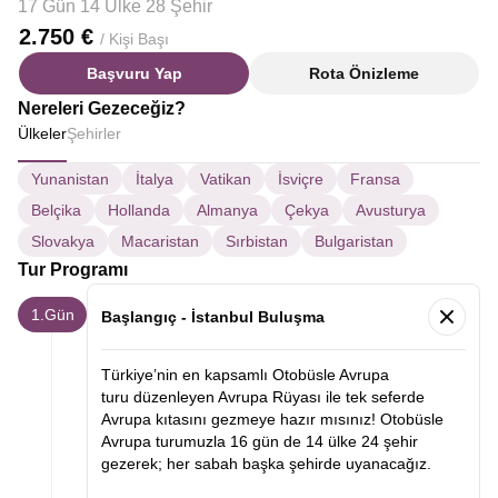
17 Gün 14 Ülke 28 Şehir
2.750 €
/ Kişi Başı
Başvuru Yap
Rota Önizleme
Nereleri Gezeceğiz?
Ülkeler
Şehirler
Yunanistan
İtalya
Vatikan
İsviçre
Fransa
Belçika
Hollanda
Almanya
Çekya
Avusturya
Slovakya
Macaristan
Sırbistan
Bulgaristan
Tur Programı
1.Gün
Başlangıç - İstanbul Buluşma
Türkiye’nin en kapsamlı Otobüsle Avrupa
turu düzenleyen Avrupa Rüyası ile tek seferde
Avrupa kıtasını gezmeye hazır mısınız! Otobüsle
Avrupa turumuzla 16 gün de 14 ülke 24 şehir
gezerek; her sabah başka şehirde uyanacağız.