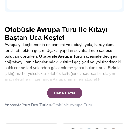
dışında sahil şeridine konumlandırılmış tahta ayakkabı
dükkanları, hediyelik eşya satan dükkanlar, leziz balıklar
Osmanlı Padişahı Sultan Süleyman’ın saltanatı döneminde
yiyebileceğiniz restoranlar ve peynir fabrikalarıyla
1523-1536 yılları arasında sadrazamlık yapmış önemli
Volendam’da zamanın nasıl geçtiğini anlamayacaksınız.
siyaset insanı Pargalı İbrahim Paşa ile tanıdığımız Parga,
doğal güzelliğine rağmen, henüz çılgın turist kalabalığına
Otobüsle Avrupa Turu ile Kıtayı
uğramamış bakir bir yerleşim yeri.
Baştan Uca Keşfet
Avrupa’yı keşfetmenin en samimi ve detaylı yolu, karayolunu
tercih etmekten geçer. Uçakla yapılan seyahatlerde sadece
bulutları görürken,
Otobüsle Avrupa Turu
sayesinde değişen
coğrafyayı, sınır kapılarındaki kültürel geçişleri ve yol üzerindeki
saklı cennetleri yakından gözlemleme şansı bulursunuz. Bizimle
çıktığınız bu yolculukta, otobüs koltuğunuz sadece bir ulaşım
aracı değil, aynı zamanda Avrupa’nın sinematografik
manzaralarını izleyebileceğiniz bir ön sıradır. Yolculuk boyunca
şehirler arası geçişlerde rehberlerimizin anlatımlarıyla
Daha Fazla
bilgilenirken, molalarda yerel lezzetleri tatma fırsatı yakalarsınız.
Bu tur, sadece varış noktasına odaklanmak yerine, yolculuğun
Anasayfa
/
Yurt Dışı Turları
/
Otobüsle Avrupa Turu
kendisinden keyif alanlar için tasarlanmıştır.
Otobüsle Avrupa
Turu kaç gün sürer
ya da
Otobüsle Avrupa Turu kaç ülke
gezilir
gibi sorularınıza yanıt vereceğiz.
Seyahat etmek, sadece yeni yerler görmek değil, aynı zamanda