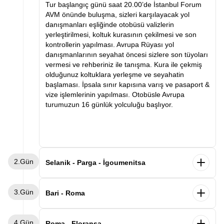
Tur başlangıç günü saat 20.00’de İstanbul Forum
AVM önünde buluşma, sizleri karşılayacak yol
danışmanları eşliğinde otobüsü valizlerin
yerleştirilmesi, koltuk kurasının çekilmesi ve son
kontrollerin yapılması. Avrupa Rüyası yol
danışmanlarının seyahat öncesi sizlere son tüyoları
vermesi ve rehberiniz ile tanışma. Kura ile çekmiş
olduğunuz koltuklara yerleşme ve seyahatin
başlaması. İpsala sınır kapısına varış ve pasaport &
vize işlemlerinin yapılması. Otobüsle Avrupa
turumuzun 16 günlük yolculuğu başlıyor.
2.Gün
Selanik - Parga - İgoumenitsa
Sabah saatlerinde Selanik’e varış ve kahvaltı.
3.Gün
Ardından Selanik şehir turu. Selanik’te görülecek
Bari - Roma
yerler arasında Atatürk’ün evi, Kordon, Beyaz Kule
ve Osmanlı ve Bizans eserleri. Panoramik şehir turu
Sabah gemimizden Bari limanında indikten sonra
4.Gün
ve serbest zamanın ardından Parga şehrine varış.
Roma’ya hareket ediyoruz. Varışın ardından
Roma - Floransa