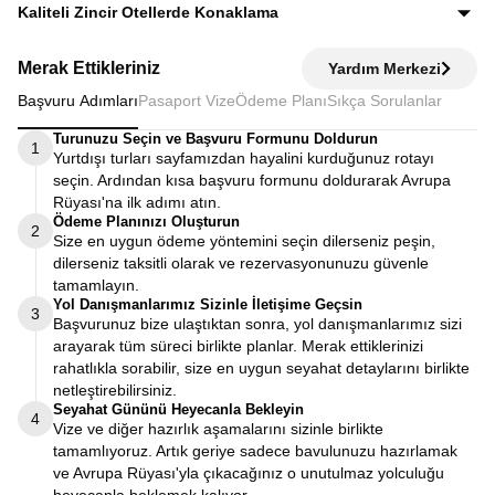
Ekstra tur ücreti alınmaz; programda yer alan tüm geziler
Kaliteli Zincir Otellerde Konaklama
fiyata dahildir.
Diğer turlarda şehirden 20–30 km uzaktaki otellerde
Merak Ettikleriniz
Yardım Merkezi
kalınırken, Avrupa Rüyası’nda merkeze yakın kaliteli zincir
Başvuru Adımları
Pasaport Vize
Ödeme Planı
Sıkça Sorulanlar
otellerde konaklayarak zamanınızı verimli kullanırsınız.
Turunuzu Seçin ve Başvuru Formunu Doldurun
1
Yurtdışı turları sayfamızdan hayalini kurduğunuz rotayı
seçin. Ardından kısa başvuru formunu doldurarak Avrupa
Rüyası'na ilk adımı atın.
Ödeme Planınızı Oluşturun
2
Size en uygun ödeme yöntemini seçin dilerseniz peşin,
dilerseniz taksitli olarak ve rezervasyonunuzu güvenle
tamamlayın.
Yol Danışmanlarımız Sizinle İletişime Geçsin
3
Başvurunuz bize ulaştıktan sonra, yol danışmanlarımız sizi
arayarak tüm süreci birlikte planlar. Merak ettiklerinizi
rahatlıkla sorabilir, size en uygun seyahat detaylarını birlikte
netleştirebilirsiniz.
Seyahat Gününü Heyecanla Bekleyin
4
Vize ve diğer hazırlık aşamalarını sizinle birlikte
tamamlıyoruz. Artık geriye sadece bavulunuzu hazırlamak
ve Avrupa Rüyası'yla çıkacağınız o unutulmaz yolculuğu