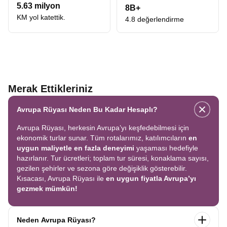
aklınızda buna ne kadar ödeyeceğim sorusu değil, sadece o anın
5.63 milyon
8B+
büyüsü olsun istiyoruz. Kaliteyi ulaşılabilir kılmak, bizim için bir
KM yol katettik.
4.8 değerlendirme
prensip meselesidir.
Uygun Fiyatlı İspanya Turu
Her gezginin hayali, maksimum deneyimi optimum bütçeyle
yaşamaktır. Ancak uygun kelimesi, kaliteden ödün vermek
anlamına gelmemelidir. Bizim için
Uygun Fiyatlı İspanya Turu
,
Barselona’da Sagrada Familia’nın ihtişamını, Valencia’da Sanat
ve Bilim Şehri’nin fütüristik yapısını ve Toledo’nun orta çağ
Merak Ettikleriniz
atmosferini tek bir rotada, yorucu olmayan bir akışla
sunabilmektir.
Barselona gezilecek yerler
listesi oldukça fazladır.
Avrupa Rüyası Neden Bu Kadar Hesaplı?
Bu tur, zamanı ve nakdi en verimli şekilde kullanmanızı sağlar.
Bireysel olarak organize etmeye kalktığınızda karşılaşacağınız
Avrupa Rüyası, herkesin Avrupa’yı keşfedebilmesi için
lojistik zorlukları ve yüksek maliyetleri elimine ediyoruz.
ekonomik turlar sunar. Tüm rotalarımız, katılımcıların
en
Profesyonel rehberlerimiz eşliğinde, Endülüs’ün labirent
uygun maliyetle en fazla deneyimi
yaşaması hedefiyle
sokaklarında kaybolmadan, her dakikasını dolu dolu
hazırlanır. Tur ücretleri; toplam tur süresi, konaklama sayısı,
geçireceğiniz,
en uygun İspanya turları
ile bütçe dostu ama
gezilen şehirler ve sezona göre değişiklik gösterebilir.
deneyim zengini bir program hazırladık.
Kısacası, Avrupa Rüyası ile
en uygun fiyatla Avrupa’yı
Ekonomik İspanya Turları
gezmek mümkün!
Ekonomi, sadece düşük fiyat demek değildir. Paranızın karşılığını
tam anlamıyla alabilmektir. Piyasada
Ekonomik İspanya Turları
adı altında sunulan pek çok programda, ekstra tur adı altında gizli
Neden Avrupa Rüyası?
maliyetlerle karşılaşabilirsiniz. Avrupa Rüyası olarak farkımız,