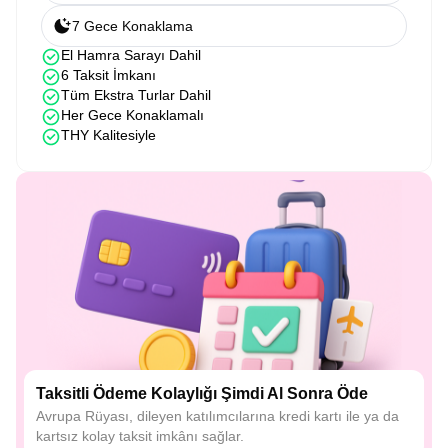
7 Gece Konaklama
El Hamra Sarayı Dahil
6 Taksit İmkanı
Tüm Ekstra Turlar Dahil
Her Gece Konaklamalı
THY Kalitesiyle
Taksitli Ödeme Kolaylığı Şimdi Al Sonra Öde
Avrupa Rüyası, dileyen katılımcılarına kredi kartı ile ya da
kartsız kolay taksit imkânı sağlar.