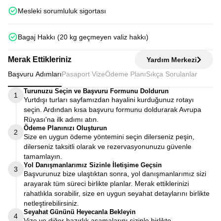
Mesleki sorumluluk sigortası
Bagaj Hakkı (20 kg geçmeyen valiz hakkı)
Merak Ettikleriniz
Yardım Merkezi
Başvuru Adımları
Pasaport Vize
Ödeme Planı
Sıkça Sorulanlar
Turunuzu Seçin ve Başvuru Formunu Doldurun
1
Yurtdışı turları sayfamızdan hayalini kurduğunuz rotayı
seçin. Ardından kısa başvuru formunu doldurarak Avrupa
Rüyası'na ilk adımı atın.
Ödeme Planınızı Oluşturun
2
Size en uygun ödeme yöntemini seçin dilerseniz peşin,
dilerseniz taksitli olarak ve rezervasyonunuzu güvenle
tamamlayın.
Yol Danışmanlarımız Sizinle İletişime Geçsin
3
Başvurunuz bize ulaştıktan sonra, yol danışmanlarımız sizi
arayarak tüm süreci birlikte planlar. Merak ettiklerinizi
rahatlıkla sorabilir, size en uygun seyahat detaylarını birlikte
netleştirebilirsiniz.
Seyahat Gününü Heyecanla Bekleyin
4
Vize ve diğer hazırlık aşamalarını sizinle birlikte