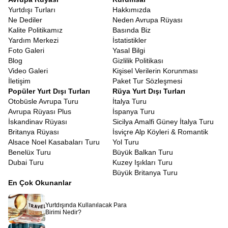
kılmak amacıyla titizlikle hazırlanmıştır.
Yurtdışı Turları
Hakkımızda
İspanya Turu Fırsatları
Ne Dediler
Neden Avrupa Rüyası
Yurt dışı seyahatlerinin en düşündürücü kısmı şüphesiz vize
Kalite Politikamız
Basında Biz
süreçleridir. Ancak bir tur programına dahil olmak, bu süreci
Yardım Merkezi
İstatistikler
bireysel başvurulara göre daha öngörülebilir kılar.
İspanya Vize
Foto Galeri
Yasal Bilgi
Başvurusu
tur programı
ile yapıldığında, konsolosluklar seyahat
Blog
Gizlilik Politikası
amacınızın, konaklamanızın ve ulaşımınızın garanti altında
Video Galeri
Kişisel Verilerin Korunması
olduğunu görür. Avrupa Rüyası olarak, vize başvuru sürecinizde
İletişim
Paket Tur Sözleşmesi
size rehberlik ediyoruz. Gerekli evrakların düzenlenmesi, randevu
Popüler Yurt Dışı Turları
Rüya Yurt Dışı Turları
süreçleri ve dosya hazırlığı konularında tecrübeli ekibimizle
Otobüsle Avrupa Turu
İtalya Turu
yanınızdayız. Tur katılımcısı olmanız, seyahat planınızın net ve
Avrupa Rüyası Plus
İspanya Turu
belgeli olmasını sağladığı için vize başvurunuzun değerlendirilme
İskandinav Rüyası
Sicilya Amalfi Güney İtalya Turu
aşamasında olumlu bir referans teşkil eder.
Britanya Rüyası
İsviçre Alp Köyleri & Romantik
Vize maliyetleri, seyahat bütçesinin önemli bir kalemidir ve
Alsace Noel Kasabaları Turu
Yol Turu
bu ücretler konsolosluklar tarafından belirlenir.
Benelüx Turu
Büyük Balkan Turu
İspanya turistik vize ücret
tutarları, yetişkinler ve çocuklar
Dubai Turu
Kuzey Işıkları Turu
için farklılık gösterebilir ve zaman zaman güncellenebilir.
Büyük Britanya Turu
Bu ücret, vize harcı ve aracı kurum hizmet bedelini kapsar.
En Çok Okunanlar
Avrupa Rüyası olarak, tur ücretinin dışında kalan bu
kalemi, başvuru aşamasında size net bir şekilde
bildiriyoruz.
Yurtdışında Kullanılacak Para
Vize ücretinin ödenmesi, seyahat sigortasının yapılması
Birimi Nedir?
gibi bürokratik detaylarda kaybolmanıza izin vermeden,