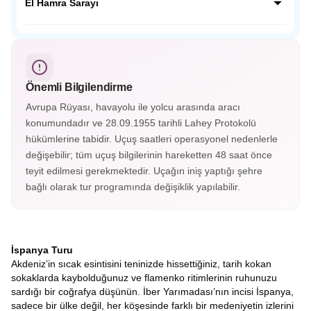
ve Musevi kültürlerinin yüzyıllarca bir arada yaşadığı “üç
El Hamra Sarayı
dinin şehri” olarak bilinir. Tajo Nehri’nin çevrelediği bu
büyüleyici şehir, panoramik manzaralarıyla adeta bir açık
Endülüs’ün incisi El Hamra Sarayı, Granada’nın tepesinde
hava müzesidir.
yer alan görkemli bir Mağribi mirasıdır. Her taşında tarih,
her köşesinde zarafet gizlidir; El Hamra, zamanda
yolculuğun en büyüleyici duraklarından biridir.
Önemli Bilgilendirme
Avrupa Rüyası, havayolu ile yolcu arasında aracı
konumundadır ve 28.09.1955 tarihli Lahey Protokolü
hükümlerine tabidir. Uçuş saatleri operasyonel nedenlerle
değişebilir; tüm uçuş bilgilerinin hareketten 48 saat önce
teyit edilmesi gerekmektedir. Uçağın iniş yaptığı şehre
bağlı olarak tur programında değişiklik yapılabilir.
İspanya Turu
Akdeniz’in sıcak esintisini teninizde hissettiğiniz, tarih kokan
sokaklarda kaybolduğunuz ve flamenko ritimlerinin ruhunuzu
sardığı bir coğrafya düşünün. İber Yarımadası’nın incisi İspanya,
sadece bir ülke değil, her köşesinde farklı bir medeniyetin izlerini