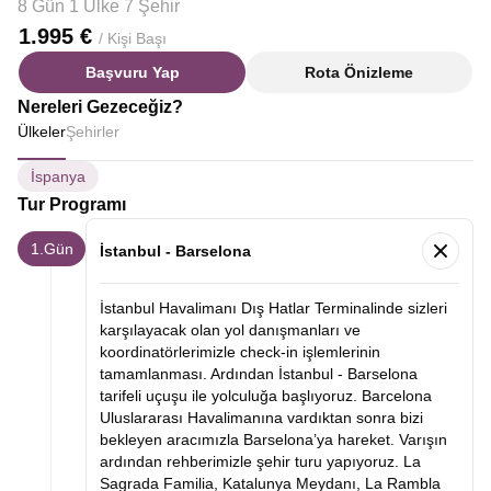
8 Gün 1 Ülke 7 Şehir
1.995 €
/ Kişi Başı
Başvuru Yap
Rota Önizleme
Nereleri Gezeceğiz?
Ülkeler
Şehirler
İspanya
Tur Programı
1.Gün
İstanbul - Barselona
İstanbul Havalimanı Dış Hatlar Terminalinde sizleri
karşılayacak olan yol danışmanları ve
koordinatörlerimizle check-in işlemlerinin
tamamlanması. Ardından İstanbul - Barselona
tarifeli uçuşu ile yolculuğa başlıyoruz. Barcelona
Uluslararası Havalimanına vardıktan sonra bizi
bekleyen aracımızla Barselona’ya hareket. Varışın
ardından rehberimizle şehir turu yapıyoruz. La
Sagrada Familia, Katalunya Meydanı, La Rambla