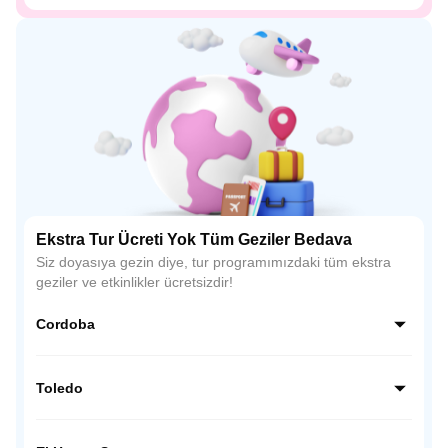
Ekstra Tur Ücreti Yok Tüm Geziler Bedava
Siz doyasıya gezin diye, tur programımızdaki tüm ekstra
geziler ve etkinlikler ücretsizdir!
Cordoba
Endülüs’ün kalbinde yer alan Córdoba, İslam mimarisinin
en etkileyici örneklerinden biri olan La Mezquita (Ulu Cami)
Toledo
ile ünlüdür. Dar Arnavut kaldırımlı sokakları, çiçeklerle süslü
avluları ve beyaz badanalı evleriyle büyüleyici bir atmosfer
İspanya’nın tarih kokan şehri Toledo, Hristiyan, Müslüman
sunar.