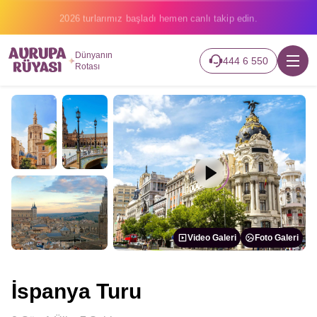
2026 turlarımız başladı hemen canlı takip edin.
Dünyanın
444 6 550
Rotası
Video Galeri
Foto Galeri
İspanya Turu