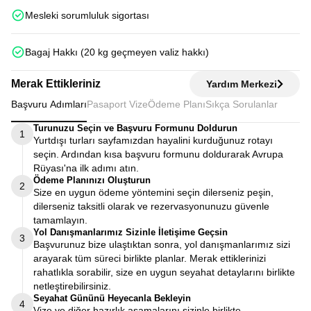
Mesleki sorumluluk sigortası
Bagaj Hakkı (20 kg geçmeyen valiz hakkı)
Merak Ettikleriniz
Yardım Merkezi
Başvuru Adımları
Pasaport Vize
Ödeme Planı
Sıkça Sorulanlar
Turunuzu Seçin ve Başvuru Formunu Doldurun
1
Yurtdışı turları sayfamızdan hayalini kurduğunuz rotayı
seçin. Ardından kısa başvuru formunu doldurarak Avrupa
Rüyası'na ilk adımı atın.
Ödeme Planınızı Oluşturun
2
Size en uygun ödeme yöntemini seçin dilerseniz peşin,
dilerseniz taksitli olarak ve rezervasyonunuzu güvenle
tamamlayın.
Yol Danışmanlarımız Sizinle İletişime Geçsin
3
Başvurunuz bize ulaştıktan sonra, yol danışmanlarımız sizi
arayarak tüm süreci birlikte planlar. Merak ettiklerinizi
rahatlıkla sorabilir, size en uygun seyahat detaylarını birlikte
netleştirebilirsiniz.
Seyahat Gününü Heyecanla Bekleyin
4
Vize ve diğer hazırlık aşamalarını sizinle birlikte