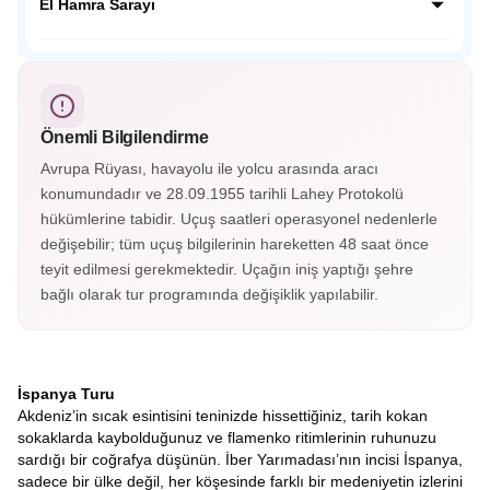
ve Musevi kültürlerinin yüzyıllarca bir arada yaşadığı “üç
El Hamra Sarayı
dinin şehri” olarak bilinir. Tajo Nehri’nin çevrelediği bu
büyüleyici şehir, panoramik manzaralarıyla adeta bir açık
Endülüs’ün incisi El Hamra Sarayı, Granada’nın tepesinde
hava müzesidir.
yer alan görkemli bir Mağribi mirasıdır. Her taşında tarih,
her köşesinde zarafet gizlidir; El Hamra, zamanda
yolculuğun en büyüleyici duraklarından biridir.
Önemli Bilgilendirme
Avrupa Rüyası, havayolu ile yolcu arasında aracı
konumundadır ve 28.09.1955 tarihli Lahey Protokolü
hükümlerine tabidir. Uçuş saatleri operasyonel nedenlerle
değişebilir; tüm uçuş bilgilerinin hareketten 48 saat önce
teyit edilmesi gerekmektedir. Uçağın iniş yaptığı şehre
bağlı olarak tur programında değişiklik yapılabilir.
İspanya Turu
Akdeniz’in sıcak esintisini teninizde hissettiğiniz, tarih kokan
sokaklarda kaybolduğunuz ve flamenko ritimlerinin ruhunuzu
sardığı bir coğrafya düşünün. İber Yarımadası’nın incisi İspanya,
sadece bir ülke değil, her köşesinde farklı bir medeniyetin izlerini