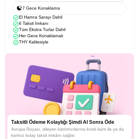
7 Gece Konaklama
El Hamra Sarayı Dahil
6 Taksit İmkanı
Tüm Ekstra Turlar Dahil
Her Gece Konaklamalı
THY Kalitesiyle
Taksitli Ödeme Kolaylığı Şimdi Al Sonra Öde
Avrupa Rüyası, dileyen katılımcılarına kredi kartı ile ya da
kartsız kolay taksit imkânı sağlar.