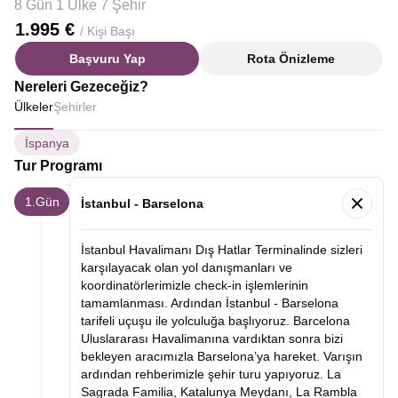
8 Gün 1 Ülke 7 Şehir
1.995 €
/ Kişi Başı
Başvuru Yap
Rota Önizleme
Nereleri Gezeceğiz?
Ülkeler
Şehirler
İspanya
Tur Programı
1.Gün
İstanbul - Barselona
İstanbul Havalimanı Dış Hatlar Terminalinde sizleri
karşılayacak olan yol danışmanları ve
koordinatörlerimizle check-in işlemlerinin
tamamlanması. Ardından İstanbul - Barselona
tarifeli uçuşu ile yolculuğa başlıyoruz. Barcelona
Uluslararası Havalimanına vardıktan sonra bizi
bekleyen aracımızla Barselona’ya hareket. Varışın
ardından rehberimizle şehir turu yapıyoruz. La
Sagrada Familia, Katalunya Meydanı, La Rambla