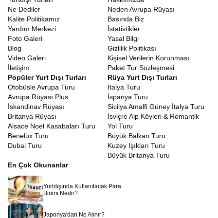
kılmak amacıyla titizlikle hazırlanmıştır.
Ne Dediler
Neden Avrupa Rüyası
İspanya Turu Fırsatları
Kalite Politikamız
Basında Biz
Yurt dışı seyahatlerinin en düşündürücü kısmı şüphesiz vize
Yardım Merkezi
İstatistikler
süreçleridir. Ancak bir tur programına dahil olmak, bu süreci
Foto Galeri
Yasal Bilgi
bireysel başvurulara göre daha öngörülebilir kılar.
İspanya Vize
Blog
Gizlilik Politikası
Başvurusu
tur programı
ile yapıldığında, konsolosluklar seyahat
Video Galeri
Kişisel Verilerin Korunması
amacınızın, konaklamanızın ve ulaşımınızın garanti altında
İletişim
Paket Tur Sözleşmesi
olduğunu görür. Avrupa Rüyası olarak, vize başvuru sürecinizde
Popüler Yurt Dışı Turları
Rüya Yurt Dışı Turları
size rehberlik ediyoruz. Gerekli evrakların düzenlenmesi, randevu
Otobüsle Avrupa Turu
İtalya Turu
süreçleri ve dosya hazırlığı konularında tecrübeli ekibimizle
Avrupa Rüyası Plus
İspanya Turu
yanınızdayız. Tur katılımcısı olmanız, seyahat planınızın net ve
İskandinav Rüyası
Sicilya Amalfi Güney İtalya Turu
belgeli olmasını sağladığı için vize başvurunuzun değerlendirilme
Britanya Rüyası
İsviçre Alp Köyleri & Romantik
aşamasında olumlu bir referans teşkil eder.
Alsace Noel Kasabaları Turu
Yol Turu
Vize maliyetleri, seyahat bütçesinin önemli bir kalemidir ve
Benelüx Turu
Büyük Balkan Turu
bu ücretler konsolosluklar tarafından belirlenir.
Dubai Turu
Kuzey Işıkları Turu
İspanya turistik vize ücret
tutarları, yetişkinler ve çocuklar
Büyük Britanya Turu
için farklılık gösterebilir ve zaman zaman güncellenebilir.
En Çok Okunanlar
Bu ücret, vize harcı ve aracı kurum hizmet bedelini kapsar.
Avrupa Rüyası olarak, tur ücretinin dışında kalan bu
kalemi, başvuru aşamasında size net bir şekilde
Yurtdışında Kullanılacak Para
bildiriyoruz.
Birimi Nedir?
Vize ücretinin ödenmesi, seyahat sigortasının yapılması
gibi bürokratik detaylarda kaybolmanıza izin vermeden,
Japonya'dan Ne Alınır?