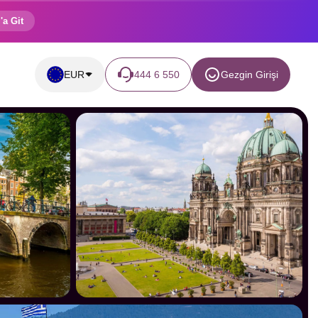
'a Git
EUR
444 6 550
Gezgin Girişi