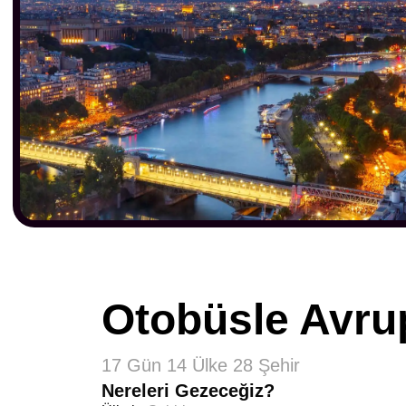
Otobüsle Avru
17 Gün 14 Ülke 28 Şehir
Nereleri Gezeceğiz?