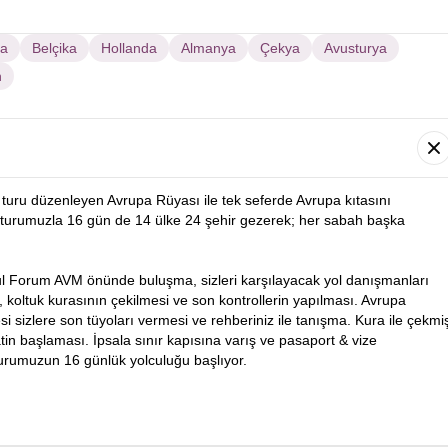
sa
Belçika
Hollanda
Almanya
Çekya
Avusturya
n
turu düzenleyen Avrupa Rüyası ile tek seferde Avrupa kıtasını
turumuzla 16 gün de 14 ülke 24 şehir gezerek; her sabah başka
ul Forum AVM önünde buluşma, sizleri karşılayacak yol danışmanları
i, koltuk kurasının çekilmesi ve son kontrollerin yapılması. Avrupa
 sizlere son tüyoları vermesi ve rehberiniz ile tanışma. Kura ile çekmi
in başlaması. İpsala sınır kapısına varış ve pasaport & vize
turumuzun 16 günlük yolculuğu başlıyor.