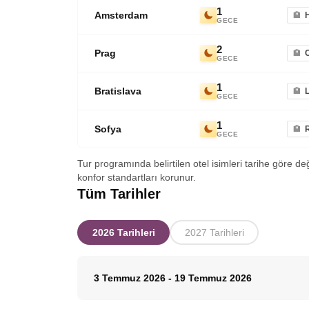
1
Amsterdam
GECE
2
Prag
GECE
1
Bratislava
L
GECE
1
Sofya
GECE
Tur programında belirtilen otel isimleri tarihe göre de
konfor standartları korunur.
Tüm Tarihler
2026 Tarihleri
2027 Tarihleri
3 Temmuz 2026
-
19 Temmuz 2026