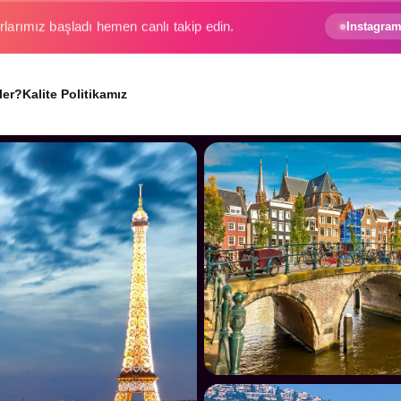
e gezginin hayali gerçek oluyor.
Instagram
ler?
Kalite Politikamız