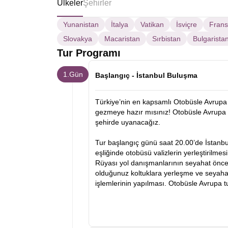
Ülkeler
Şehirler
Yunanistan
İtalya
Vatikan
İsviçre
Fran
Slovakya
Macaristan
Sırbistan
Bulgarista
Tur Programı
1.Gün
Başlangıç - İstanbul Buluşma
Türkiye’nin en kapsamlı Otobüsle Avrupa 
gezmeye hazır mısınız! Otobüsle Avrupa 
şehirde uyanacağız.
Tur başlangıç günü saat 20.00’de İstanb
eşliğinde otobüsü valizlerin yerleştirilmes
Rüyası yol danışmanlarının seyahat öncesi
olduğunuz koltuklara yerleşme ve seyahat
işlemlerinin yapılması. Otobüsle Avrupa 