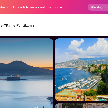
e gezginin hayali gerçek oluyor.
Instagram
ler?
Kalite Politikamız