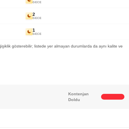
GECE
2
GECE
1
GECE
ğişiklik gösterebilir; listede yer almayan durumlarda da aynı kalite ve
Kontenjan
Doldu