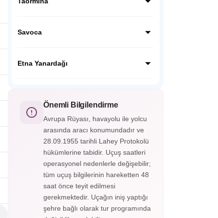
tarihi bir sahil kasabasıdır. Orta Çağ
Taormina
mimarisi, dar taş sokakları, altın kumlu plajı
ve katedraliyle Akdeniz ruhunu yansıtır.
Taormina, Sicilya’nın doğu kıyısında yer
alan büyüleyici bir sahil kasabasıdır. Antik
Savoca
Yunan Tiyatrosu, Etna manzarası, dar
sokakları ve deniz manzaralı teraslarıyla
Savoca, Sicilya’nın Messina bölgesinde yer
Akdeniz’in en romantik duraklarındandır.
alan tarihi bir tepe köyüdür. “The Godfather”
Etna Yanardağı
filminin çekim yeri olarak tanınır. Taş
sokakları, kiliseleri ve panoramik deniz
Etna Yanardağı, Sicilya Adası’nda yer alan
manzaralarıyla büyüler.
Avrupa’nın en yüksek ve en aktif
yanardağıdır. UNESCO Dünya Mirası
Önemli Bilgilendirme
listesindedir. Krater yürüyüşleri ve lav
Avrupa Rüyası, havayolu ile yolcu
manzaralarıyla etkileyici bir doğa deneyimi
arasında aracı konumundadır ve
sunar.
28.09.1955 tarihli Lahey Protokolü
hükümlerine tabidir. Uçuş saatleri
operasyonel nedenlerle değişebilir;
tüm uçuş bilgilerinin hareketten 48
saat önce teyit edilmesi
gerekmektedir. Uçağın iniş yaptığı
şehre bağlı olarak tur programında