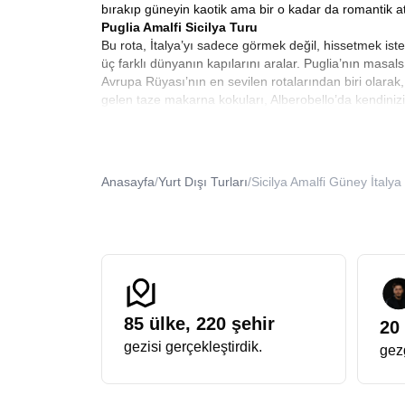
bırakıp güneyin kaotik ama bir o kadar da romantik a
Puglia Amalfi Sicilya Turu
Bu rota, İtalya’yı sadece görmek değil, hissetmek iste
üç farklı dünyanın kapılarını aralar. Puglia’nın masalsı t
Avrupa Rüyası’nın en sevilen rotalarından biri olarak
gelen taze makarna kokuları, Alberobello’da kendinizi 
mümkündür.
Güney İtalya Turu
Güney İtalya, Avrupa’nın başka hiçbir yerine benze
keşfedeceğiniz coğrafya, size La Dolce Vitanın gerçek
Anasayfa
/
Yurt Dışı Turları
/
Sicilya Amalfi Güney İtalya
kültürünün olmazsa olmazıdır. Biz bu turda sizi sadec
asılı sokaklarında yürürken şehrin o kendine has enerj
Bu eşsiz serüvenin en çarpıcı duraklarından biri, şüp
dönemlerinde sunulur. Bu programda, UNESCO Dünya Mir
Trulli evleri, gri ve beyazın muhteşem uyumunu sergile
Polignano a Mare gibi, denizin üzerine kurulmuş, balko
oluşturduğu kontrast, zihninizden asla silinmeyecek bir
Sicilya Puglia Turu
85
ülke,
220
şehir
20
İtalya’nın ana karasından ayrılıp mitolojilerin, efsane
gezisi gerçekleştirdik.
gezg
hem kırsal İtalya’nın sakinliğini hem de ada yaşamının
Palermo olur. Burası, Yunan tapınaklarından Norman s
çekildiği Savoca köyünde, filmin o meşhur sahnelerinin