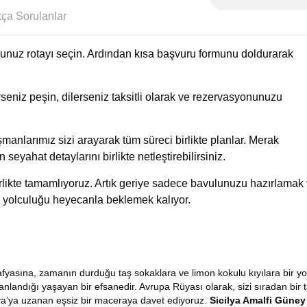
Sıkça Sorulanlar
uğunuz rotayı seçin. Ardından kısa başvuru formunu doldurarak
eniz peşin, dilerseniz taksitli olarak ve rezervasyonunuzu
manlarımız sizi arayarak tüm süreci birlikte planlar. Merak
n seyahat detaylarını birlikte netleştirebilirsiniz.
birlikte tamamlıyoruz. Artık geriye sadece bavulunuzu hazırlamak
 yolculuğu heyecanla beklemek kalıyor.
fyasına, zamanın durduğu taş sokaklara ve limon kokulu kıyılara bir yol
anlandığı yaşayan bir efsanedir. Avrupa Rüyası olarak, sizi sıradan bir ta
ya’ya uzanan eşsiz bir maceraya davet ediyoruz.
Sicilya Amalfi Güney