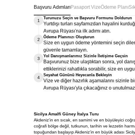
Başvuru Adımları
Pasaport Vize
Ödeme Planı
Turunuzu Seçin ve Başvuru Formunu Doldurun
1
Yurtdışı turları sayfamızdan hayalini kurd
Avrupa Rüyası'na ilk adımı atın.
Ödeme Planınızı Oluşturun
2
Size en uygun ödeme yöntemini seçin dilers
güvenle tamamlayın.
Yol Danışmanlarımız Sizinle İletişime Geçsin
3
Başvurunuz bize ulaştıktan sonra, yol danış
ettiklerinizi rahatlıkla sorabilir, size en uygu
Seyahat Gününü Heyecanla Bekleyin
4
Vize ve diğer hazırlık aşamalarını sizinle 
Avrupa Rüyası'yla çıkacağınız o unutulmaz
Sicilya Amalfi Güney İtalya Turu
Akdeniz’in en sıcak, en samimi ve en büyüleyici coğra
coğrafi bölge değil, tutkunun, tarihin ve lezzetin harm
topuğundan başlayıp Akdeniz’in en büyük adası Sicil