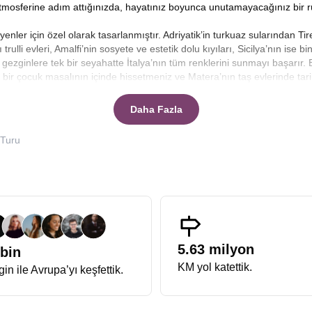
tmosferine adım attığınızda, hayatınız boyunca unutamayacağınız bir r
yenler için özel olarak tasarlanmıştır. Adriyatik’in turkuaz sularından Ti
rulli evleri, Amalfi’nin sosyete ve estetik dolu kıyıları, Sicilya’nın ise bin
, gezginlere tek bir seyahatte İtalya’nın tüm renklerini sunmayı başarır
bir çocuk masalının içinde hissetmeniz ve Matera’nın taş evlerinde tarih
Daha Fazla
mez. Burada zaman daha yavaş akar, kahkahalar daha gürültülüdür ve g
 anlamını öğretecek. Sabahın ilk ışıklarıyla uyanıp yerel bir kafede es
 Turu
e turistik noktalara değil, yerel halkın ruhunu hissedebileceğiniz meyd
isini hissedecek, insanların sıcakkanlılığı karşısında kendinizi evinizde
hesiz Çizme'nin Topuğu olarak bilinen Puglia bölgesidir.
Güney İtalya T
ası Listesi'nde yer alan Alberobello’yu ziyaret ediyoruz. Harç kullanıl
r. Sanki bir film setindeymişsiniz hissi uyandıran bu kasaba, fotoğraf tut
nlarından Adriyatik’in sonsuz maviliğini izleyebileceğiniz sahil kasaba
 tablo gibidir.
5.63 milyon
 bin
lerin ve tarihin beşiği Sicilya’ya geçtiğimizde, turun atmosferi bambaşka 
KM yol katettik.
in ile Avrupa’yı keşfettik.
 kendine has, biraz asi ama büyüleyici karakterini birleştirir.
Sicilya tu
araylarına, Barok kiliselerden Arap mimarisine kadar pek çok medeniyeti
 geçtiği Bar Vitelli’de oturup bir şeyler içmek, sinema tarihine kısa bir