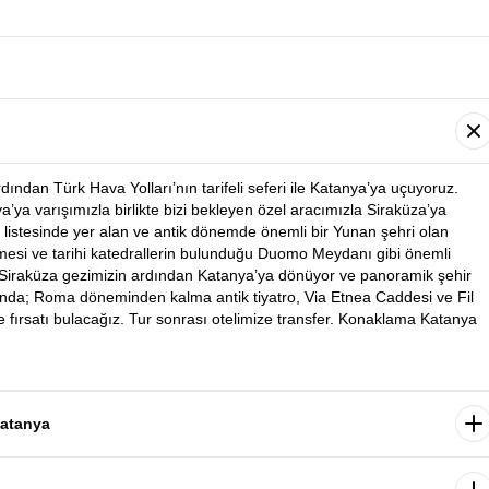
ndan Türk Hava Yolları’nın tarifeli seferi ile Katanya’ya uçuyoruz.
a’ya varışımızla birlikte bizi bekleyen özel aracımızla Siraküza’ya
istesinde yer alan ve antik dönemde önemli bir Yunan şehri olan
mesi ve tarihi katedrallerin bulunduğu Duomo Meydanı gibi önemli
. Siraküza gezimizin ardından Katanya’ya dönüyor ve panoramik şehir
sında; Roma döneminden kalma antik tiyatro, Via Etnea Caddesi ve Fil
e fırsatı bulacağız. Tur sonrası otelimize transfer. Konaklama Katanya
nardağı - Savoca -Taormina - Katanya
an unutulmaz bir gün için hareket ediyoruz. İlk durağımız Avrupa'nın en