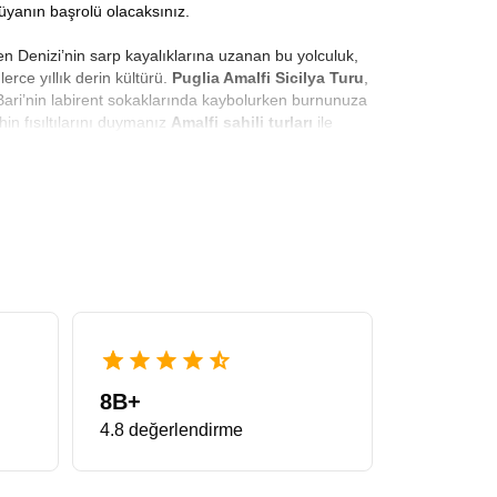
üyanın başrolü olacaksınız.
ren Denizi’nin sarp kayalıklarına uzanan bu yolculuk,
lerce yıllık derin kültürü.
Puglia Amalfi Sicilya Turu
,
. Bari’nin labirent sokaklarında kaybolurken burnunuza
in fısıltılarını duymanız
Amalfi sahili turları
ile
üneş daha cömerttir.
Güney İtalya Turu
ile
presso ve sfogliatella ile güne başlamak, güney
anlara da götürüyoruz. Napoli’nin daracık, çamaşır
 gibi hissedeceksiniz.
uru fiyatları
indirimli bir şekilde yılın belirli
madan, üst üste yığılan taşlarla yapılan konik çatılı
kunları için bir cennettir. Ardından rotamızı Bari ve
larına çeviriyoruz. Beyaz badanalı evlerin mavi denizle
8B+
bir boyuta taşınır.
Sicilya Puglia Turu
kombinasyonu
4.8 değerlendirme
ru gezilecek yerler
ilk durağı genellikle Katanya veya
n izlerini taşır. Baba, The Godfather filminin
 yolculuk yapmanızı sağlar. Sicilya, sadece bir ada