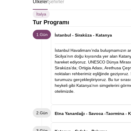
Ülkeler
Şehirler
İtalya
Tur Programı
1.Gün
İstanbul - Siraküza - Katanya
İstanbul Havalimanı’nda buluşmamızın ardı
Sicilya’nın doğu kıyısında yer alan Katany
hareket ediyoruz. UNESCO Dünya Mirası l
Siraküza’da; Ortigia Adası, Arethusa Çeş
noktaları rehberimiz eşliğinde geziyoruz
turumuzu gerçekleştiriyoruz. Bu tur sıra
heykeli gibi Katanya'nın simgelerini görm
otelimizde.
2.Gün
Etna Ya
Otelimizde alacağımız kahvaltının ardınd
3.Gün