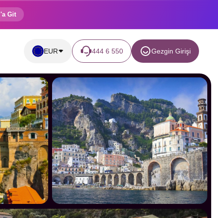
'a Git
EUR
444 6 550
Gezgin Girişi