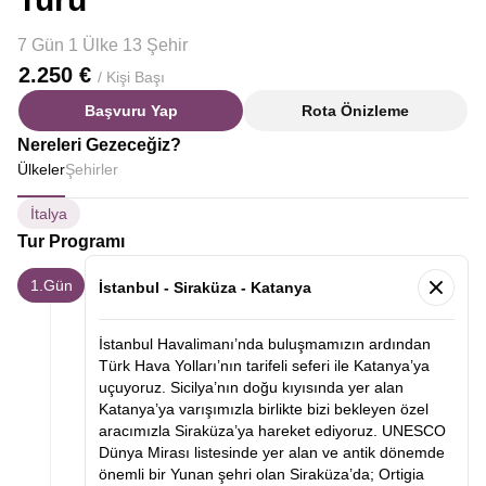
7 Gün 1 Ülke 13 Şehir
2.250 €
/ Kişi Başı
Başvuru Yap
Rota Önizleme
Nereleri Gezeceğiz?
Ülkeler
Şehirler
İtalya
Tur Programı
1.Gün
İstanbul - Siraküza - Katanya
İstanbul Havalimanı’nda buluşmamızın ardından
Türk Hava Yolları’nın tarifeli seferi ile Katanya’ya
uçuyoruz. Sicilya’nın doğu kıyısında yer alan
Katanya’ya varışımızla birlikte bizi bekleyen özel
aracımızla Siraküza’ya hareket ediyoruz. UNESCO
Dünya Mirası listesinde yer alan ve antik dönemde
önemli bir Yunan şehri olan Siraküza’da; Ortigia