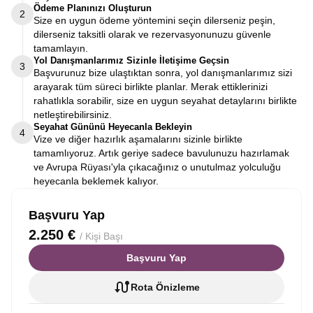
Ödeme Planınızı Oluşturun
2
Size en uygun ödeme yöntemini seçin dilerseniz peşin,
dilerseniz taksitli olarak ve rezervasyonunuzu güvenle
tamamlayın.
Yol Danışmanlarımız Sizinle İletişime Geçsin
3
Başvurunuz bize ulaştıktan sonra, yol danışmanlarımız sizi
arayarak tüm süreci birlikte planlar. Merak ettiklerinizi
rahatlıkla sorabilir, size en uygun seyahat detaylarını birlikte
netleştirebilirsiniz.
Seyahat Gününü Heyecanla Bekleyin
4
Vize ve diğer hazırlık aşamalarını sizinle birlikte
tamamlıyoruz. Artık geriye sadece bavulunuzu hazırlamak
ve Avrupa Rüyası'yla çıkacağınız o unutulmaz yolculuğu
heyecanla beklemek kalıyor.
Başvuru Yap
2.250 €
/ Kişi Başı
Başvuru Yap
Rota Önizleme