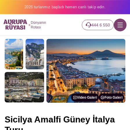
2026 turlarımız başladı hemen canlı takip edin.
Dünyanın
444 6 550
Rotası
Video Galeri
Foto Galeri
Sicilya Amalfi Güney İtalya
Turu