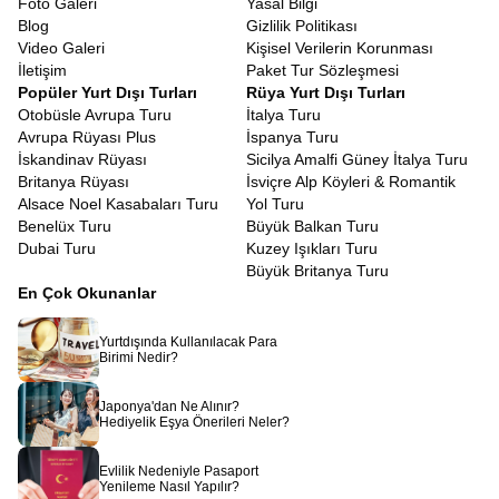
Foto Galeri
Yasal Bilgi
Tatil bütçenizi planlarken, aldığınız hizmetin içeriğine dikkat
Blog
Gizlilik Politikası
etmeniz gerekir. Avrupa Rüyası olarak amacımız, lüksten ödün
Video Galeri
Kişisel Verilerin Korunması
vermeden ulaşılabilir fiyatlarla hayallerinizi gerçekleştirmektir.
İletişim
Paket Tur Sözleşmesi
Erken rezervasyon dönemlerini takip ederek, hayalinizdeki tatili
Popüler Yurt Dışı Turları
Rüya Yurt Dışı Turları
çok daha ekonomik hale getirebilirsiniz.
Uygun Fiyatlı Güney
Otobüsle Avrupa Turu
İtalya Turu
İtalya Turu
arayışında olan gezginler için ekstra turların çoğunun
Avrupa Rüyası Plus
İspanya Turu
paket fiyata dahil edilmesi büyük bir avantajdır. Diğer turlarda
İskandinav Rüyası
Sicilya Amalfi Güney İtalya Turu
ekstra adı altında satılan ve gezi maliyetini ikiye katlayan pek çok
Britanya Rüyası
İsviçre Alp Köyleri & Romantik
şehir turu ve ören yeri ziyareti, bizim programlarımızda standart
Alsace Noel Kasabaları Turu
Yol Turu
olarak sunulur. Böylece tura çıktığınızda cüzdanınızı düşünmek
Benelüx Turu
Büyük Balkan Turu
zorunda kalmaz, sadece anın tadını çıkarırsınız.
Dubai Turu
Kuzey Işıkları Turu
7 Gün İtalya Güney Turu
Büyük Britanya Turu
Modern hayatın yoğun temposunda, uzun tatiller için zaman
En Çok Okunanlar
bulmak her zaman mümkün olmayabilir. Bu nedenle, zamanı en
verimli şekilde kullanan, yorucu olmayan ama dolu dolu bir
Yurtdışında Kullanılacak Para
program hazırladık.
7 Gün İtalya Güney Turu
veya 8 günlük
Birimi Nedir?
versiyonlarımız, bir haftalık bir süre içinde size bir ayda
yaşayabileceğiniz deneyimi sığdırır. Programın akışı, şehirlerarası
Japonya'dan Ne Alınır?
geçişlerin yoruculuğunu en aza indirecek şekilde, optimize edilmiş
Hediyelik Eşya Önerileri Neler?
rotalarla planlanmıştır. Bir sabah Bari’de uyanıp ertesi gün
Napoli’de pizzanızı yiyebilir, turun sonunda ise Sicilya’da gün
Evlilik Nedeniyle Pasaport
batımını izleyebilirsiniz. Her gün yeni bir şehir, yeni bir kültür ve
Yenileme Nasıl Yapılır?