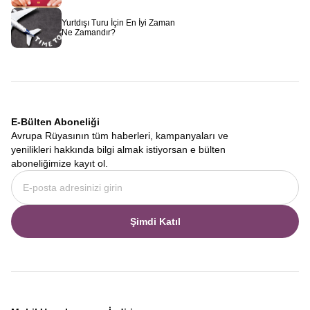
yeni bir macera sizi bekler.
İtalya Tur Paketleri
Yurtdışı Turu İçin En İyi Zaman
Hayallerinizi ertelemenize gerek yok. Ekonomik koşullar ne olursa
Ne Zamandır?
olsun, seyahat etmenin ruhu besleyen en önemli ihtiyaçlardan biri
olduğuna inanıyoruz. Bu nedenle ödeme kolaylıkları sunarak
bütçenizi sarsmadan dünyayı gezmenizi sağlıyoruz.
Ekonomik
İtalya Tur Paketleri
seçeneklerimizle, ön ödeme ile yerinizi
ayırtıp kalan tutarı tura yakın bir tarihte tamamlama gibi esnek
ödeme modellerimiz de mevcuttur. Avrupa Rüyası web sitesi
E-Bülten Aboneliği
üzerinden veya ofisimizle iletişime geçerek size en uygun ödeme
Avrupa Rüyasının tüm haberleri, kampanyaları ve
planını oluşturabilirsiniz.
yenilikleri hakkında bilgi almak istiyorsan e bülten
Her Şey Dahil Güney İtalya Turu
aboneliğimize kayıt ol.
Turizmde her şey dahil kavramı genellikle otel konsepti olarak
bilinse de kültür turlarında bu kavram sorunsuz ve sürprizsiz bir
deneyim anlamına gelir. Bizim sunduğumuz
Her Şey Dahil
Güney İtalya Turu
mantığı, seyahatinizin ana kalemlerinin tek bir
Şimdi Katıl
fiyata dahil edilmesidir. Otellerdeki kahvaltılar güne zinde
başlamanızı sağlarken, profesyonel kokartlı rehberlerimiz size
sadece gidilen yerlerin tarihini değil, nerede en iyi dondurmayı
yiyeceğinizi, hangi hediyeliğin alınacağını ve yerel halkın
geleneklerini de anlatır. Bu kapsamlı hizmet anlayışı, yabancı bir
ülkede karşılaşabileceğiniz tüm lojistik sorunları ortadan kaldırır.