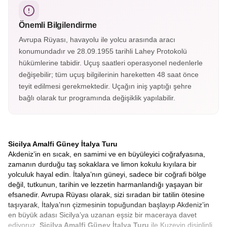
listesindedir. Krater yürüyüşleri ve lav manzaralarıyla
etkileyici bir doğa deneyimi sunar.
Önemli Bilgilendirme
Avrupa Rüyası, havayolu ile yolcu arasında aracı
konumundadır ve 28.09.1955 tarihli Lahey Protokolü
hükümlerine tabidir. Uçuş saatleri operasyonel nedenlerle
değişebilir; tüm uçuş bilgilerinin hareketten 48 saat önce
teyit edilmesi gerekmektedir. Uçağın iniş yaptığı şehre
bağlı olarak tur programında değişiklik yapılabilir.
Sicilya Amalfi Güney İtalya Turu
Akdeniz’in en sıcak, en samimi ve en büyüleyici coğrafyasına,
zamanın durduğu taş sokaklara ve limon kokulu kıyılara bir
yolculuk hayal edin. İtalya’nın güneyi, sadece bir coğrafi bölge
değil, tutkunun, tarihin ve lezzetin harmanlandığı yaşayan bir
efsanedir. Avrupa Rüyası olarak, sizi sıradan bir tatilin ötesine
taşıyarak, İtalya’nın çizmesinin topuğundan başlayıp Akdeniz’in
en büyük adası Sicilya’ya uzanan eşsiz bir maceraya davet
ediyoruz.
Sicilya Amalfi Güney İtalya Turu
ile Kuzeyin disiplinli