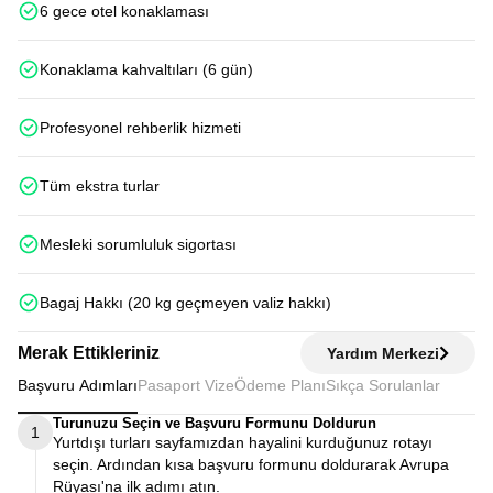
6 gece otel konaklaması
Konaklama kahvaltıları (6 gün)
Profesyonel rehberlik hizmeti
Tüm ekstra turlar
Mesleki sorumluluk sigortası
Bagaj Hakkı (20 kg geçmeyen valiz hakkı)
Merak Ettikleriniz
Yardım Merkezi
Başvuru Adımları
Pasaport Vize
Ödeme Planı
Sıkça Sorulanlar
Turunuzu Seçin ve Başvuru Formunu Doldurun
1
Yurtdışı turları sayfamızdan hayalini kurduğunuz rotayı
seçin. Ardından kısa başvuru formunu doldurarak Avrupa
Rüyası'na ilk adımı atın.