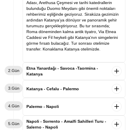
Adası, Arethusa Çeşmesi ve tarihi katedrallerin
bulunduğu Duomo Meydanı gibi önemli noktaları
rehberimiz eşliğinde geziyoruz. Siraküza gezimizin
ardından Katanya’ya dönüyor ve panoramik şehir
turumuzu gerçekleştiriyoruz. Bu tur sırasında;
Roma döneminden kalma antik tiyatro, Via Etnea
Caddesi ve Fil heykeli gibi Katanya'nın simgelerini
görme fırsatı bulacağız. Tur sonrası otelimize
transfer. Konaklama Katanya otelimizde.
Etna Yanardağı - Savoca -Taormina -
2.Gün
Katanya
Otelimizde alacağımız kahvaltının ardından
3.Gün
unutulmaz bir gün için hareket ediyoruz. İlk
Katanya - Cefalu - Palermo
durağımız Avrupa'nın en aktif yanardağı olan
Etna’ya hareket ediyoruz. Etna’da, lav vadilerini
Sabah otelimizde alacağımız kahvaltının ardından
4.Gün
gözlemleyebileceğimiz bir gezinti ve fotoğraf molası
valizlerimizle birlikte Palermo’ya doğru yola
Palermo - Napoli
veriyoruz. Ardından Godfather (Baba) filminin ikonik
çıkıyoruz. Yol üzerinde Sicilya’nın en güzel kıyı
sahnelerine ev sahipliği yapan Savoca kasabası.
kasabalarından biri olan Cefalù’de mola veriyoruz.
Sabah kahvaltının ardından aracımızla
Napoli - Sorrento - Amalfi Sahilleri Turu -
Burada Bar Vitelli ve Santa Lucia Kilisesi’ni ziyaret
5.Gün
Tarihi sokakları, deniz kenarındaki manzarası ve
havalimanına transfer oluyoruz. Volotea Hava
Salerno - Napoli
ettikten sonra ünlü Taormina kasabasına geçiyoruz.
büyüleyici Norman Katedrali ile ünlü Cefalù’de
Yolları’nın tarifeli seferi ile Napoli’ye uçuyoruz.