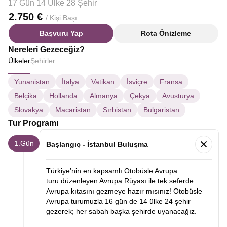
17 Gün 14 Ülke 28 Şehir
2.750 €
/ Kişi Başı
Başvuru Yap
Rota Önizleme
Nereleri Gezeceğiz?
Ülkeler
Şehirler
Yunanistan
İtalya
Vatikan
İsviçre
Fransa
Belçika
Hollanda
Almanya
Çekya
Avusturya
Slovakya
Macaristan
Sırbistan
Bulgaristan
Tur Programı
1.Gün
Başlangıç - İstanbul Buluşma
Türkiye’nin en kapsamlı Otobüsle Avrupa
turu düzenleyen Avrupa Rüyası ile tek seferde
Avrupa kıtasını gezmeye hazır mısınız! Otobüsle
Avrupa turumuzla 16 gün de 14 ülke 24 şehir
gezerek; her sabah başka şehirde uyanacağız.