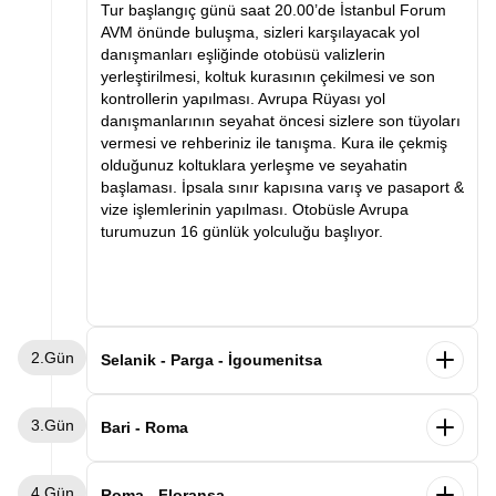
Tur başlangıç günü saat 20.00’de İstanbul Forum
AVM önünde buluşma, sizleri karşılayacak yol
danışmanları eşliğinde otobüsü valizlerin
yerleştirilmesi, koltuk kurasının çekilmesi ve son
kontrollerin yapılması. Avrupa Rüyası yol
danışmanlarının seyahat öncesi sizlere son tüyoları
vermesi ve rehberiniz ile tanışma. Kura ile çekmiş
olduğunuz koltuklara yerleşme ve seyahatin
başlaması. İpsala sınır kapısına varış ve pasaport &
vize işlemlerinin yapılması. Otobüsle Avrupa
turumuzun 16 günlük yolculuğu başlıyor.
2.Gün
Selanik - Parga - İgoumenitsa
Sabah saatlerinde Selanik’e varış ve kahvaltı.
3.Gün
Ardından Selanik şehir turu. Selanik’te görülecek
Bari - Roma
yerler arasında Atatürk’ün evi, Kordon, Beyaz Kule
ve Osmanlı ve Bizans eserleri. Panoramik şehir turu
Sabah gemimizden Bari limanında indikten sonra
4.Gün
ve serbest zamanın ardından Parga şehrine varış.
Roma’ya hareket ediyoruz. Varışın ardından
Roma - Floransa