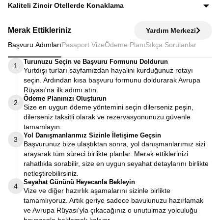
Ekstra tur ücreti alınmaz; programda yer alan tüm geziler
Kaliteli Zincir Otellerde Konaklama
fiyata dahildir.
Diğer turlarda şehirden 20–30 km uzaktaki otellerde
Merak Ettikleriniz
Yardım Merkezi
kalınırken, Avrupa Rüyası’nda merkeze yakın kaliteli zincir
Başvuru Adımları
Pasaport Vize
Ödeme Planı
Sıkça Sorulanlar
otellerde konaklayarak zamanınızı verimli kullanırsınız.
Turunuzu Seçin ve Başvuru Formunu Doldurun
1
Yurtdışı turları sayfamızdan hayalini kurduğunuz rotayı
seçin. Ardından kısa başvuru formunu doldurarak Avrupa
Rüyası'na ilk adımı atın.
Ödeme Planınızı Oluşturun
2
Size en uygun ödeme yöntemini seçin dilerseniz peşin,
dilerseniz taksitli olarak ve rezervasyonunuzu güvenle
tamamlayın.
Yol Danışmanlarımız Sizinle İletişime Geçsin
3
Başvurunuz bize ulaştıktan sonra, yol danışmanlarımız sizi
arayarak tüm süreci birlikte planlar. Merak ettiklerinizi
rahatlıkla sorabilir, size en uygun seyahat detaylarını birlikte
netleştirebilirsiniz.
Seyahat Gününü Heyecanla Bekleyin
4
Vize ve diğer hazırlık aşamalarını sizinle birlikte
tamamlıyoruz. Artık geriye sadece bavulunuzu hazırlamak
ve Avrupa Rüyası'yla çıkacağınız o unutulmaz yolculuğu