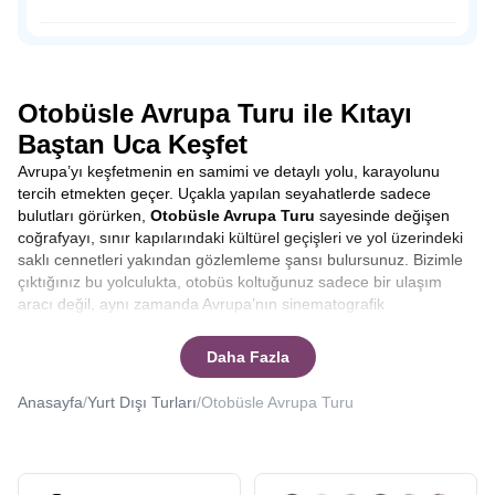
dışında sahil şeridine konumlandırılmış tahta ayakkabı
dükkanları, hediyelik eşya satan dükkanlar, leziz balıklar
Osmanlı Padişahı Sultan Süleyman’ın saltanatı döneminde
yiyebileceğiniz restoranlar ve peynir fabrikalarıyla
1523-1536 yılları arasında sadrazamlık yapmış önemli
Volendam’da zamanın nasıl geçtiğini anlamayacaksınız.
siyaset insanı Pargalı İbrahim Paşa ile tanıdığımız Parga,
doğal güzelliğine rağmen, henüz çılgın turist kalabalığına
Otobüsle Avrupa Turu ile Kıtayı
uğramamış bakir bir yerleşim yeri.
Baştan Uca Keşfet
Avrupa’yı keşfetmenin en samimi ve detaylı yolu, karayolunu
tercih etmekten geçer. Uçakla yapılan seyahatlerde sadece
bulutları görürken,
Otobüsle Avrupa Turu
sayesinde değişen
coğrafyayı, sınır kapılarındaki kültürel geçişleri ve yol üzerindeki
saklı cennetleri yakından gözlemleme şansı bulursunuz. Bizimle
çıktığınız bu yolculukta, otobüs koltuğunuz sadece bir ulaşım
aracı değil, aynı zamanda Avrupa’nın sinematografik
manzaralarını izleyebileceğiniz bir ön sıradır. Yolculuk boyunca
şehirler arası geçişlerde rehberlerimizin anlatımlarıyla
Daha Fazla
bilgilenirken, molalarda yerel lezzetleri tatma fırsatı yakalarsınız.
Bu tur, sadece varış noktasına odaklanmak yerine, yolculuğun
Anasayfa
/
Yurt Dışı Turları
/
Otobüsle Avrupa Turu
kendisinden keyif alanlar için tasarlanmıştır.
Otobüsle Avrupa
Turu kaç gün sürer
ya da
Otobüsle Avrupa Turu kaç ülke
gezilir
gibi sorularınıza yanıt vereceğiz.
Seyahat etmek, sadece yeni yerler görmek değil, aynı zamanda