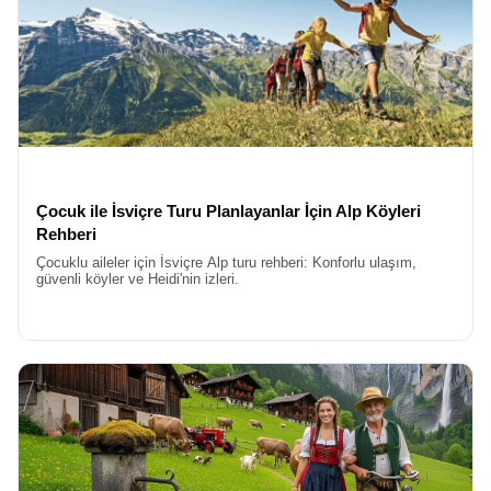
isteyenler için İsviçre ideal bir tercihtir. Ayrıca, İsviçre’nin coğrafi
konumu, Alplerin görkemiyle birleştiğinde ortaya çıkan
manzaralar, başka hiçbir Avrupa ülkesinde bulamayacağınız bir
görsel şölen sunar. Tren yolculuklarından göl kenarı yürüyüşlerine
kadar her detay, estetik bir zevkle planlanmıştır.
Yeni yıla girerken dilek tutmak, havai fişek gösterilerini izlemek ve
sevdiklerinizle kadeh kaldırmak evrensel bir gelenektir. Ancak bu
anı Zürih Gölü’nün kıyısında veya Luzern’in tarihi köprüsüne
bakarak yaşamak,
İsviçre Yeni Yıl Turu
farkını ortaya koyar.
İsviçre’de yılbaşı gecesi, gökyüzünü aydınlatan havai fişeklerin
Çocuk ile İsviçre Turu Planlayanlar İçin Alp Köyleri
göl sularına yansımasıyla büyülü bir hal alır. Şehir
Rehberi
merkezlerindeki kutlamalar, hem yerel halkın hem de turistlerin
Çocuklu aileler için İsviçre Alp turu rehberi: Konforlu ulaşım,
katılımıyla büyük bir festivale dönüşür. Bu turda, yeni yılın ilk
güvenli köyler ve Heidi'nin izleri.
dakikalarını dünyanın en güzel manzaralarından birine karşı
karşılama şansına sahip olacaksınız. İsviçre’nin ünlü çikolataları
ve peynir fondüleri, bu kutlamayı gastronomik bir şölene
dönüştürecektir.
En Uygun Fiyatlı İsviçre Yılbaşı Turu
Yoğun iş temposundan uzaklaşıp kendinize zaman ayırmak
istiyorsanız,
İsviçre Yılbaşı Tatili
tam size göre bir kaçış planıdır.
Bu tatil, sadece gezmekten ibaret değil, aynı zamanda ruhunuzu
dinlendirmek ve yenilenmek için de bir fırsattır. İsviçre’nin tertemiz