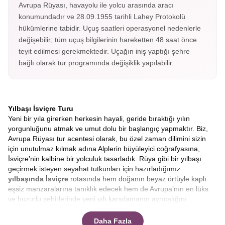
Avrupa Rüyası, havayolu ile yolcu arasında aracı
konumundadır ve 28.09.1955 tarihli Lahey Protokolü
hükümlerine tabidir. Uçuş saatleri operasyonel nedenlerle
değişebilir; tüm uçuş bilgilerinin hareketten 48 saat önce
teyit edilmesi gerekmektedir. Uçağın iniş yaptığı şehre
bağlı olarak tur programında değişiklik yapılabilir.
Yılbaşı İsviçre Turu
Yeni bir yıla girerken herkesin hayali, geride bıraktığı yılın
yorgunluğunu atmak ve umut dolu bir başlangıç yapmaktır. Biz,
Avrupa Rüyası tur acentesi olarak, bu özel zaman dilimini sizin
için unutulmaz kılmak adına Alplerin büyüleyici coğrafyasına,
İsviçre’nin kalbine bir yolculuk tasarladık. Rüya gibi bir yılbaşı
geçirmek isteyen seyahat tutkunları için hazırladığımız
yılbaşında İsviçre
rotasında hem doğanın beyaz örtüyle kaplı
eşsiz manzaralarına tanıklık edecek hem de Avrupa’nın en lüks
ve huzurlu şehirlerinde yeni yılı karşılamanın ayrıcalığını
yaşayacaksınız.
Zürih’ten Luzern’e, Bern’den Montrö’ye
uzanan bu masalsı serüvende, sizlere sadece bir tur değil,
Daha Fazla