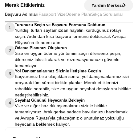
Merak Ettikleriniz
Yardım Merkezi
Başvuru Adımları
Pasaport Vize
Ödeme Planı
Sıkça Sorulanlar
Turunuzu Seçin ve Başvuru Formunu Doldurun
1
Yurtdışı turları sayfamızdan hayalini kurduğunuz rotayı
seçin. Ardından kısa başvuru formunu doldurarak Avrupa
Rüyası'na ilk adımı atın.
Ödeme Planınızı Oluşturun
2
Size en uygun ödeme yöntemini seçin dilerseniz peşin,
dilerseniz taksitli olarak ve rezervasyonunuzu güvenle
tamamlayın.
Yol Danışmanlarımız Sizinle İletişime Geçsin
3
Başvurunuz bize ulaştıktan sonra, yol danışmanlarımız sizi
arayarak tüm süreci birlikte planlar. Merak ettiklerinizi
rahatlıkla sorabilir, size en uygun seyahat detaylarını birlikte
netleştirebilirsiniz.
Seyahat Gününü Heyecanla Bekleyin
4
Vize ve diğer hazırlık aşamalarını sizinle birlikte
tamamlıyoruz. Artık geriye sadece bavulunuzu hazırlamak
ve Avrupa Rüyası'yla çıkacağınız o unutulmaz yolculuğu
heyecanla beklemek kalıyor.