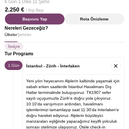
6 Gün 1 Ülke 11 Şehir
2.250 €
/ Kişi Başı
Başvuru Yap
Rota Önizleme
Nereleri Gezeceğiz?
Ülkeler
Şehirler
İsviçre
Tur Programı
1.Gün
İstanbul - Zürih - İnterlaken
Yeni yılın heyecanını Alplerin kalbinde yaşamak için
sabah erken saatlerde İstanbul Havalimanı Dış
Hatlar terminalinde buluşuyoruz. TK1907 sefer
sayılı uçuşumuzla Zürih’e doğru yola çıkıyoruz.
10:10’da varışımızın ardından, havalimanı
işlemlerimizi tamamlayıp saat 11:30’da Interlaken’e
doğru hareket ediyoruz. Alplerin büyüleyici
manzaraları eşliğinde yapacağımız keyifli yolculuk
sonrası otelimize ulaşıyoruz. Otele check-in