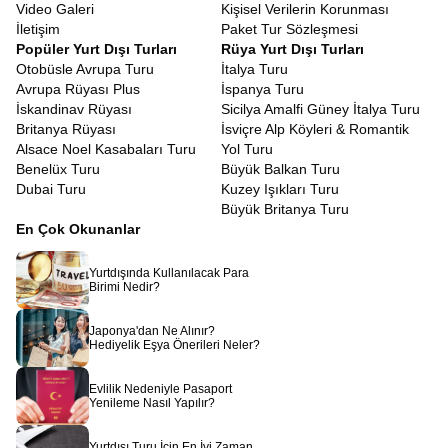
Video Galeri
Kişisel Verilerin Korunması
İletişim
Paket Tur Sözleşmesi
Popüler Yurt Dışı Turları
Rüya Yurt Dışı Turları
Otobüsle Avrupa Turu
İtalya Turu
Avrupa Rüyası Plus
İspanya Turu
İskandinav Rüyası
Sicilya Amalfi Güney İtalya Turu
Britanya Rüyası
İsviçre Alp Köyleri & Romantik
Alsace Noel Kasabaları Turu
Yol Turu
Benelüx Turu
Büyük Balkan Turu
Dubai Turu
Kuzey Işıkları Turu
Büyük Britanya Turu
En Çok Okunanlar
Yurtdışında Kullanılacak Para
Birimi Nedir?
Japonya'dan Ne Alınır?
Hediyelik Eşya Önerileri Neler?
Evlilik Nedeniyle Pasaport
Yenileme Nasıl Yapılır?
Yurtdışı Turu İçin En İyi Zaman