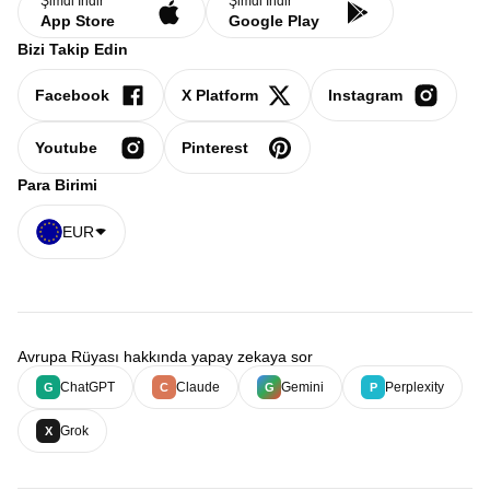
Şimdi İndir
Şimdi İndir
App Store
Google Play
Bizi Takip Edin
Facebook
X Platform
Instagram
Youtube
Pinterest
Para Birimi
EUR
Avrupa Rüyası hakkında yapay zekaya sor
ChatGPT
Claude
Gemini
Perplexity
G
C
G
P
Grok
X