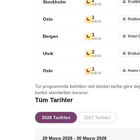
2
Stockholm
Profil
GECE
1
Oslo
Radiss
GECE
1
Bergen
Hotel 
GECE
2
Ulvik
Brakan
GECE
1
Oslo
Home H
GECE
Tur programında belirtilen otel isimleri tarihe göre de
konfor standartları korunur.
Tüm Tarihler
2026 Tarihleri
2027 Tarihleri
20 Mayıs 2026
-
30 Mayıs 2026