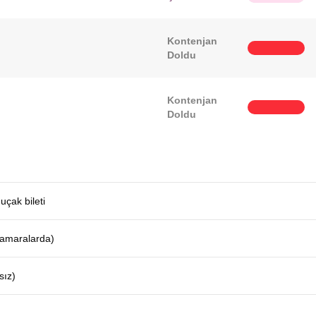
Kontenjan
Doldu
Kontenjan
Doldu
uçak bileti
 kamaralarda)
sız)