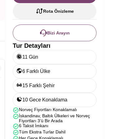
Rota Önizleme
Bizi Arayın
Tur Detayları
11 Gün
6 Farklı Ülke
15 Farklı Şehir
n
10 Gece Konaklama
Norveç Fiyortları Konaklamalı
İskandinav, Baltık Ülkeleri ve Norveç
Fiyortları 3’ü Bir Arada
6 Taksit İmkanı
Tüm Ekstra Turlar Dahil
Her Gece Konaklamalı