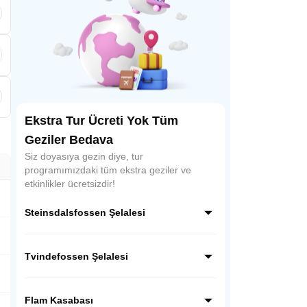
.
Ekstra Tur Ücreti Yok Tüm
Geziler Bedava
Siz doyasıya gezin diye, tur
programımızdaki tüm ekstra geziler ve
etkinlikler ücretsizdir!
Steinsdalsfossen Şelalesi
Norveç’in güzelliği ile ünlü Steinsdalsfossen
Şelalesi, Hardenger fiyortu boyunca eşsiz
Tvindefossen Şelalesi
bir yolculuk sonrası doğa harikası
Steinsdals Şelalesini göreceğiz.
Norveç’in güzelliği ile ünlü Tvindefossen
Şelalesi, ülkenin en önemli doğal turistik
Flam Kasabası