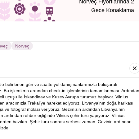
Norveç Fiyortlarında 2
Gece Konaklama
sveç
Norveç
nde belirlenen gün ve saatte yol danışmanlarımızla buluşarak
. Bu işlemlerin ardından check-in işlemlerinin tamamlanması. Ardında
ifeli uçuşu ile İskandinav ve Kuzey Avrupa turumuz başlıyor. Vilnius
en aracımızla Trakai’ye hareket ediyoruz. Litvanya’nın doğa harikası
ğa ve fotoğraf molası veriyoruz. Gezimizin ardından Litvanya’nın
ın ardından rehber eşliğinde Vilnius şehir turu yapıyoruz. Vilnius
lerden bazıları. Şehir turu sonrası serbest zaman. Gezinin ardından
izde.