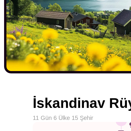
İskandinav Rü
11 Gün 6 Ülke 15 Şehir