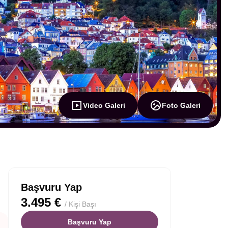
Video Galeri
Foto Galeri
Başvuru Yap
3.495 €
/ Kişi Başı
Başvuru Yap