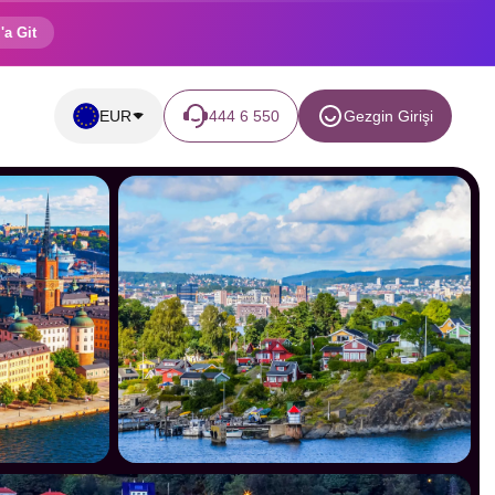
'a Git
EUR
444 6 550
Gezgin Girişi