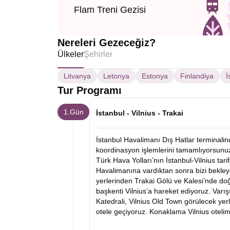
Flam Treni Gezisi
Nereleri Gezeceğiz?
Ülkeler
Şehirler
Litvanya
Letonya
Estonya
Finlandiya
İ
Tur Programı
1.Gün
İstanbul - Vilnius - Trakai
İstanbul Havalimanı Dış Hatlar terminali
koordinasyon işlemlerini tamamlıyorsunuz
Türk Hava Yolları’nın İstanbul-Vilnius tar
Havalimanına vardıktan sonra bizi bekley
yerlerinden Trakai Gölü ve Kalesi’nde do
başkenti Vilnius’a hareket ediyoruz. Varış
Katedrali, Vilnius Old Town görülecek yer
otele geçiyoruz. Konaklama Vilnius otelim