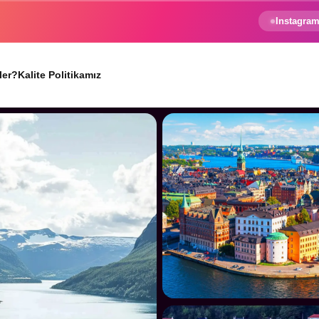
e gezginin hayali gerçek oluyor.
Instagram
ler?
Kalite Politikamız