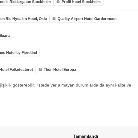
Hotels Riddargatan Stockholm
Profil Hotel Stockholm
on Blu Nydalen Hotel, Oslo
Quality Airport Hotel Gardermoen
Oleana
es Hotel by Fjordtind
otel Folketeateret
Thon Hotel Europa
ğişiklik gösterebilir; listede yer almayan durumlarda da aynı kalite ve
Tamamlandı