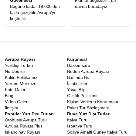
Güvencesi
Planlar değişebilir, biz
Ödediğiniz ücretin karşılığını, konforlu otellerde, leziz yemeklerde
Bugüne kadar 19.000'den
daima buradayız.
ve en önemlisi ömür boyu unutamayacağınız anılarda fazlasıyla
fazla gezginle Avrupa'yı
alacağınızı garanti ediyoruz.
keşfettik.
Uygun Fiyatlı Orta Asya Turu
Kaliteden ödün vermeden ekonomik bir seyahat planlamak
herkesin hakkıdır. Piyasadaki pek çok alternatifin aksine, gizli
maliyetlerden arındırılmış, şeffaf ve
Uygun Fiyatlı Orta Asya
Turu
seçeneklerimizle, bu coğrafyayı herkesin görebilmesini
amaçlıyoruz. Asya’nın mistik havasını solumak için servet
harcamanıza gerek yok. Doğru planlama, güçlü yerel bağlantılar
Avrupa Rüyası
Kurumsal
ve profesyonel operasyon yönetimimiz sayesinde, maliyetleri
Yurtdışı Turları
Hakkımızda
minimize ederek bu avantajı doğrudan misafirlerimize
Ne Dediler
Neden Avrupa Rüyası
yansıtıyoruz. Böylece rüya gibi bir tatil, ulaşılabilir bir gerçek
Kalite Politikamız
Basında Biz
haline geliyor.
Yardım Merkezi
İstatistikler
9 Günlük Orta Asya Turu
Foto Galeri
Yasal Bilgi
Modern yaşamın en büyük sorunu zamansızlıktır. Bu yüzden
Blog
Gizlilik Politikası
programımızı, katılımcılarımızın kısıtlı zamanlarında maksimum
Video Galeri
Kişisel Verilerin Korunması
yeri görebilecekleri şekilde optimize ettik.
Orta Asya Turu 9 Gün
İletişim
Paket Tur Sözleşmesi
süren bu dopdolu programda, tek bir dakikanız bile boşa geçmez.
Popüler Yurt Dışı Turları
Rüya Yurt Dışı Turları
Her günün planı, yorucu olmayan ama bir o kadar da doyurucu
Otobüsle Avrupa Turu
İtalya Turu
bir tempoda hazırlanmıştır. 9 günün sonunda geriye dönüp
Avrupa Rüyası Plus
İspanya Turu
baktığınızda, sanki aylardır oradaymışsınız gibi derin bir bağ
İskandinav Rüyası
Sicilya Amalfi Güney İtalya Turu