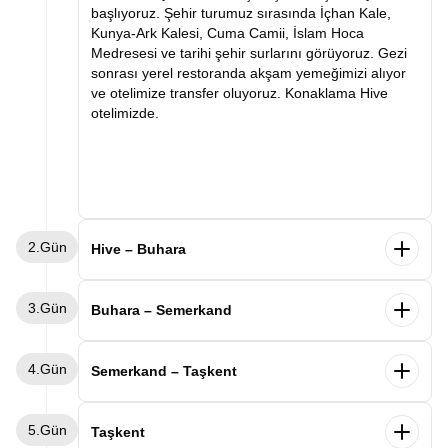
başlıyoruz. Şehir turumuz sırasında İçhan Kale,
Kunya-Ark Kalesi, Cuma Camii, İslam Hoca
Medresesi ve tarihi şehir surlarını görüyoruz. Gezi
sonrası yerel restoranda akşam yemeğimizi alıyor
ve otelimize transfer oluyoruz. Konaklama Hive
otelimizde.
2.Gün
Hive – Buhara
Sabah kahvaltımızın ardından Buhara'ya doğru
3.Gün
hareket ediyoruz. Varışımızla birlikte İpek Yolu'nun
Buhara – Semerkand
en önemli duraklarından biri olan Buhara'yı
keşfetmeye başlıyoruz. Şehir turumuz sırasında Ark
Sabah kahvaltımızın ardından Buhara keşfimize
4.Gün
Kalesi, Kalon Minaresi, Kalon Camii, Miri Arab
devam ediyoruz. Ünlü mutasavvıf Bahaddin
Semerkand – Taşkent
Medresesi, Lyabi Hauz Kompleksi ve tarihi çarşıları
Nakşibendi Türbesi'ni ziyaret ediyor, ardından
ziyaret ediyoruz. Tarihi dokusu ve etkileyici
Buhara Emirleri'nin yazlık sarayı olan Sitora-i Mohi
Sabah kahvaltımızın ardından Semerkand şehir
mimarisiyle büyüleyen Buhara gezimizin ardından
5.Gün
Hosa Sarayı'nı geziyoruz. Verilecek serbest
turumuza başlıyoruz. İlk durağımız Orta Asya'nın en
Taşkent