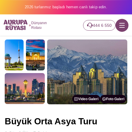
2026 turlarımız başladı hemen canlı takip edin.
Dünyanın
444 6 550
Rotası
Video Galeri
Foto Galeri
Büyük Orta Asya Turu