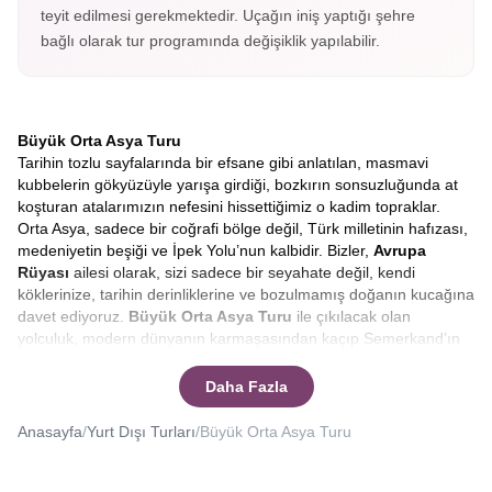
teyit edilmesi gerekmektedir. Uçağın iniş yaptığı şehre
bağlı olarak tur programında değişiklik yapılabilir.
Büyük Orta Asya Turu
Tarihin tozlu sayfalarında bir efsane gibi anlatılan, masmavi
kubbelerin gökyüzüyle yarışa girdiği, bozkırın sonsuzluğunda at
koşturan atalarımızın nefesini hissettiğimiz o kadim topraklar.
Orta Asya, sadece bir coğrafi bölge değil, Türk milletinin hafızası,
medeniyetin beşiği ve İpek Yolu’nun kalbidir. Bizler,
Avrupa
Rüyası
ailesi olarak, sizi sadece bir seyahate değil, kendi
köklerinize, tarihin derinliklerine ve bozulmamış doğanın kucağına
davet ediyoruz.
Büyük
Orta Asya Turu
ile çıkılacak olan
yolculuk, modern dünyanın karmaşasından kaçıp Semerkand’ın
çinilerinde huzuru, Tanrı Dağları’nın eteklerinde özgürlüğü
bulacağınız eşsiz bir serüven. Hayalinizdeki o mistik atmosferi
Daha Fazla
gerçeğe dönüştürmek için hazırladığımız
Kırgızistan,
Kazakistan, Özbekistan
rotasının, her adımda farklı bir hikâye,
Anasayfa
/
Yurt Dışı Turları
/
Büyük Orta Asya Turu
her şehirde farklı bir efsane sizi bekliyor.
Yüzyıllar boyunca tüccarların, seyyahların, orduların ve