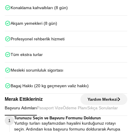
Konaklama kahvaltıları (8 gün)
Akşam yemekleri (8 gün)
Profesyonel rehberlik hizmeti
Tüm ekstra turlar
Mesleki sorumluluk sigortası
Bagaj Hakkı (20 kg geçmeyen valiz hakkı)
Merak Ettikleriniz
Yardım Merkezi
Başvuru Adımları
Pasaport Vize
Ödeme Planı
Sıkça Sorulanlar
Turunuzu Seçin ve Başvuru Formunu Doldurun
1
Yurtdışı turları sayfamızdan hayalini kurduğunuz rotayı
seçin. Ardından kısa başvuru formunu doldurarak Avrupa