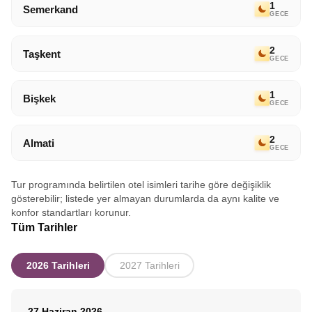
1
Semerkand
GECE
2
Taşkent
GECE
1
Bişkek
GECE
2
Almati
GECE
Tur programında belirtilen otel isimleri tarihe göre değişiklik
gösterebilir; listede yer almayan durumlarda da aynı kalite ve
konfor standartları korunur.
Tüm Tarihler
2026 Tarihleri
2027 Tarihleri
27 Haziran 2026