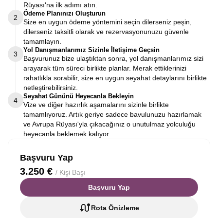
Rüyası'na ilk adımı atın.
Ödeme Planınızı Oluşturun
2
Size en uygun ödeme yöntemini seçin dilerseniz peşin,
dilerseniz taksitli olarak ve rezervasyonunuzu güvenle
tamamlayın.
Yol Danışmanlarımız Sizinle İletişime Geçsin
3
Başvurunuz bize ulaştıktan sonra, yol danışmanlarımız sizi
arayarak tüm süreci birlikte planlar. Merak ettiklerinizi
rahatlıkla sorabilir, size en uygun seyahat detaylarını birlikte
netleştirebilirsiniz.
Seyahat Gününü Heyecanla Bekleyin
4
Vize ve diğer hazırlık aşamalarını sizinle birlikte
tamamlıyoruz. Artık geriye sadece bavulunuzu hazırlamak
ve Avrupa Rüyası'yla çıkacağınız o unutulmaz yolculuğu
heyecanla beklemek kalıyor.
Başvuru Yap
3.250 €
/ Kişi Başı
Başvuru Yap
Rota Önizleme