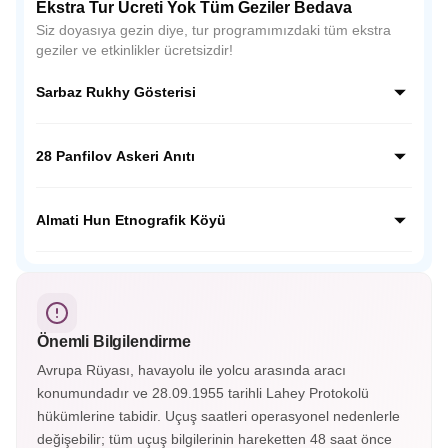
Ekstra Tur Ücreti Yok Tüm Geziler Bedava
Siz doyasıya gezin diye, tur programımızdaki tüm ekstra
geziler ve etkinlikler ücretsizdir!
Sarbaz Rukhy Gösterisi
Sarbaz Rukhy Gösterisi, Kazakistan’ın askeri disiplinini ve
ulusal ruhunu yansıtan etkileyici bir gösteridir. Askeri tören
28 Panfilov Askeri Anıtı
adımları, müzikler ve koreografilerle Kazak kahramanlık
kültürünü sahnede canlandırır.
28 Panfilov Askeri Anıtı, Almatı’daki Panfilov Parkı’nda yer
alır. II. Dünya Savaşı’nda Moskova savunmasında
Almati Hun Etnografik Köyü
kahramanca savaşan 28 askerin anısına yapılmış etkileyici
bir anıttır.
Almatı Hun Etnografik Köyü, Kazak kültürünü ve göçebe
yaşamını tanıtan açık hava müzesidir. Geleneksel yurtlar, el
sanatları gösterileri ve halk danslarıyla Orta Asya tarihine
yolculuk sunar.
Önemli Bilgilendirme
Avrupa Rüyası, havayolu ile yolcu arasında aracı
konumundadır ve 28.09.1955 tarihli Lahey Protokolü
hükümlerine tabidir. Uçuş saatleri operasyonel nedenlerle
değişebilir; tüm uçuş bilgilerinin hareketten 48 saat önce