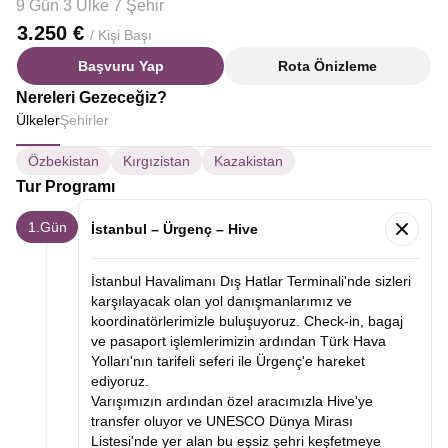
9 Gün 3 Ülke 7 Şehir
3.250 €
/ Kişi Başı
Başvuru Yap
Rota Önizleme
Nereleri Gezeceğiz?
Ülkeler
Şehirler
Özbekistan
Kırgızistan
Kazakistan
Tur Programı
1.Gün
İstanbul – Ürgenç – Hive
İstanbul Havalimanı Dış Hatlar Terminali'nde sizleri
karşılayacak olan yol danışmanlarımız ve
koordinatörlerimizle buluşuyoruz. Check-in, bagaj
ve pasaport işlemlerimizin ardından Türk Hava
Yolları'nın tarifeli seferi ile Ürgenç'e hareket
ediyoruz.
Varışımızın ardından özel aracımızla Hive'ye
transfer oluyor ve UNESCO Dünya Mirası
Listesi'nde yer alan bu eşsiz şehri keşfetmeye