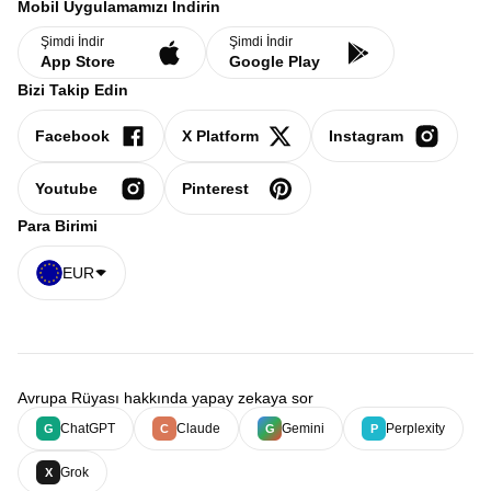
Mobil Uygulamamızı İndirin
Şimdi İndir
Şimdi İndir
App Store
Google Play
Bizi Takip Edin
Facebook
X Platform
Instagram
Youtube
Pinterest
Para Birimi
EUR
Avrupa Rüyası hakkında yapay zekaya sor
ChatGPT
Claude
Gemini
Perplexity
G
C
G
P
Grok
X