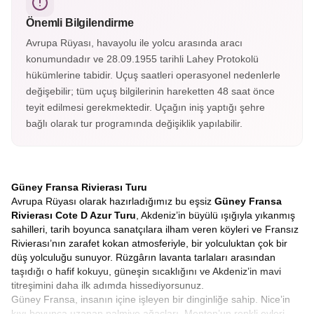
sayılır.
Önemli Bilgilendirme
Avrupa Rüyası, havayolu ile yolcu arasında aracı
konumundadır ve 28.09.1955 tarihli Lahey Protokolü
hükümlerine tabidir. Uçuş saatleri operasyonel nedenlerle
değişebilir; tüm uçuş bilgilerinin hareketten 48 saat önce
teyit edilmesi gerekmektedir. Uçağın iniş yaptığı şehre
bağlı olarak tur programında değişiklik yapılabilir.
Güney Fransa Rivierası Turu
Avrupa Rüyası olarak hazırladığımız bu eşsiz
Güney Fransa
Rivierası Cote D Azur Turu
, Akdeniz’in büyülü ışığıyla yıkanmış
sahilleri, tarih boyunca sanatçılara ilham veren köyleri ve Fransız
Rivierası’nın zarafet kokan atmosferiyle, bir yolculuktan çok bir
düş yolculuğu sunuyor. Rüzgârın lavanta tarlaları arasından
taşıdığı o hafif kokuyu, güneşin sıcaklığını ve Akdeniz’in mavi
titreşimini daha ilk adımda hissediyorsunuz.
Güney Fransa, insanın içine işleyen bir dinginliğe sahip. Nice’in
kıyı boyunca uzanan palmiye ağaçları, Menton’un renkli evleri,