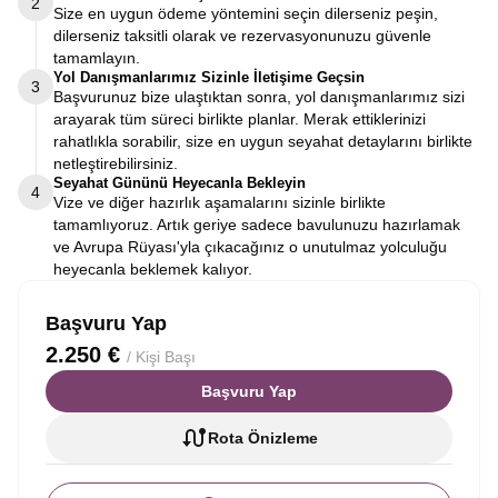
2
Size en uygun ödeme yöntemini seçin dilerseniz peşin,
dilerseniz taksitli olarak ve rezervasyonunuzu güvenle
tamamlayın.
Yol Danışmanlarımız Sizinle İletişime Geçsin
3
Başvurunuz bize ulaştıktan sonra, yol danışmanlarımız sizi
arayarak tüm süreci birlikte planlar. Merak ettiklerinizi
rahatlıkla sorabilir, size en uygun seyahat detaylarını birlikte
netleştirebilirsiniz.
Seyahat Gününü Heyecanla Bekleyin
4
Vize ve diğer hazırlık aşamalarını sizinle birlikte
tamamlıyoruz. Artık geriye sadece bavulunuzu hazırlamak
ve Avrupa Rüyası'yla çıkacağınız o unutulmaz yolculuğu
heyecanla beklemek kalıyor.
Başvuru Yap
2.250 €
/ Kişi Başı
Başvuru Yap
Rota Önizleme