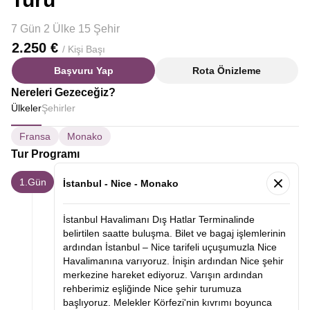
7 Gün 2 Ülke 15 Şehir
2.250 €
/ Kişi Başı
Başvuru Yap
Rota Önizleme
Nereleri Gezeceğiz?
Ülkeler
Şehirler
Fransa
Monako
Tur Programı
1.Gün
İstanbul - Nice - Monako
İstanbul Havalimanı Dış Hatlar Terminalinde
belirtilen saatte buluşma. Bilet ve bagaj işlemlerinin
ardından İstanbul – Nice tarifeli uçuşumuzla Nice
Havalimanına varıyoruz. İnişin ardından Nice şehir
merkezine hareket ediyoruz. Varışın ardından
rehberimiz eşliğinde Nice şehir turumuza
başlıyoruz. Melekler Körfezi'nin kıvrımı boyunca