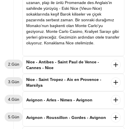
uzanan, plajı ile ünlü Promenade des Anglais'in
sahilinde yürüyüş - Eski Nice (Vieux-Nice)
sokaklarında keşif Barok kiliseler ve çiçek
pazarında serbest zaman. Bir sonraki durağımız
Monako’nun başkenti olan Monte Carlo'yu
geziyoruz. Monte Carlo Casino, Kraliyet Sarayı gibi
yerleri göreceğiz. Gezimizin ardından otele transfer
oluyoruz. Konaklama Nice otelimizde.
Nice - Antibes - Saint Paul de Vence -
2.Gün
Cannes - Nice
Sabah kahvaltı sonrası Cannes'e hareket ediyoruz.
Nice - Saint Tropez - Aix en Provence -
3.Gün
Fransız Rivierası’nın incisi Cannes, altın kumsalları,
Marsilya
palmiyeli caddeleri ve dünyaca ünlü film festivaliyle
tanınır. Akdeniz’in zarafetini, sanatın ışıltısını ve
Sabah kahvaltımızın ardından Marsilya'ya hareket
4.Gün
Fransız lüksünü bir arada sunan bu şehir, her
ediyoruz. İlk durağımız
dünyanın en ünlü tatil
Avignon - Arles - Nimes - Avignon
ziyaretçiye kırmızı halıda yürüyormuş hissi verir.
destinasyonlarından biri olan
Saint Tropez olacak.
Güney Fransa Côte d’Azur’un kalbinde yer alan,
Ardından bir diğer noktamız olan Aix-en-Provence
Sabah kahvaltı sonrası ilk durağımız tarihi şehir
A
kdeniz’in mavi sularıyla tarihin zarafetini
5.Gün
gezimize başlıyoruz. Roma döneminden kalan su
Arles. Bir zamanlar Roma metropolü, bu dönemden
Avignon - Roussillon - Gordes - Avignon
buluşturan büyüleyici bir Fransız sahil kenti
Antibes
şebekesi ve çeşmeleri halen çalışan bu şehirde
kalan eserlerin tamamı “Unesco dünya kültür
ilk durağımız olacak. Şehrin kalbinde yer alan Vieil
yapacağımız yürüyüş turumuz esnasında Rotonde
mirasına” kayıtlı olan ve ünlü ressam Van Gogh'un