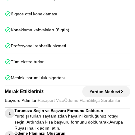
6 gece otel konaklaması
Konaklama kahvaltıları (6 gün)
Profesyonel rehberlik hizmeti
Tüm ekstra turlar
Mesleki sorumluluk sigortası
Merak Ettikleriniz
Yardım Merkezi
Başvuru Adımları
Pasaport Vize
Ödeme Planı
Sıkça Sorulanlar
Turunuzu Seçin ve Başvuru Formunu Doldurun
1
Yurtdışı turları sayfamızdan hayalini kurduğunuz rotayı
seçin. Ardından kısa başvuru formunu doldurarak Avrupa
Rüyası'na ilk adımı atın.
Ödeme Planınızı Oluşturun