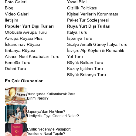
Foto Galeri
Yasal Bilgi
gereklidir. Biz de Avrupa Rüyası olarak
Güney Fransa turu vize
Blog
Gizlilik Politikası
konusunda sizlere tam destek sunuyoruz. Evrak hazırlığından
Video Galeri
Kişisel Verilerin Korunması
randevu süreçlerine kadar tüm aşamalarda danışmanlarımız
İletişim
Paket Tur Sözleşmesi
yanınızda oluyor. Bazı pasaport türlerinin vizeden muaf olması ise
Popüler Yurt Dışı Turları
Rüya Yurt Dışı Turları
ayrı bir kolaylık sağlıyor. Başvuru sürecinin nasıl ilerleyeceğini
Otobüsle Avrupa Turu
İtalya Turu
size adım adım aktarıyoruz.
Avrupa Rüyası Plus
İspanya Turu
Fransa Rivierası Turu Ekstra Turlar Dahil
İskandinav Rüyası
Sicilya Amalfi Güney İtalya Turu
Birçoğunun aklına yaz ayları gelse de,
Fransa Rivierası kış turu
Britanya Rüyası
İsviçre Alp Köyleri & Romantik
bambaşka bir huzur taşıyor. Yaz kalabalığı yok, şehirler daha
Alsace Noel Kasabaları Turu
Yol Turu
sakin, manzaralar daha dingin. Kışın bile ılıman olan iklim
Benelüx Turu
Büyük Balkan Turu
sayesinde dış mekânların tadını çıkarabilir, Provence’ın sessiz
Dubai Turu
Kuzey Işıkları Turu
köylerinde fotoğraf çekebilir, sahil boyunca romantik yürüyüşler
Büyük Britanya Turu
yapabilirsiniz. Kış döneminde otellerin uygun fiyatlarla hizmet
En Çok Okunanlar
vermesi ise ekstra bir avantaj sunuyor.
Avrupa Rüyası olarak hazırladığımız bu tur, yalnızca bir yolculuk
Yurtdışında Kullanılacak Para
değil, duyularınızı besleyen, ruhunuzu dinlendiren, estetik algınızı
Birimi Nedir?
genişleten bir deneyimdir.
Côte d’Azur Turu
,
Güney Fransa
Turu
ile Provence köyleri, şarap bağları, lüks sahil kasabaları ve
Japonya'dan Ne Alınır?
tarih dolu şehirler. Hepsi aynı programın içinde birleşiyor. Eğer siz
Hediyelik Eşya Önerileri Neler?
de Akdeniz’in güneşine, Provence’ın lavanta kokulu sokaklarına
ve Rivierası’nın zarafetine dokunmak istiyorsanız doğru
Evlilik Nedeniyle Pasaport
yerdesiniz. Bu masalsı yolculuğu birlikte gerçekleştirmek için
Yenileme Nasıl Yapılır?