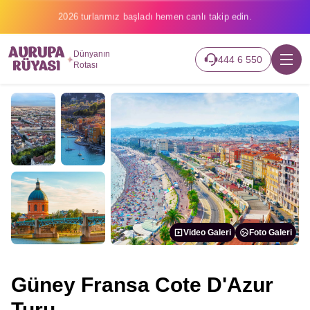
2026 turlarımız başladı hemen canlı takip edin.
Dünyanın
444 6 550
Rotası
Video Galeri
Foto Galeri
Güney Fransa Cote D'Azur
Turu