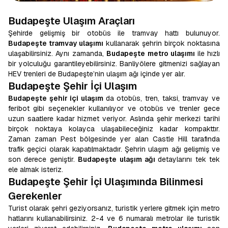
Budapeşte Ulaşım Araçları
Şehirde gelişmiş bir otobüs ile tramvay hattı bulunuyor.
Budapeşte tramvay ulaşımı
kullanarak şehrin birçok noktasına
ulaşabilirsiniz. Aynı zamanda,
Budapeşte metro ulaşımı
ile hızlı
bir yolculuğu garantileyebilirsiniz. Banliyölere gitmenizi sağlayan
HEV trenleri de Budapeşte’nin ulaşım ağı içinde yer alır.
Budapeşte Şehir İçi Ulaşım
Budapeşte şehir içi ulaşım
da otobüs, tren, taksi, tramvay ve
feribot gibi seçenekler kullanılıyor ve otobüs ve trenler gece
uzun saatlere kadar hizmet veriyor. Aslında şehir merkezi tarihi
birçok noktaya kolayca ulaşabileceğiniz kadar kompakttır.
Zaman zaman Pest bölgesinde yer alan Castle Hill tarafında
trafik geçici olarak kapatılmaktadır. Şehrin ulaşım ağı gelişmiş ve
son derece geniştir.
Budapeşte ulaşım ağı
detaylarını tek tek
ele almak isteriz.
Budapeşte Şehir İçi Ulaşımında Bilinmesi
Gerekenler
Turist olarak şehri geziyorsanız, turistik yerlere gitmek için metro
hatlarını kullanabilirsiniz. 2-4 ve 6 numaralı metrolar ile turistik