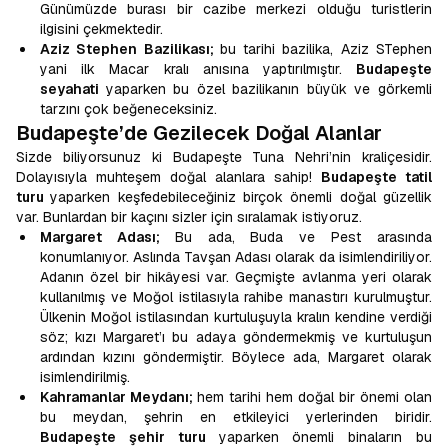
Günümüzde burası bir cazibe merkezi olduğu turistlerin
ilgisini çekmektedir.
Aziz Stephen Bazilikası;
bu tarihi bazilika, Aziz STephen
yani ilk Macar kralı anısına yaptırılmıştır.
Budapeşte
seyahati
yaparken bu özel bazilikanın büyük ve görkemli
tarzını çok beğeneceksiniz.
Budapeşte’de Gezilecek Doğal Alanlar
Sizde biliyorsunuz ki Budapeşte Tuna Nehri’nin kraliçesidir.
Dolayısıyla muhteşem doğal alanlara sahip!
Budapeşte tatil
turu
yaparken keşfedebileceğiniz birçok önemli doğal güzellik
var. Bunlardan bir kaçını sizler için sıralamak istiyoruz.
Margaret Adası;
Bu ada, Buda ve Pest arasında
konumlanıyor. Aslında Tavşan Adası olarak da isimlendiriliyor.
Adanın özel bir hikâyesi var. Geçmişte avlanma yeri olarak
kullanılmış ve Moğol istilasıyla rahibe manastırı kurulmuştur.
Ülkenin Moğol istilasından kurtuluşuyla kralın kendine verdiği
söz; kızı Margaret’ı bu adaya göndermekmiş ve kurtuluşun
ardından kızını göndermiştir. Böylece ada, Margaret olarak
isimlendirilmiş.
Kahramanlar Meydanı;
hem tarihi hem doğal bir önemi olan
bu meydan, şehrin en etkileyici yerlerinden biridir.
Budapeşte şehir turu
yaparken önemli binaların bu