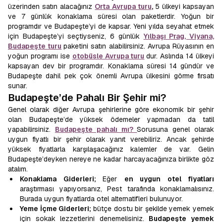
üzerinden satın alacağınız
Orta Avrupa turu
,
5 ülkeyi kapsayan
ve 7 günlük konaklama süresi olan paketlerdir. Yoğun bir
programdır ve Budapeşte’yi de kapsar. Yeni yılda seyahat etmek
için Budapeşte’yi seçtiyseniz, 6 günlük
Yılbaşı Prag, Viyana,
Budapeşte turu
paketini satın alabilirsiniz. Avrupa Rüyasının en
yoğun programı ise
otobüsle Avrupa turu
dur. Aslında 14 ülkeyi
kapsayan dev bir programdır. Konaklama süresi 14 gündür ve
Budapeşte dahil pek çok önemli Avrupa ülkesini görme fırsatı
sunar.
Budapeşte’de Pahalı Bir Şehir mi?
Genel olarak diğer Avrupa şehirlerine göre ekonomik bir şehir
olan Budapeşte’de yüksek ödemeler yapmadan da tatil
yapabilirsiniz.
Budapeşte pahalı mı?
Sorusuna genel olarak
uygun fiyatlı bir şehir olarak yanıt verebiliriz. Ancak şehirde
yüksek fiyatlarla karşılaşacağınız kalemler de var. Gelin
Budapeşte’deyken nereye ne kadar harcayacağınıza birlikte göz
atalım.
Konaklama Giderleri;
Eğer
en uygun otel fiyatları
araştırması yapıyorsanız, Pest tarafında konaklamalısınız.
Burada uygun fiyatlarda otel alternatifleri bulunuyor.
Yeme İçme Giderleri;
bütçe dostu bir şekilde yemek yemek
için sokak lezzetlerini denemelisiniz.
Budapeşte yemek