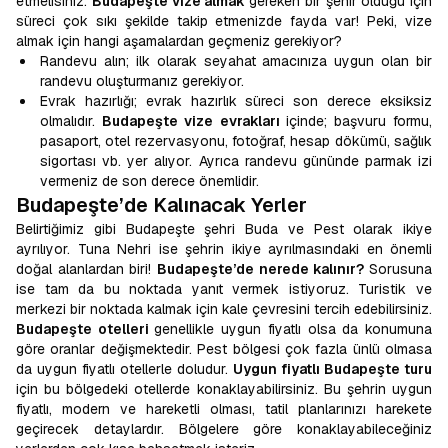
etmelisiniz.
Budapeşte vize almak
gereken bir şehir olduğu için
süreci çok sıkı şekilde takip etmenizde fayda var! Peki, vize
almak için hangi aşamalardan geçmeniz gerekiyor?
Randevu alın; ilk olarak seyahat amacınıza uygun olan bir
randevu oluşturmanız gerekiyor.
Evrak hazırlığı; evrak hazırlık süreci son derece eksiksiz
olmalıdır.
Budapeşte vize evrakları
içinde; başvuru formu,
pasaport, otel rezervasyonu, fotoğraf, hesap dökümü, sağlık
sigortası vb. yer alıyor. Ayrıca randevu gününde parmak izi
vermeniz de son derece önemlidir.
Budapeşte’de Kalınacak Yerler
Belirtiğimiz gibi Budapeşte şehri Buda ve Pest olarak ikiye
ayrılıyor. Tuna Nehri ise şehrin ikiye ayrılmasındaki en önemli
doğal alanlardan biri!
Budapeşte’de nerede kalınır?
Sorusuna
ise tam da bu noktada yanıt vermek istiyoruz. Turistik ve
merkezi bir noktada kalmak için kale çevresini tercih edebilirsiniz.
Budapeşte otelleri
genellikle uygun fiyatlı olsa da konumuna
göre oranlar değişmektedir. Pest bölgesi çok fazla ünlü olmasa
da uygun fiyatlı otellerle doludur.
Uygun fiyatlı Budapeşte turu
için bu bölgedeki otellerde konaklayabilirsiniz. Bu şehrin uygun
fiyatlı, modern ve hareketli olması, tatil planlarınızı harekete
geçirecek detaylardır. Bölgelere göre konaklayabileceğiniz