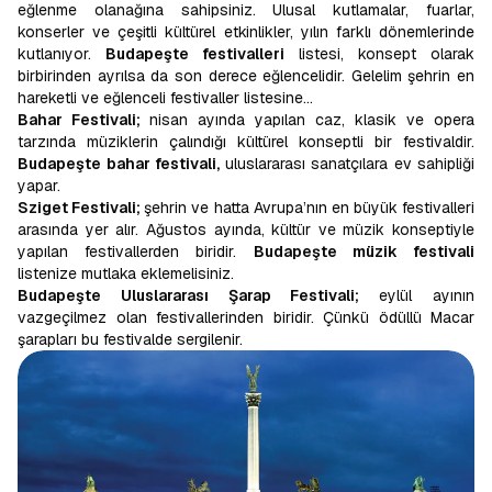
eğlenme olanağına sahipsiniz. Ulusal kutlamalar, fuarlar,
konserler ve çeşitli kültürel etkinlikler, yılın farklı dönemlerinde
kutlanıyor.
Budapeşte festivalleri
listesi, konsept olarak
birbirinden ayrılsa da son derece eğlencelidir. Gelelim şehrin en
hareketli ve eğlenceli festivaller listesine…
Bahar Festivali;
nisan ayında yapılan caz, klasik ve opera
tarzında müziklerin çalındığı kültürel konseptli bir festivaldir.
Budapeşte bahar festivali,
uluslararası sanatçılara ev sahipliği
yapar.
Sziget Festivali;
şehrin ve hatta Avrupa’nın en büyük festivalleri
arasında yer alır. Ağustos ayında, kültür ve müzik konseptiyle
yapılan festivallerden biridir.
Budapeşte müzik festivali
listenize mutlaka eklemelisiniz.
Budapeşte Uluslararası Şarap Festivali;
eylül ayının
vazgeçilmez olan festivallerinden biridir. Çünkü ödüllü Macar
şarapları bu festivalde sergilenir.