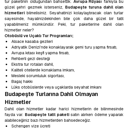
tur paketinin olduğundan bahsettik.
Avrupa Rüyası
farkıyla bu
güzel şehri gezmek isterseniz,
Budapeşte turuna dahil olan
hizmetleri
bilmelisiniz. Seyahatinizi kolaylaştıracak olan turlar
sayesinde, hayalinizdekinden bile çok daha güzel bir tatil
yapabilmeniz mümkündür. Peki, tur paketlerine dahil olan
hizmetler neler?
Otobüslü ve Uçaklı Tur Programları;
Alsace kasaba gezileri
Adriyatik Denizi’nde konaklayarak gemi turu yapma fırsatı,
Avrupa kıtası keşfi yapma fırsatı,
Rehberli gezi desteği
Ekstra tur rotaları dahil,
Kaliteli otellerde konaklama imkanı,
Mesleki sorumluluk sigortası,
Bagaj hakkı
Lüks otobüslerde veya uçaklarda seyahat imkanı
Budapeşte Turlarına Dahil Olmayan
Hizmetler
Dahil olan hizmetler kadar harici hizmetlerin de bilinmesinde
fayda var.
Budapeşte tatil paketi
satın alırken ödeme yaparak
alabileceğiniz bazı hizmetlerden bahsedeceğiz.
Schengen vize ücreti