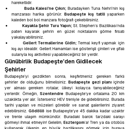
hareketlidir.
Buda Kalesi’ne Çıkın;
Buradayken Tuna Nehri’nin kış
manzarası harika görünür.
Budapeşte kış tatili
yaparken
kaleden bol bol manzara fotoğrafı çekebilirsiniz.
Kayakla Şehir Turu Yapın;
St. Stephen’s Bazilikası’nda
paten kayarak şehrin en güzel noktalarını görme fırsatı
yakalayabilirsiniz.
Gellert Termallerine Gidin;
Termal keyfi yapmak için
kış ayı idealdir. Gellert Hamamları ise gösterişli çinileri ve şifalı
sularıyla kış aktivitesi yapabileceğiniz bir yerdir.
Günübirlik Budapeşte’den Gidilecek
Şehirler
Budapeşte’yi gezdikten sonra, keşfetmeniz gereken farklı
şehirler de olduğunu bilmelisiniz.
Budapeşte gezi planı
içinde
yer alması gereken rotalar, ülkeyi kolayca tanıyabileceğiniz
yerlerdir. Örneğin,
Szentendre
Budapeşte’ye ortalama 20 km
uzaklıkta yer alır. İsterseniz HEV treniyle de gidebilirsiniz. Burada
tarihi yapıları ve müzeleri görebilir ve sanat galerilerini ziyaret
edebilirsiniz.
Gödöllö
ise Budapeşte’ye 45 dakika kadar uzaktır
ve trenle ulaşım mümkündür. Buradaki barok tarzdaki sarayı
görmeyi ihmal etmeyin! Gelelim,
Esztergom
’a! Tren ya da otobüs
kullanarak ülkenin en büyük bazilikasını görmek için buraya