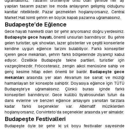
uğramalısınız. Tasarım ürünleriyle ünlü olan şehirde her ay
yapılan tasarım pazarı ise moda anlayışının gelişmiş olduğunu
kanıtlar niteliktedir. Pazar gezmekten hoşlanıyorsanız, Central
Market Hall isimli şehrin en büyük kapalı pazarına uğramalısınız.
Budapeşte’de Eğlence
Gece hayatı hareketli olan bir şehir arıyorsanız doğru yerdesiniz.
Budapeşte gece hayatı,
önemli unsurları barındırıyor. Bu şehre
gelen turistler, ışık showları, lazer gösteriler ve çeşitli konserlerle
kendine uygun eğlence tarzını bulabiliyor. Farklı konseptler
içeren gece mekânları, şehrin farklı bölgelerinde ziyaretçi kabul
ediyor. Özellikle Budapeşte tekne partileri, turistler için
vazgeçilmezdir. Fröccsterasz, zengin alkol menüsüne sahip ve
genç kesime hitap eden önemli bir bardır.
Budapeşte gece
mekanları
arasında yer alan Akvarium ise sanat ve müziği
harmanlayan bir konsepte sahiptir. Doyasıya eğlence için TÜTÜ
Budapeşte’ye uğramalısınız. Çünkü burası içinde farklı
konseptleri barındırıyor. Gece kulübü tiyatrosundan tutun da
dans evlerine ve benzeri eğlence anlayışını yansıtan tarzlara
kadar farklı seçenekler var. Alternatif müziklerden
hoşlanıyorsanız, Corvinteto’da seçenekler arasında yer almalıdır.
Budapeşte Festivalleri
Budapeşte öyle bir şehir ki yıl boyu festivaller sayesinde