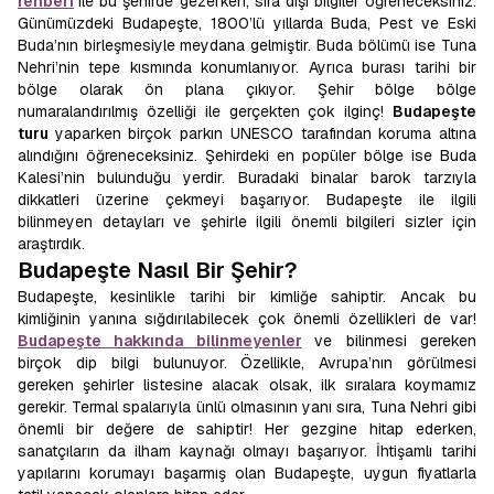
rehberi
ile bu şehirde gezerken, sıra dışı bilgiler öğreneceksiniz.
Günümüzdeki Budapeşte, 1800’lü yıllarda Buda, Pest ve Eski
Buda’nın birleşmesiyle meydana gelmiştir. Buda bölümü ise Tuna
Nehri’nin tepe kısmında konumlanıyor. Ayrıca burası tarihi bir
bölge olarak ön plana çıkıyor. Şehir bölge bölge
numaralandırılmış özelliği ile gerçekten çok ilginç!
Budapeşte
turu
yaparken birçok parkın UNESCO tarafından koruma altına
alındığını öğreneceksiniz. Şehirdeki en popüler bölge ise Buda
Kalesi’nin bulunduğu yerdir. Buradaki binalar barok tarzıyla
dikkatleri üzerine çekmeyi başarıyor. Budapeşte ile ilgili
bilinmeyen detayları ve şehirle ilgili önemli bilgileri sizler için
araştırdık.
Budapeşte Nasıl Bir Şehir?
Budapeşte, kesinlikle tarihi bir kimliğe sahiptir. Ancak bu
kimliğinin yanına sığdırılabilecek çok önemli özellikleri de var!
Budapeşte hakkında bilinmeyenler
ve bilinmesi gereken
birçok dip bilgi bulunuyor. Özellikle, Avrupa’nın görülmesi
gereken şehirler listesine alacak olsak, ilk sıralara koymamız
gerekir. Termal spalarıyla ünlü olmasının yanı sıra, Tuna Nehri gibi
önemli bir değere de sahiptir! Her gezgine hitap ederken,
sanatçıların da ilham kaynağı olmayı başarıyor. İhtişamlı tarihi
yapılarını korumayı başarmış olan Budapeşte, uygun fiyatlarla