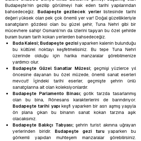
Budapeşte’nin gezilip görülmeyi hak eden tarihi yapılarından
bahsedeceğiz.
Budapeşte gezilecek yerler
listesinde tarihi
değeri yüksek olan pek çok önemli yer var! Doğal güzellikleriyle
sanatçıların gözdesi olan bu güzel şehir, Tuna Nehri gibi bir
mücevhere sahip! Osmanlı’nın da izlerini taşıyan bu özel şehirde
buram buram tarih kokan yerlerden bahsedeceğiz.
Buda Kalesi; Budapeşte gezisi
yaparken kalenin bulunduğu
bu kültürel noktayı keşfetmelisiniz. Bu tepe Tuna Nehri
üzerinde olduğu için harika manzaralar görebilmenize
yardımcı olur.
Budapeşte Güzel Sanatlar Müzesi;
geçmişi yüzlerce yıl
öncesine dayanan bu özel müzede, önemli sanat eserleri
mevcut! İçindeki tarihi eserler, geçmişte şehrin ünlü
sanatçılarına ait olan koleksiyonlardır.
Budapeşte Parlamento Binası;
gotik tarzda tasarlanmış
olan bu bina, Rönesans karakterlerini de barındırıyor.
Budapeşte tarihi yapı
keşfi yaparken bir asrı aşmış yaşıyla
ön plana çıkan bu binanın sanat kokan tarzına aşık
olacaksınız.
Budapeşte Balıkçı Tabyası;
şehrin turist akınına uğrayan
yerlerinden biridir.
Budapeşte gezi turu
yaparken bu
görkemli yapıdan muhteşem manzaralar görebilirsiniz.