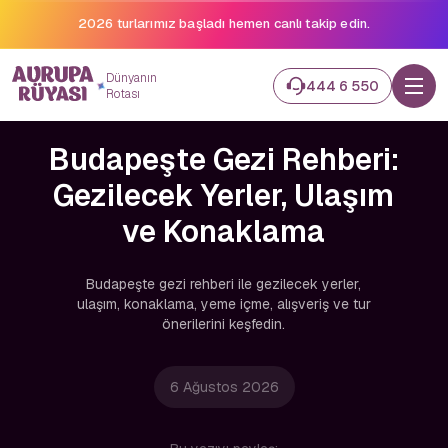
Binlerce gezginin hayali gerçek oluyor.
Dünyanın
444 6 550
Rotası
Budapeşte Gezi Rehberi:
Gezilecek Yerler, Ulaşım
ve Konaklama
Budapeşte gezi rehberi ile gezilecek yerler,
ulaşım, konaklama, yeme içme, alışveriş ve tur
önerilerini keşfedin.
6 Ağustos 2026