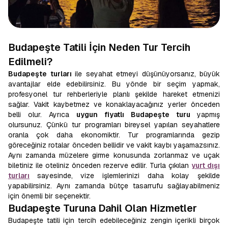
Budapeşte Tatili İçin Neden Tur Tercih
Edilmeli?
Budapeşte turları
ile seyahat etmeyi düşünüyorsanız, büyük
avantajlar elde edebilirsiniz. Bu yönde bir seçim yapmak,
profesyonel tur rehberleriyle planlı şekilde hareket etmenizi
sağlar. Vakit kaybetmez ve konaklayacağınız yerler önceden
belli olur. Ayrıca
uygun fiyatlı Budapeşte turu
yapmış
olursunuz. Çünkü tur programları bireysel yapılan seyahatlere
oranla çok daha ekonomiktir. Tur programlarında gezip
göreceğiniz rotalar önceden bellidir ve vakit kaybı yaşamazsınız.
Aynı zamanda müzelere girme konusunda zorlanmaz ve uçak
biletiniz ile oteliniz önceden rezerve edilir. Turla çıkılan
yurt dışı
turları
sayesinde, vize işlemlerinizi daha kolay şekilde
yapabilirsiniz. Aynı zamanda bütçe tasarrufu sağlayabilmeniz
için önemli bir seçenektir.
Budapeşte Turuna Dahil Olan Hizmetler
Budapeşte tatili için tercih edebileceğiniz zengin içerikli birçok