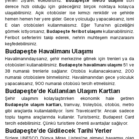
yerleri ziyaret edebilirsiniz.
Budapeşte metro ulaşımı
son
derece hızlı olduğu için gideceğiniz birçok noktaya kolayca
ulaşabilirsiniz. Açık otobüsler ise kırmızı renklidir ve şehirde
hemen hemen her yere gider. Gece yolculuğu yapacaksanız, ismi
E olan otobüsleri kullanmalısınız. Eğer Tuna’nın güzelliğini
görmek istiyorsanız,
Budapeşte feribot ulaşımı
kullanabilirsiniz.
Feribot seferlerini takip ederek, nehrin muhteşem manzarasını
keşfedebilirsiniz.
Budapeşte Havalimanı Ulaşımı
Havalimanındaysanız, şehir merkezine gitmek için trenleri ya da
otobüsleri kullanabilirsiniz.
Budapeşte havalimanı ulaşımı
51 ve
38 numaralı trenlerle sağlanır. Otobüs kullanacaksanız, 200
numaralı otobüslere binmelisiniz. Havalimanından gece yolculuk
yapacaksanız, 900 numaralı otobüsü tercih etmelisiniz.
Budapeşte’de Kullanılan Ulaşım Kartları
Şehir ulaşımını kolaylaştırırken ekonomik hale getiren
Budapeşte ulaşım kartları,
tramvay, troleybüs, otobüs, metro
gibi araçlarda kullanılabiliyor. İsmi Travelcard’tır. Ancak sadece
toplu taşıma araçlarında kullanılır. Turistseniz, Budapest Card
tercih edebilirsiniz. Çünkü turistlere önemli avantajlar sağlıyor.
Budapeşte’de Gidilecek Tarihi Yerler
Sizlere UNESCO Dünya Miras Listesi’ne girmeyi başarmış olan