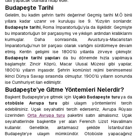
tatil yapacak olanlara hitap eder.
Budapeşte Tarihi
Gelelim, bu kadim şehrin tarihi değerine! Geçmiş tarihi M.Ö binli
yıllara kadar uzanır ve kuruluşu ise 9. Yüzyılın sonlarıdır.
Budapeşte tarihi,
Roma İmparatorluğu’yla da ilişkilidir. Geçmişte
bu imparatorluğun bir parçasıymış ve yıkılışın ardından krallıklarını
kurmuşlar. Daha sonrasında, Avusturya-Macaristan
İmparatorluğu’nun bir parçası olarak varlığını sürdürmeye devam
etmiş. Kentin gelişimi ise 1800’lü yıllarda zirveye çıkmıştır.
Budapeşte tarihi yapıları
da bu dönemde hızla yapılmaya
başlamıştır. Zincir Köprü, Macar Ulusal Müzesi gibi yapılar,
1800’lü yılların inşasıdır. Şehrin komünist rejimi benimsemesi
ikinci Dünya Savaşı sırasında olmuştur. 1900’lü yılların sonunda
ise Cumhuriyet ilan edilmiştir.
Budapeşte’ye Gitme Yöntemleri Nelerdir?
Başkent Budapeşte’ye gitmek için
Uçaklı Budapeşte turu
ya da
otobüsle Avrupa turu
gibi ulaşım yöntemlerini tercih
edebilirsiniz. Uçak seyahatini tercih ederseniz, Avrupa Rüyası
üzerinden
Orta Avrupa turu
paketini satın almalısınız. Uçak
seyahatlerinde başkentte yer alan Ferench Lizst Havalimanı
kullanılır. Genellikle, aktarmasız şekilde İstanbul’dan
Budapeşte’ye ulaşım mümkündür. Otobüsle yapacağınız