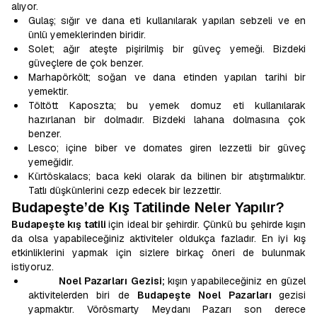
alıyor.
Gulaş; sığır ve dana eti kullanılarak yapılan sebzeli ve en
ünlü yemeklerinden biridir.
Solet; ağır ateşte pişirilmiş bir güveç yemeği. Bizdeki
güveçlere de çok benzer.
Marhapörkölt; soğan ve dana etinden yapılan tarihi bir
yemektir.
Töltött Kaposzta; bu yemek domuz eti kullanılarak
hazırlanan bir dolmadır. Bizdeki lahana dolmasına çok
benzer.
Lesco; içine biber ve domates giren lezzetli bir güveç
yemeğidir.
Kürtöskalacs; baca keki olarak da bilinen bir atıştırmalıktır.
Tatlı düşkünlerini cezp edecek bir lezzettir.
Budapeşte’de Kış Tatilinde Neler Yapılır?
Budapeşte kış tatili
için ideal bir şehirdir. Çünkü bu şehirde kışın
da olsa yapabileceğiniz aktiviteler oldukça fazladır. En iyi kış
etkinliklerini yapmak için sizlere birkaç öneri de bulunmak
istiyoruz.
Noel Pazarları Gezisi;
kışın yapabileceğiniz en güzel
aktivitelerden biri de
Budapeşte Noel Pazarları
gezisi
yapmaktır. Vörösmarty Meydanı Pazarı son derece