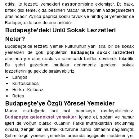
etkisi ile lezzetli yemekleri gastronomisine eklemiştir. Et, balık,
biftek gibi temel gıda besinleri Macar mutfağının vazgeçilmezleri
arasındadır. Ayrıca paprika soslu tavuk ve hindi gibi yemekler de
Budapeşte’de son derece ünlüdür.
Budapeşte’deki Ünlü Sokak Lezzetleri
Neler?
Budapeşte’de lezzetli yemek kültürünün yanı sıra, bir de sokak
yemekleri de çok popülerdir.
Budapeşte sokak lezzetleri
arasında yer alan soslu ve sarımsaklı tarifler, sevilerek tüketilir.
Bu şehri gezerken mutlaka denemeniz gereken sokak
lezzetlerini şu şekilde sıralayabiliriz.
Langos
Kürtoskalacs
Hurka- Kolbasz
Retes
Budapeşte’ye Özgü Yöresel Yemekler
Macar mutfağında bol bol paprikaya rastlayabilirsiniz.
Budapeşte geleneksel yemekleri
içinde et, soğan ve hamur
işleri de yoğun olarak kullanılır. Farklı mutfaklardan etkilenmiş
olması, zengin bir mutfak kültürüne sahip olmasını sağlamıştır.
Şehre özgü yöresel yemekler arasında aşağıdaki maddeler yer