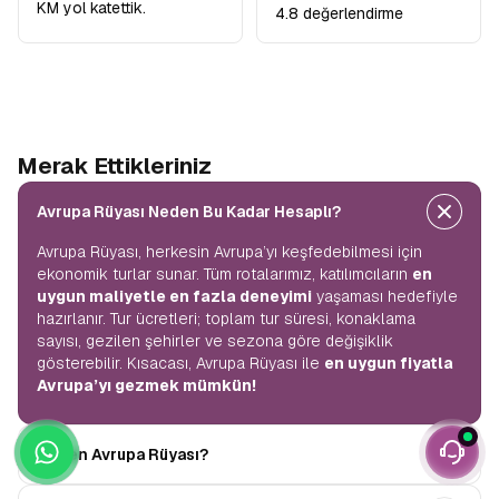
KM yol katettik.
4.8 değerlendirme
Merak Ettikleriniz
Avrupa Rüyası Neden Bu Kadar Hesaplı?
Avrupa Rüyası, herkesin Avrupa’yı keşfedebilmesi için
ekonomik turlar sunar. Tüm rotalarımız, katılımcıların
en
uygun maliyetle en fazla deneyimi
yaşaması hedefiyle
hazırlanır. Tur ücretleri; toplam tur süresi, konaklama
sayısı, gezilen şehirler ve sezona göre değişiklik
gösterebilir. Kısacası, Avrupa Rüyası ile
en uygun fiyatla
Avrupa’yı gezmek mümkün!
Neden Avrupa Rüyası?
Avrupa Rüyası ile ekonomik bir şekilde
tek seferde