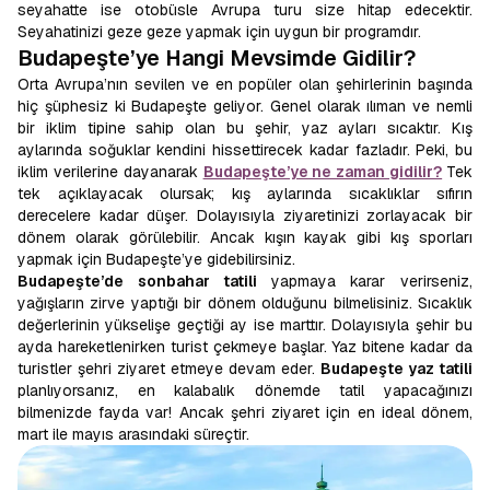
seyahatte ise otobüsle Avrupa turu size hitap edecektir.
Seyahatinizi geze geze yapmak için uygun bir programdır.
Budapeşte’ye Hangi Mevsimde Gidilir?
Orta Avrupa’nın sevilen ve en popüler olan şehirlerinin başında
hiç şüphesiz ki Budapeşte geliyor. Genel olarak ılıman ve nemli
bir iklim tipine sahip olan bu şehir, yaz ayları sıcaktır. Kış
aylarında soğuklar kendini hissettirecek kadar fazladır. Peki, bu
iklim verilerine dayanarak
Budapeşte’ye ne zaman gidilir?
Tek
tek açıklayacak olursak; kış aylarında sıcaklıklar sıfırın
derecelere kadar düşer. Dolayısıyla ziyaretinizi zorlayacak bir
dönem olarak görülebilir. Ancak kışın kayak gibi kış sporları
yapmak için Budapeşte’ye gidebilirsiniz.
Budapeşte’de sonbahar tatili
yapmaya karar verirseniz,
yağışların zirve yaptığı bir dönem olduğunu bilmelisiniz. Sıcaklık
değerlerinin yükselişe geçtiği ay ise marttır. Dolayısıyla şehir bu
ayda hareketlenirken turist çekmeye başlar. Yaz bitene kadar da
turistler şehri ziyaret etmeye devam eder.
Budapeşte yaz tatili
planlıyorsanız, en kalabalık dönemde tatil yapacağınızı
bilmenizde fayda var! Ancak şehri ziyaret için en ideal dönem,
mart ile mayıs arasındaki süreçtir.