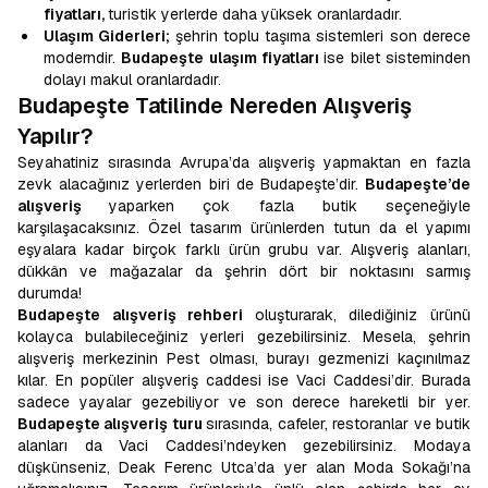
fiyatları,
turistik yerlerde daha yüksek oranlardadır.
Ulaşım Giderleri;
şehrin toplu taşıma sistemleri son derece
moderndir.
Budapeşte ulaşım fiyatları
ise bilet sisteminden
dolayı makul oranlardadır.
Budapeşte Tatilinde Nereden Alışveriş
Yapılır?
Seyahatiniz sırasında Avrupa’da alışveriş yapmaktan en fazla
zevk alacağınız yerlerden biri de Budapeşte’dir.
Budapeşte’de
alışveriş
yaparken çok fazla butik seçeneğiyle
karşılaşacaksınız. Özel tasarım ürünlerden tutun da el yapımı
eşyalara kadar birçok farklı ürün grubu var. Alışveriş alanları,
dükkân ve mağazalar da şehrin dört bir noktasını sarmış
durumda!
Budapeşte alışveriş rehberi
oluşturarak, dilediğiniz ürünü
kolayca bulabileceğiniz yerleri gezebilirsiniz. Mesela, şehrin
alışveriş merkezinin Pest olması, burayı gezmenizi kaçınılmaz
kılar. En popüler alışveriş caddesi ise Vaci Caddesi’dir. Burada
sadece yayalar gezebiliyor ve son derece hareketli bir yer.
Budapeşte alışveriş turu
sırasında, cafeler, restoranlar ve butik
alanları da Vaci Caddesi’ndeyken gezebilirsiniz. Modaya
düşkünseniz, Deak Ferenc Utca’da yer alan Moda Sokağı’na