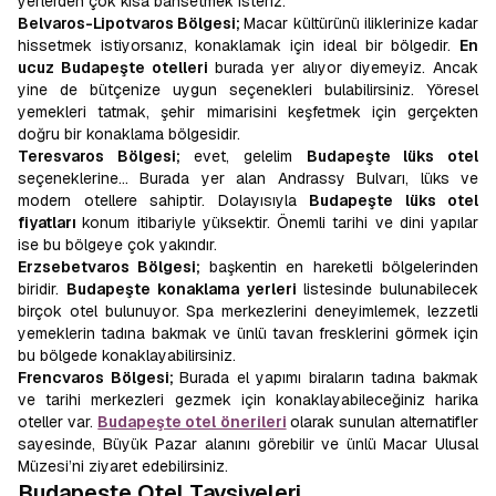
yerlerden çok kısa bahsetmek isteriz.
Belvaros-Lipotvaros Bölgesi;
Macar kültürünü iliklerinize kadar
hissetmek istiyorsanız, konaklamak için ideal bir bölgedir.
En
ucuz Budapeşte otelleri
burada yer alıyor diyemeyiz. Ancak
yine de bütçenize uygun seçenekleri bulabilirsiniz. Yöresel
yemekleri tatmak, şehir mimarisini keşfetmek için gerçekten
doğru bir konaklama bölgesidir.
Teresvaros Bölgesi;
evet, gelelim
Budapeşte lüks otel
seçeneklerine… Burada yer alan Andrassy Bulvarı, lüks ve
modern otellere sahiptir. Dolayısıyla
Budapeşte lüks otel
fiyatları
konum itibariyle yüksektir. Önemli tarihi ve dini yapılar
ise bu bölgeye çok yakındır.
Erzsebetvaros Bölgesi;
başkentin en hareketli bölgelerinden
biridir.
Budapeşte konaklama yerleri
listesinde bulunabilecek
birçok otel bulunuyor. Spa merkezlerini deneyimlemek, lezzetli
yemeklerin tadına bakmak ve ünlü tavan fresklerini görmek için
bu bölgede konaklayabilirsiniz.
Frencvaros Bölgesi;
Burada el yapımı biraların tadına bakmak
ve tarihi merkezleri gezmek için konaklayabileceğiniz harika
oteller var.
Budapeşte otel önerileri
olarak sunulan alternatifler
sayesinde, Büyük Pazar alanını görebilir ve ünlü Macar Ulusal
Müzesi’ni ziyaret edebilirsiniz.
Budapeşte Otel Tavsiyeleri