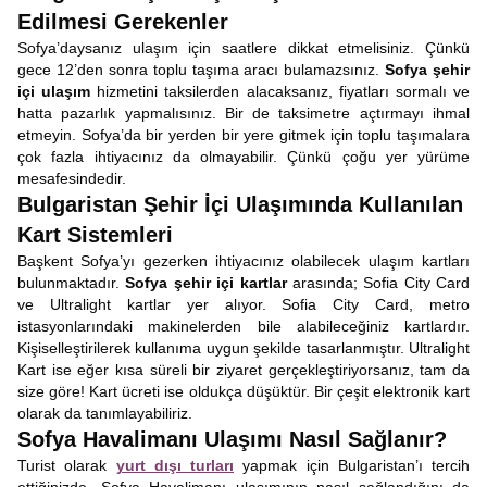
Edilmesi Gerekenler
Sofya’daysanız ulaşım için saatlere dikkat etmelisiniz. Çünkü
gece 12’den sonra toplu taşıma aracı bulamazsınız.
Sofya şehir
içi ulaşım
hizmetini taksilerden alacaksanız, fiyatları sormalı ve
hatta pazarlık yapmalısınız. Bir de taksimetre açtırmayı ihmal
etmeyin. Sofya’da bir yerden bir yere gitmek için toplu taşımalara
çok fazla ihtiyacınız da olmayabilir. Çünkü çoğu yer yürüme
mesafesindedir.
Bulgaristan Şehir İçi Ulaşımında Kullanılan
Kart Sistemleri
Başkent Sofya’yı gezerken ihtiyacınız olabilecek ulaşım kartları
bulunmaktadır.
Sofya şehir içi kartlar
arasında; Sofia City Card
ve Ultralight kartlar yer alıyor. Sofia City Card, metro
istasyonlarındaki makinelerden bile alabileceğiniz kartlardır.
Kişiselleştirilerek kullanıma uygun şekilde tasarlanmıştır. Ultralight
Kart ise eğer kısa süreli bir ziyaret gerçekleştiriyorsanız, tam da
size göre! Kart ücreti ise oldukça düşüktür. Bir çeşit elektronik kart
olarak da tanımlayabiliriz.
Sofya Havalimanı Ulaşımı Nasıl Sağlanır?
Turist olarak
yurt dışı turları
yapmak için Bulgaristan’ı tercih