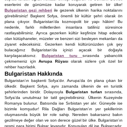
eserlerini de günümüze kadar koruyarak getiren bir ülke!
Bulgaristan gezi rehberi
ile gezerek ülkenin harika noktalarını
görebilirsiniz! Başkent Sofya, önemli bir kültür şehri olarak ön
plana çıkıyor. Bulgaristan’da kozmopolit bir yapı hâkim! Bu
nedenle, farklı milletlerden insanlara tatiliniz süresince
rastlayabilirsiniz. Ayrıca gezerken kültür keşfinize hitap edecek
olan kütüphaneler, müzeler ve benzeri sizi besleyen mekanları da
ziyaret edeceksiniz. Gezerken kendi kültürünüzden çok şey
bulacağınız Bulgaristan’da içinizi açacak bir doğayla
karşılaşacaksınız.
Bulgaristan turu
sırasında yabancılık
çekmemeniz için
Avrupa Rüyası
olarak sizlere çok özel bir
rehber hazırladık.
Bulgaristan Hakkında
Bulgaristan’ın başkenti Sofya’dır. Avrupa’da ön plana çıkan bir
ülkedir. Başkent Sofya, aynı zamanda ülkenin de en turistik
şehirlerinden biridir. Dolayısıyla
Bulgaristan turları
sırasında,
Sofya’da unutulmaz bir tatil geçirebilirsiniz. Ülkenin Kuzeyinde
Romanya bulunur. Batısında ise Sırbistan yer alır. Güneyde ise
bizimle komşudur! Rila Dağları Bulgaristan’ın yer şekillerinin
oluşmasında büyük bir role sahip. Nereden bakarsanız bakın
gezilmeye değer olan ve son derece güzel bir ülke. Bulgaristan’ın
resmi para birimi Bulgar levasıdır. Konuşulan dil ise Bulgarcadır.