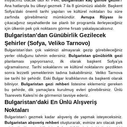
ihtiyacınız olacak tabi ki! Peki,
Bulgaristan kaç günde gezilir?
Ana hatlarıyla bu ülkeyi gezmek 7 ila 8 gününüzü alabilir. Başkent
Sofya’daki önemli tarihi yapıları ve kültürel noktaları bu süre
zarfında görebilmeniz mümkündür.
Avrupa Rüyası
ile
çıkacağınız seyahatlerde ise planlı bir programla ilerleyeceğiniz
için ülkenin pek çok noktasını görme fırsatı yakalayacaksınız.
Bulgaristan’dan Günübirlik Gezilecek
Şehirler (Sofya, Veliko Tarnovo)
Bulgaristan’dan çok vaktinizi almayarak gezip görebileceğiniz
yerler olduğunu tahmin edersiniz.
Bulgaristan günübirlik gezi
planlaması yapıyorsanız, ilk olarak başkent Sofya’ya
uğramalısınız. Tarihi sokaklarını ve kültürel noktalarını gezdikten
sonra lezzetli yemeklerinin tadına bakabilirsiniz. Veliko Tarnova
ise tarihi bir şehirdir. Eski Bulgar krallıklarının da başkenti olarak
biliniyor.
Bulgaristan gezi rehberi
listesine eklemeniz gereken
bu şehirde, dik yamaçlara kurulmuş evleri görebilirsiniz. Ünlü
Tsarevets Kalesi’ni de görmenizi tavsiye ederiz.
Bulgaristan’daki En Ünlü Alışveriş
Noktaları
Bulgaristan’ı gezmek kadar alışveriş de yapmak isteyeceksiniz.
Bulgaristan alışveriş rehberi
oluşturarak, evinize anı olacak pek