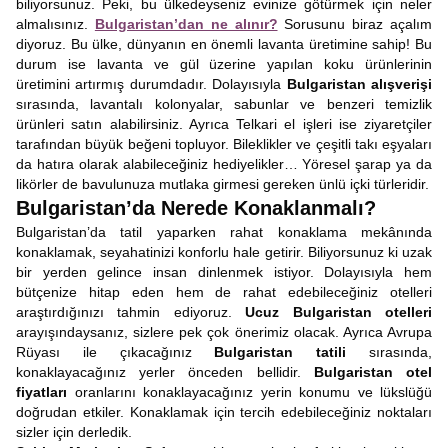
biliyorsunuz. Peki, bu ülkedeyseniz evinize götürmek için neler
almalısınız.
Bulgaristan’dan ne alınır?
Sorusunu biraz açalım
diyoruz. Bu ülke, dünyanın en önemli lavanta üretimine sahip! Bu
durum ise lavanta ve gül üzerine yapılan koku ürünlerinin
üretimini artırmış durumdadır. Dolayısıyla
Bulgaristan alışverişi
sırasında, lavantalı kolonyalar, sabunlar ve benzeri temizlik
ürünleri satın alabilirsiniz. Ayrıca Telkari el işleri ise ziyaretçiler
tarafından büyük beğeni topluyor. Bileklikler ve çeşitli takı eşyaları
da hatıra olarak alabileceğiniz hediyelikler… Yöresel şarap ya da
likörler de bavulunuza mutlaka girmesi gereken ünlü içki türleridir.
Bulgaristan’da Nerede Konaklanmalı?
Bulgaristan’da tatil yaparken rahat konaklama mekânında
konaklamak, seyahatinizi konforlu hale getirir. Biliyorsunuz ki uzak
bir yerden gelince insan dinlenmek istiyor. Dolayısıyla hem
bütçenize hitap eden hem de rahat edebileceğiniz otelleri
araştırdığınızı tahmin ediyoruz.
Ucuz Bulgaristan otelleri
arayışındaysanız, sizlere pek çok önerimiz olacak. Ayrıca Avrupa
Rüyası ile çıkacağınız
Bulgaristan tatili
sırasında,
konaklayacağınız yerler önceden bellidir.
Bulgaristan otel
fiyatları
oranlarını konaklayacağınız yerin konumu ve lükslüğü
doğrudan etkiler. Konaklamak için tercih edebileceğiniz noktaları
sizler için derledik.