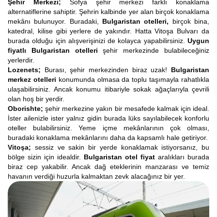
Şehir Merkezi;
Sofya şehir merkezi farklı konaklama
alternatiflerine sahiptir. Şehrin kalbinde yer alan birçok konaklama
mekânı bulunuyor. Buradaki,
Bulgaristan otelleri,
birçok bina,
katedral, kilise gibi yerlere de yakındır. Hatta Vitoşa Bulvarı da
burada olduğu için alışverişinizi de kolayca yapabilirsiniz.
Uygun
fiyatlı Bulgaristan otelleri
şehir merkezinde bulabileceğiniz
yerlerdir.
Lozenets;
Burası, şehir merkezinden biraz uzak!
Bulgaristan
merkez otelleri
konumunda olmasa da toplu taşımayla rahatlıkla
ulaşabilirsiniz. Ancak konumu itibariyle sokak ağaçlarıyla çevrili
olan hoş bir yerdir.
Oborishte;
şehir merkezine yakın bir mesafede kalmak için ideal.
İster ailenizle ister yalnız gidin burada lüks sayılabilecek konforlu
oteller bulabilirsiniz. Yeme içme mekânlarının çok olması,
buradaki konaklama mekânlarını daha da kapsamlı hale getiriyor.
Vitoşa;
sessiz ve sakin bir yerde konaklamak istiyorsanız, bu
bölge sizin için idealdir.
Bulgaristan otel fiyat
aralıkları burada
biraz cep yakabilir. Ancak dağ eteklerinin manzarası ve temiz
havanın verdiği huzurla kalmaktan zevk alacağınız bir yer.