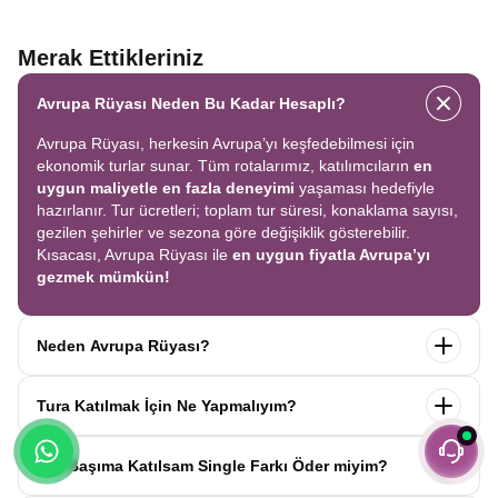
Merak Ettikleriniz
Avrupa Rüyası Neden Bu Kadar Hesaplı?
Avrupa Rüyası, herkesin Avrupa’yı keşfedebilmesi için
ekonomik turlar sunar. Tüm rotalarımız, katılımcıların
en
uygun maliyetle en fazla deneyimi
yaşaması hedefiyle
hazırlanır. Tur ücretleri; toplam tur süresi, konaklama sayısı,
gezilen şehirler ve sezona göre değişiklik gösterebilir.
Kısacası, Avrupa Rüyası ile
en uygun fiyatla Avrupa’yı
gezmek mümkün!
Neden Avrupa Rüyası?
Avrupa Rüyası ile ekonomik bir şekilde
tek seferde birçok
Tura Katılmak İçin Ne Yapmalıyım?
ülkeyi
keşfedin! Ekstra tur ücreti yok, tüm geziler fiyata
dahil.
Profesyonel kokartlı rehberler
,
konforlu oteller
ve
Tur sayfasındaki
“Başvuru Yap”
formunu doldurun ve
benzersiz rotalar
ile Avrupa’yı en keyifli şekilde yaşayın.
Tek Başıma Katılsam Single Farkı Öder miyim?
seyahat sözleşmesini
onaylayın.
İlk taksiti
ödediğinizde
kaydınız tamamlanır ve Avrupa Rüyası’yla yolculuğunuz