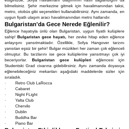
ettiğinizde, Sofya Havalimanı ulaşımının nasıl sağlandığını da
bilmelisiniz. Şehir merkezine gitmek için havalimanından taksi,
metro, otobüs gibi seçenekleri kullanabilirsiniz. Aynı zamanda, en
uygun fiyatlı ulaşım aracı havalimanından metro hatlarıdır.
Bulgaristan’da Gece Nerede Eğlenilir?
Eğlence hayatıyla ünlü olan Bulgaristan, uygun fiyatlı kulüplere
sahip!
Bulgaristan gece hayatı,
her zevke hitap eden eğlence
anlayışını yansıtmaktadır. Özellikle, Sofya Hangover tarzını
yansıtan eşsiz bir şehir! Bulgar müzikleri her zaman çok eğlenceli
olmuştur. Bu tarzlarını ise gece kulüplerine yansıtmayı çok iyi
beceriyorlar.
Bulgaristan gece kulüpleri
eğlencesi için
Studentski Grad civarına gidebilirsiniz. Aynı zamanda doyasıya
eğlenebileceğiniz mekanları aşağıdaki maddelerde sizler için
sıraladık.
· Retro Club LaRocca
· Cabaret
· Night FLight
· Yalta Club
· Chervilo
· Dublin
· Buddha Bar
· Piano Bar