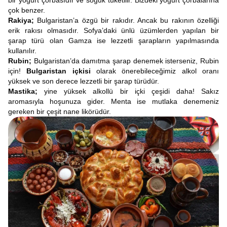
bir yoğurt çorbasıdır ve soğuk tüketilir. Bizdeki yoğurt çorbalarına
çok benzer.
Rakiya;
Bulgaristan’a özgü bir rakıdır. Ancak bu rakının özelliği
erik rakısı olmasıdır. Sofya’daki ünlü üzümlerden yapılan bir
şarap türü olan Gamza ise lezzetli şarapların yapılmasında
kullanılır.
Rubin;
Bulgaristan’da damıtma şarap denemek isterseniz, Rubin
için!
Bulgaristan içkisi
olarak önerebileceğimiz alkol oranı
yüksek ve son derece lezzetli bir şarap türüdür.
Mastika;
yine yüksek alkollü bir içki çeşidi daha! Sakız
aromasıyla hoşunuza gider. Menta ise mutlaka denemeniz
gereken bir çeşit nane likörüdür.