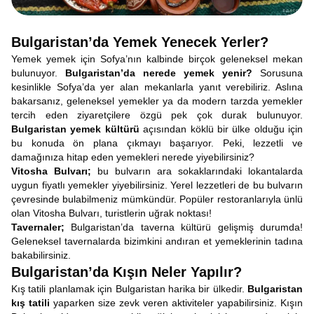
Bulgaristan’da Yemek Yenecek Yerler?
Yemek yemek için Sofya’nın kalbinde birçok geleneksel mekan
bulunuyor.
Bulgaristan’da nerede yemek yenir?
Sorusuna
kesinlikle Sofya’da yer alan mekanlarla yanıt verebiliriz. Aslına
bakarsanız, geleneksel yemekler ya da modern tarzda yemekler
tercih eden ziyaretçilere özgü pek çok durak bulunuyor.
Bulgaristan yemek kültürü
açısından köklü bir ülke olduğu için
bu konuda ön plana çıkmayı başarıyor. Peki, lezzetli ve
damağınıza hitap eden yemekleri nerede yiyebilirsiniz?
Vitosha Bulvarı;
bu bulvarın ara sokaklarındaki lokantalarda
uygun fiyatlı yemekler yiyebilirsiniz. Yerel lezzetleri de bu bulvarın
çevresinde bulabilmeniz mümkündür. Popüler restoranlarıyla ünlü
olan Vitosha Bulvarı, turistlerin uğrak noktası!
Tavernaler;
Bulgaristan’da taverna kültürü gelişmiş durumda!
Geleneksel tavernalarda bizimkini andıran et yemeklerinin tadına
bakabilirsiniz.
Bulgaristan’da Kışın Neler Yapılır?
Kış tatili planlamak için Bulgaristan harika bir ülkedir.
Bulgaristan
kış tatili
yaparken size zevk veren aktiviteler yapabilirsiniz. Kışın