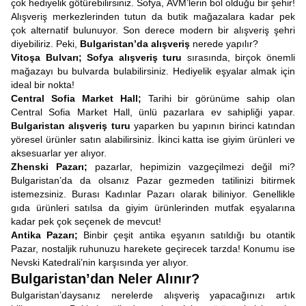
çok hediyelik götürebilirsiniz. Sofya, AVM’lerin bol olduğu bir şehir!
Alışveriş merkezlerinden tutun da butik mağazalara kadar pek
çok alternatif bulunuyor. Son derece modern bir alışveriş şehri
diyebiliriz. Peki,
Bulgaristan’da alışveriş
nerede yapılır?
Vitoşa Bulvarı; Sofya alışveriş turu
sırasında, birçok önemli
mağazayı bu bulvarda bulabilirsiniz. Hediyelik eşyalar almak için
ideal bir nokta!
Central Sofia Market Hall;
Tarihi bir görünüme sahip olan
Central Sofia Market Hall, ünlü pazarlara ev sahipliği yapar.
Bulgaristan alışveriş turu
yaparken bu yapının birinci katından
yöresel ürünler satın alabilirsiniz. İkinci katta ise giyim ürünleri ve
aksesuarlar yer alıyor.
Zhenski Pazarı;
pazarlar, hepimizin vazgeçilmezi değil mi?
Bulgaristan’da da olsanız Pazar gezmeden tatilinizi bitirmek
istemezsiniz. Burası Kadınlar Pazarı olarak biliniyor. Genellikle
gıda ürünleri satılsa da giyim ürünlerinden mutfak eşyalarına
kadar pek çok seçenek de mevcut!
Antika Pazarı;
Binbir çeşit antika eşyanın satıldığı bu otantik
Pazar, nostaljik ruhunuzu harekete geçirecek tarzda! Konumu ise
Nevski Katedrali’nin karşısında yer alıyor.
Bulgaristan’dan Neler Alınır?
Bulgaristan’daysanız nerelerde alışveriş yapacağınızı artık