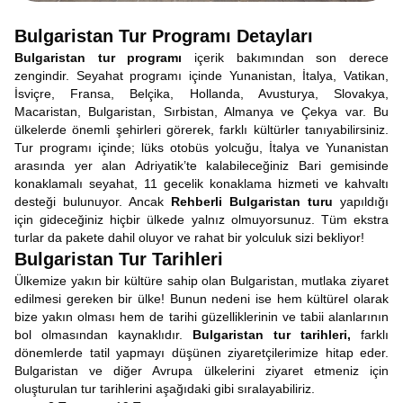
Bulgaristan Tur Programı Detayları
Bulgaristan tur programı
içerik bakımından son derece
zengindir. Seyahat programı içinde Yunanistan, İtalya, Vatikan,
İsviçre, Fransa, Belçika, Hollanda, Avusturya, Slovakya,
Macaristan, Bulgaristan, Sırbistan, Almanya ve Çekya var. Bu
ülkelerde önemli şehirleri görerek, farklı kültürler tanıyabilirsiniz.
Tur programı içinde; lüks otobüs yolcuğu, İtalya ve Yunanistan
arasında yer alan Adriyatik’te kalabileceğiniz Bari gemisinde
konaklamalı seyahat, 11 gecelik konaklama hizmeti ve kahvaltı
desteği bulunuyor. Ancak
Rehberli Bulgaristan turu
yapıldığı
için gideceğiniz hiçbir ülkede yalnız olmuyorsunuz. Tüm ekstra
turlar da pakete dahil oluyor ve rahat bir yolculuk sizi bekliyor!
Bulgaristan Tur Tarihleri
Ülkemize yakın bir kültüre sahip olan Bulgaristan, mutlaka ziyaret
edilmesi gereken bir ülke! Bunun nedeni ise hem kültürel olarak
bize yakın olması hem de tarihi güzelliklerinin ve tabii alanlarının
bol olmasından kaynaklıdır.
Bulgaristan tur tarihleri,
farklı
dönemlerde tatil yapmayı düşünen ziyaretçilerimize hitap eder.
Bulgaristan ve diğer Avrupa ülkelerini ziyaret etmeniz için
oluşturulan tur tarihlerini aşağıdaki gibi sıralayabiliriz.