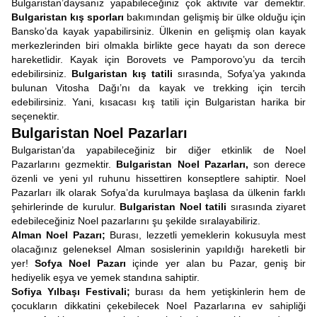
Bulgaristan’daysanız yapabileceğiniz çok aktivite var demektir.
Bulgaristan kış sporları
bakımından gelişmiş bir ülke olduğu için
Bansko’da kayak yapabilirsiniz. Ülkenin en gelişmiş olan kayak
merkezlerinden biri olmakla birlikte gece hayatı da son derece
hareketlidir. Kayak için Borovets ve Pamporovo’yu da tercih
edebilirsiniz.
Bulgaristan kış tatili
sırasında, Sofya’ya yakında
bulunan Vitosha Dağı’nı da kayak ve trekking için tercih
edebilirsiniz. Yani, kısacası kış tatili için Bulgaristan harika bir
seçenektir.
Bulgaristan Noel Pazarları
Bulgaristan’da yapabileceğiniz bir diğer etkinlik de Noel
Pazarlarını gezmektir.
Bulgaristan Noel Pazarları,
son derece
özenli ve yeni yıl ruhunu hissettiren konseptlere sahiptir. Noel
Pazarları ilk olarak Sofya’da kurulmaya başlasa da ülkenin farklı
şehirlerinde de kurulur.
Bulgaristan Noel tatili
sırasında ziyaret
edebileceğiniz Noel pazarlarını şu şekilde sıralayabiliriz.
Alman Noel Pazarı;
Burası, lezzetli yemeklerin kokusuyla mest
olacağınız geleneksel Alman sosislerinin yapıldığı hareketli bir
yer!
Sofya Noel Pazarı
içinde yer alan bu Pazar, geniş bir
hediyelik eşya ve yemek standına sahiptir.
Sofiya Yılbaşı Festivali;
burası da hem yetişkinlerin hem de
çocukların dikkatini çekebilecek Noel Pazarlarına ev sahipliği