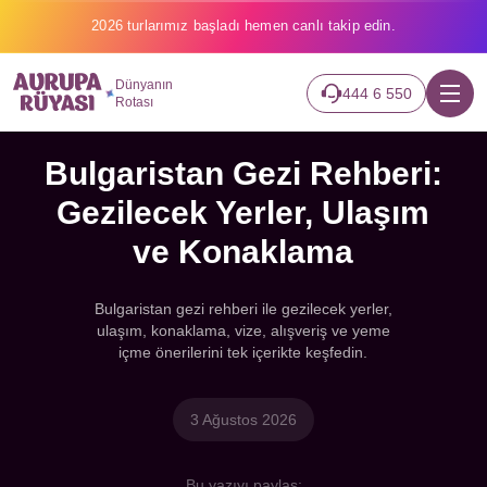
Binlerce gezginin hayali gerçek oluyor.
Dünyanın
444 6 550
Rotası
Bulgaristan Gezi Rehberi:
Gezilecek Yerler, Ulaşım
ve Konaklama
Bulgaristan gezi rehberi ile gezilecek yerler,
ulaşım, konaklama, vize, alışveriş ve yeme
içme önerilerini tek içerikte keşfedin.
3 Ağustos 2026
Bu yazıyı paylaş: