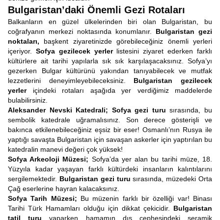
Bulgaristan’daki Önemli Gezi Rotaları
Balkanların en güzel ülkelerinden biri olan Bulgaristan, bu
coğrafyanın merkezi noktasında konumlanır.
Bulgaristan gezi
noktaları,
başkent ziyaretinizde görebileceğiniz önemli yerleri
içeriyor.
Sofya gezilecek yerler
listesini ziyaret ederken farklı
kültürlere ait tarihi yapılarla sık sık karşılaşacaksınız. Sofya’yı
gezerken Bulgar kültürünü yakından tanıyabilecek ve mutfak
lezzetlerini deneyimleyebileceksiniz.
Bulgaristan gezilecek
yerler
içindeki rotaları aşağıda yer verdiğimiz maddelerde
bulabilirsiniz.
Aleksander Nevski Katedrali; Sofya gezi turu
sırasında, bu
sembolik katedrale uğramalısınız. Son derece gösterişli ve
bakınca etkilenebileceğiniz eşsiz bir eser! Osmanlı’nın Rusya ile
yaptığı savaşta Bulgaristan için savaşan askerler için yaptırılan bu
katedralin manevi değeri çok yüksek!
Sofya Arkeoloji Müzesi;
Sofya’da yer alan bu tarihi müze, 18.
Yüzyıla kadar yaşayan farklı kültürdeki insanların kalıntılarını
sergilemektedir.
Bulgaristan gezi turu
sırasında, müzedeki Orta
Çağ eserlerine hayran kalacaksınız.
Sofya Tarih Müzesi;
Bu müzenin farklı bir özelliği var! Binası
Tarihi Türk Hamamları olduğu için dikkat çekicidir.
Bulgaristan
tatil turu
yaparken hamamın dış cephesindeki seramik