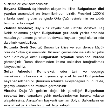
süslemeleri çok seveceksiniz.
Boyana Kilisesi;
üç binadan oluşan bu kilise,
Bulgaristan dini
yapıları
arasındaki en önemlilerinden biridir. Freskleri 1200’lü
yıllarda yapılmış olan ve içinde Orta Çağ resimlerinin yer aldığı
tam bir tarihi simge!
Zlatnite Mostove;
Büyük bir kayalık olan Zlatnite Mostove, Taş
Nehir anlamına geliyor.
Bulgaristan gezilecek yerler
arasında
mutlaka yer alması gereken bu devasa kayaların yeşil alanlarında
da piknik yapılabiliyor.
Rotunda Sveti Georgi;
Burası bir kilise ve son derece küçük
olsa da Sofya için önemlidir. Kilisenin çevresinde ise eski bir şehir
olan Serdica’ya aittir.
Bulgaristan seyahati
sırasında, burada
göreceğiniz Roma döneminden kalma sokakları fotoğraflamak
isteyeceksiniz.
Sofya Arkeoloji Kompleksi;
eğer tarih ve geçmişe
meraklıysanız burası çok hoşunuza gidecek bir yer!
Bulgaristan
seyahat rehberi
oluştururken rotanıza ekleyeceğiniz bu durakta,
geçmiş kalıntıları da mutlaka görmelisiniz.
Vitosha Dağı
Ve gelelim doğal bir güzelliğe!
Bulgaristan
seyahat turu
yaparken şehir merkezindeyken buraya kolayca
ulaşabilirsiniz. Avrupa’nın başkenti sayılan Sofya, Balkanların en
eski ulusal parkı olan bu güzel dağa sahiptir.