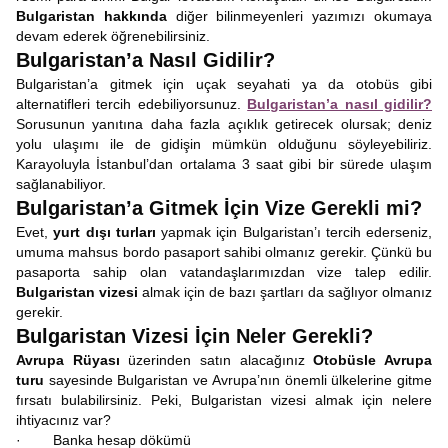
Bulgaristan hakkında
diğer bilinmeyenleri yazımızı okumaya
devam ederek öğrenebilirsiniz.
Bulgaristan’a Nasıl Gidilir?
Bulgaristan’a gitmek için uçak seyahati ya da otobüs gibi
alternatifleri tercih edebiliyorsunuz.
Bulgaristan’a nasıl gidilir?
Sorusunun yanıtına daha fazla açıklık getirecek olursak; deniz
yolu ulaşımı ile de gidişin mümkün olduğunu söyleyebiliriz.
Karayoluyla İstanbul’dan ortalama 3 saat gibi bir sürede ulaşım
sağlanabiliyor.
Bulgaristan’a Gitmek İçin Vize Gerekli mi?
Evet,
yurt dışı turları
yapmak için Bulgaristan’ı tercih ederseniz,
umuma mahsus bordo pasaport sahibi olmanız gerekir. Çünkü bu
pasaporta sahip olan vatandaşlarımızdan vize talep edilir.
Bulgaristan vizesi
almak için de bazı şartları da sağlıyor olmanız
gerekir.
Bulgaristan Vizesi İçin Neler Gerekli?
Avrupa Rüyası
üzerinden satın alacağınız
Otobüsle Avrupa
turu
sayesinde Bulgaristan ve Avrupa’nın önemli ülkelerine gitme
fırsatı bulabilirsiniz. Peki, Bulgaristan vizesi almak için nelere
ihtiyacınız var?
· Banka hesap dökümü