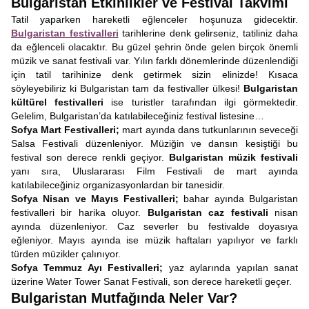
Bulgaristan Etkinlikler ve Festival Takvimi
Tatil yaparken
hareketli eğlenceler hoşunuza gidecektir.
Bulgaristan festivalleri
tarihlerine denk gelirseniz, tatiliniz daha
da eğlenceli olacaktır. Bu güzel şehrin önde gelen birçok önemli
müzik ve sanat festivali var. Yılın farklı dönemlerinde düzenlendiği
için tatil tarihinize denk getirmek sizin elinizde! Kısaca
söyleyebiliriz ki Bulgaristan tam da festivaller ülkesi!
Bulgaristan
kültürel festivalleri
ise turistler tarafından ilgi görmektedir.
Gelelim, Bulgaristan’da katılabileceğiniz festival listesine…
Sofya Mart Festivalleri;
mart ayında dans tutkunlarının seveceği
Salsa Festivali düzenleniyor. Müziğin ve dansın kesiştiği bu
festival son derece renkli geçiyor.
Bulgaristan müzik festivali
yanı sıra, Uluslararası Film Festivali de mart ayında
katılabileceğiniz organizasyonlardan bir tanesidir.
Sofya Nisan ve Mayıs Festivalleri;
bahar ayında Bulgaristan
festivalleri bir harika oluyor.
Bulgaristan caz festivali
nisan
ayında düzenleniyor. Caz severler bu festivalde doyasıya
eğleniyor. Mayıs ayında ise müzik haftaları yapılıyor ve farklı
türden müzikler çalınıyor.
Sofya Temmuz Ayı Festivalleri;
yaz aylarında yapılan sanat
üzerine Water Tower Sanat Festivali, son derece hareketli geçer.
Bulgaristan Mutfağında Neler Var?