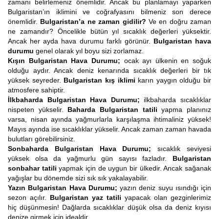
zamanı belirlemeniz önemlidir. Ancak bu planlamayı yaparken
Bulgaristan’ın iklimini ve coğrafyasını bilmeniz son derece
önemlidir.
Bulgaristan’a ne zaman gidilir?
Ve en doğru zaman
ne zamandır? Öncelikle bütün yıl sıcaklık değerleri yüksektir.
Ancak her ayda hava durumu farklı görünür.
Bulgaristan hava
durumu
genel olarak yıl boyu sizi zorlamaz.
Kışın Bulgaristan Hava Durumu;
ocak ayı ülkenin en soğuk
olduğu aydır. Ancak deniz kenarında sıcaklık değerleri bir tık
yüksek seyreder.
Bulgaristan kış iklimi
karın yaygın olduğu bir
atmosfere sahiptir.
İlkbaharda Bulgaristan Hava Durumu;
ilkbaharda sıcaklıklar
nispeten yükselir.
Baharda Bulgaristan tatili
yapma planınız
varsa, nisan ayında yağmurlarla karşılaşma ihtimaliniz yüksek!
Mayıs ayında ise sıcaklıklar yükselir. Ancak zaman zaman havada
bulutları görebilirsiniz.
Sonbaharda Bulgaristan Hava Durumu;
sıcaklık seviyesi
yüksek olsa da yağmurlu gün sayısı fazladır.
Bulgaristan
sonbahar tatili
yapmak için de uygun bir ülkedir. Ancak sağanak
yağışlar bu dönemde sizi sık sık yakalayabilir.
Yazın Bulgaristan Hava Durumu;
yazın deniz suyu ısındığı için
sezon açılır.
Bulgaristan yaz tatili
yapacak olan gezginlerimiz
hiç düşünmesin! Dağlarda sıcaklıklar düşük olsa da deniz kıyısı
denize girmek için idealdir.