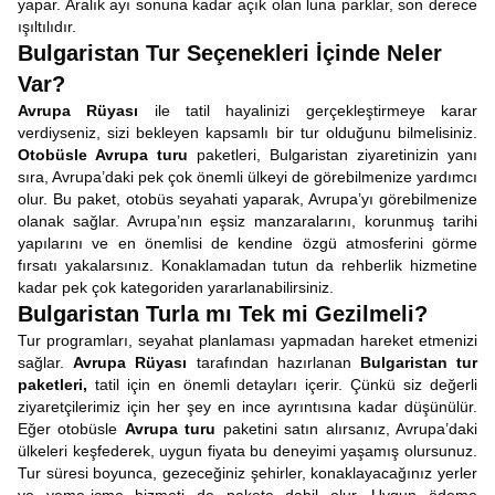
yapar. Aralık ayı sonuna kadar açık olan luna parklar, son derece
ışıltılıdır.
Bulgaristan Tur Seçenekleri İçinde Neler
Var?
Avrupa Rüyası
ile tatil hayalinizi gerçekleştirmeye karar
verdiyseniz, sizi bekleyen kapsamlı bir tur olduğunu bilmelisiniz.
Otobüsle Avrupa turu
paketleri, Bulgaristan ziyaretinizin yanı
sıra, Avrupa’daki pek çok önemli ülkeyi de görebilmenize yardımcı
olur. Bu paket, otobüs seyahati yaparak, Avrupa’yı görebilmenize
olanak sağlar. Avrupa’nın eşsiz manzaralarını, korunmuş tarihi
yapılarını ve en önemlisi de kendine özgü atmosferini görme
fırsatı yakalarsınız. Konaklamadan tutun da rehberlik hizmetine
kadar pek çok kategoriden yararlanabilirsiniz.
Bulgaristan Turla mı Tek mi Gezilmeli?
Tur programları, seyahat planlaması yapmadan hareket etmenizi
sağlar.
Avrupa Rüyası
tarafından hazırlanan
Bulgaristan tur
paketleri,
tatil için en önemli detayları içerir. Çünkü siz değerli
ziyaretçilerimiz için her şey en ince ayrıntısına kadar düşünülür.
Eğer otobüsle
Avrupa turu
paketini satın alırsanız, Avrupa’daki
ülkeleri keşfederek, uygun fiyata bu deneyimi yaşamış olursunuz.
Tur süresi boyunca, gezeceğiniz şehirler, konaklayacağınız yerler