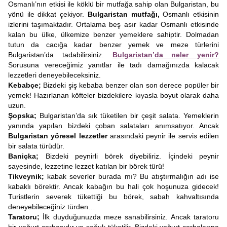
Osmanlı’nın etkisi ile köklü bir mutfağa sahip olan Bulgaristan, bu
yönü ile dikkat çekiyor.
Bulgaristan mutfağı,
Osmanlı etkisinin
izlerini taşımaktadır. Ortalama beş asır kadar Osmanlı etkisinde
kalan bu ülke, ülkemize benzer yemeklere sahiptir. Dolmadan
tutun da cacığa kadar benzer yemek ve meze türlerini
Bulgaristan’da tadabilirsiniz.
Bulgaristan’da neler yenir?
Sorusuna vereceğimiz yanıtlar ile tadı damağınızda kalacak
lezzetleri deneyebileceksiniz.
Kebabçe;
Bizdeki şiş kebaba benzer olan son derece popüler bir
yemek! Hazırlanan köfteler bizdekilere kıyasla boyut olarak daha
uzun.
Şopska;
Bulgaristan’da sık tüketilen bir çeşit salata. Yemeklerin
yanında yapılan bizdeki çoban salataları anımsatıyor. Ancak
Bulgaristan yöresel lezzetler
arasındaki peynir ile servis edilen
bir salata türüdür.
Baniçka;
Bizdeki peynirli börek diyebiliriz. İçindeki peynir
sayesinde, lezzetine lezzet katılan bir börek türü!
Tikveynik;
kabak severler burada mı? Bu atıştırmalığın adı ise
kabaklı börektir. Ancak kabağın bu hali çok hoşunuza gidecek!
Turistlerin severek tükettiği bu börek, sabah kahvaltısında
deneyebileceğiniz türden…
Taratoru;
İlk duyduğunuzda meze sanabilirsiniz. Ancak taratoru