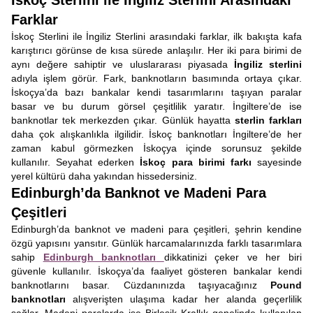
İskoç Sterlini ile İngiliz Sterlini Arasındaki
Farklar
İskoç Sterlini ile İngiliz Sterlini arasındaki farklar, ilk bakışta kafa
karıştırıcı görünse de kısa sürede anlaşılır. Her iki para birimi de
aynı değere sahiptir ve uluslararası piyasada
İngiliz sterlini
adıyla işlem görür. Fark, banknotların basımında ortaya çıkar.
İskoçya’da bazı bankalar kendi tasarımlarını taşıyan paralar
basar ve bu durum görsel çeşitlilik yaratır. İngiltere’de ise
banknotlar tek merkezden çıkar. Günlük hayatta
sterlin farkları
daha çok alışkanlıkla ilgilidir. İskoç banknotları İngiltere’de her
zaman kabul görmezken İskoçya içinde sorunsuz şekilde
kullanılır. Seyahat ederken
İskoç para birimi farkı
sayesinde
yerel kültürü daha yakından hissedersiniz.
Edinburgh’da Banknot ve Madeni Para
Çeşitleri
Edinburgh’da banknot ve madeni para çeşitleri, şehrin kendine
özgü yapısını yansıtır. Günlük harcamalarınızda farklı tasarımlara
sahip
Edinburgh banknotları
dikkatinizi çeker ve her biri
güvenle kullanılır. İskoçya’da faaliyet gösteren bankalar kendi
banknotlarını basar. Cüzdanınızda taşıyacağınız
Pound
banknotları
alışverişten ulaşıma kadar her alanda geçerlilik