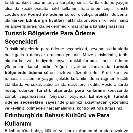
farklı banknot tasarımlarıyla karşılaşırsınız. Kartla ödeme yaygın
olsa da küçük esnafta nakit kullanımı hâlâ önem taşır. Turistik
caddelerde
Pound ile ödeme
süreci oldukça pratiktir. Bütçenizi
planlarken
Edinburgh fiyatları
hakkında önceden fikir edinirsiniz
ve alışveriş sırasında beklenmedik masraflarla karşılaşmazsınız.
Turistik Bölgelerde Para Ödeme
Seçenekleri
Turistik bölgelerde para ödeme seçenekleri, seyahatinizi konforlu
hale getiren detaylar arasında yer alır. Müze girişlerinde, tarihi
alanlarda ve hediyelik eşya dükkânlarında farklı ödeme
yöntemleri kabul edilir. Yoğun ziyaretçi alanlarında
turistik
bölgelerde ödeme
süreci hızlı ve düzenli ilerler. Kredi kartı ve
temassız sistemler yaygın şekilde kullanılır. Buna rağmen küçük
stantlarda ve sokak satıcılarında nakit tercih edilir. Restoranlarda
hesap öderken
turistik alanlarda para kullanımı
konusunda
zorluk yaşamazsınız. Seyahat boyunca
Edinburgh turistik
ödeme seçenekleri
sayesinde planınızı aksatmadan gezersiniz
ve keyfinizi bölmeden harcamalarınızı kontrol altında tutarsınız.
Edinburgh’da Bahşiş Kültürü ve Para
Kullanımı
Edinburgh’da bahşiş kültürü ve para kullanımı abartıdan uzak ve