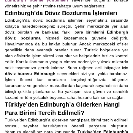
Edinburgh ödeme yöntemleri
sayesinde bütçenizi kolayca
yönetirsiniz ve şehir ritmine rahatça uyum sağlarsınız.
Edinburgh’da Döviz Bozdurma İşlemleri
Edinburgh’da döviz bozdurma işlemleri seyahatiniz sırasında
kolayca halledebileceğiniz süreçtir. Şehir merkezinde yer alan
döviz büroları ve bankalar, farklı para birimlerini
Edinburgh
döviz bozdurma
hizmeti kapsamında güvenle değiştirir.
Havalimanında da bu imkân bulunur. Ancak merkezdeki ofisler
genellikle daha avantajlı oranlar sunar. Turistik bölgelerde yer
alan ofislerde işlem süresi kısa olur ve belgeleriniz hızlıca kontrol
edilir. Kart kullanımının yaygın olması nedeniyle yüksek miktarda
nakit taşımanıza gerek kalmaz. Buna rağmen acil ihtiyaçlar için
döviz bürosu Edinburgh
seçenekleri sizi yarı yolda bırakmaz.
İşlem öncesi kur oranlarını karşılaştırdığınızda bütçenizi
korursunuz ve gereksiz masraflardan kaçınarak seyahatinizi daha
bilinçli şekilde planlarsınız. Bu yaklaşım size güven ve esneklik
kazandırır tüm yolculuk boyunca rahat huzurlu kalmanızı sağlar.
Türkiye’den Edinburgh’a Giderken Hangi
Para Birimi Tercih Edilmeli?
Türkiye’den Edinburgh’a giderken hangi para birimi tercih edilmeli
sorusu, seyahat hazırlığınızın önemli parçasını oluşturur.
Yanınıza alacağınız para konusunda
Türkiye’den Edinburgh’a