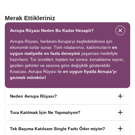
Merak Ettikleriniz
Avrupa Rüyası Neden Bu Kadar Hesaplı?
Avrupa Rüyası, herkesin Avrupa’yı keşfedebilmesi için
ekonomik turlar sunar. Tüm rotalarımız, katılımcıların
en
uygun maliyetle en fazla deneyimi
yaşaması hedefiyle
hazırlanır. Tur ücretleri; toplam tur süresi, konaklama sayısı,
gezilen şehirler ve sezona göre değişiklik gösterebilir.
Kısacası, Avrupa Rüyası ile
en uygun fiyatla Avrupa’yı
gezmek mümkün!
Neden Avrupa Rüyası?
Avrupa Rüyası ile ekonomik bir şekilde
tek seferde birçok
Tura Katılmak İçin Ne Yapmalıyım?
ülkeyi
keşfedin! Ekstra tur ücreti yok, tüm geziler fiyata
dahil.
Profesyonel kokartlı rehberler
,
konforlu oteller
ve
Tur sayfasındaki
“Başvuru Yap”
formunu doldurun ve
benzersiz rotalar
ile Avrupa’yı en keyifli şekilde yaşayın.
Tek Başıma Katılsam Single Farkı Öder miyim?
seyahat sözleşmesini
onaylayın.
İlk taksiti
ödediğinizde