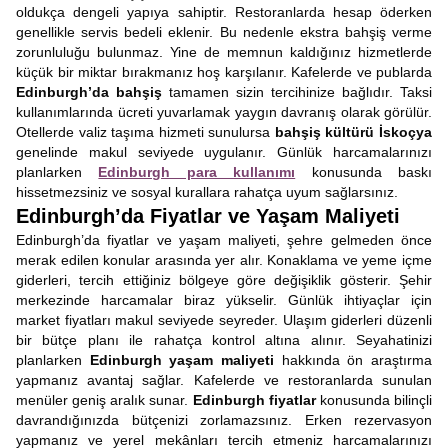
oldukça dengeli yapıya sahiptir. Restoranlarda hesap öderken
genellikle servis bedeli eklenir. Bu nedenle ekstra bahşiş verme
zorunluluğu bulunmaz. Yine de memnun kaldığınız hizmetlerde
küçük bir miktar bırakmanız hoş karşılanır. Kafelerde ve publarda
Edinburgh’da bahşiş
tamamen sizin tercihinize bağlıdır. Taksi
kullanımlarında ücreti yuvarlamak yaygın davranış olarak görülür.
Otellerde valiz taşıma hizmeti sunulursa
bahşiş kültürü İskoçya
genelinde makul seviyede uygulanır. Günlük harcamalarınızı
planlarken
Edinburgh para kullanımı
konusunda baskı
hissetmezsiniz ve sosyal kurallara rahatça uyum sağlarsınız.
Edinburgh’da Fiyatlar ve Yaşam Maliyeti
Edinburgh’da fiyatlar ve yaşam maliyeti, şehre gelmeden önce
merak edilen konular arasında yer alır. Konaklama ve yeme içme
giderleri, tercih ettiğiniz bölgeye göre değişiklik gösterir. Şehir
merkezinde harcamalar biraz yükselir. Günlük ihtiyaçlar için
market fiyatları makul seviyede seyreder. Ulaşım giderleri düzenli
bir bütçe planı ile rahatça kontrol altına alınır. Seyahatinizi
planlarken
Edinburgh yaşam maliyeti
hakkında ön araştırma
yapmanız avantaj sağlar. Kafelerde ve restoranlarda sunulan
menüler geniş aralık sunar.
Edinburgh fiyatlar
konusunda bilinçli
davrandığınızda bütçenizi zorlamazsınız. Erken rezervasyon
yapmanız ve yerel mekânları tercih etmeniz harcamalarınızı