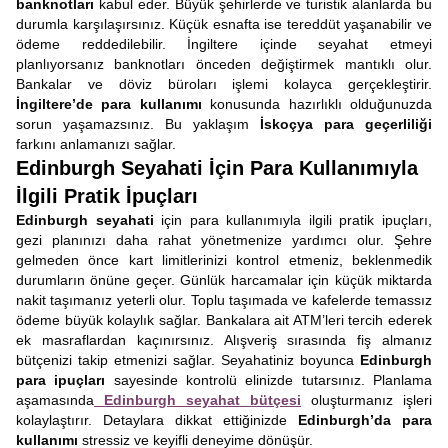
banknotları
kabul eder. Büyük şehirlerde ve turistik alanlarda bu
durumla karşılaşırsınız. Küçük esnafta ise tereddüt yaşanabilir ve
ödeme reddedilebilir. İngiltere içinde seyahat etmeyi
planlıyorsanız banknotları önceden değiştirmek mantıklı olur.
Bankalar ve döviz büroları işlemi kolayca gerçekleştirir.
İngiltere’de para kullanımı
konusunda hazırlıklı olduğunuzda
sorun yaşamazsınız. Bu yaklaşım
İskoçya para geçerliliği
farkını anlamanızı sağlar.
Edinburgh Seyahati İçin Para Kullanımıyla
İlgili Pratik İpuçları
Edinburgh seyahati
için para kullanımıyla ilgili pratik ipuçları,
gezi planınızı daha rahat yönetmenize yardımcı olur. Şehre
gelmeden önce kart limitlerinizi kontrol etmeniz, beklenmedik
durumların önüne geçer. Günlük harcamalar için küçük miktarda
nakit taşımanız yeterli olur. Toplu taşımada ve kafelerde temassız
ödeme büyük kolaylık sağlar. Bankalara ait ATM’leri tercih ederek
ek masraflardan kaçınırsınız. Alışveriş sırasında fiş almanız
bütçenizi takip etmenizi sağlar. Seyahatiniz boyunca
Edinburgh
para ipuçları
sayesinde kontrolü elinizde tutarsınız. Planlama
aşamasında
Edinburgh seyahat bütçesi
oluşturmanız işleri
kolaylaştırır. Detaylara dikkat ettiğinizde
Edinburgh’da para
kullanımı
stressiz ve keyifli deneyime dönüşür.