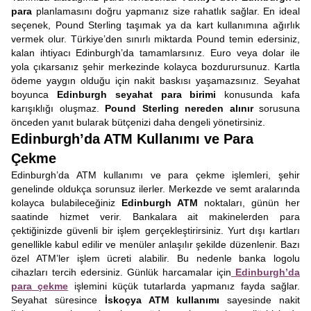
para
planlamasını doğru yapmanız size rahatlık sağlar. En ideal
seçenek, Pound Sterling taşımak ya da kart kullanımına ağırlık
vermek olur. Türkiye’den sınırlı miktarda Pound temin edersiniz,
kalan ihtiyacı Edinburgh’da tamamlarsınız. Euro veya dolar ile
yola çıkarsanız şehir merkezinde kolayca bozdurursunuz. Kartla
ödeme yaygın olduğu için nakit baskısı yaşamazsınız. Seyahat
boyunca
Edinburgh seyahat para birimi
konusunda kafa
karışıklığı oluşmaz.
Pound Sterling nereden alınır
sorusuna
önceden yanıt bularak bütçenizi daha dengeli yönetirsiniz.
Edinburgh’da ATM Kullanımı ve Para
Çekme
Edinburgh’da ATM kullanımı ve para çekme işlemleri, şehir
genelinde oldukça sorunsuz ilerler. Merkezde ve semt aralarında
kolayca bulabileceğiniz
Edinburgh ATM
noktaları, günün her
saatinde hizmet verir. Bankalara ait makinelerden para
çektiğinizde güvenli bir işlem gerçekleştirirsiniz. Yurt dışı kartları
genellikle kabul edilir ve menüler anlaşılır şekilde düzenlenir. Bazı
özel ATM’ler işlem ücreti alabilir. Bu nedenle banka logolu
cihazları tercih edersiniz. Günlük harcamalar için
Edinburgh’da
para çekme
işlemini küçük tutarlarda yapmanız fayda sağlar.
Seyahat süresince
İskoçya ATM kullanımı
sayesinde nakit