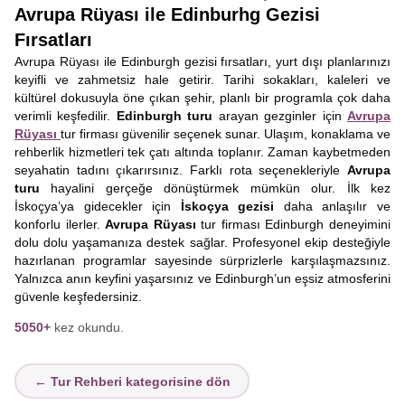
Avrupa Rüyası ile Edinburhg Gezisi
Fırsatları
Avrupa Rüyası ile Edinburgh gezisi fırsatları, yurt dışı planlarınızı
keyifli ve zahmetsiz hale getirir. Tarihi sokakları, kaleleri ve
kültürel dokusuyla öne çıkan şehir, planlı bir programla çok daha
verimli keşfedilir.
Edinburgh turu
arayan gezginler için
Avrupa
Rüyası
tur firması güvenilir seçenek sunar. Ulaşım, konaklama ve
rehberlik hizmetleri tek çatı altında toplanır. Zaman kaybetmeden
seyahatin tadını çıkarırsınız. Farklı rota seçenekleriyle
Avrupa
turu
hayalini gerçeğe dönüştürmek mümkün olur. İlk kez
İskoçya’ya gidecekler için
İskoçya gezisi
daha anlaşılır ve
konforlu ilerler.
Avrupa Rüyası
tur firması Edinburgh deneyimini
dolu dolu yaşamanıza destek sağlar. Profesyonel ekip desteğiyle
hazırlanan programlar sayesinde sürprizlerle karşılaşmazsınız.
Yalnızca anın keyfini yaşarsınız ve Edinburgh’un eşsiz atmosferini
güvenle keşfedersiniz.
5050+
kez okundu.
← Tur Rehberi kategorisine dön