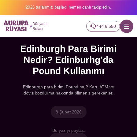
2026 turlarımız başladı hemen canlı takip edin.
Dünyanın
444 6 550
Rotası
Edinburgh Para Birimi
Nedir? Edinburhg’da
Pound Kullanımı
Edinburgh para birimi Pound mu? Kart, ATM ve
döviz bozdurma hakkında bilmeniz gerekenler.
8 Şubat 2026
Bu yazıyı paylaş: