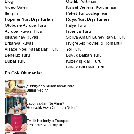
Blog
Gizlilik Politikası
Video Galeri
Kişisel Verilerin Korunması
İletişim
Paket Tur Sözleşmesi
Popüler Yurt Dışı Turları
Rüya Yurt Dışı Turları
Otobüsle Avrupa Turu
İtalya Turu
Avrupa Rüyası Plus
İspanya Turu
İskandinav Rüyası
Sicilya Amalfi Güney İtalya Turu
Britanya Rüyası
İsviçre Alp Köyleri & Romantik
Alsace Noel Kasabaları Turu
Yol Turu
Benelüx Turu
Büyük Balkan Turu
Dubai Turu
Kuzey Işıkları Turu
Büyük Britanya Turu
En Çok Okunanlar
Yurtdışında Kullanılacak Para
Birimi Nedir?
Japonya'dan Ne Alınır?
Hediyelik Eşya Önerileri Neler?
Evlilik Nedeniyle Pasaport
Yenileme Nasıl Yapılır?