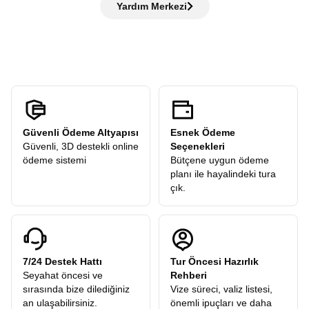
şehir turu gerçekleştirilir. Tarihi yerleri gezer, rehberimizden
Yardım Merkezi
dahil”
anlayışıyla hareket eder ve sizden
hiçbir ekstra tur
öneriler alır ve sonrasında verilen
serbest zamanda
şehri
ücreti
talep etmez. Turlarımızdaki tüm ekstra geziler
kendi temponuzda deneyimleyebilirsiniz.
katılımcılarımıza hediye olarak dahildir.
Güvenli Ödeme Altyapısı
Esnek Ödeme
Güvenli, 3D destekli online
Seçenekleri
ödeme sistemi
Bütçene uygun ödeme
planı ile hayalindeki tura
çık.
7/24 Destek Hattı
Tur Öncesi Hazırlık
Seyahat öncesi ve
Rehberi
sırasında bize dilediğiniz
Vize süreci, valiz listesi,
an ulaşabilirsiniz.
önemli ipuçları ve daha