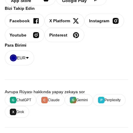
App Store
Google Play
Bizi Takip Edin
Facebook
X Platform
Instagram
Youtube
Pinterest
Para Birimi
EUR
Avrupa Rüyası hakkında yapay zekaya sor
ChatGPT
Claude
Gemini
Perplexity
G
C
G
P
Grok
X