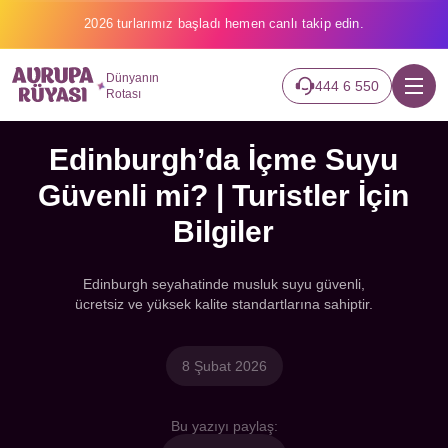
2026 turlarımız başladı hemen canlı takip edin.
Dünyanın
444 6 550
Rotası
Edinburgh’da İçme Suyu
Güvenli mi? | Turistler İçin
Bilgiler
Edinburgh seyahatinde musluk suyu güvenli,
ücretsiz ve yüksek kalite standartlarına sahiptir.
8 Şubat 2026
Bu yazıyı paylaş: