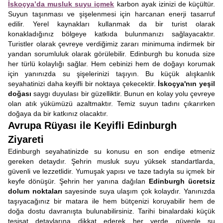
İskoçya’da musluk suyu içmek
karbon ayak izinizi de küçültür.
Suyun taşınması ve şişelenmesi için harcanan enerji tasarruf
edilir. Yerel kaynakları kullanmak da bir turist olarak
konakladığınız bölgeye katkıda bulunmanızı sağlayacaktır.
Turistler olarak çevreye verdiğimiz zararı minimuma indirmek bir
yandan sorumluluk olarak görülebilir. Edinburgh bu konuda size
her türlü kolaylığı sağlar. Hem cebinizi hem de doğayı korumak
için yanınızda su şişelerinizi taşıyın. Bu küçük alışkanlık
seyahatinizi daha keyifli bir noktaya çekecektir.
İskoçya'nın yeşil
doğası
saygı duyulası bir güzelliktir. Bunun en kolay yolu çevreye
olan atık yükümüzü azaltmaktır. Temiz suyun tadını çıkarırken
doğaya da bir katkınız olacaktır.
Avrupa Rüyası ile Keyifli Edinburgh
Ziyareti
Edinburgh seyahatinizde su konusu en son endişe etmeniz
gereken detaydır. Şehrin musluk suyu yüksek standartlarda,
güvenli ve lezzetlidir. Yumuşak yapısı ve taze tadıyla su içmek bir
keyfe dönüşür. Şehrin her yanına dağılan
Edinburgh ücretsiz
dolum noktaları
sayesinde suya ulaşım çok kolaydır. Yanınızda
taşıyacağınız bir matara ile hem bütçenizi koruyabilir hem de
doğa dostu davranışta bulunabilirsiniz. Tarihi binalardaki küçük
tesisat detaylarına dikkat ederek her yerde güvenle su