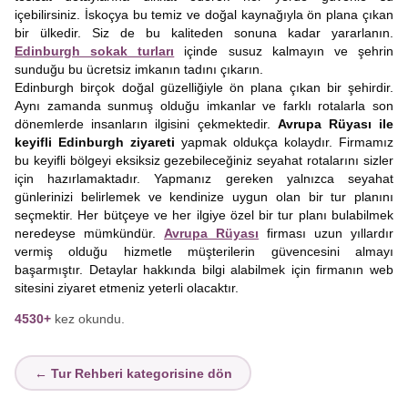
içebilirsiniz. İskoçya bu temiz ve doğal kaynağıyla ön plana çıkan
bir ülkedir. Siz de bu kaliteden sonuna kadar yararlanın.
Edinburgh sokak turları
içinde susuz kalmayın ve şehrin
sunduğu bu ücretsiz imkanın tadını çıkarın.
Edinburgh birçok doğal güzelliğiyle ön plana çıkan bir şehirdir.
Aynı zamanda sunmuş olduğu imkanlar ve farklı rotalarla son
dönemlerde insanların ilgisini çekmektedir.
Avrupa Rüyası ile
keyifli Edinburgh ziyareti
yapmak oldukça kolaydır. Firmamız
bu keyifli bölgeyi eksiksiz gezebileceğiniz seyahat rotalarını sizler
için hazırlamaktadır. Yapmanız gereken yalnızca seyahat
günlerinizi belirlemek ve kendinize uygun olan bir tur planını
seçmektir. Her bütçeye ve her ilgiye özel bir tur planı bulabilmek
neredeyse mümkündür.
Avrupa Rüyası
firması uzun yıllardır
vermiş olduğu hizmetle müşterilerin güvencesini almayı
başarmıştır. Detaylar hakkında bilgi alabilmek için firmanın web
sitesini ziyaret etmeniz yeterli olacaktır.
4530+
kez okundu.
← Tur Rehberi kategorisine dön