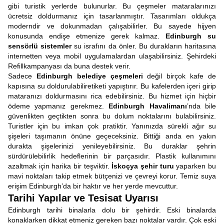
gibi turistik yerlerde bulunurlar. Bu çeşmeler mataralarınızı
ücretsiz doldurmanız için tasarlanmıştır. Tasarımları oldukça
moderndir ve dokunmadan çalışabilirler. Bu sayede hijyen
konusunda endişe etmenize gerek kalmaz.
Edinburgh su
sensörlü sistemler
su israfını da önler. Bu durakların haritasına
internetten veya mobil uygulamalardan ulaşabilirsiniz. Şehirdeki
Refillkampanyası da buna destek verir.
Sadece
Edinburgh belediye çeşmeleri
değil birçok kafe de
kapısına su doldurulabiliretiketi yapıştırır. Bu kafelerden içeri girip
mataranızı doldurmasını rica edebilirsiniz. Bu hizmet için hiçbir
ödeme yapmanız gerekmez.
Edinburgh Havalimanı
’nda bile
güvenlikten geçtikten sonra bu dolum noktalarını bulabilirsiniz.
Turistler için bu imkan çok pratiktir. Yanınızda sürekli ağır su
şişeleri taşımanın önüne geçeceksiniz. Bittiği anda en yakın
durakta şişelerinizi yenileyebilirsiniz. Bu duraklar şehrin
sürdürülebilirlik hedeflerinin bir parçasıdır. Plastik kullanımını
azaltmak için harika bir teşviktir.
İskoçya şehir turu
yaparken bu
mavi noktaları takip etmek bütçenizi ve çevreyi korur. Temiz suya
erişim Edinburgh’da bir haktır ve her yerde mevcuttur.
Tarihi Yapılar ve Tesisat Uyarısı
Edinburgh tarihi binalarla dolu bir şehirdir. Eski binalarda
konaklarken dikkat etmeniz gereken bazı noktalar vardır. Çok eski