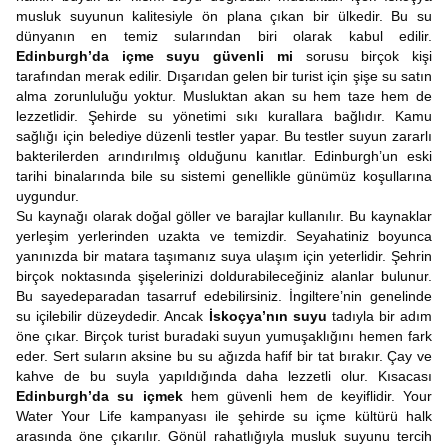
musluk suyunun kalitesiyle ön plana çıkan bir ülkedir. Bu su
dünyanın en temiz sularından biri olarak kabul edilir.
Edinburgh’da içme suyu güvenli mi
sorusu birçok kişi
tarafından merak edilir. Dışarıdan gelen bir turist için şişe su satın
alma zorunluluğu yoktur. Musluktan akan su hem taze hem de
lezzetlidir. Şehirde su yönetimi sıkı kurallara bağlıdır. Kamu
sağlığı için belediye düzenli testler yapar. Bu testler suyun zararlı
bakterilerden arındırılmış olduğunu kanıtlar. Edinburgh’un eski
tarihi binalarında bile su sistemi genellikle günümüz koşullarına
uygundur.
Su kaynağı olarak doğal göller ve barajlar kullanılır. Bu kaynaklar
yerleşim yerlerinden uzakta ve temizdir. Seyahatiniz boyunca
yanınızda bir matara taşımanız suya ulaşım için yeterlidir. Şehrin
birçok noktasında şişelerinizi doldurabileceğiniz alanlar bulunur.
Bu sayedeparadan tasarruf edebilirsiniz. İngiltere’nin genelinde
su içilebilir düzeydedir. Ancak
İskoçya’nın suyu
tadıyla bir adım
öne çıkar. Birçok turist buradaki suyun yumuşaklığını hemen fark
eder. Sert suların aksine bu su ağızda hafif bir tat bırakır. Çay ve
kahve de bu suyla yapıldığında daha lezzetli olur. Kısacası
Edinburgh’da su içmek
hem güvenli hem de keyiflidir. Your
Water Your Life kampanyası ile şehirde su içme kültürü halk
arasında öne çıkarılır. Gönül rahatlığıyla musluk suyunu tercih