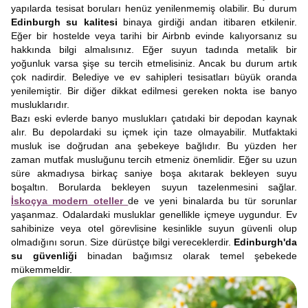
yapılarda tesisat boruları henüz yenilenmemiş olabilir. Bu durum
Edinburgh su kalitesi
binaya girdiği andan itibaren etkilenir.
Eğer bir hostelde veya tarihi bir Airbnb evinde kalıyorsanız su
hakkında bilgi almalısınız. Eğer suyun tadında metalik bir
yoğunluk varsa şişe su tercih etmelisiniz. Ancak bu durum artık
çok nadirdir. Belediye ve ev sahipleri tesisatları büyük oranda
yenilemiştir. Bir diğer dikkat edilmesi gereken nokta ise banyo
musluklarıdır.
Bazı eski evlerde banyo muslukları çatıdaki bir depodan kaynak
alır. Bu depolardaki su içmek için taze olmayabilir. Mutfaktaki
musluk ise doğrudan ana şebekeye bağlıdır. Bu yüzden her
zaman mutfak musluğunu tercih etmeniz önemlidir. Eğer su uzun
süre akmadıysa birkaç saniye boşa akıtarak bekleyen suyu
boşaltın. Borularda bekleyen suyun tazelenmesini sağlar.
İskoçya modern oteller
de ve yeni binalarda bu tür sorunlar
yaşanmaz. Odalardaki musluklar genellikle içmeye uygundur. Ev
sahibinize veya otel görevlisine kesinlikle suyun güvenli olup
olmadığını sorun. Size dürüstçe bilgi vereceklerdir.
Edinburgh'da
su güvenliği
binadan bağımsız olarak temel şebekede
mükemmeldir.