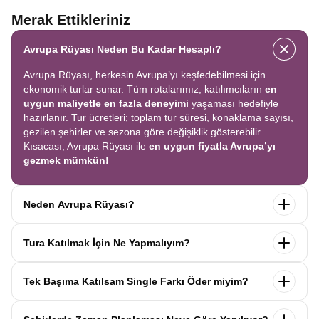
Merak Ettikleriniz
Avrupa Rüyası Neden Bu Kadar Hesaplı?
Avrupa Rüyası, herkesin Avrupa’yı keşfedebilmesi için
ekonomik turlar sunar. Tüm rotalarımız, katılımcıların
en
uygun maliyetle en fazla deneyimi
yaşaması hedefiyle
hazırlanır. Tur ücretleri; toplam tur süresi, konaklama sayısı,
gezilen şehirler ve sezona göre değişiklik gösterebilir.
Kısacası, Avrupa Rüyası ile
en uygun fiyatla Avrupa’yı
gezmek mümkün!
Neden Avrupa Rüyası?
Avrupa Rüyası ile ekonomik bir şekilde
tek seferde birçok
Tura Katılmak İçin Ne Yapmalıyım?
ülkeyi
keşfedin! Ekstra tur ücreti yok, tüm geziler fiyata
dahil.
Profesyonel kokartlı rehberler
,
konforlu oteller
ve
Tur sayfasındaki
“Başvuru Yap”
formunu doldurun ve
benzersiz rotalar
ile Avrupa’yı en keyifli şekilde yaşayın.
Tek Başıma Katılsam Single Farkı Öder miyim?
seyahat sözleşmesini
onaylayın.
İlk taksiti
ödediğinizde
kaydınız tamamlanır ve Avrupa Rüyası’yla yolculuğunuz
Hayır, ödemezsiniz. Avrupa Rüyası’nda tek başına
başlar!