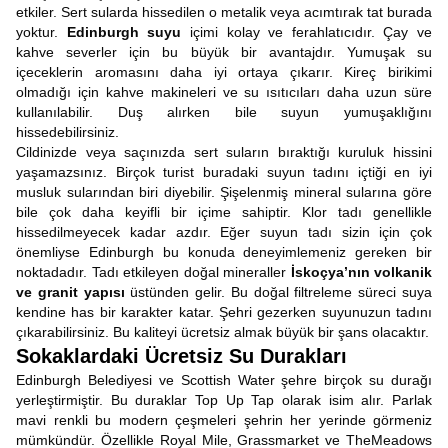
etkiler. Sert sularda hissedilen o metalik veya acımtırak tat burada
yoktur.
Edinburgh suyu
içimi kolay ve ferahlatıcıdır. Çay ve
kahve severler için bu büyük bir avantajdır. Yumuşak su
içeceklerin aromasını daha iyi ortaya çıkarır. Kireç birikimi
olmadığı için kahve makineleri ve su ısıtıcıları daha uzun süre
kullanılabilir. Duş alırken bile suyun yumuşaklığını
hissedebilirsiniz.
Cildinizde veya saçınızda sert suların bıraktığı kuruluk hissini
yaşamazsınız. Birçok turist buradaki suyun tadını içtiği en iyi
musluk sularından biri diyebilir. Şişelenmiş mineral sularına göre
bile çok daha keyifli bir içime sahiptir. Klor tadı genellikle
hissedilmeyecek kadar azdır. Eğer suyun tadı sizin için çok
önemliyse Edinburgh bu konuda deneyimlemeniz gereken bir
noktadadır. Tadı etkileyen doğal mineraller
İskoçya’nın volkanik
ve granit yapısı
üstünden gelir. Bu doğal filtreleme süreci suya
kendine has bir karakter katar. Şehri gezerken suyunuzun tadını
çıkarabilirsiniz. Bu kaliteyi ücretsiz almak büyük bir şans olacaktır.
Sokaklardaki Ücretsiz Su Durakları
Edinburgh Belediyesi ve Scottish Water şehre birçok su durağı
yerleştirmiştir. Bu duraklar Top Up Tap olarak isim alır. Parlak
mavi renkli bu modern çeşmeleri şehrin her yerinde görmeniz
mümkündür. Özellikle Royal Mile, Grassmarket ve TheMeadows