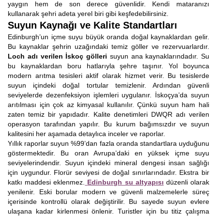
yaygın hem de son derece güvenlidir. Kendi mataranızı
kullanarak şehri adeta yerel biri gibi keşfedebilirsiniz.
Suyun Kaynağı ve Kalite Standartları
Edinburgh’un içme suyu büyük oranda doğal kaynaklardan gelir.
Bu kaynaklar şehrin uzağındaki temiz göller ve rezervuarlardır.
Loch adı verilen İskoç gölleri
suyun ana kaynaklarındadır. Su
bu kaynaklardan boru hatlarıyla şehre taşınır. Yol boyunca
modern arıtma tesisleri aktif olarak hizmet verir. Bu tesislerde
suyun içindeki doğal tortular temizlenir. Ardından güvenli
seviyelerde dezenfeksiyon işlemleri uygulanır. İskoçya’da suyun
arıtılması için çok az kimyasal kullanılır. Çünkü suyun ham hali
zaten temiz bir yapıdadır. Kalite denetimleri DWQR adı verilen
operasyon tarafından yapılır. Bu kurum bağımsızdır ve suyun
kalitesini her aşamada detaylıca inceler ve raporlar.
Yıllık raporlar suyun %99’dan fazla oranda standartlara uyduğunu
göstermektedir. Bu oran Avrupa’daki en yüksek içme suyu
seviyelerindendir. Suyun içindeki mineral dengesi insan sağlığı
için uygundur. Florür seviyesi de doğal sınırlarındadır. Ekstra bir
katkı maddesi eklenmez.
Edinburgh su altyapısı
düzenli olarak
yenilenir. Eski borular modern ve güvenli malzemelerle süreç
içerisinde kontrollü olarak değiştirilir. Bu sayede suyun evlere
ulaşana kadar kirlenmesi önlenir. Turistler için bu titiz çalışma