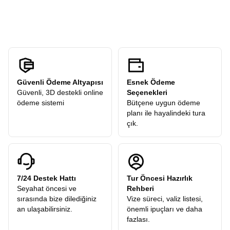
ücreti
talep etmez. Turlarımızdaki tüm ekstra geziler
kendi temponuzda deneyimleyebilirsiniz.
katılımcılarımıza hediye olarak dahildir.
Güvenli Ödeme Altyapısı
Esnek Ödeme
Güvenli, 3D destekli online
Seçenekleri
ödeme sistemi
Bütçene uygun ödeme
planı ile hayalindeki tura
çık.
7/24 Destek Hattı
Tur Öncesi Hazırlık
Seyahat öncesi ve
Rehberi
sırasında bize dilediğiniz
Vize süreci, valiz listesi,
an ulaşabilirsiniz.
önemli ipuçları ve daha
fazlası.