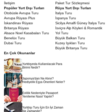
İletişim
Paket Tur Sözleşmesi
Popüler Yurt Dışı Turları
Rüya Yurt Dışı Turları
Otobüsle Avrupa Turu
İtalya Turu
Avrupa Rüyası Plus
İspanya Turu
İskandinav Rüyası
Sicilya Amalfi Güney İtalya Turu
Britanya Rüyası
İsviçre Alp Köyleri & Romantik
Alsace Noel Kasabaları Turu
Yol Turu
Benelüx Turu
Büyük Balkan Turu
Dubai Turu
Kuzey Işıkları Turu
Büyük Britanya Turu
En Çok Okunanlar
Yurtdışında Kullanılacak Para
Birimi Nedir?
Japonya'dan Ne Alınır?
Hediyelik Eşya Önerileri Neler?
Evlilik Nedeniyle Pasaport
Yenileme Nasıl Yapılır?
Yurtdışı Turu İçin En İyi Zaman
Ne Zamandır?