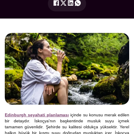
Edinburgh seyahati planlaması
içinde su konusu merak edilen
bir detaydır. İskoçya'nın başkentinde musluk suyu içmek
tamamen güvenlidir. Şehirde su kalitesi oldukça yüksektir. Yerel
halkın büyük bir kısmı suyu doğrudan musluktan içer. İskoçya