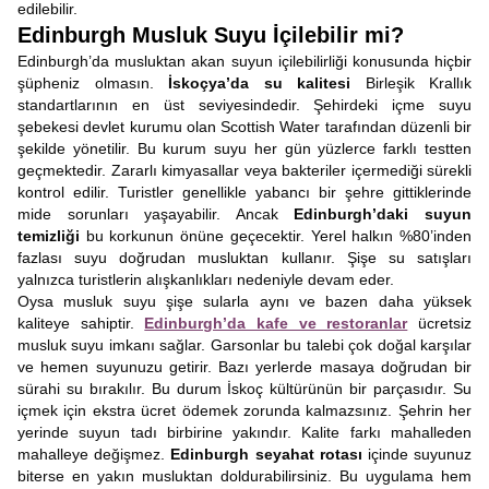
edilebilir.
Edinburgh Musluk Suyu İçilebilir mi?
Edinburgh’da musluktan akan suyun içilebilirliği konusunda hiçbir
şüpheniz olmasın.
İskoçya’da su kalitesi
Birleşik Krallık
standartlarının en üst seviyesindedir. Şehirdeki içme suyu
şebekesi devlet kurumu olan Scottish Water tarafından düzenli bir
şekilde yönetilir. Bu kurum suyu her gün yüzlerce farklı testten
geçmektedir. Zararlı kimyasallar veya bakteriler içermediği sürekli
kontrol edilir. Turistler genellikle yabancı bir şehre gittiklerinde
mide sorunları yaşayabilir. Ancak
Edinburgh’daki suyun
temizliği
bu korkunun önüne geçecektir. Yerel halkın %80’inden
fazlası suyu doğrudan musluktan kullanır. Şişe su satışları
yalnızca turistlerin alışkanlıkları nedeniyle devam eder.
Oysa musluk suyu şişe sularla aynı ve bazen daha yüksek
kaliteye sahiptir.
Edinburgh’da kafe ve restoranlar
ücretsiz
musluk suyu imkanı sağlar. Garsonlar bu talebi çok doğal karşılar
ve hemen suyunuzu getirir. Bazı yerlerde masaya doğrudan bir
sürahi su bırakılır. Bu durum İskoç kültürünün bir parçasıdır. Su
içmek için ekstra ücret ödemek zorunda kalmazsınız. Şehrin her
yerinde suyun tadı birbirine yakındır. Kalite farkı mahalleden
mahalleye değişmez.
Edinburgh seyahat rotası
içinde suyunuz
biterse en yakın musluktan doldurabilirsiniz. Bu uygulama hem