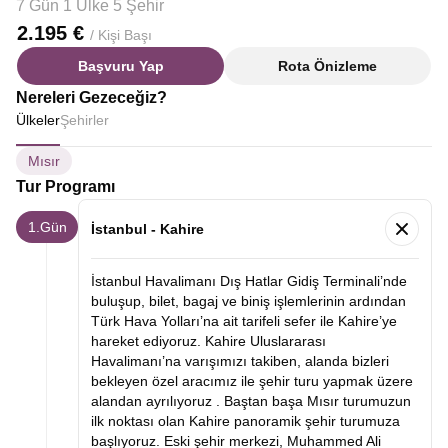
7 Gün 1 Ülke 5 Şehir
2.195 €
/ Kişi Başı
Başvuru Yap
Rota Önizleme
Nereleri Gezeceğiz?
Ülkeler
Şehirler
Mısır
Tur Programı
1.Gün
İstanbul - Kahire
İstanbul Havalimanı Dış Hatlar Gidiş Terminali’nde
buluşup, bilet, bagaj ve biniş işlemlerinin ardından
Türk Hava Yolları’na ait tarifeli sefer ile Kahire’ye
hareket ediyoruz. Kahire Uluslararası
Havalimanı’na varışımızı takiben, alanda bizleri
bekleyen özel aracımız ile şehir turu yapmak üzere
alandan ayrılıyoruz .
Baştan başa Mısır turumuzun
ilk noktası olan
Kahire panoramik şehir turumuza
başlıyoruz. Eski şehir merkezi, Muhammed Ali