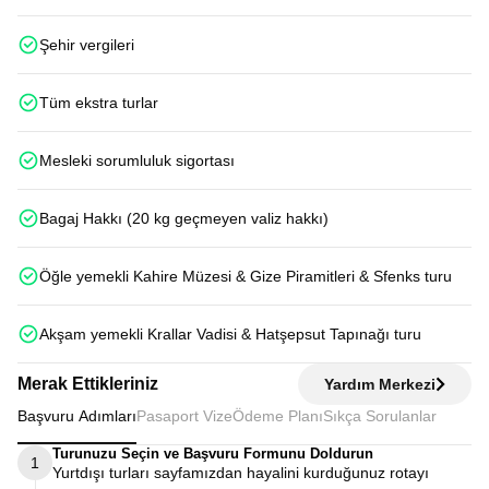
Şehir vergileri
Tüm ekstra turlar
Mesleki sorumluluk sigortası
Bagaj Hakkı (20 kg geçmeyen valiz hakkı)
Öğle yemekli Kahire Müzesi & Gize Piramitleri & Sfenks turu
Akşam yemekli Krallar Vadisi & Hatşepsut Tapınağı turu
Merak Ettikleriniz
Yardım Merkezi
Başvuru Adımları
Pasaport Vize
Ödeme Planı
Sıkça Sorulanlar
Turunuzu Seçin ve Başvuru Formunu Doldurun
1
Yurtdışı turları sayfamızdan hayalini kurduğunuz rotayı