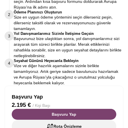
seçin. Ardından kısa başvuru formunu doldurarak Avrupa
Rüyası'na ilk adımı atın.
Ödeme Planınızı Oluşturun
2
Size en uygun ödeme yöntemini seçin dilerseniz peşin,
dilerseniz taksitli olarak ve rezervasyonunuzu güvenle
tamamlayın.
Yol Danışmanlarımız Sizinle İletişime Geçsin
3
Başvurunuz bize ulaştıktan sonra, yol danışmanlarımız sizi
arayarak tüm süreci birlikte planlar. Merak ettiklerinizi
rahatlıkla sorabilir, size en uygun seyahat detaylarını birlikte
netleştirebilirsiniz.
Seyahat Gününü Heyecanla Bekleyin
4
Vize ve diğer hazırlık aşamalarını sizinle birlikte
tamamlıyoruz. Artık geriye sadece bavulunuzu hazırlamak
ve Avrupa Rüyası'yla çıkacağınız o unutulmaz yolculuğu
heyecanla beklemek kalıyor.
Başvuru Yap
2.195 €
/ Kişi Başı
Başvuru Yap
Rota Önizleme