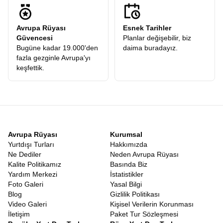
prestijli firmaların tarifeli seferleriyle gerçekleşir. İstanbul
Havalimanı’nda buluştuğumuz andan itibaren, profesyonel
Avrupa Rüyası
Esnek Tarihler
ekibimizin güvencesi altındasınızdır. Uçak saatleri, transferler ve
Güvencesi
Planlar değişebilir, biz
şehirlerarası geçişler, yorgunluğu minimize edecek şekilde
Bugüne kadar 19.000'den
daima buradayız.
ayarlanır. Kahire’ye inip o büyüleyici atmosferi soluduğunuzda,
fazla gezginle Avrupa'yı
arkanızda İstanbul’un griliğini bırakmış, önünüzde güneşin
keşfettik.
ülkesinin altın sarısı vadilerini bulmuş olursunuz.
Nil Tekne Gezisi Dahil Mısır Turu
Mısır’ı özel kılan bir diğer detay, nehir üzerinde yapılan
yolculukların o romantik ve tarihi dokusudur. Birbirini tamamlayan
Mısır turunda Nil tekne gezisi
ve tapınaklar, bu coğrafyanın
yaşam kaynağına saygı duruşudur. Tapınaklar karada tarihin
bekçiliğini yaparken, Nil suyuyla bu tarihi besler. Tekne gezileri
Avrupa Rüyası
Kurumsal
sırasında nehrin iki yakasındaki yeşil tarım arazilerinin hemen
Yurtdışı Turları
Hakkımızda
ardında başlayan sonsuz çölü görmek, yaşam ve ölüm arasındaki
Ne Dediler
Neden Avrupa Rüyası
ince çizgiyi hatırlatır. Mısırlılar için doğu yakası yaşamı, batı
Kalite Politikamız
Basında Biz
yakası ise ölümü simgeler. Nil üzerinde süzülürken bu sembolizmi
Yardım Merkezi
İstatistikler
bizzat yaşayarak öğrenirsiniz.
Foto Galeri
Yasal Bilgi
Eğer klasik tatil anlayışından sıkıldıysanız, deniz kum güneş
Blog
Gizlilik Politikası
üçlüsüne derinlik katmak istiyorsanız,
Mısır Tatil Turu
tam size
Video Galeri
Kişisel Verilerin Korunması
göre bir alternatiftir. Burada deniz sadece yüzmek için değil,
İletişim
Paket Tur Sözleşmesi
tarihin kıyısında serinlemek içindir. Güneş sadece bronzlaşmak