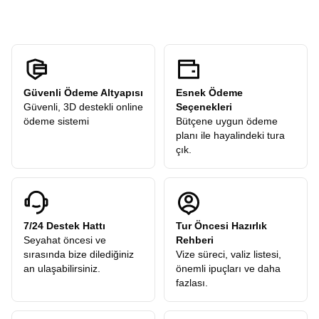
Kaliteden ödün vermeden
Uygun Fiyatlı Mısır Turu
bulmak her
zaman kolay olmayabilir. Ancak Avrupa Rüyası, sunduğu ekstra
turlar dahil konseptiyle sürpriz maliyetlerin önüne geçer. Birçok tur
firmasında ekstra adı altında satılan geziler, bizim
programlarımızda genellikle fiyata dahildir veya paket mantığıyla
en optimize şekilde sunulur. Böylece tura çıktığınızda eliniz sürekli
cebinize gitmez, bütçenizi önceden net bir şekilde bilirsiniz. Lüks
Güvenli Ödeme Altyapısı
Esnek Ödeme
otellerde konaklama ve konforlu transferler, ödediğiniz ücretin
Güvenli, 3D destekli online
Seçenekleri
karşılığını fazlasıyla almanızı sağlar.
ödeme sistemi
Bütçene uygun ödeme
Zamanı kısıtlı olanlar için en ideal süre ve içerik dengesini kurmak
planı ile hayalindeki tura
bizim işimiz. Özel olarak planladığımız
7 Gün Mısır Turu
çık.
programımız, bir haftalık bir sürede Mısır’ın olmazsa olmaz tüm
noktalarını kapsayacak şekilde dizayn edilmiştir. Ne koşturmaca
içinde nefes nefese kalırsınız ne de boş zamanla sıkılırsınız. Her
gününüz dolu dolu, her anınız planlı ama bir o kadar da esnek
geçer. Bu 7 gün, size 7 yıl anlatacağınız anılar biriktirme garantisi
7/24 Destek Hattı
Tur Öncesi Hazırlık
verir. Kahire’nin gece hayatından Asvan’ın dinginliğine kadar
Seyahat öncesi ve
Rehberi
geniş bir yelpaze bu bir haftaya sığdırılmıştır.
sırasında bize dilediğiniz
Vize süreci, valiz listesi,
İstanbul Çıkışlı Kahire-Luksor-Hurgada Turu
an ulaşabilirsiniz.
önemli ipuçları ve daha
Seyahatin başlangıç noktası da en az varış noktası kadar
fazlası.
önemlidir. Ulaşım kolaylığı ve konforu, turun genel memnuniyetini
etkiler. Bu nedenle
İstanbul çıkışlı Kahire-Luksor-Hurgada
turu
paketlerimiz, Türk Hava Yolları veya Mısır Havayolları gibi