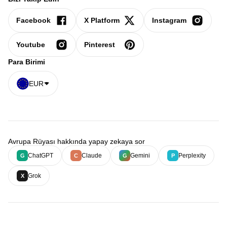
Facebook
X Platform
Instagram
Youtube
Pinterest
Para Birimi
EUR
Avrupa Rüyası hakkında yapay zekaya sor
ChatGPT
Claude
Gemini
Perplexity
G
C
G
P
Grok
X