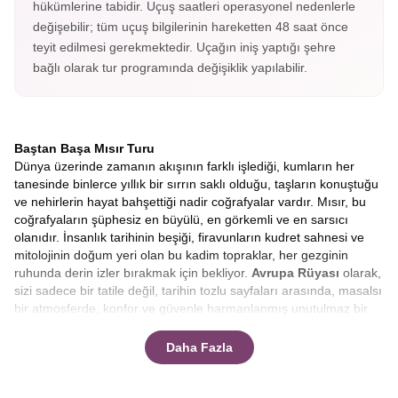
hükümlerine tabidir. Uçuş saatleri operasyonel nedenlerle
değişebilir; tüm uçuş bilgilerinin hareketten 48 saat önce
teyit edilmesi gerekmektedir. Uçağın iniş yaptığı şehre
bağlı olarak tur programında değişiklik yapılabilir.
Baştan Başa Mısır Turu
Dünya üzerinde zamanın akışının farklı işlediği, kumların her
tanesinde binlerce yıllık bir sırrın saklı olduğu, taşların konuştuğu
ve nehirlerin hayat bahşettiği nadir coğrafyalar vardır. Mısır, bu
coğrafyaların şüphesiz en büyülü, en görkemli ve en sarsıcı
olanıdır. İnsanlık tarihinin beşiği, firavunların kudret sahnesi ve
mitolojinin doğum yeri olan bu kadim topraklar, her gezginin
ruhunda derin izler bırakmak için bekliyor.
Avrupa Rüyası
olarak,
sizi sadece bir tatile değil, tarihin tozlu sayfaları arasında, masalsı
bir atmosferde, konfor ve güvenle harmanlanmış unutulmaz bir
keşfe davet ediyoruz.
Klasik tur anlayışının ötesine geçen
rotamızla, bu eşsiz serüvende yerinizi almaya hazır mısınız?
Daha Fazla
Bu yolculuk, sadece coğrafi bir yer değiştirme değil, aynı
zamanda ruhsal bir zaman yolculuğudur. Uçağınız Mısır
semalarına girdiğinde, aşağıda uzanan sonsuz çölün ortasında