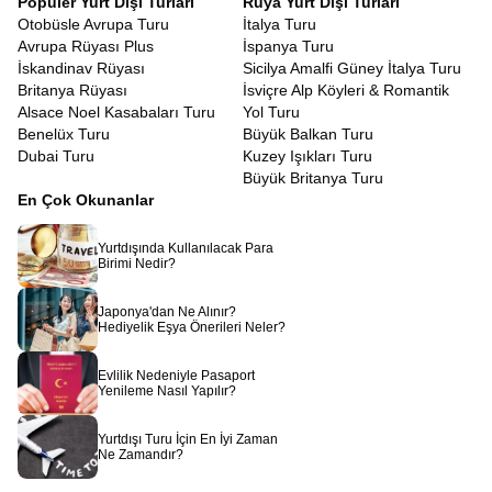
Popüler Yurt Dışı Turları
Rüya Yurt Dışı Turları
için değil, Ra’nın kudretini hissetmek içindir. Han El-Halili
Otobüsle Avrupa Turu
İtalya Turu
Çarşısı’nda baharat kokuları arasında dolaşırken, esnafla
Avrupa Rüyası Plus
İspanya Turu
yapacağınız keyifli pazarlıklar, bir kafede oturup nargile içen
İskandinav Rüyası
Sicilya Amalfi Güney İtalya Turu
yerlileri izlemek, size o coğrafyanın insanını ve ruhunu
Britanya Rüyası
İsviçre Alp Köyleri & Romantik
tanıtacaktır. Mısır insanının sıcakkanlılığı ve misafirperverliği,
Alsace Noel Kasabaları Turu
Yol Turu
kendinizi yabancı değil, uzun zamandır beklenen bir misafir gibi
Benelüx Turu
Büyük Balkan Turu
hissetmenizi sağlayacaktır.
Dubai Turu
Kuzey Işıkları Turu
Mısır bir rüyadır, uyanmak istemeyeceğiniz, etkisinden uzun süre
Büyük Britanya Turu
çıkamayacağınız bir rüya.
Piramitlerin gölgesinde geçmişi
En Çok Okunanlar
düşünmek, Nil’in sularında huzuru bulmak,
Kızıldeniz’de
mavinin her tonuna şahit olmak hayal gibi görünse de
Avrupa
Yurtdışında Kullanılacak Para
Rüyası
ile bir uçak bileti kadar yakınınızdadır. Sadece bir tur
Birimi Nedir?
satın almazsınız, binlerce yıllık bir mirasa ortak olursunuz.
Rehberinizin anlatımıyla taşlar canlanır, sular fısıldar ve çöl
Japonya'dan Ne Alınır?
rüzgarı size firavunların sırlarını taşır.
Hediyelik Eşya Önerileri Neler?
Evlilik Nedeniyle Pasaport
Yenileme Nasıl Yapılır?
Yurtdışı Turu İçin En İyi Zaman
Ne Zamandır?