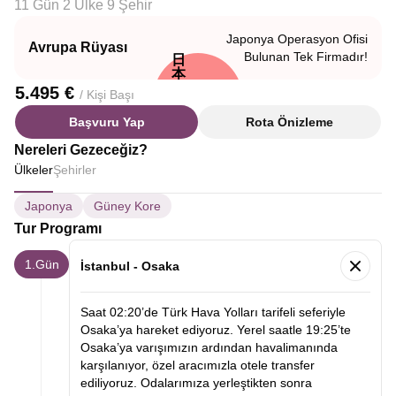
11 Gün 2 Ülke 9 Şehir
Japonya Operasyon Ofisi
Avrupa Rüyası
Bulunan Tek Firmadır!
日
本
5.495 €
/ Kişi Başı
Başvuru Yap
Rota Önizleme
Nereleri Gezeceğiz?
Ülkeler
Şehirler
Japonya
Güney Kore
Tur Programı
1.Gün
İstanbul - Osaka
Saat 02:20’de Türk Hava Yolları tarifeli seferiyle
Osaka’ya hareket ediyoruz. Yerel saatle 19:25’te
Osaka’ya varışımızın ardından havalimanında
karşılanıyor, özel aracımızla otele transfer
ediliyoruz. Odalarımıza yerleştikten sonra