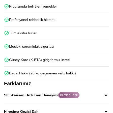
Programda belirtilen yemekler
Profesyonel rehberlik hizmeti
Tüm ekstra turlar
Mesleki sorumluluk sigortası
Güney Kore (K-ETA) giriş formu ücreti
Bagaj Hakkı (20 kg geçmeyen valiz hakkı)
Farklarımız
Shinkansen Hızlı Tren Deneyimi
Biletler Dahil
Japonya’nın dünyaca ünlü Shinkansen hızlı trenleriyle
Kyoto–Tokyo ve Osaka–Hiroşima hatlarında iki kez
Hiroşima Gezisi Dahil