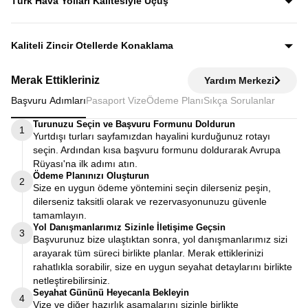
Türk Hava Yolları Kalitesiyle Uçuş
fiyata dahildir.
Dünyanın en iyi havayollarından biri olan Türk Hava
Yolları’nın konforu ve hizmet kalitesiyle seyahat edersiniz.
Kaliteli Zincir Otellerde Konaklama
Diğer turlarda şehirden 20–30 km uzaktaki otellerde
Merak Ettikleriniz
Yardım Merkezi
kalınırken, Avrupa Rüyası’nda merkeze yakın kaliteli zincir
Başvuru Adımları
Pasaport Vize
Ödeme Planı
Sıkça Sorulanlar
otellerde konaklayarak zamanınızı verimli kullanırsınız.
Turunuzu Seçin ve Başvuru Formunu Doldurun
1
Yurtdışı turları sayfamızdan hayalini kurduğunuz rotayı
seçin. Ardından kısa başvuru formunu doldurarak Avrupa
Rüyası'na ilk adımı atın.
Ödeme Planınızı Oluşturun
2
Size en uygun ödeme yöntemini seçin dilerseniz peşin,
dilerseniz taksitli olarak ve rezervasyonunuzu güvenle
tamamlayın.
Yol Danışmanlarımız Sizinle İletişime Geçsin
3
Başvurunuz bize ulaştıktan sonra, yol danışmanlarımız sizi
arayarak tüm süreci birlikte planlar. Merak ettiklerinizi
rahatlıkla sorabilir, size en uygun seyahat detaylarını birlikte
netleştirebilirsiniz.
Seyahat Gününü Heyecanla Bekleyin
4
Vize ve diğer hazırlık aşamalarını sizinle birlikte