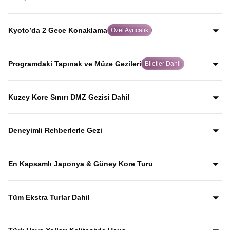
yolculuk yaparak, Japonya’yı Japonlar gibi keşfedersiniz.
Dünya tarihinde atom bombasının atıldığı şehir olan
Hiroşima’da, rehberli geziyle şehrin geçmişini ve
Kyoto’da 2 Gece Konaklama
Özel Ayrıcalık
bugününü etkileyici biçimde keşfedersiniz.
Birçok turda hızlıca geçilen Kyoto’da iki gece
konaklayarak, Japon kültürünün kalbi olan bu tarihi şehri
Programdaki Tapınak ve Müze Gezileri
Biletler Dahil
acele etmeden keşfetme imkanı sunulur.
Gyeongbokgung Sarayı, Kinkaku-ji, Todai-ji, Senso-ji ve
Kamakura Bambu Bahçesi gibi önemli kültürel durakların
Kuzey Kore Sınırı DMZ Gezisi Dahil
giriş biletleri fiyata dahil olup, bu mekânları anlatımlarla
Güney Kore–Kuzey Kore arasındaki DMZ sınır hattına
birlikte keşfedersiniz.
yapılan özel gezi fiyata dahil olup, Kuzey Kore sınırını
Deneyimli Rehberlerle Gezi
yerinde görerek tarihini rehber anlatımlarıyla dinlersiniz.
Yıllardır bu tur rotasını birebir uygulayan ve deneyimleyen
rehberler eşliğinde gezerek; şehirleri sadece görmekle
En Kapsamlı Japonya & Güney Kore Turu
kalmaz, anlatımlarla şehirleri dolu dolu keşfedersiniz.
Japonya ve Güney Kore’nin en ikonik şehirlerini ve kültürel
duraklarını aceleye getirmeden, tek turda gezebileceğiniz
Tüm Ekstra Turlar Dahil
kapsamlı bir rota.
Yola çıktığınızda sürpriz ödemelerle karşılaşmazsınız.
Ekstra tur ücreti alınmaz; programda yer alan tüm geziler