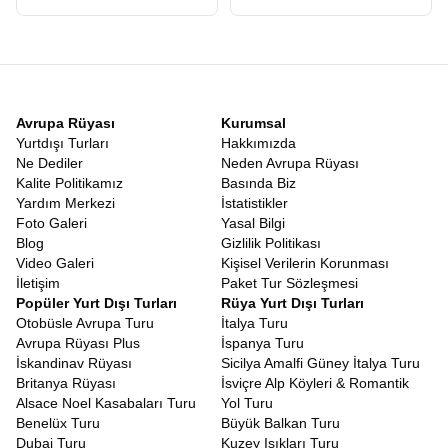
sonucun belirsizliği gezginleri yorar. Ancak bu rotanın en büyük
avantajı
Vizesiz Japonya Güney Kore Turu
olmasıdır. Türk
vatandaşları hem Japonya’ya hem de Güney Kore’ye vizesiz
olarak giriş yapabilirler. Pasaportunuzu alıp herhangi bir vize
stresi yaşamadan bavulunuzu hazırlayabileceğiniz bir tatil hayal
edin.
Vizesiz
Güney Kore Japonya Tatili
, bürokratik engellere
Avrupa Rüyası
Kurumsal
takılmadan, sadece keşfetme heyecanına odaklanabileceğiniz
Yurtdışı Turları
Hakkımızda
nadir rotalardan biridir. Bu kolaylık, özellikle balayı çiftleri, arkadaş
Ne Dediler
Neden Avrupa Rüyası
grupları ve ailesiyle rahat bir tatil geçirmek isteyenler için büyük
Kalite Politikamız
Basında Biz
bir nimettir.
Yardım Merkezi
İstatistikler
Japonya Güney Kore Gezi Rehberi
Foto Galeri
Yasal Bilgi
Turlarımızda görev alan profesyonel rehberlerimiz, bölgeye
Blog
Gizlilik Politikası
hakim, yerel kültürü çok iyi bilen ve size sadece yerleri gösteren
Video Galeri
Kişisel Verilerin Korunması
değil, o yerlerin hikayesini anlatan uzmanlardır. Bu anlamda
İletişim
Paket Tur Sözleşmesi
turumuz, canlı bir
Japonya Güney Kore Gezi Rehberi
Popüler Yurt Dışı Turları
Rüya Yurt Dışı Turları
niteliğindedir. Hangi sokakta en iyi Ramen yenir? Seul’de nereden
Otobüsle Avrupa Turu
İtalya Turu
en uygun hediyelik eşya alınır? Japon metrosu nasıl kullanılır?
Avrupa Rüyası Plus
İspanya Turu
Tüm bu soruların cevabını rehberlerimizden anında alabilirsiniz.
İskandinav Rüyası
Sicilya Amalfi Güney İtalya Turu
Rehberlerimiz, size sadece turistik yerleri değil, yerel halkın
Britanya Rüyası
İsviçre Alp Köyleri & Romantik
yaşam tarzını, geleneklerini ve inançlarını da aktarır. Bir Şinto
Alsace Noel Kasabaları Turu
Yol Turu
tapınağında nasıl dua edileceğinden, Kore’de büyüklerin yanında
Benelüx Turu
Büyük Balkan Turu
nasıl yemek yenileceğine kadar kültürel kodları öğrenirsiniz.
Dubai Turu
Kuzey Işıkları Turu