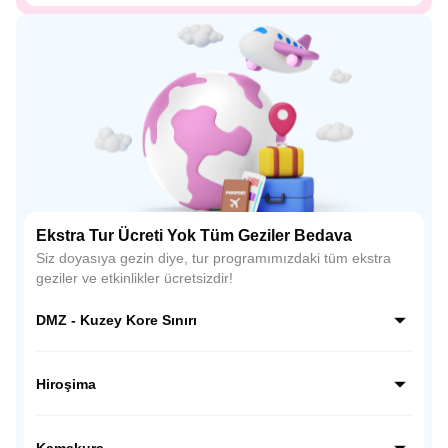
Ekstra Tur Ücreti Yok Tüm Geziler Bedava
Siz doyasıya gezin diye, tur programımızdaki tüm ekstra
geziler ve etkinlikler ücretsizdir!
DMZ - Kuzey Kore Sınırı
Kuzey Kore sınırı hattında, dünyanın en ilginç ve hassas
bölgelerinden biri olan DMZ’de rehber eşliğinde özel bir
Hiroşima
ziyaret gerçekleştiriyoruz; gözlem noktalarından sınırı
yakından görüyor, Kore tarihine ve bölünmüşlüğün
Hiroşima’da tarihsel bir bilinç yolculuğuna çıkıyoruz; Barış
hikâyesine tanıklık ediyoruz.
Anıtı Parkı ve Atom Bombası Kubbesi’ni ziyaret ederek
Kamakura