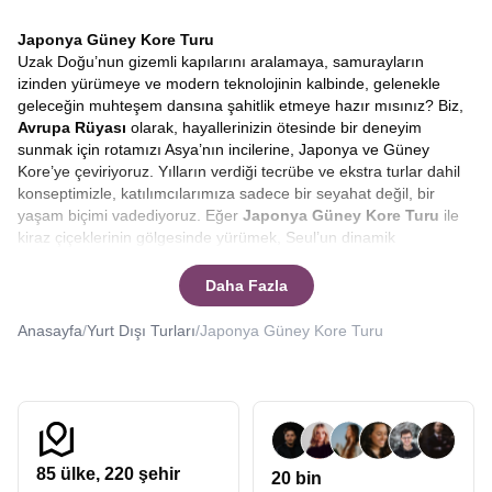
Japonya Güney Kore Turu
Uzak Doğu’nun gizemli kapılarını aralamaya, samurayların
izinden yürümeye ve modern teknolojinin kalbinde, gelenekle
geleceğin muhteşem dansına şahitlik etmeye hazır mısınız? Biz,
Avrupa Rüyası
olarak, hayallerinizin ötesinde bir deneyim
sunmak için rotamızı Asya’nın incilerine, Japonya ve Güney
Kore’ye çeviriyoruz. Yılların verdiği tecrübe ve ekstra turlar dahil
konseptimizle, katılımcılarımıza sadece bir seyahat değil, bir
yaşam biçimi vadediyoruz. Eğer
Japonya Güney Kore Turu
ile
kiraz çiçeklerinin gölgesinde yürümek, Seul’un dinamik
sokaklarında kaybolmak ve bunu yaparken bütçenizi korumak
isterseniz, doğru yerdesiniz.
Japonya turları, Güney Kore
Daha Fazla
turları
düzenleyen Avrupa Rüyası uzak doğunun kalbine sizleri de
götürebilir.
Anasayfa
/
Yurt Dışı Turları
/
Japonya Güney Kore Turu
Asya kıtası, her gezginin kalbinde yatan en özel rotalardan biridir.
Özellikle
Japonya ve Güney Kore
, kendine has kültürleri,
benzersiz mutfakları ve saygıyı temel alan yaşam felsefeleriyle
dünyadaki diğer hiçbir yere benzemez. Bir
Güney Kore Japonya
turu
, sadece yeni yerler görmek değil, dünyaya bakış açınızı
değiştirecek bir içsel yolculuktur. Bizimle çıkacağınız bu
85
ülke,
220
şehir
20 bin
yolculukta, Tokyo’nun neon ışıkları altında geleceğe adım