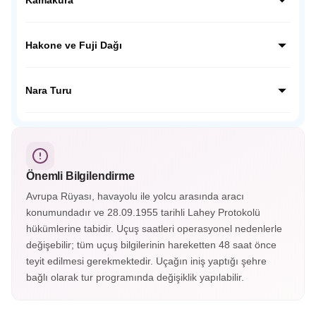
kentin geçmişine tanıklık ediyoruz.
Kamakura’da dev Budha Heykelini ziyaret edeceğiz,
ziyaretimiz sonrası Japon inanışında çok önemli yer tutan
Hakone ve Fuji Dağı
Hokoku Tapınağına ziyaretimizi yapacağız ve geleneksel
mekanda Japon çayını tadacağız.
Japonya’nın en güzel kasabalarından olan Hakone’yi
gezeceğiz. Fuji Dağı’nın etekleri olan 5. istasyon olarak
Nara Turu
bilinen noktaya çıkacağız, buradan FUJİ manzarasını
izleyeceğiz.
UNESCO Mirasları listesindeki TODAJİ tapınağının da
bulunuduğu Nara şehrini ziyaret edeceğiz. Tapınak
çevresinde gezinen Nara geyiklerini severek besleyeceğiz.
Önemli Bilgilendirme
Avrupa Rüyası, havayolu ile yolcu arasında aracı
konumundadır ve 28.09.1955 tarihli Lahey Protokolü
hükümlerine tabidir. Uçuş saatleri operasyonel nedenlerle
değişebilir; tüm uçuş bilgilerinin hareketten 48 saat önce
teyit edilmesi gerekmektedir. Uçağın iniş yaptığı şehre
bağlı olarak tur programında değişiklik yapılabilir.