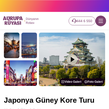
2026 turlarımız başladı hemen canlı takip edin.
Dünyanın
444 6 550
Rotası
Video Galeri
Foto Galeri
Japonya Güney Kore Turu