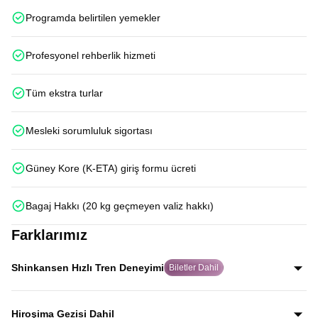
Programda belirtilen yemekler
Profesyonel rehberlik hizmeti
Tüm ekstra turlar
Mesleki sorumluluk sigortası
Güney Kore (K-ETA) giriş formu ücreti
Bagaj Hakkı (20 kg geçmeyen valiz hakkı)
Farklarımız
Shinkansen Hızlı Tren Deneyimi
Biletler Dahil
Japonya’nın dünyaca ünlü Shinkansen hızlı trenleriyle
Kyoto–Tokyo ve Osaka–Hiroşima hatlarında iki kez
Hiroşima Gezisi Dahil