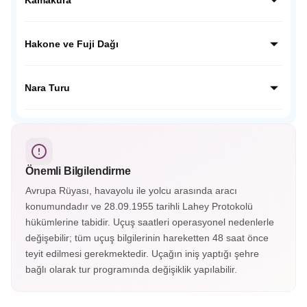
kentin geçmişine tanıklık ediyoruz.
Kamakura’da dev Budha Heykelini ziyaret edeceğiz,
ziyaretimiz sonrası Japon inanışında çok önemli yer tutan
Hakone ve Fuji Dağı
Hokoku Tapınağına ziyaretimizi yapacağız ve geleneksel
mekanda Japon çayını tadacağız.
Japonya’nın en güzel kasabalarından olan Hakone’yi
gezeceğiz. Fuji Dağı’nın etekleri olan 5. istasyon olarak
Nara Turu
bilinen noktaya çıkacağız, buradan FUJİ manzarasını
izleyeceğiz.
UNESCO Mirasları listesindeki TODAJİ tapınağının da
bulunuduğu Nara şehrini ziyaret edeceğiz. Tapınak
çevresinde gezinen Nara geyiklerini severek besleyeceğiz.
Önemli Bilgilendirme
Avrupa Rüyası, havayolu ile yolcu arasında aracı
konumundadır ve 28.09.1955 tarihli Lahey Protokolü
hükümlerine tabidir. Uçuş saatleri operasyonel nedenlerle
değişebilir; tüm uçuş bilgilerinin hareketten 48 saat önce
teyit edilmesi gerekmektedir. Uçağın iniş yaptığı şehre
bağlı olarak tur programında değişiklik yapılabilir.