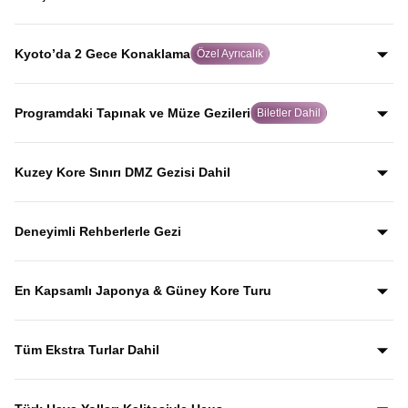
yolculuk yaparak, Japonya’yı Japonlar gibi keşfedersiniz.
Dünya tarihinde atom bombasının atıldığı şehir olan
Hiroşima’da, rehberli geziyle şehrin geçmişini ve
Kyoto’da 2 Gece Konaklama
Özel Ayrıcalık
bugününü etkileyici biçimde keşfedersiniz.
Birçok turda hızlıca geçilen Kyoto’da iki gece
konaklayarak, Japon kültürünün kalbi olan bu tarihi şehri
Programdaki Tapınak ve Müze Gezileri
Biletler Dahil
acele etmeden keşfetme imkanı sunulur.
Gyeongbokgung Sarayı, Kinkaku-ji, Todai-ji, Senso-ji ve
Kamakura Bambu Bahçesi gibi önemli kültürel durakların
Kuzey Kore Sınırı DMZ Gezisi Dahil
giriş biletleri fiyata dahil olup, bu mekânları anlatımlarla
Güney Kore–Kuzey Kore arasındaki DMZ sınır hattına
birlikte keşfedersiniz.
yapılan özel gezi fiyata dahil olup, Kuzey Kore sınırını
Deneyimli Rehberlerle Gezi
yerinde görerek tarihini rehber anlatımlarıyla dinlersiniz.
Yıllardır bu tur rotasını birebir uygulayan ve deneyimleyen
rehberler eşliğinde gezerek; şehirleri sadece görmekle
En Kapsamlı Japonya & Güney Kore Turu
kalmaz, anlatımlarla şehirleri dolu dolu keşfedersiniz.
Japonya ve Güney Kore’nin en ikonik şehirlerini ve kültürel
duraklarını aceleye getirmeden, tek turda gezebileceğiniz
Tüm Ekstra Turlar Dahil
kapsamlı bir rota.
Yola çıktığınızda sürpriz ödemelerle karşılaşmazsınız.
Ekstra tur ücreti alınmaz; programda yer alan tüm geziler