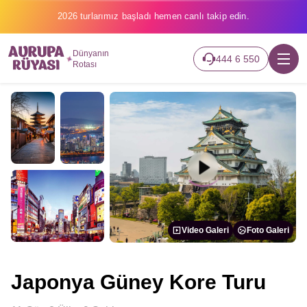
2026 turlarımız başladı hemen canlı takip edin.
Dünyanın
444 6 550
Rotası
Video Galeri
Foto Galeri
Japonya Güney Kore Turu