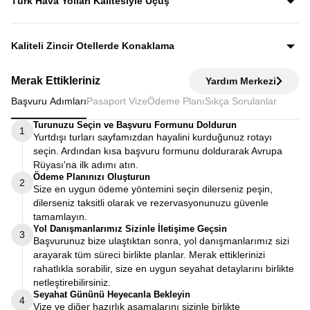
Türk Hava Yolları Kalitesiyle Uçuş
fiyata dahildir.
Dünyanın en iyi havayollarından biri olan Türk Hava
Yolları’nın konforu ve hizmet kalitesiyle seyahat edersiniz.
Kaliteli Zincir Otellerde Konaklama
Diğer turlarda şehirden 20–30 km uzaktaki otellerde
Merak Ettikleriniz
Yardım Merkezi
kalınırken, Avrupa Rüyası’nda merkeze yakın kaliteli zincir
Başvuru Adımları
Pasaport Vize
Ödeme Planı
Sıkça Sorulanlar
otellerde konaklayarak zamanınızı verimli kullanırsınız.
Turunuzu Seçin ve Başvuru Formunu Doldurun
1
Yurtdışı turları sayfamızdan hayalini kurduğunuz rotayı
seçin. Ardından kısa başvuru formunu doldurarak Avrupa
Rüyası'na ilk adımı atın.
Ödeme Planınızı Oluşturun
2
Size en uygun ödeme yöntemini seçin dilerseniz peşin,
dilerseniz taksitli olarak ve rezervasyonunuzu güvenle
tamamlayın.
Yol Danışmanlarımız Sizinle İletişime Geçsin
3
Başvurunuz bize ulaştıktan sonra, yol danışmanlarımız sizi
arayarak tüm süreci birlikte planlar. Merak ettiklerinizi
rahatlıkla sorabilir, size en uygun seyahat detaylarını birlikte
netleştirebilirsiniz.
Seyahat Gününü Heyecanla Bekleyin
4
Vize ve diğer hazırlık aşamalarını sizinle birlikte