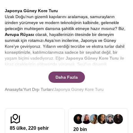
Japonya Güney Kore Turu
Uzak Doğu’nun gizemli kapılarını aralamaya, samurayların
izinden yürümeye ve modern teknolojinin kalbinde, gelenekle
geleceğin muhteşem dansına şahitlik etmeye hazır mısınız? Biz,
Avrupa Rüyası
olarak, hayallerinizin ötesinde bir deneyim
sunmak için rotamızı Asya’nın incilerine, Japonya ve Güney
Kore’ye çeviriyoruz. Yılların verdiği tecrübe ve ekstra turlar dahil
konseptimizle, katılımcılarımıza sadece bir seyahat değil, bir
yaşam biçimi vadediyoruz. Eğer
Japonya Güney Kore Turu
ile
kiraz çiçeklerinin gölgesinde yürümek, Seul’un dinamik
sokaklarında kaybolmak ve bunu yaparken bütçenizi korumak
isterseniz, doğru yerdesiniz.
Japonya turları, Güney Kore
Daha Fazla
turları
düzenleyen Avrupa Rüyası uzak doğunun kalbine sizleri de
götürebilir.
Anasayfa
/
Yurt Dışı Turları
/
Japonya Güney Kore Turu
Asya kıtası, her gezginin kalbinde yatan en özel rotalardan biridir.
Özellikle
Japonya ve Güney Kore
, kendine has kültürleri,
benzersiz mutfakları ve saygıyı temel alan yaşam felsefeleriyle
dünyadaki diğer hiçbir yere benzemez. Bir
Güney Kore Japonya
turu
, sadece yeni yerler görmek değil, dünyaya bakış açınızı
değiştirecek bir içsel yolculuktur. Bizimle çıkacağınız bu
85
ülke,
220
şehir
20 bin
yolculukta, Tokyo’nun neon ışıkları altında geleceğe adım