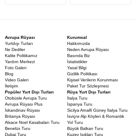
sonucun belirsizliği gezginleri yorar. Ancak bu rotanın en büyük
avantajı
Vizesiz Japonya Güney Kore Turu
olmasıdır. Türk
vatandaşları hem Japonya’ya hem de Güney Kore’ye vizesiz
olarak giriş yapabilirler. Pasaportunuzu alıp herhangi bir vize
stresi yaşamadan bavulunuzu hazırlayabileceğiniz bir tatil hayal
edin.
Vizesiz
Güney Kore Japonya Tatili
, bürokratik engellere
Avrupa Rüyası
Kurumsal
takılmadan, sadece keşfetme heyecanına odaklanabileceğiniz
Yurtdışı Turları
Hakkımızda
nadir rotalardan biridir. Bu kolaylık, özellikle balayı çiftleri, arkadaş
Ne Dediler
Neden Avrupa Rüyası
grupları ve ailesiyle rahat bir tatil geçirmek isteyenler için büyük
Kalite Politikamız
Basında Biz
bir nimettir.
Yardım Merkezi
İstatistikler
Japonya Güney Kore Gezi Rehberi
Foto Galeri
Yasal Bilgi
Turlarımızda görev alan profesyonel rehberlerimiz, bölgeye
Blog
Gizlilik Politikası
hakim, yerel kültürü çok iyi bilen ve size sadece yerleri gösteren
Video Galeri
Kişisel Verilerin Korunması
değil, o yerlerin hikayesini anlatan uzmanlardır. Bu anlamda
İletişim
Paket Tur Sözleşmesi
turumuz, canlı bir
Japonya Güney Kore Gezi Rehberi
Popüler Yurt Dışı Turları
Rüya Yurt Dışı Turları
niteliğindedir. Hangi sokakta en iyi Ramen yenir? Seul’de nereden
Otobüsle Avrupa Turu
İtalya Turu
en uygun hediyelik eşya alınır? Japon metrosu nasıl kullanılır?
Avrupa Rüyası Plus
İspanya Turu
Tüm bu soruların cevabını rehberlerimizden anında alabilirsiniz.
İskandinav Rüyası
Sicilya Amalfi Güney İtalya Turu
Rehberlerimiz, size sadece turistik yerleri değil, yerel halkın
Britanya Rüyası
İsviçre Alp Köyleri & Romantik
yaşam tarzını, geleneklerini ve inançlarını da aktarır. Bir Şinto
Alsace Noel Kasabaları Turu
Yol Turu
tapınağında nasıl dua edileceğinden, Kore’de büyüklerin yanında
Benelüx Turu
Büyük Balkan Turu
nasıl yemek yenileceğine kadar kültürel kodları öğrenirsiniz.
Dubai Turu
Kuzey Işıkları Turu