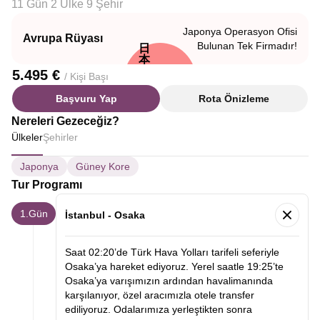
11 Gün 2 Ülke 9 Şehir
Japonya Operasyon Ofisi
Avrupa Rüyası
Bulunan Tek Firmadır!
日
本
5.495 €
/ Kişi Başı
Başvuru Yap
Rota Önizleme
Nereleri Gezeceğiz?
Ülkeler
Şehirler
Japonya
Güney Kore
Tur Programı
1.Gün
İstanbul - Osaka
Saat 02:20’de Türk Hava Yolları tarifeli seferiyle
Osaka’ya hareket ediyoruz. Yerel saatle 19:25’te
Osaka’ya varışımızın ardından havalimanında
karşılanıyor, özel aracımızla otele transfer
ediliyoruz. Odalarımıza yerleştikten sonra