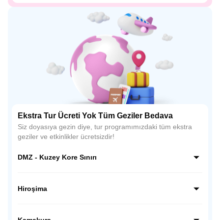
Ekstra Tur Ücreti Yok Tüm Geziler Bedava
Siz doyasıya gezin diye, tur programımızdaki tüm ekstra
geziler ve etkinlikler ücretsizdir!
DMZ - Kuzey Kore Sınırı
Kuzey Kore sınırı hattında, dünyanın en ilginç ve hassas
bölgelerinden biri olan DMZ’de rehber eşliğinde özel bir
Hiroşima
ziyaret gerçekleştiriyoruz; gözlem noktalarından sınırı
yakından görüyor, Kore tarihine ve bölünmüşlüğün
Hiroşima’da tarihsel bir bilinç yolculuğuna çıkıyoruz; Barış
hikâyesine tanıklık ediyoruz.
Anıtı Parkı ve Atom Bombası Kubbesi’ni ziyaret ederek
Kamakura