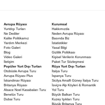
sonucun belirsizliği gezginleri yorar. Ancak bu rotanın en büyük
avantajı
Vizesiz Japonya Güney Kore Turu
olmasıdır. Türk
vatandaşları hem Japonya’ya hem de Güney Kore’ye vizesiz
olarak giriş yapabilirler. Pasaportunuzu alıp herhangi bir vize
stresi yaşamadan bavulunuzu hazırlayabileceğiniz bir tatil hayal
Avrupa Rüyası
Kurumsal
edin.
Vizesiz
Güney Kore Japonya Tatili
, bürokratik engellere
Yurtdışı Turları
Hakkımızda
takılmadan, sadece keşfetme heyecanına odaklanabileceğiniz
Ne Dediler
Neden Avrupa Rüyası
nadir rotalardan biridir. Bu kolaylık, özellikle balayı çiftleri, arkadaş
Kalite Politikamız
Basında Biz
grupları ve ailesiyle rahat bir tatil geçirmek isteyenler için büyük
Yardım Merkezi
İstatistikler
bir nimettir.
Foto Galeri
Yasal Bilgi
Japonya Güney Kore Gezi Rehberi
Blog
Gizlilik Politikası
Turlarımızda görev alan profesyonel rehberlerimiz, bölgeye
Video Galeri
Kişisel Verilerin Korunması
hakim, yerel kültürü çok iyi bilen ve size sadece yerleri gösteren
İletişim
Paket Tur Sözleşmesi
değil, o yerlerin hikayesini anlatan uzmanlardır. Bu anlamda
Popüler Yurt Dışı Turları
Rüya Yurt Dışı Turları
turumuz, canlı bir
Japonya Güney Kore Gezi Rehberi
Otobüsle Avrupa Turu
İtalya Turu
niteliğindedir. Hangi sokakta en iyi Ramen yenir? Seul’de nereden
Avrupa Rüyası Plus
İspanya Turu
en uygun hediyelik eşya alınır? Japon metrosu nasıl kullanılır?
İskandinav Rüyası
Sicilya Amalfi Güney İtalya Turu
Tüm bu soruların cevabını rehberlerimizden anında alabilirsiniz.
Britanya Rüyası
İsviçre Alp Köyleri & Romantik
Rehberlerimiz, size sadece turistik yerleri değil, yerel halkın
Alsace Noel Kasabaları Turu
Yol Turu
yaşam tarzını, geleneklerini ve inançlarını da aktarır. Bir Şinto
Benelüx Turu
Büyük Balkan Turu
tapınağında nasıl dua edileceğinden, Kore’de büyüklerin yanında
Dubai Turu
Kuzey Işıkları Turu
nasıl yemek yenileceğine kadar kültürel kodları öğrenirsiniz.
Büyük Britanya Turu