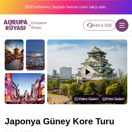
2026 turlarımız başladı hemen canlı takip edin.
Dünyanın
444 6 550
Rotası
Video Galeri
Foto Galeri
Japonya Güney Kore Turu