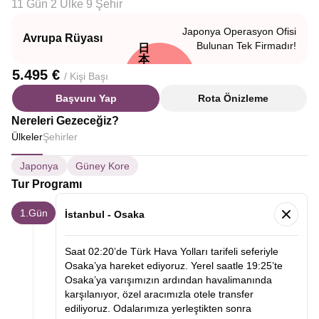
11 Gün 2 Ülke 9 Şehir
Japonya Operasyon Ofisi
Avrupa Rüyası
Bulunan Tek Firmadır!
日
本
5.495 €
/ Kişi Başı
Başvuru Yap
Rota Önizleme
Nereleri Gezeceğiz?
Ülkeler
Şehirler
Japonya
Güney Kore
Tur Programı
1.Gün
İstanbul - Osaka
Saat 02:20’de Türk Hava Yolları tarifeli seferiyle
Osaka’ya hareket ediyoruz. Yerel saatle 19:25’te
Osaka’ya varışımızın ardından havalimanında
karşılanıyor, özel aracımızla otele transfer
ediliyoruz. Odalarımıza yerleştikten sonra