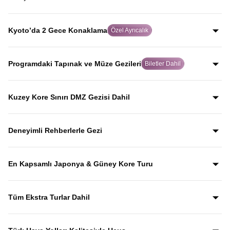
yolculuk yaparak, Japonya’yı Japonlar gibi keşfedersiniz.
Dünya tarihinde atom bombasının atıldığı şehir olan
Hiroşima’da, rehberli geziyle şehrin geçmişini ve
Kyoto’da 2 Gece Konaklama
Özel Ayrıcalık
bugününü etkileyici biçimde keşfedersiniz.
Birçok turda hızlıca geçilen Kyoto’da iki gece
konaklayarak, Japon kültürünün kalbi olan bu tarihi şehri
Programdaki Tapınak ve Müze Gezileri
Biletler Dahil
acele etmeden keşfetme imkanı sunulur.
Gyeongbokgung Sarayı, Kinkaku-ji, Todai-ji, Senso-ji ve
Kamakura Bambu Bahçesi gibi önemli kültürel durakların
Kuzey Kore Sınırı DMZ Gezisi Dahil
giriş biletleri fiyata dahil olup, bu mekânları anlatımlarla
Güney Kore–Kuzey Kore arasındaki DMZ sınır hattına
birlikte keşfedersiniz.
yapılan özel gezi fiyata dahil olup, Kuzey Kore sınırını
Deneyimli Rehberlerle Gezi
yerinde görerek tarihini rehber anlatımlarıyla dinlersiniz.
Yıllardır bu tur rotasını birebir uygulayan ve deneyimleyen
rehberler eşliğinde gezerek; şehirleri sadece görmekle
En Kapsamlı Japonya & Güney Kore Turu
kalmaz, anlatımlarla şehirleri dolu dolu keşfedersiniz.
Japonya ve Güney Kore’nin en ikonik şehirlerini ve kültürel
duraklarını aceleye getirmeden, tek turda gezebileceğiniz
Tüm Ekstra Turlar Dahil
kapsamlı bir rota.
Yola çıktığınızda sürpriz ödemelerle karşılaşmazsınız.
Ekstra tur ücreti alınmaz; programda yer alan tüm geziler