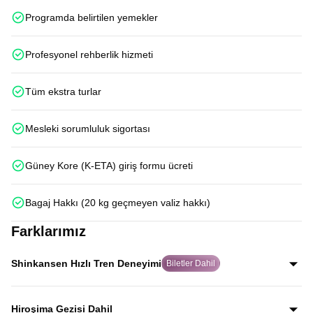
Programda belirtilen yemekler
Profesyonel rehberlik hizmeti
Tüm ekstra turlar
Mesleki sorumluluk sigortası
Güney Kore (K-ETA) giriş formu ücreti
Bagaj Hakkı (20 kg geçmeyen valiz hakkı)
Farklarımız
Shinkansen Hızlı Tren Deneyimi
Biletler Dahil
Japonya’nın dünyaca ünlü Shinkansen hızlı trenleriyle
Kyoto–Tokyo ve Osaka–Hiroşima hatlarında iki kez
Hiroşima Gezisi Dahil