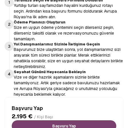
Turunuzu Seçin ve Başvuru Formunu Doldurun
1
Yurtdışı turları sayfamızdan hayalini kurduğunuz rotayı
seçin. Ardından kısa başvuru formunu doldurarak Avrupa
Rüyası'na ilk adımı atın.
Ödeme Planınızı Oluşturun
2
Size en uygun ödeme yöntemini seçin dilerseniz peşin,
dilerseniz taksitli olarak ve rezervasyonunuzu güvenle
tamamlayın.
Yol Danışmanlarımız Sizinle İletişime Geçsin
3
Başvurunuz bize ulaştıktan sonra, yol danışmanlarımız sizi
arayarak tüm süreci birlikte planlar. Merak ettiklerinizi
rahatlıkla sorabilir, size en uygun seyahat detaylarını birlikte
netleştirebilirsiniz.
Seyahat Gününü Heyecanla Bekleyin
4
Vize ve diğer hazırlık aşamalarını sizinle birlikte
tamamlıyoruz. Artık geriye sadece bavulunuzu hazırlamak
ve Avrupa Rüyası'yla çıkacağınız o unutulmaz yolculuğu
heyecanla beklemek kalıyor.
Başvuru Yap
2.195 €
/ Kişi Başı
Başvuru Yap