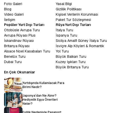
Foto Galeri
Yasal Bilgi
Eğer klasik tatil anlayışından sıkıldıysanız, deniz kum güneş
üçlüsüne derinlik katmak istiyorsanız,
Blog
Gizlilik Politikası
Mısır Tatil Turu
tam size
göre bir alternatiftir. Burada deniz sadece yüzmek için değil,
Video Galeri
Kişisel Verilerin Korunması
tarihin kıyısında serinlemek içindir. Güneş sadece bronzlaşmak
İletişim
Paket Tur Sözleşmesi
için değil, Ra’nın kudretini hissetmek içindir. Han El-Halili
Popüler Yurt Dışı Turları
Rüya Yurt Dışı Turları
Çarşısı’nda baharat kokuları arasında dolaşırken, esnafla
Otobüsle Avrupa Turu
İtalya Turu
yapacağınız keyifli pazarlıklar, bir kafede oturup nargile içen
Avrupa Rüyası Plus
İspanya Turu
yerlileri izlemek, size o coğrafyanın insanını ve ruhunu
İskandinav Rüyası
Sicilya Amalfi Güney İtalya Turu
tanıtacaktır. Mısır insanının sıcakkanlılığı ve misafirperverliği,
Britanya Rüyası
İsviçre Alp Köyleri & Romantik
kendinizi yabancı değil, uzun zamandır beklenen bir misafir gibi
Alsace Noel Kasabaları Turu
Yol Turu
hissetmenizi sağlayacaktır.
Benelüx Turu
Büyük Balkan Turu
Mısır bir rüyadır, uyanmak istemeyeceğiniz, etkisinden uzun süre
Dubai Turu
Kuzey Işıkları Turu
çıkamayacağınız bir rüya.
Piramitlerin gölgesinde geçmişi
Büyük Britanya Turu
düşünmek, Nil’in sularında huzuru bulmak,
Kızıldeniz’de
En Çok Okunanlar
mavinin her tonuna şahit olmak hayal gibi görünse de
Avrupa
Rüyası
ile bir uçak bileti kadar yakınınızdadır. Sadece bir tur
Yurtdışında Kullanılacak Para
satın almazsınız, binlerce yıllık bir mirasa ortak olursunuz.
Birimi Nedir?
Rehberinizin anlatımıyla taşlar canlanır, sular fısıldar ve çöl
rüzgarı size firavunların sırlarını taşır.
Japonya'dan Ne Alınır?
Hediyelik Eşya Önerileri
Neler?
Evlilik Nedeniyle Pasaport