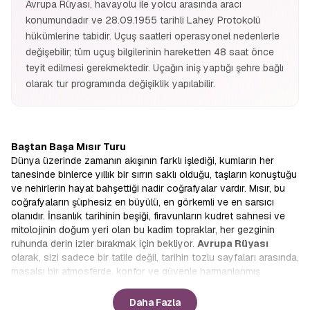
Avrupa Rüyası, havayolu ile yolcu arasında aracı
konumundadır ve 28.09.1955 tarihli Lahey Protokolü
hükümlerine tabidir. Uçuş saatleri operasyonel nedenlerle
değişebilir; tüm uçuş bilgilerinin hareketten 48 saat önce
teyit edilmesi gerekmektedir. Uçağın iniş yaptığı şehre bağlı
olarak tur programında değişiklik yapılabilir.
Baştan Başa Mısır Turu
Dünya üzerinde zamanın akışının farklı işlediği, kumların her
tanesinde binlerce yıllık bir sırrın saklı olduğu, taşların konuştuğu
ve nehirlerin hayat bahşettiği nadir coğrafyalar vardır. Mısır, bu
coğrafyaların şüphesiz en büyülü, en görkemli ve en sarsıcı
olanıdır. İnsanlık tarihinin beşiği, firavunların kudret sahnesi ve
mitolojinin doğum yeri olan bu kadim topraklar, her gezginin
ruhunda derin izler bırakmak için bekliyor.
Avrupa Rüyası
olarak, sizi sadece bir tatile değil, tarihin tozlu sayfaları arasında,
masalsı bir atmosferde, konfor ve güvenle harmanlanmış
unutulmaz bir keşfe davet ediyoruz.
Klasik tur anlayışının
ötesine geçen rotamızla, bu eşsiz serüvende yerinizi
Daha Fazla