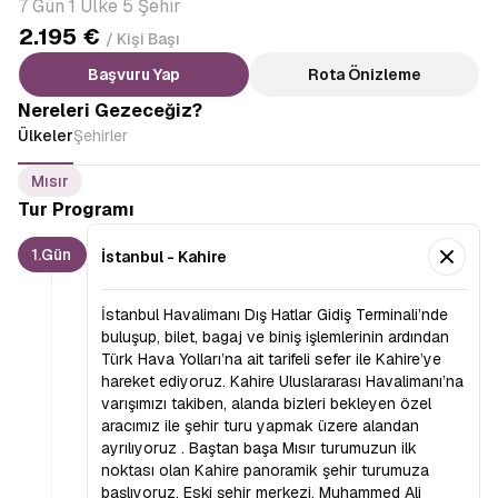
7 Gün 1 Ülke 5 Şehir
2.195 €
/ Kişi Başı
Başvuru Yap
Rota Önizleme
Nereleri Gezeceğiz?
Ülkeler
Şehirler
Mısır
Tur Programı
1.Gün
İstanbul - Kahire
İstanbul Havalimanı Dış Hatlar Gidiş Terminali’nde
buluşup, bilet, bagaj ve biniş işlemlerinin ardından
Türk Hava Yolları’na ait tarifeli sefer ile Kahire’ye
hareket ediyoruz. Kahire Uluslararası Havalimanı’na
varışımızı takiben, alanda bizleri bekleyen özel
aracımız ile şehir turu yapmak üzere alandan
ayrılıyoruz .
Baştan başa Mısır turumuzun ilk
noktası olan
Kahire panoramik şehir turumuza
başlıyoruz. Eski şehir merkezi, Muhammed Ali