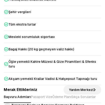
Şehir vergileri
Tüm ekstra turlar
Mesleki sorumluluk sigortası
Bagaj Hakkı (20 kg geçmeyen valiz hakkı)
Öğle yemekli Kahire Müzesi & Gize Piramitleri & Sfenks
turu
Akşam yemekli Krallar Vadisi & Hatşepsut Tapınağı turu
Merak Ettikleriniz
Yardım Merkezi
Başvuru Adımları
Pasaport Vize
Ödeme Planı
Sıkça Sorulanlar