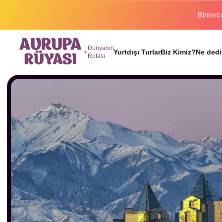
Binlerc
Dünyanın
Yurtdışı Turlar
Biz Kimiz?
Ne dedi
Rotası