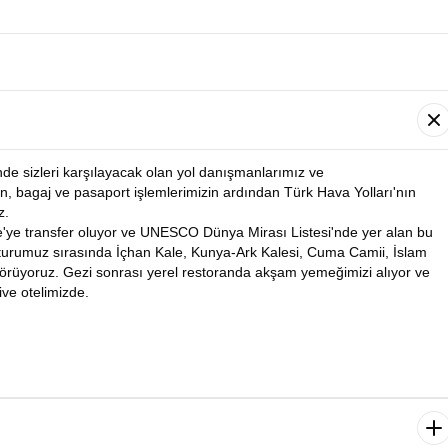
nde sizleri karşılayacak olan yol danışmanlarımız ve
n, bagaj ve pasaport işlemlerimizin ardından Türk Hava Yolları'nın
z.
e'ye transfer oluyor ve UNESCO Dünya Mirası Listesi'nde yer alan bu
 turumuz sırasında İçhan Kale, Kunya-Ark Kalesi, Cuma Camii, İslam
 görüyoruz. Gezi sonrası yerel restoranda akşam yemeğimizi alıyor ve
ve otelimizde.