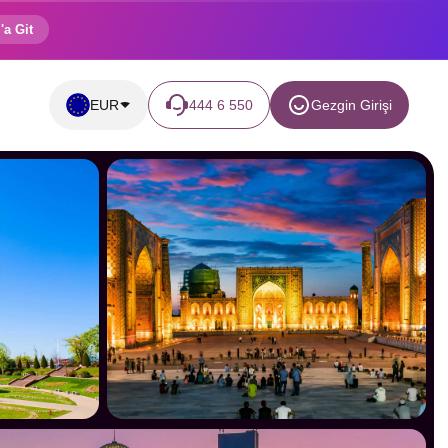
'a Git
EUR
444 6 550
Gezgin Girişi