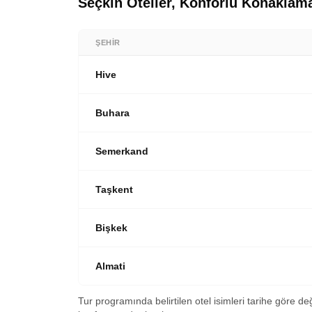
Seçkin Oteller, Konforlu Konaklam
zamanın tadını çıkarıyoruz. Akşam yemeğ
ve pasaport işlemlerimizin ardından Türk Ha
otelimizde.
varışımızla birlikte bir sonraki Avrupa 
sonu.
ŞEHIR
Hive
Buhara
Semerkand
Taşkent
Bişkek
Almati
Tur programında belirtilen otel isimleri tarihe göre de