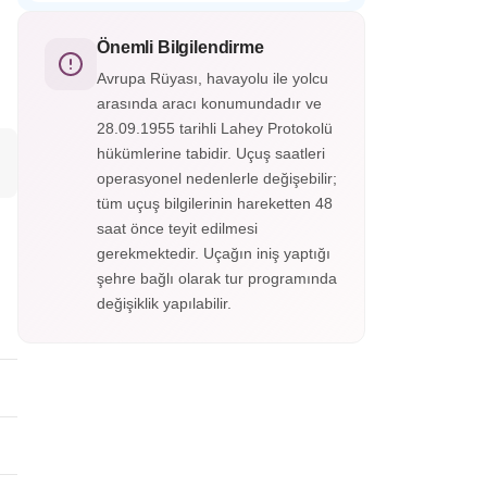
Almatı Hun Etnografik Köyü, Kazak
etkileyici bir anıttır.
kültürünü ve göçebe yaşamını tanıtan açık
hava müzesidir. Geleneksel yurtlar, el
Önemli Bilgilendirme
sanatları gösterileri ve halk danslarıyla Orta
Avrupa Rüyası, havayolu ile yolcu
Asya tarihine yolculuk sunar.
arasında aracı konumundadır ve
28.09.1955 tarihli Lahey Protokolü
hükümlerine tabidir. Uçuş saatleri
operasyonel nedenlerle değişebilir;
tüm uçuş bilgilerinin hareketten 48
saat önce teyit edilmesi
gerekmektedir. Uçağın iniş yaptığı
şehre bağlı olarak tur programında
değişiklik yapılabilir.