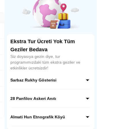
Ekstra Tur Ücreti Yok Tüm
Geziler Bedava
Siz doyasıya gezin diye, tur
programımızdaki tüm ekstra geziler ve
etkinlikler ücretsizdir!
Sarbaz Rukhy Gösterisi
Sarbaz Rukhy Gösterisi, Kazakistan’ın
askeri disiplinini ve ulusal ruhunu yansıtan
28 Panfilov Askeri Anıtı
etkileyici bir gösteridir. Askeri tören adımları,
müzikler ve koreografilerle Kazak
28 Panfilov Askeri Anıtı, Almatı’daki Panfilov
kahramanlık kültürünü sahnede canlandırır.
Parkı’nda yer alır. II. Dünya Savaşı’nda
Almati Hun Etnografik Köyü
Moskova savunmasında kahramanca
savaşan 28 askerin anısına yapılmış