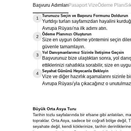
Başvuru Adımları
Pasaport Vize
Ödeme Planı
Turunuzu Seçin ve Başvuru Formunu Doldurun
1
Yurtdışı turları sayfamızdan hayalini kurd
Avrupa Rüyası'na ilk adımı atın.
Ödeme Planınızı Oluşturun
2
Size en uygun ödeme yöntemini seçin dilers
güvenle tamamlayın.
Yol Danışmanlarımız Sizinle İletişime Geçsin
3
Başvurunuz bize ulaştıktan sonra, yol danış
ettiklerinizi rahatlıkla sorabilir, size en uygu
Seyahat Gününü Heyecanla Bekleyin
4
Vize ve diğer hazırlık aşamalarını sizinle 
Avrupa Rüyası'yla çıkacağınız o unutulmaz
Büyük Orta Asya Turu
Tarihin tozlu sayfalarında bir efsane gibi anlatılan, 
topraklar. Orta Asya, sadece bir coğrafi bölge değil, T
seyahate değil, kendi köklerinize, tarihin derinlikle