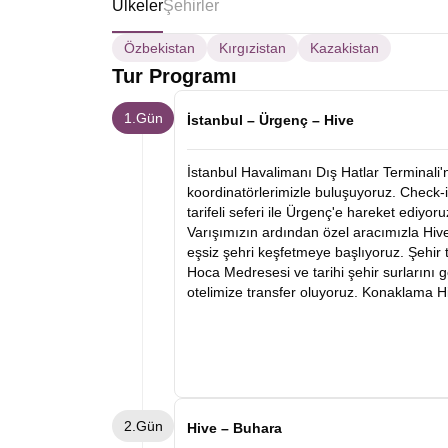
Ülkeler
Şehirler
Özbekistan
Kırgızistan
Kazakistan
Tur Programı
1.Gün
İstanbul – Ürgenç – Hive
İstanbul Havalimanı Dış Hatlar Terminali'
koordinatörlerimizle buluşuyoruz. Check-i
tarifeli seferi ile Ürgenç'e hareket ediyoru
Varışımızın ardından özel aracımızla Hiv
eşsiz şehri keşfetmeye başlıyoruz. Şehir
Hoca Medresesi ve tarihi şehir surlarını
otelimize transfer oluyoruz. Konaklama Hi
2.Gün
Hive – Buhara