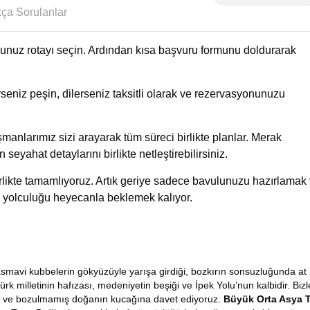
Sıkça Sorulanlar
uğunuz rotayı seçin. Ardından kısa başvuru formunu doldurarak
eniz peşin, dilerseniz taksitli olarak ve rezervasyonunuzu
manlarımız sizi arayarak tüm süreci birlikte planlar. Merak
n seyahat detaylarını birlikte netleştirebilirsiniz.
birlikte tamamlıyoruz. Artık geriye sadece bavulunuzu hazırlamak
 yolculuğu heyecanla beklemek kalıyor.
masmavi kubbelerin gökyüzüyle yarışa girdiği, bozkırın sonsuzluğunda at 
ürk milletinin hafızası, medeniyetin beşiği ve İpek Yolu’nun kalbidir. Bizl
rine ve bozulmamış doğanın kucağına davet ediyoruz.
Büyük
Orta Asya 