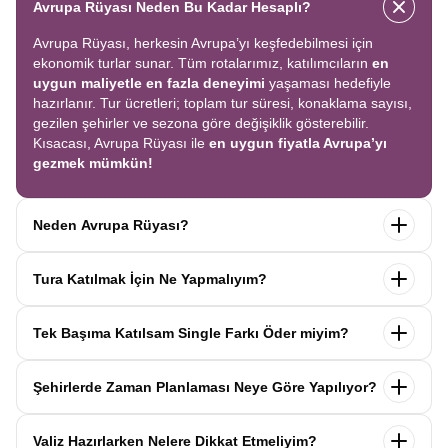
Avrupa Rüyası Neden Bu Kadar Hesaplı?
Avrupa Rüyası, herkesin Avrupa’yı keşfedebilmesi için
ekonomik turlar sunar. Tüm rotalarımız, katılımcıların
en
uygun maliyetle en fazla deneyimi
yaşaması hedefiyle
hazırlanır. Tur ücretleri; toplam tur süresi, konaklama sayısı,
gezilen şehirler ve sezona göre değişiklik gösterebilir.
Kısacası, Avrupa Rüyası ile
en uygun fiyatla Avrupa’yı
gezmek mümkün!
Neden Avrupa Rüyası?
Avrupa Rüyası ile ekonomik bir şekilde
tek seferde birçok
Tura Katılmak İçin Ne Yapmalıyım?
ülkeyi
keşfedin! Ekstra tur ücreti yok, tüm geziler fiyata
dahil.
Profesyonel kokartlı rehberler
,
konforlu oteller
ve
Tur sayfasındaki
“Başvuru Yap”
formunu doldurun ve
benzersiz rotalar
ile Avrupa’yı en keyifli şekilde yaşayın.
Tek Başıma Katılsam Single Farkı Öder miyim?
seyahat sözleşmesini
onaylayın.
İlk taksiti
ödediğinizde
kaydınız tamamlanır ve Avrupa Rüyası’yla yolculuğunuz
Hayır, ödemezsiniz. Avrupa Rüyası’nda tek başına
başlar!
Şehirlerde Zaman Planlaması Neye Göre Yapılıyor?
katıldığınızda
1000 Euro’ya varan single farkı
uygulanmaz.
Sizi, mesleğinize ve yaşınıza uygun bir
Avrupa Rüyası turlarındaki tüm zaman planlamaları,
uzman
katılımcı ile eşleştiririz; böylece
ek ücret ödemeden
Valiz Hazırlarken Nelere Dikkat Etmeliyim?
operasyon birimimiz tarafından önceden test edilip
en