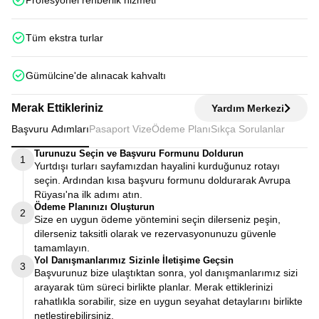
Profesyonel rehberlik hizmeti
Tüm ekstra turlar
Gümülcine'de alınacak kahvaltı
Merak Ettikleriniz
Yardım Merkezi
Başvuru Adımları
Pasaport Vize
Ödeme Planı
Sıkça Sorulanlar
Turunuzu Seçin ve Başvuru Formunu Doldurun
1
Yurtdışı turları sayfamızdan hayalini kurduğunuz rotayı
seçin. Ardından kısa başvuru formunu doldurarak Avrupa
Rüyası'na ilk adımı atın.
Ödeme Planınızı Oluşturun
2
Size en uygun ödeme yöntemini seçin dilerseniz peşin,
dilerseniz taksitli olarak ve rezervasyonunuzu güvenle
tamamlayın.
Yol Danışmanlarımız Sizinle İletişime Geçsin
3
Başvurunuz bize ulaştıktan sonra, yol danışmanlarımız sizi
arayarak tüm süreci birlikte planlar. Merak ettiklerinizi
rahatlıkla sorabilir, size en uygun seyahat detaylarını birlikte
netleştirebilirsiniz.