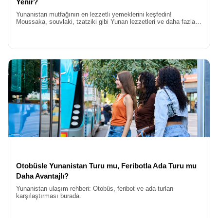
Yenir?
Yunanistan mutfağının en lezzetli yemeklerini keşfedin!
Moussaka, souvlaki, tzatziki gibi Yunan lezzetleri ve daha fazlası
ile Yunanistan’da ne yenir sorusunun cevabını burada
bulacaksınız.
Otobüsle Yunanistan Turu mu, Feribotla Ada Turu mu
Daha Avantajlı?
Yunanistan ulaşım rehberi: Otobüs, feribot ve ada turları
karşılaştırması burada.