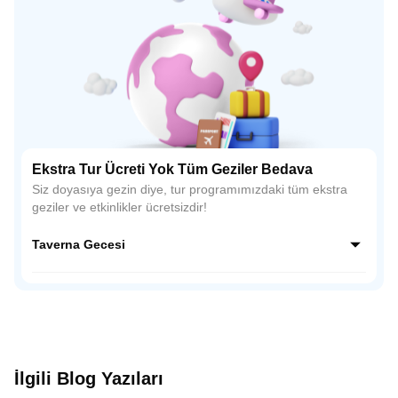
Ekstra Tur Ücreti Yok Tüm Geziler Bedava
Siz doyasıya gezin diye, tur programımızdaki tüm ekstra
geziler ve etkinlikler ücretsizdir!
Taverna Gecesi
Yunan gecesinin neşesi! Plaka'nın canlı tavernalarında sizi,
profesyonel dansçıların sergilediği geleneksel Yunan
dansları (Sirtaki dahil!) ve canlı müzik bekliyor. En özel
anlarınızı, mekanın büyüleyici atmosferi içinde
fotoğraflayarak ölümsüzleştirin. Bu özel gece, size sunulan
yerel içecek ve lezzet ikramlarıyla tamamlanarak, Atina'daki
İlgili Blog Yazıları
tatilinizin en unutulmaz anılarından biri haline gelecek!