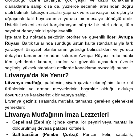
Görüldüğü üzere Litvanya, çok çeşitli ve cazip konaklama
olanaklarına sahip olsa da, yüzlerce seçenek arasından doğru
oteli bulmak, lokasyon analizi yapmak ve rezervasyon süreçleriyle
uğraşmak tatil heyecanınızı yorucu bir mesaiye dönüştürebilir.
Üstelik beklentilerinizi karşılamayan sürpriz bir otel odası, tüm
seyahat deneyiminizi gölgeleyebilir.
İşte tam bu noktada sektörün otoriter ve güvenilir lideri
Avrupa
Rüyası
, Baltık turlarında sunduğu üstün kalite standartlarıyla fark
yaratıyor! Bireysel planlamanın getirdiği belirsizlikleri ve yorucu
detayları tamamen ortadan kaldıran Avrupa Rüyası, rotasındaki
tüm şehirlerde konum, konfor ve güvenlik açısından özenle
seçilmiş, yüksek standartlı otellerde konaklama ayrıcalığı sunar.
Litvanya'da Ne Yenir?
Litvanya mutfağı
; patatesin, siyah çavdar ekmeğinin, taze süt
ürünlerinin ve orman meyvelerinin başrolde olduğu oldukça
doyurucu ve karakteristik bir yapıya sahip.
Litvanya geziniz sırasında mutlaka tatmanız gereken geleneksel
yemekleri:
Litvanya Mutfağının İmza Lezzetleri
Cepelinai (Zeplin):
İçinde kıyma, lor peyniri veya mantar ile
doldurulmuş devasa patates köfteleri.
Šaltibarščiai (Pembe Çorba):
Pancar, kefir, salatalık,