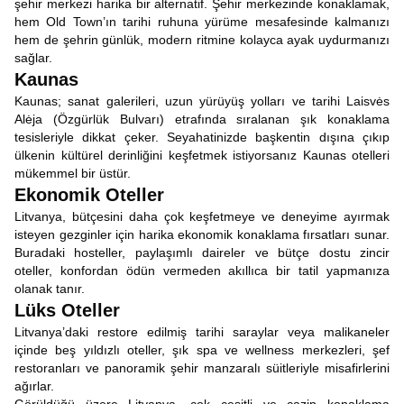
şehir merkezi harika bir alternatif. Şehir merkezinde konaklamak,
hem Old Town’ın tarihi ruhuna yürüme mesafesinde kalmanızı
hem de şehrin günlük, modern ritmine kolayca ayak uydurmanızı
sağlar.
Kaunas
Kaunas; sanat galerileri, uzun yürüyüş yolları ve tarihi Laisvės
Alėja (Özgürlük Bulvarı) etrafında sıralanan şık konaklama
tesisleriyle dikkat çeker. Seyahatinizde başkentin dışına çıkıp
ülkenin kültürel derinliğini keşfetmek istiyorsanız Kaunas otelleri
mükemmel bir üstür.
Ekonomik Oteller
Litvanya, bütçesini daha çok keşfetmeye ve deneyime ayırmak
isteyen gezginler için harika ekonomik konaklama fırsatları sunar.
Buradaki hosteller, paylaşımlı daireler ve bütçe dostu zincir
oteller, konfordan ödün vermeden akıllıca bir tatil yapmanıza
olanak tanır.
Lüks Oteller
Litvanya’daki restore edilmiş tarihi saraylar veya malikaneler
içinde beş yıldızlı oteller, şık spa ve wellness merkezleri, şef
restoranları ve panoramik şehir manzaralı süitleriyle misafirlerini
ağırlar.