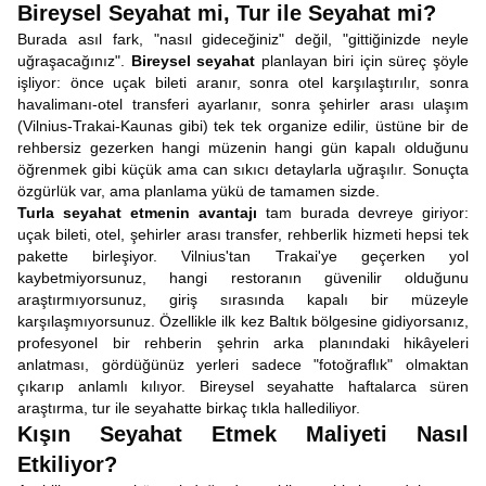
Bireysel Seyahat mi, Tur ile Seyahat mi?
Burada asıl fark, "nasıl gideceğiniz" değil, "gittiğinizde neyle
uğraşacağınız".
Bireysel seyahat
planlayan biri için süreç şöyle
işliyor: önce uçak bileti aranır, sonra otel karşılaştırılır, sonra
havalimanı-otel transferi ayarlanır, sonra şehirler arası ulaşım
(Vilnius-Trakai-Kaunas gibi) tek tek organize edilir, üstüne bir de
rehbersiz gezerken hangi müzenin hangi gün kapalı olduğunu
öğrenmek gibi küçük ama can sıkıcı detaylarla uğraşılır. Sonuçta
özgürlük var, ama planlama yükü de tamamen sizde.
Turla seyahat etmenin
avantajı
tam burada devreye giriyor:
uçak bileti, otel, şehirler arası transfer, rehberlik hizmeti hepsi tek
pakette birleşiyor. Vilnius'tan Trakai'ye geçerken yol
kaybetmiyorsunuz, hangi restoranın güvenilir olduğunu
araştırmıyorsunuz, giriş sırasında kapalı bir müzeyle
karşılaşmıyorsunuz. Özellikle ilk kez Baltık bölgesine gidiyorsanız,
profesyonel bir rehberin şehrin arka planındaki hikâyeleri
anlatması, gördüğünüz yerleri sadece "fotoğraflık" olmaktan
çıkarıp anlamlı kılıyor. Bireysel seyahatte haftalarca süren
araştırma, tur ile seyahatte birkaç tıkla hallediliyor.
Kışın Seyahat Etmek Maliyeti Nasıl
Etkiliyor?