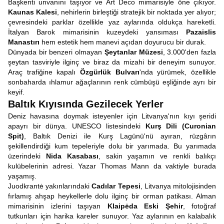
Başkenti unvanını taşıyor ve Art Deco mimarisiyle öne çıkıyor.
Kaunas Kalesi
, nehirlerin birleştiği stratejik bir noktada yer alıyor;
çevresindeki parklar özellikle yaz aylarında oldukça hareketli.
İtalyan Barok mimarisinin kuzeydeki yansıması
Pazaislis
Manastırı
hem estetik hem manevi açıdan doyurucu bir durak.
Dünyada bir benzeri olmayan
Şeytanlar Müzesi
, 3.000'den fazla
şeytan tasviriyle ilginç ve biraz da mizahi bir deneyim sunuyor.
Araç trafiğine kapalı
Özgürlük Bulvarı
'nda yürümek, özellikle
sonbaharda ıhlamur ağaçlarının renk cümbüşü eşliğinde ayrı bir
keyif.
Baltık Kıyısında Gezilecek Yerler
Deniz havasına doymak isteyenler için Litvanya'nın kıyı şeridi
apayrı bir dünya. UNESCO listesindeki
Kurş Dili (Curonian
Spit)
, Baltık Denizi ile Kurş Lagünü'nü ayıran, rüzgârın
şekillendirdiği kum tepeleriyle dolu bir yarımada. Bu yarımada
üzerindeki
Nida Kasabası
, sakin yaşamın ve renkli balıkçı
kulübelerinin adresi. Yazar Thomas Mann da vaktiyle burada
yaşamış.
Juodkrantė yakınlarındaki
Cadılar Tepesi
, Litvanya mitolojisinden
fırlamış ahşap heykellerle dolu ilginç bir orman patikası. Alman
mimarisinin izlerini taşıyan
Klaipėda Eski Şehir
, fotoğraf
tutkunları için harika kareler sunuyor. Yaz aylarının en kalabalık