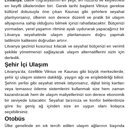
Litvanya
, Baltık coğrafyasının en yeşil, en huzurlu ve keşfetmesi
en keyifli ülkelerinden biri. Gerek tarihi başkent Vilnius gerekse
kültürel dokusuyla öne çıkan Kaunas gibi şehirlere seyahat
planlıyorsanız, ülkenin son derece düzenli ve pratik bir ulaşım
altyapısına sahip olduğunu bilmek içinizi rahatlatacaktır. Bütçenizi
yormadan, yerel yaşamın ritmine ayak uydurarak yapacağınız bir
Litvanya seyahatinde ulaşım planlamasını doğru yapmak
tatilinizin kalitesini doğrudan artırır.
Litvanya gezinizi kusursuz kılacak ve seyahat bütçenizi en verimli
şekilde yönetmenizi sağlayacak ulaşım alternatiflerini sizin için
derledik.
Şehir İçi Ulaşım
Litvanya’da, özellikle Vilnius ve Kaunas gibi büyük merkezlerde,
şehir içi ulaşım sistemi dakikliği, yaygın ağı ve erişilebilirliği bilinir.
Şehrin yerlisi gibi seyahat etmek istiyorsanız, dijital biniş kartları
veya temassız ödeme sistemlerini kullanmak size hem zaman
kazandıracak hem de ulaşım maliyetlerinizi son derece ekonomik
bir seviyede tutacaktır. Seyahat tarzınıza ve konfor beklentinize
göre bu geniş ağ içinden size en uygun olanı kolayca
seçebilirsiniz.
Otobüs
Ülke genelinde en sık tercih edilen ulaşım ağlarının başında