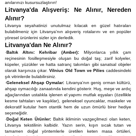
anılarınızı kusursuzlaştırın!
Litvanya'da Alışveriş: Ne Alınır, Nereden
Alınır?
Litvanya seyahatinizi unutulmaz kılacak en güzel hatıraları
bulabilmeniz için Litvanya'nın alışveriş rotalarını ve en popüler
yöresel ürünlerini sizler için derledik.
Litvanya'dan Ne Alınır?
·
Baltık Altını: Kehribar (Amber):
Milyonlarca yıllık çam
reçinesinin fosilleşmesiyle oluşan bu doğal taş; zarif kolyeler,
küpeler, yüzükler ve hatta satranç takımları gibi sanatsal objeler
olarak karşınıza çıkar.
Vilnius Old Town ve Pilies
caddesindeki
şık vitrinlerde bulabilirsiniz.
·
Geleneksel Ahşap Oymalar:
Litvanya'nın geniş orman kültürü,
ahşap oymacılığı zanaatında kendini gösterir. Huş, meşe ve ardıç
ağaçlarından ustalıkla işlenen el yapımı mutfak eşyaları (özellikle
kesme tahtaları ve kaşıklar), geleneksel oyuncaklar, maskeler ve
dekoratif kutular hem otantik hem de uzun ömürlü birer hediye
seçeneğidir.
·
Doğal Keten Ürünler:
Baltık ikliminin vazgeçilmezi olan keten,
Litvanya tekstilinin kalbidir. Yazın serin, kışın sıcak tutan ve
tamamen doğal yöntemlerle üretilen keten masa örtüleri,