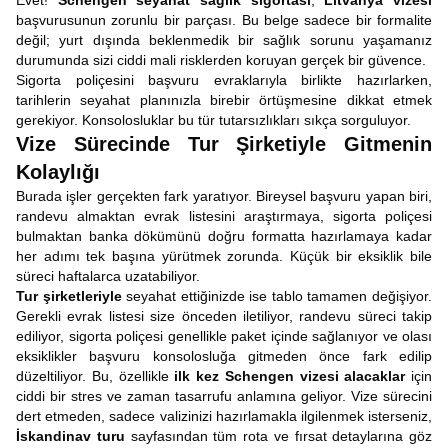
Evet!
Schengen seyahat sağlık sigortası
,
Litvanya vizesi
başvurusunun zorunlu bir parçası. Bu belge sadece bir formalite
değil; yurt dışında beklenmedik bir sağlık sorunu yaşamanız
durumunda sizi ciddi mali risklerden koruyan gerçek bir güvence.
Sigorta poliçesini başvuru evraklarıyla birlikte hazırlarken,
tarihlerin seyahat planınızla birebir örtüşmesine dikkat etmek
gerekiyor. Konsolosluklar bu tür tutarsızlıkları sıkça sorguluyor.
Vize Sürecinde Tur Şirketiyle Gitmenin
Kolaylığı
Burada işler gerçekten fark yaratıyor. Bireysel başvuru yapan biri,
randevu almaktan evrak listesini araştırmaya, sigorta poliçesi
bulmaktan banka dökümünü doğru formatta hazırlamaya kadar
her adımı tek başına yürütmek zorunda. Küçük bir eksiklik bile
süreci haftalarca uzatabiliyor.
Tur şirketleriyle
seyahat ettiğinizde ise tablo tamamen değişiyor.
Gerekli evrak listesi size önceden iletiliyor, randevu süreci takip
ediliyor, sigorta poliçesi genellikle paket içinde sağlanıyor ve olası
eksiklikler başvuru konsolosluğa gitmeden önce fark edilip
düzeltiliyor. Bu, özellikle
ilk kez Schengen vizesi alacaklar
için
ciddi bir stres ve zaman tasarrufu anlamına geliyor. Vize sürecini
dert etmeden, sadece valizinizi hazırlamakla ilgilenmek isterseniz,
İskandinav turu
sayfasından tüm rota ve fırsat detaylarına göz