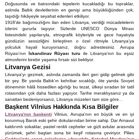
Doğusunda ve batısındaki tepelerin kucakladığı bu topraklar,
aslında Baltık devletlerinin en genişi ama büyüklüğünden çok,
taşıdığı hikâyeyle seyahat edenleri etkiliyor.
1918'de bağımsızlığını ilan eden Litvanya, verdiği mücadelelerin
izlerini gururla taşıyor. Sizlerde UNESCO Dünya Mirası
listesindeki yapılarıyla, etnografik köyleriyle ve gece hayatıyla
gündüzün sessizliğini birleştiren o özel ritmiyle Litvanya’ya
yolculuk hayali kuruyorsanız, doğru adrestesiniz. Avrupa
Rüyası'nın
İskandinav Rüyası turu
ile Litvanya'nın bu eşsiz
atmosferini birebir yaşama fırsatı sizi bekliyor.
Litvanya Gezisi
Litvanya'yı gezmek, aslında zamanda ileri geri gidip gelmek gibi
bir şey. Bir yanda Baltık'ın kehribar sıcaklığı, öte yanda Sovyet
döneminin hâlâ hissedilen ağırlığı bu tezat, ülkeyi sıradan bir tatil
rotasından çok daha fazlası yapıyor. Tarihe meraklıysanız ya da
sanattan besleniyorsanız, Litvanya müzeleri tam size göre…
Başkent Vilnius Hakkında Kısa Bilgiler
Litvanya'nın başkenti
Vilnius, Avrupa'nın en büyük ve en iyi
korunmuş Barok eski şehir dokularından birine sahip. Dar Arnavut
kaldırımlı sokaklar, pastel renkli cepheler ve gizli avlular arasında
yürümek, şehri baştan sona bir keşif rotasına çeviriyor. Pilies