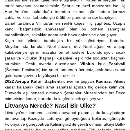
Caddesi'nde sanat galerilerine uğrayabilir, Katedral Meydanı'nın
tarihi havasını solutabilirsiniz. Şehrin en özel manzarası ise Üç
Haç Anıtı'nın bulunduğu tepeden izlenen gün batımı kırmızı
çatılar ve kilise kubbeleriyle örülü bir panorama sizi karşılıyor.
Sanat tarafında Vilnius'un en renkli köşesi hiç şüphesiz Užupis
kendi "bağımsızlık anayasası" olan bu bohem sanatçılar
mahallesinde, sokaklar adeta açık hava galerisine dönüşüyor.
Kışın ise Vilnius bambaşka bir yüz gösteriyor. Katedral
Meydanı'nda kurulan Noel pazarı, dev Noel ağacı ve ahşap
kulübeleriyle şehri masalsı bir atmosfere büründürüyor; sıcak
şarap ve kūčiukai (haşhaşlı kurabiye) eşliğinde soğuktan kaçmak
mümkün. Ocak ayında düzenlenen
Vilnius Işık Festivali
(Šviesos Festivalis) ise şehri tamamen ücretsiz, açık hava sanat
galerisine çeviren büyüleyici bir etkinlik.
2022 Avrupa Kültür Başkenti
unvanını taşıyan
Kaunas
, Vilnius
kadar kalabalık değil ama sanatsal açıdan hiç geride kalmıyor.
Dünyada eşi benzeri olmayan Şeytanlar Müzesi'nden Art Deco
mimarisine kadar, burada da keşfedilecek çok şey var.
Litvanya Nerede? Nasıl Bir Ülke?
Litvanya'nın konumu, aslında seyahat planınızı da kolaylaştıran
bir avantaj. Kuzeyde Letonya, güneydoğuda Belarus, güneyde
Polonya ve güneybatıda Kaliningrad ile çevrili olması, ülkeyi Baltık