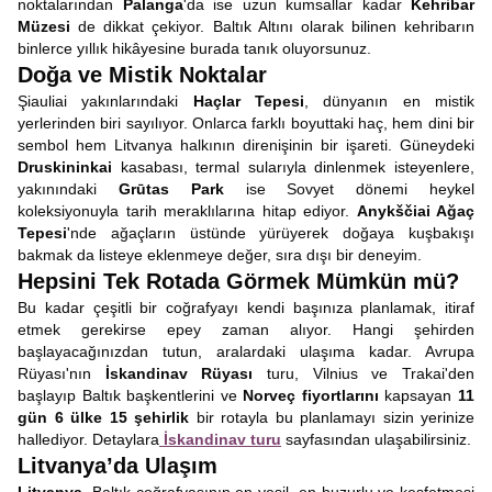
noktalarından
Palanga
'da ise uzun kumsallar kadar
Kehribar
Müzesi
de dikkat çekiyor. Baltık Altını olarak bilinen kehribarın
binlerce yıllık hikâyesine burada tanık oluyorsunuz.
Doğa ve Mistik Noktalar
Şiauliai yakınlarındaki
Haçlar Tepesi
, dünyanın en mistik
yerlerinden biri sayılıyor. Onlarca farklı boyuttaki haç, hem dini bir
sembol hem Litvanya halkının direnişinin bir işareti. Güneydeki
Druskininkai
kasabası, termal sularıyla dinlenmek isteyenlere,
yakınındaki
Grūtas Park
ise Sovyet dönemi heykel
koleksiyonuyla tarih meraklılarına hitap ediyor.
Anykščiai Ağaç
Tepesi
'nde ağaçların üstünde yürüyerek doğaya kuşbakışı
bakmak da listeye eklenmeye değer, sıra dışı bir deneyim.
Hepsini Tek Rotada Görmek Mümkün mü?
Bu kadar çeşitli bir coğrafyayı kendi başınıza planlamak, itiraf
etmek gerekirse epey zaman alıyor. Hangi şehirden
başlayacağınızdan tutun, aralardaki ulaşıma kadar. Avrupa
Rüyası'nın
İskandinav Rüyası
turu, Vilnius ve Trakai'den
başlayıp Baltık başkentlerini ve
Norveç fiyortlarını
kapsayan
11
gün 6 ülke 15 şehirlik
bir rotayla bu planlamayı sizin yerinize
hallediyor. Detaylara
İskandinav turu
sayfasından ulaşabilirsiniz.
Litvanya’da Ulaşım