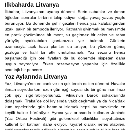
İlkbaharda Litvanya
İlkbahar, Litvanya'nın uyanış dönemi. Serin sabahlar ve ılıman
öğleden sonralar birbirini takip ediyor, doğa yavaş yavaş yeşile
bürünüyor. Bu dönemde şehir gezileri henüz yaz kalabalığından
uzak, sakin bir tempoda ilerliyor. Katmanlı giyinmek bu mevsimde
en pratik çözümünce bir mont, su geçirmez bir ceket ve rahat
yürüyüş ayakkabıları çantanızda yer bulmalı. Günlerin
uzamasıyla açık hava planları da artıyor, bu yüzden güneş
gözlüğü ve hafif bir atkı unutulmamalı. Yaz sezonu henüz
başlamadığı için otel fiyatları da bu dönemde nispeten daha
uygun seyrediyor. Erken rezervasyon yapanlar için özellikle
avantajlı bir pencere.
Yaz Aylarında Litvanya
Yaz, Litvanya'nın en canlı ve en çok tercih edilen dönemi. Havalar
ılıman seyrederken, uzun gün ışığı sayesinde bir güne inanılmaz
çok şey sığdırabiliyorsunuz. Vilnius'un Barok sokaklarında
dolaşmak, Trakai'de göl kıyısında vakit geçirmek ya da Nida'daki
kum tepelerinde gün batımını izlemek hepsi bu mevsimde en
keyifli haline bürünüyor. Ayrıca yaz ortasında kutlanan Joninės
(Yaz Ortası Festivali) gibi geleneksel etkinlikler, seyahatinize
kültürel bir katman daha ekliyor. Kıyafet olarak nefes alabilen,