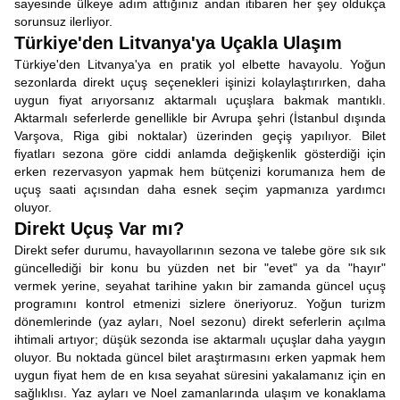
sayesinde ülkeye adım attığınız andan itibaren her şey oldukça
sorunsuz ilerliyor.
Türkiye'den Litvanya'ya Uçakla Ulaşım
Türkiye'den Litvanya'ya en pratik yol elbette havayolu. Yoğun
sezonlarda direkt uçuş seçenekleri işinizi kolaylaştırırken, daha
uygun fiyat arıyorsanız aktarmalı uçuşlara bakmak mantıklı.
Aktarmalı seferlerde genellikle bir Avrupa şehri (İstanbul dışında
Varşova, Riga gibi noktalar) üzerinden geçiş yapılıyor. Bilet
fiyatları sezona göre ciddi anlamda değişkenlik gösterdiği için
erken rezervasyon yapmak hem bütçenizi korumanıza hem de
uçuş saati açısından daha esnek seçim yapmanıza yardımcı
oluyor.
Direkt Uçuş Var mı?
Direkt sefer durumu, havayollarının sezona ve talebe göre sık sık
güncellediği bir konu bu yüzden net bir "evet" ya da "hayır"
vermek yerine, seyahat tarihine yakın bir zamanda güncel uçuş
programını kontrol etmenizi sizlere öneriyoruz. Yoğun turizm
dönemlerinde (yaz ayları, Noel sezonu) direkt seferlerin açılma
ihtimali artıyor; düşük sezonda ise aktarmalı uçuşlar daha yaygın
oluyor. Bu noktada güncel bilet araştırmasını erken yapmak hem
uygun fiyat hem de en kısa seyahat süresini yakalamanız için en
sağlıklısı. Yaz ayları ve Noel zamanlarında ulaşım ve konaklama