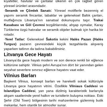
kıyafetler, havlular ve çantalar ülkenin en çok rağbet gören
yöresel ürünleri arasındadır.
·
Seramik ve Çömlek Sanatı:
Yöresel motiflerle bezenmiş el
yapımı seramik fincanlar, tabaklar ve geleneksel Baltık çanları,
mutfağınıza Litvanya'nın sanatsal dokunuşunu taşır.
Trakai
Kasabası ve Göl Çevresi
tezgâhlarında; ahşap oymalar, Karay
Türklerine özgü hatıralar ve seramik objeler bulmak için harika bir
rotadır.
·
Yerel Tatlar:
Geleneksel
Šakotis
kekini
Halės Pazarı (Halės
Turgus)
pazarın çevresindeki küçük tezgahlarda alışveriş
yaparken tatlının da tadına bakabilirsiniz.
Litvanya Gece Hayatı
Litvanya’da gece hayatı modern ve son derece renkli bir eğlence
kültürüne sahiptir. Vilnius şehri Avrupa'nın dört bir yanından gelen
seyahat severlere sınırsız eğlence hayatını vaat eder.
Vilnius Barları
Başkent Vilnius, konsept barları ve hareketli sokak kültürüyle
Litvanya gece hayatının vitrini. Özellikle
Vilniaus Caddesi
ve
Islandijos Caddesi
, yan yana dizilmiş karakteristik barlarıyla
akşam saatlerinde yerel halkın ve turistlerin buluşma noktası. Eski
Şehir (Old Town) bölgesinin tarihi mahzenlerine gizlenmiş butik
mekanlar, hem otantik bir atmosfer sunar.