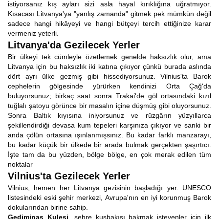
istiyorsanız kış ayları sizi asla hayal kırıklığına uğratmıyor.
Kısacası Litvanya'ya "yanlış zamanda" gitmek pek mümkün değil
sadece hangi hikâyeyi ve hangi bütçeyi tercih ettiğinize karar
vermeniz yeterli.
Litvanya'da Gezilecek Yerler
Bir ülkeyi tek cümleyle özetlemek genelde haksızlık olur, ama
Litvanya için bu haksızlık iki katına çıkıyor çünkü burada aslında
dört ayrı ülke gezmiş gibi hissediyorsunuz. Vilnius'ta Barok
cephelerin gölgesinde yürürken kendinizi Orta Çağ'da
buluyorsunuz; birkaç saat sonra Trakai'de göl ortasındaki kızıl
tuğlalı şatoyu görünce bir masalın içine düşmüş gibi oluyorsunuz.
Sonra Baltık kıyısına iniyorsunuz ve rüzgârın yüzyıllarca
şekillendirdiği devasa kum tepeleri karşınıza çıkıyor ve sanki bir
anda çölün ortasına ışınlanmışsınız. Bu kadar farklı manzarayı,
bu kadar küçük bir ülkede bir arada bulmak gerçekten şaşırtıcı.
İşte tam da bu yüzden, bölge bölge, en çok merak edilen tüm
noktalar
Vilnius'ta Gezilecek Yerler
Vilnius, hemen her Litvanya gezisinin başladığı yer. UNESCO
listesindeki eski şehir merkezi, Avrupa'nın en iyi korunmuş Barok
dokularından birine sahip.
Gediminas Kulesi
, şehre kuşbakışı bakmak isteyenler için ilk