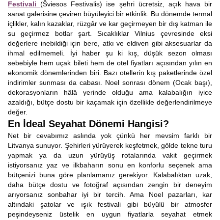
Festivali
(Šviesos Festivalis) ise şehri ücretsiz, açık hava bir
sanat galerisine çeviren büyüleyici bir etkinlik. Bu dönemde termal
içlikler, kalın kazaklar, rüzgâr ve kar geçirmeyen bir dış katman ile
su geçirmez botlar şart. Sıcaklıklar Vilnius çevresinde eksi
değerlere inebildiği için bere, atkı ve eldiven gibi aksesuarlar da
ihmal edilmemeli. İyi haber şu ki kış, düşük sezon olması
sebebiyle hem uçak bileti hem de otel fiyatları açısından yılın en
ekonomik dönemlerinden biri. Bazı otellerin kış paketlerinde özel
indirimler sunması da cabası. Noel sonrası dönem (Ocak başı),
dekorasyonların hâlâ yerinde olduğu ama kalabalığın iyice
azaldığı, bütçe dostu bir kaçamak için özellikle değerlendirilmeye
değer.
En İdeal Seyahat Dönemi Hangisi?
Net bir cevabımız aslında yok çünkü her mevsim farklı bir
Litvanya sunuyor. Şehirleri yürüyerek keşfetmek, gölde tekne turu
yapmak ya da uzun yürüyüş rotalarında vakit geçirmek
istiyorsanız yaz ve ilkbaharın sonu en konforlu seçenek ama
bütçenizi buna göre planlamanız gerekiyor. Kalabalıktan uzak,
daha bütçe dostu ve fotoğraf açısından zengin bir deneyim
arıyorsanız sonbahar iyi bir tercih. Ama Noel pazarları, kar
altındaki şatolar ve ışık festivali gibi büyülü bir atmosfer
peşindeyseniz üstelik en uygun fiyatlarla seyahat etmek