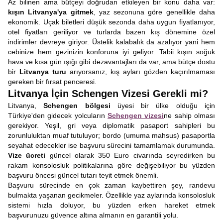
Az bilinen ama bütçeyi doğrudan etkileyen bir konu daha var:
kışın Litvanya'ya gitmek
, yaz sezonuna göre genellikle daha
ekonomik. Uçak biletleri düşük sezonda daha uygun fiyatlanıyor,
otel fiyatları geriliyor ve turlarda bazen kış dönemine özel
indirimler devreye giriyor. Üstelik kalabalık da azalıyor yani hem
cebinize hem gezinizin konforuna iyi geliyor. Tabii kışın soğuk
hava ve kısa gün ışığı gibi dezavantajları da var, ama bütçe dostu
bir
Litvanya turu
arıyorsanız, kış ayları gözden kaçırılmaması
gereken bir fırsat penceresi.
Litvanya İçin Schengen Vizesi Gerekli mi?
Litvanya,
Schengen bölgesi
üyesi bir ülke olduğu için
Türkiye'den gidecek yolcuların
Schengen vizesi
ne sahip olması
gerekiyor. Yeşil, gri veya diplomatik pasaport sahipleri bu
zorunluluktan muaf tutuluyor; bordo (umuma mahsus) pasaportla
seyahat edecekler ise başvuru sürecini tamamlamak durumunda.
Vize ücreti
güncel olarak 350 Euro civarında seyredirken bu
rakam konsolosluk politikalarına göre değişebiliyor bu yüzden
başvuru öncesi güncel tutarı teyit etmek önemli.
Başvuru sürecinde en çok zaman kaybettiren şey, randevu
bulmakta yaşanan gecikmeler. Özellikle yaz aylarında konsolosluk
sistemi hızla doluyor, bu yüzden erken hareket etmek
başvurunuzu güvence altına almanın en garantili yolu.