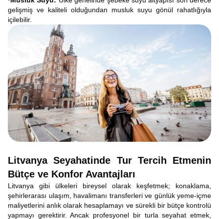
·
Musluk Suyu:
Ülke genelinde şebeke suyu altyapısı son derece
gelişmiş ve kaliteli olduğundan musluk suyu gönül rahatlığıyla
içilebilir.
Litvanya Seyahatinde Tur Tercih Etmenin
Bütçe ve Konfor Avantajları
Litvanya gibi ülkeleri bireysel olarak keşfetmek; konaklama,
şehirlerarası ulaşım, havalimanı transferleri ve günlük yeme-içme
maliyetlerini anlık olarak hesaplamayı ve sürekli bir bütçe kontrolü
yapmayı gerektirir. Ancak profesyonel bir turla seyahat etmek,