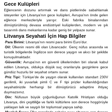
Gece Kulüpleri
Eğlencenin dozunu artırmak ve dans pistlerinde sabahlamak
isteyenler için Litvanya'nın gece kulüpleri, Avrupa'nın önde gelen
eğlence merkezleriyle yarışır. Eski fabrika binalarından
dönüştürülmüş devasa endüstriyel kulüplerden, modern ve şık
tasarımlı dans mekanlarına kadar geniş bir yelpaze sunar.
Litvanya Seyahati İçin Hap Bilgiler
·
Para Birimi:
Litvanya'nın resmi para birimi Euro'dur.
·
Dil:
Ülkenin resmi dili olan Litvancadır. Genç nüfus arasında ve
turistik bölgelerde İngilizce son derece yaygın ve akıcı bir şekilde
konuşulmaktadır.
·
Güvenlik:
Avrupa'nın en güvenli ülkelerinden biri olarak kabul
edilen Litvanya, oldukça düşük suç oranlarıyla gezginlere gece
gündüz huzurlu bir seyahat ortamı sunar.
·
Priz Tipi:
Türkiye'de de yaygın olarak kullanılan standart 230V
gerilimli, iki yuvarlak pimli C ve F tipi prizler kullanıldığından
seyahatinizde herhangi bir dönüştürücü adaptöre ihtiyaç
duymazsınız.
·
Din:
Nüfusun büyük çoğunluğunun Katolik Hristiyan olduğu
Litvanya, dini çeşitliliğe ve farklı kültürlere son derece hoşgörüyle
yaklaşan laik ve saygılı bir toplumsal yapıya sahip.