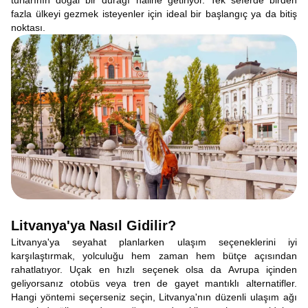
turlarının doğal bir durağı hâline getiriyor. Tek seferde birden
fazla ülkeyi gezmek isteyenler için ideal bir başlangıç ya da bitiş
noktası.
Litvanya'ya Nasıl Gidilir?
Litvanya'ya seyahat planlarken ulaşım seçeneklerini iyi
karşılaştırmak, yolculuğu hem zaman hem bütçe açısından
rahatlatıyor. Uçak en hızlı seçenek olsa da Avrupa içinden
geliyorsanız otobüs veya tren de gayet mantıklı alternatifler.
Hangi yöntemi seçerseniz seçin, Litvanya'nın düzenli ulaşım ağı