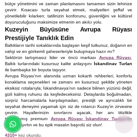
bütçe yönetimini ve zaman planlamasını tamamen sizin lehinize
çevirir. Kısacası turla seyahat etmek, maliyetleri şeffaf ve
yönetilebilir kılarken; tatilinizin konforunu, güvenliğini ve kültürel
doyuruculuğunu maksimize etmenin en akılcı yolu.
Kuzeyin Büyüsüne Avrupa Rüyası
Prestijiyle Tanıklık Edin
Baltıkların tarihi sokaklarında başlayan keşif tutkunuz, doğanın en
vahşi ve en görkemli şaheserleriyle buluşmaya hazır mı?
Sektörün tartışmasız lider ve öncü markası
Avrupa Rüyası
,
Baltık turlarındaki kusursuz kalite anlayışını
İskandinav Turları
ile bambaşka bir boyuta taşıyor.
Avrupa Rüyası'nın alanında uzman kokartlı rehberleri, konforlu
konaklama seçenekleri ve zamanı en kusursuz şekilde yöneten
eksiksiz rotalarıyla; İskandinavya’nın sadece bilinen yüzünü değil,
gizli kalmış ruhunu da keşfedeceksiniz. Detaylarda boğulmadan,
sürpriz harcamalarla karşılaşmadan, prestijli ve ayrıcalıklı bir
seyahat deneyimi yaşamak için siz de rotanızı Kuzey'in zirvesine
çevirin. Hayallerinizin sınırlarını aşacak, her anı titizlikle
tasarlanmış premium
Avrupa Rüyası İskandinav Turları
nda
yerinizi ayırtın ve bu epik masalın başrolü siz olun!
4310+
kez okundu.