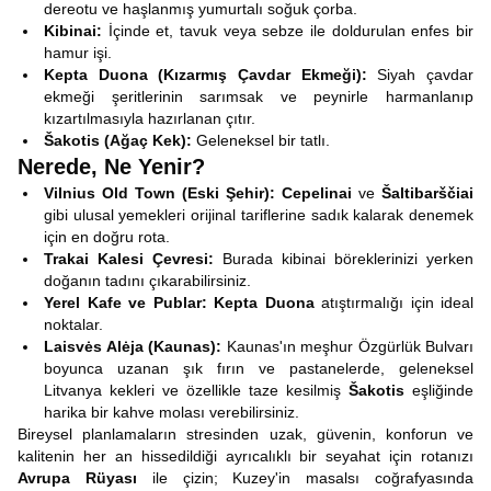
dereotu ve haşlanmış yumurtalı soğuk çorba.
Kibinai:
İçinde et, tavuk veya sebze ile doldurulan enfes bir
hamur işi.
Kepta Duona (Kızarmış Çavdar Ekmeği):
Siyah çavdar
ekmeği şeritlerinin sarımsak ve peynirle harmanlanıp
kızartılmasıyla hazırlanan çıtır.
Šakotis (Ağaç Kek):
Geleneksel bir tatlı.
Nerede, Ne Yenir?
Vilnius Old Town (Eski Şehir):
Cepelinai
ve
Šaltibarščiai
gibi ulusal yemekleri orijinal tariflerine sadık kalarak denemek
için en doğru rota.
Trakai Kalesi Çevresi:
Burada kibinai böreklerinizi yerken
doğanın tadını çıkarabilirsiniz.
Yerel Kafe ve Publar:
Kepta Duona
atıştırmalığı için ideal
noktalar.
Laisvės Alėja (Kaunas):
Kaunas'ın meşhur Özgürlük Bulvarı
boyunca uzanan şık fırın ve pastanelerde, geleneksel
Litvanya kekleri ve özellikle taze kesilmiş
Šakotis
eşliğinde
harika bir kahve molası verebilirsiniz.
Bireysel planlamaların stresinden uzak, güvenin, konforun ve
kalitenin her an hissedildiği ayrıcalıklı bir seyahat için rotanızı
Avrupa Rüyası
ile çizin; Kuzey'in masalsı coğrafyasında