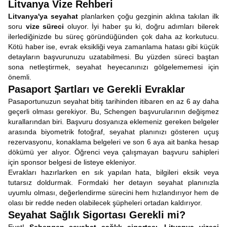
Litvanya Vize Rehberi
Litvanya'ya seyahat
planlarken çoğu gezginin aklına takılan ilk
soru
vize süreci
oluyor. İyi haber şu ki, doğru adımları bilerek
ilerlediğinizde bu süreç göründüğünden çok daha az korkutucu.
Kötü haber ise, evrak eksikliği veya zamanlama hatası gibi küçük
detayların başvurunuzu uzatabilmesi. Bu yüzden süreci baştan
sona netleştirmek, seyahat heyecanınızı gölgelememesi için
önemli.
Pasaport Şartları ve Gerekli Evraklar
Pasaportunuzun seyahat bitiş tarihinden itibaren en az 6 ay daha
geçerli olması gerekiyor. Bu, Schengen başvurularının değişmez
kurallarından biri. Başvuru dosyanıza eklemeniz gereken belgeler
arasında biyometrik fotoğraf, seyahat planınızı gösteren uçuş
rezervasyonu, konaklama belgeleri ve son 6 aya ait banka hesap
dökümü yer alıyor. Öğrenci veya çalışmayan başvuru sahipleri
için sponsor belgesi de listeye ekleniyor.
Evrakları hazırlarken en sık yapılan hata, bilgileri eksik veya
tutarsız doldurmak. Formdaki her detayın seyahat planınızla
uyumlu olması, değerlendirme sürecini hem hızlandırıyor hem de
olası bir redde neden olabilecek şüpheleri ortadan kaldırıyor.
Seyahat Sağlık Sigortası Gerekli mi?