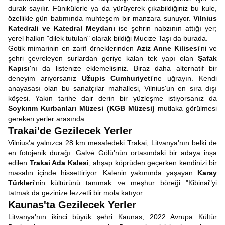
durak sayılır. Fünikülerle ya da yürüyerek çıkabildiğiniz bu kule,
özellikle gün batımında muhteşem bir manzara sunuyor.
Vilnius
Katedrali ve Katedral Meydanı
ise şehrin nabzının attığı yer;
yerel halkın "dilek tutulan" olarak bildiği Mucize Taşı da burada.
Gotik mimarinin en zarif örneklerinden
Aziz Anne Kilisesi
'ni ve
şehri çevreleyen surlardan geriye kalan tek yapı olan
Şafak
Kapısı
'nı da listenize eklemelisiniz. Biraz daha alternatif bir
deneyim arıyorsanız
Užupis Cumhuriyeti
'ne uğrayın. Kendi
anayasası olan bu sanatçılar mahallesi, Vilnius'un en sıra dışı
köşesi. Yakın tarihe dair derin bir yüzleşme istiyorsanız da
Soykırım Kurbanları Müzesi (KGB Müzesi)
mutlaka görülmesi
gereken yerler arasında.
Trakai'de Gezilecek Yerler
Vilnius'a yalnızca 28 km mesafedeki Trakai, Litvanya'nın belki de
en fotojenik durağı. Galvė Gölü'nün ortasındaki bir adaya inşa
edilen
Trakai Ada Kalesi
, ahşap köprüden geçerken kendinizi bir
masalın içinde hissettiriyor. Kalenin yakınında yaşayan
Karay
Türkleri
'nin kültürünü tanımak ve meşhur böreği "Kibinai"yi
tatmak da gezinize lezzetli bir mola katıyor.
Kaunas'ta Gezilecek Yerler
Litvanya'nın ikinci büyük şehri Kaunas, 2022 Avrupa Kültür