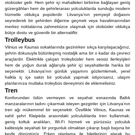
otobüsler gelir. Hem şehir içi mahalleleri birbirine bağlayan geniş
güzergâhları hem de şehirlerarası yolculuklarda sunduğu modern
hizmetle oldukça popülerdir. Litvanya’nın yemyeşil doğasını
seyrederek bir şehirden diğerine geçmek veya havalimanından
merkez noktalarına zahmetsizce ulaşmak için otobüsler oldukça
bütçe dostu ve güvenilir bir alternatiftir.
Trolleybus
Vilnius ve Kaunas sokaklarında gezinirken sıkça karşılaşacağınız,
şehrin dokusuyla bütünleşmiş nostaljik ama bir o kadar da çevreci
araçlardır. Elektrikle çalışan troleybüsler hem sessiz ilerleyişleri
hem de yoğun durak ağlarıyla şehir içi seyahatlerde harika bir
seçenektir. Litvanya'nın günlük yaşamını gözlemlemek, yerel
halkla iç içe sakin bir yolculuk yapmak istiyorsanız, ulaşım
planlarınıza mutlaka troleybüs deneyimini de eklemelisiniz.
Tren
Konforundan ödün vermeyen ve seyahat esnasında Baltık
manzaralarının tadını çıkarmak isteyen gezginler için Litvanya’nın
tren ağı mükemmel bir seçenektir. Özellikle Vilnius, Kaunas ve
sahil şehri Klaipėda arasındaki yolculuklarda tren kullanmak;
geniş koltuk aralıkları, Wi-Fi hizmeti ve pürüzsüz yolculuk
kalitesiyle seyahati bir yorgunluk olmaktan çıkarıp başlı başına bir
keyfe dönüştürür. Erken planlama ile biletlerinizi alarak bu