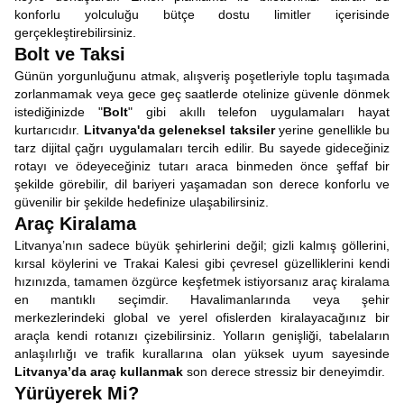
konforlu yolculuğu bütçe dostu limitler içerisinde
gerçekleştirebilirsiniz.
Bolt ve Taksi
Günün yorgunluğunu atmak, alışveriş poşetleriyle toplu taşımada
zorlanmamak veya gece geç saatlerde otelinize güvenle dönmek
istediğinizde "
Bolt
" gibi akıllı telefon uygulamaları hayat
kurtarıcıdır.
Litvanya'da geleneksel taksiler
yerine genellikle bu
tarz dijital çağrı uygulamaları tercih edilir. Bu sayede gideceğiniz
rotayı ve ödeyeceğiniz tutarı araca binmeden önce şeffaf bir
şekilde görebilir, dil bariyeri yaşamadan son derece konforlu ve
güvenilir bir şekilde hedefinize ulaşabilirsiniz.
Araç Kiralama
Litvanya’nın sadece büyük şehirlerini değil; gizli kalmış göllerini,
kırsal köylerini ve Trakai Kalesi gibi çevresel güzelliklerini kendi
hızınızda, tamamen özgürce keşfetmek istiyorsanız araç kiralama
en mantıklı seçimdir. Havalimanlarında veya şehir
merkezlerindeki global ve yerel ofislerden kiralayacağınız bir
araçla kendi rotanızı çizebilirsiniz. Yolların genişliği, tabelaların
anlaşılırlığı ve trafik kurallarına olan yüksek uyum sayesinde
Litvanya’da araç kullanmak
son derece stressiz bir deneyimdir.
Yürüyerek Mi?