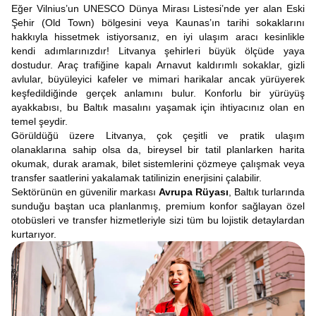
Eğer Vilnius’un UNESCO Dünya Mirası Listesi’nde yer alan Eski
Şehir (Old Town) bölgesini veya Kaunas’ın tarihi sokaklarını
hakkıyla hissetmek istiyorsanız, en iyi ulaşım aracı kesinlikle
kendi adımlarınızdır! Litvanya şehirleri büyük ölçüde yaya
dostudur. Araç trafiğine kapalı Arnavut kaldırımlı sokaklar, gizli
avlular, büyüleyici kafeler ve mimari harikalar ancak yürüyerek
keşfedildiğinde gerçek anlamını bulur. Konforlu bir yürüyüş
ayakkabısı, bu Baltık masalını yaşamak için ihtiyacınız olan en
temel şeydir.
Görüldüğü üzere Litvanya, çok çeşitli ve pratik ulaşım
olanaklarına sahip olsa da, bireysel bir tatil planlarken harita
okumak, durak aramak, bilet sistemlerini çözmeye çalışmak veya
transfer saatlerini yakalamak tatilinizin enerjisini çalabilir.
Sektörünün en güvenilir markası
Avrupa Rüyası
, Baltık turlarında
sunduğu baştan uca planlanmış, premium konfor sağlayan özel
otobüsleri ve transfer hizmetleriyle sizi tüm bu lojistik detaylardan
kurtarıyor.