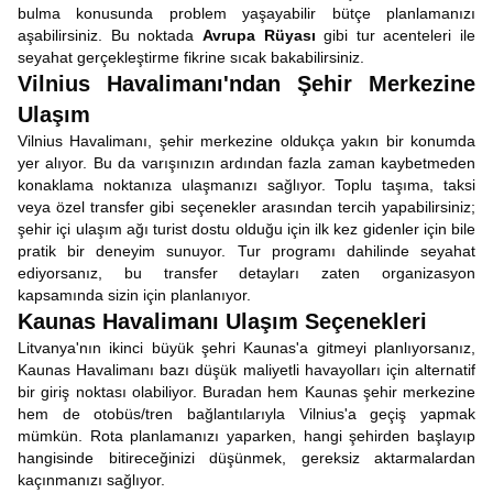
bulma konusunda problem yaşayabilir bütçe planlamanızı
aşabilirsiniz. Bu noktada
Avrupa Rüyası
gibi tur acenteleri ile
seyahat gerçekleştirme fikrine sıcak bakabilirsiniz.
Vilnius Havalimanı'ndan Şehir Merkezine
Ulaşım
Vilnius Havalimanı, şehir merkezine oldukça yakın bir konumda
yer alıyor. Bu da varışınızın ardından fazla zaman kaybetmeden
konaklama noktanıza ulaşmanızı sağlıyor. Toplu taşıma, taksi
veya özel transfer gibi seçenekler arasından tercih yapabilirsiniz;
şehir içi ulaşım ağı turist dostu olduğu için ilk kez gidenler için bile
pratik bir deneyim sunuyor. Tur programı dahilinde seyahat
ediyorsanız, bu transfer detayları zaten organizasyon
kapsamında sizin için planlanıyor.
Kaunas Havalimanı Ulaşım Seçenekleri
Litvanya'nın ikinci büyük şehri Kaunas'a gitmeyi planlıyorsanız,
Kaunas Havalimanı bazı düşük maliyetli havayolları için alternatif
bir giriş noktası olabiliyor. Buradan hem Kaunas şehir merkezine
hem de otobüs/tren bağlantılarıyla Vilnius'a geçiş yapmak
mümkün. Rota planlamanızı yaparken, hangi şehirden başlayıp
hangisinde bitireceğinizi düşünmek, gereksiz aktarmalardan
kaçınmanızı sağlıyor.