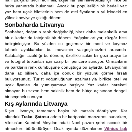
hafif parçalar tercih edilmeli; akşamları serinleyebildiği için ince bir
hırka yanınızda bulunmalı. Ancak bu popülerliğin bir bedeli var:
yaz hem uçak biletlerinin hem de otel fiyatlarının yıl içindeki en
yüksek seviyeye çıktığı dönem
Sonbaharda Litvanya
Sonbahar, doğanın renk değiştirdiği, biraz daha melankolik ama
bir o kadar da fotojenik bir dönem. Yağışlar artıyor, rüzgâr hissi
belirginleşiyor. Bu yüzden su geçirmez bir mont ve kaymaz
tabanlı ayakkabılar bu mevsimin vazgeçilmezleri arasında.
Kalabalığın azaldığı bu dönem, özellikle sakin bir gezi arayanlar
ve fotoğraf tutkunları için cazip bir pencere sunuyor. Ormanların
ve parkların renk cümbüşüne dönüştüğü bu aylarda, Litvanya'nın
daha az bilinen, daha içe dönük bir yüzünü görme fırsatı
buluyorsunuz. Turist yoğunluğunun azalmasıyla birlikte otel ve
uçak fiyatları da yumuşamaya başlıyor Yaz kadar hareketli
olmayan bu sezon hem sakinlik hem de bütçe açısından dengeli
bir seçenek sunuyor.
Kış Aylarında Litvanya
Kışın Litvanya, tamamen başka bir masala dönüşüyor. Kar
altındaki
Trakai Şatosu
adeta bir kartpostal manzarası sunarken,
Vilnius'un Katedral Meydanı'ndaki Noel pazarı şehri sıcacık bir
atmosfere büründürüyor. Ocak ayında düzenlenen
Vilnius Işık