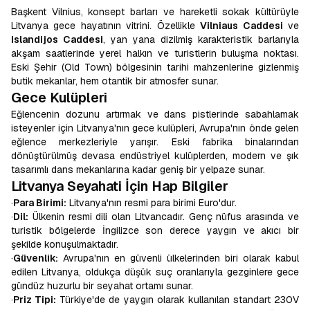
Başkent Vilnius, konsept barları ve hareketli sokak kültürüyle
Litvanya gece hayatının vitrini. Özellikle
Vilniaus Caddesi
ve
Islandijos Caddesi
, yan yana dizilmiş karakteristik barlarıyla
akşam saatlerinde yerel halkın ve turistlerin buluşma noktası.
Eski Şehir (Old Town) bölgesinin tarihi mahzenlerine gizlenmiş
butik mekanlar, hem otantik bir atmosfer sunar.
Gece Kulüpleri
Eğlencenin dozunu artırmak ve dans pistlerinde sabahlamak
isteyenler için Litvanya'nın gece kulüpleri, Avrupa'nın önde gelen
eğlence merkezleriyle yarışır. Eski fabrika binalarından
dönüştürülmüş devasa endüstriyel kulüplerden, modern ve şık
tasarımlı dans mekanlarına kadar geniş bir yelpaze sunar.
Litvanya Seyahati İçin Hap Bilgiler
·
Para Birimi:
Litvanya'nın resmi para birimi Euro'dur.
·
Dil:
Ülkenin resmi dili olan Litvancadır. Genç nüfus arasında ve
turistik bölgelerde İngilizce son derece yaygın ve akıcı bir
şekilde konuşulmaktadır.
·
Güvenlik:
Avrupa'nın en güvenli ülkelerinden biri olarak kabul
edilen Litvanya, oldukça düşük suç oranlarıyla gezginlere gece
gündüz huzurlu bir seyahat ortamı sunar.
·
Priz Tipi:
Türkiye'de de yaygın olarak kullanılan standart 230V