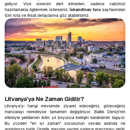
geliyor. Vize sürecini dert etmeden, sadece valizinizi
hazırlamakla ilgilenmek isterseniz,
İskandinav turu
sayfasından
tüm rota ve fırsat detaylarına göz atabilirsiniz.
Litvanya'ya Ne Zaman Gidilir?
Litvanya'yı hangi mevsimde ziyaret edeceğiniz, göreceğiniz
manzarayı neredeyse tamamen değiştiriyor. Baltık Denizi'nin
etkisiyle şekillenen iklim, yıl boyunca belirgin karakterler taşıyor.
Bu yüzden "en iyi zaman" sorusunun cevabı aslında ne
aradığınıza bağlı. Üstelik mevsim seçimi sadece manzarayı değil,