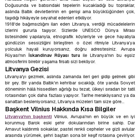
Doğusunda ve batısındaki tepelerin kucakladığı bu topraklar,
aslında Baltık devletlerinin en genişi ama büyüklüğünden çok,
taşıdığı hikâyeyle seyahat edenleri etkiliyor.
1918'de bağımsızlığını ilan eden Litvanya, verdiği mücadelelerin
izlerini gururla taşıyor. Sizlerde UNESCO Dünya Mirası
listesindeki yapılarıyla, etnografik köyleriyle ve gece hayatıyla
gündüzün sessizliğini birleştiren o özel ritmiyle Litvanya’ya
yolculuk hayali kuruyorsanız, doğru adrestesiniz. Avrupa
Rüyası'nın
İskandinav Rüyası turu
ile Litvanya'nın bu eşsiz
atmosferini birebir yaşama fırsatı sizi bekliyor.
Litvanya Gezisi
Litvanya'yı gezmek, aslında zamanda ileri geri gidip gelmek gibi
bir şey. Bir yanda Baltık'ın kehribar sıcaklığı, öte yanda Sovyet
döneminin hâlâ hissedilen ağırlığı bu tezat, ülkeyi sıradan bir tatil
rotasından çok daha fazlası yapıyor. Tarihe meraklıysanız ya da
sanattan besleniyorsanız, Litvanya müzeleri tam size göre…
Başkent Vilnius Hakkında Kısa Bilgiler
Litvanya'nın başkenti
Vilnius, Avrupa'nın en büyük ve en iyi
korunmuş Barok eski şehir dokularından birine sahip. Dar
Arnavut kaldırımlı sokaklar, pastel renkli cepheler ve gizli avlular
arasında yürümek, şehri baştan sona bir keşif rotasına çeviriyor.