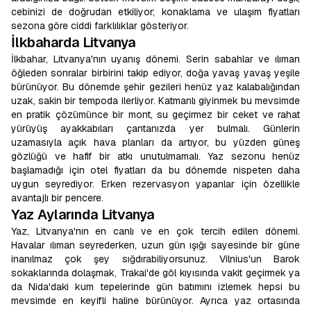
cebinizi de doğrudan etkiliyor; konaklama ve ulaşım fiyatları
sezona göre ciddi farklılıklar gösteriyor.
İlkbaharda Litvanya
İlkbahar, Litvanya'nın uyanış dönemi. Serin sabahlar ve ılıman
öğleden sonralar birbirini takip ediyor, doğa yavaş yavaş yeşile
bürünüyor. Bu dönemde şehir gezileri henüz yaz kalabalığından
uzak, sakin bir tempoda ilerliyor. Katmanlı giyinmek bu mevsimde
en pratik çözümünce bir mont, su geçirmez bir ceket ve rahat
yürüyüş ayakkabıları çantanızda yer bulmalı. Günlerin
uzamasıyla açık hava planları da artıyor, bu yüzden güneş
gözlüğü ve hafif bir atkı unutulmamalı. Yaz sezonu henüz
başlamadığı için otel fiyatları da bu dönemde nispeten daha
uygun seyrediyor. Erken rezervasyon yapanlar için özellikle
avantajlı bir pencere.
Yaz Aylarında Litvanya
Yaz, Litvanya'nın en canlı ve en çok tercih edilen dönemi.
Havalar ılıman seyrederken, uzun gün ışığı sayesinde bir güne
inanılmaz çok şey sığdırabiliyorsunuz. Vilnius'un Barok
sokaklarında dolaşmak, Trakai'de göl kıyısında vakit geçirmek ya
da Nida'daki kum tepelerinde gün batımını izlemek hepsi bu
mevsimde en keyifli haline bürünüyor. Ayrıca yaz ortasında