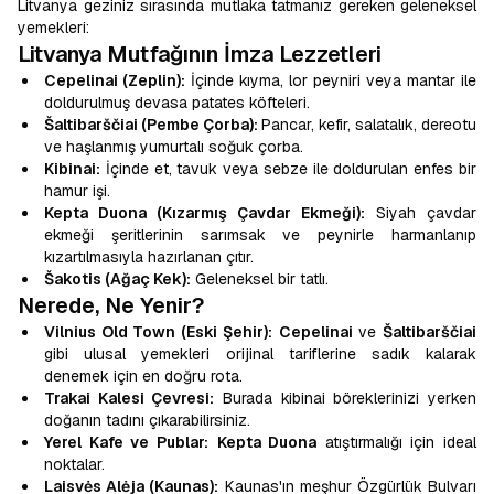
Litvanya geziniz sırasında mutlaka tatmanız gereken geleneksel
yemekleri:
Litvanya Mutfağının İmza Lezzetleri
Cepelinai (Zeplin):
İçinde kıyma, lor peyniri veya mantar ile
doldurulmuş devasa patates köfteleri.
Šaltibarščiai (Pembe Çorba):
Pancar, kefir, salatalık, dereotu
ve haşlanmış yumurtalı soğuk çorba.
Kibinai:
İçinde et, tavuk veya sebze ile doldurulan enfes bir
hamur işi.
Kepta Duona (Kızarmış Çavdar Ekmeği):
Siyah çavdar
ekmeği şeritlerinin sarımsak ve peynirle harmanlanıp
kızartılmasıyla hazırlanan çıtır.
Šakotis (Ağaç Kek):
Geleneksel bir tatlı.
Nerede, Ne Yenir?
Vilnius Old Town (Eski Şehir):
Cepelinai
ve
Šaltibarščiai
gibi ulusal yemekleri orijinal tariflerine sadık kalarak
denemek için en doğru rota.
Trakai Kalesi Çevresi:
Burada kibinai böreklerinizi yerken
doğanın tadını çıkarabilirsiniz.
Yerel Kafe ve Publar:
Kepta Duona
atıştırmalığı için ideal
noktalar.
Laisvės Alėja (Kaunas):
Kaunas'ın meşhur Özgürlük Bulvarı