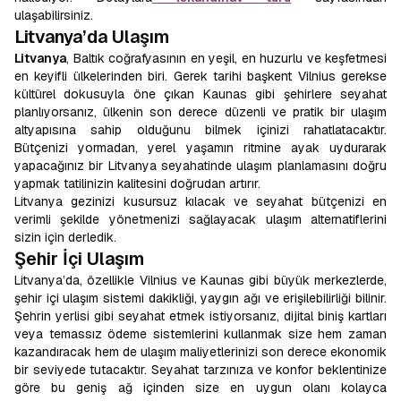
ulaşabilirsiniz.
Litvanya’da Ulaşım
Litvanya
, Baltık coğrafyasının en yeşil, en huzurlu ve keşfetmesi
en keyifli ülkelerinden biri. Gerek tarihi başkent Vilnius gerekse
kültürel dokusuyla öne çıkan Kaunas gibi şehirlere seyahat
planlıyorsanız, ülkenin son derece düzenli ve pratik bir ulaşım
altyapısına sahip olduğunu bilmek içinizi rahatlatacaktır.
Bütçenizi yormadan, yerel yaşamın ritmine ayak uydurarak
yapacağınız bir Litvanya seyahatinde ulaşım planlamasını doğru
yapmak tatilinizin kalitesini doğrudan artırır.
Litvanya gezinizi kusursuz kılacak ve seyahat bütçenizi en
verimli şekilde yönetmenizi sağlayacak ulaşım alternatiflerini
sizin için derledik.
Şehir İçi Ulaşım
Litvanya’da, özellikle Vilnius ve Kaunas gibi büyük merkezlerde,
şehir içi ulaşım sistemi dakikliği, yaygın ağı ve erişilebilirliği bilinir.
Şehrin yerlisi gibi seyahat etmek istiyorsanız, dijital biniş kartları
veya temassız ödeme sistemlerini kullanmak size hem zaman
kazandıracak hem de ulaşım maliyetlerinizi son derece ekonomik
bir seviyede tutacaktır. Seyahat tarzınıza ve konfor beklentinize
göre bu geniş ağ içinden size en uygun olanı kolayca