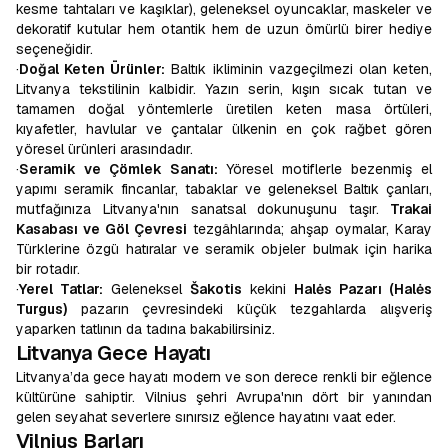
kesme tahtaları ve kaşıklar), geleneksel oyuncaklar, maskeler ve
dekoratif kutular hem otantik hem de uzun ömürlü birer hediye
seçeneğidir.
·
Doğal Keten Ürünler:
Baltık ikliminin vazgeçilmezi olan keten,
Litvanya tekstilinin kalbidir. Yazın serin, kışın sıcak tutan ve
tamamen doğal yöntemlerle üretilen keten masa örtüleri,
kıyafetler, havlular ve çantalar ülkenin en çok rağbet gören
yöresel ürünleri arasındadır.
·
Seramik ve Çömlek Sanatı:
Yöresel motiflerle bezenmiş el
yapımı seramik fincanlar, tabaklar ve geleneksel Baltık çanları,
mutfağınıza Litvanya'nın sanatsal dokunuşunu taşır.
Trakai
Kasabası ve Göl Çevresi
tezgâhlarında; ahşap oymalar, Karay
Türklerine özgü hatıralar ve seramik objeler bulmak için harika
bir rotadır.
·
Yerel Tatlar:
Geleneksel
Šakotis
kekini
Halės Pazarı (Halės
Turgus)
pazarın çevresindeki küçük tezgahlarda alışveriş
yaparken tatlının da tadına bakabilirsiniz.
Litvanya Gece Hayatı
Litvanya’da gece hayatı modern ve son derece renkli bir eğlence
kültürüne sahiptir. Vilnius şehri Avrupa'nın dört bir yanından
gelen seyahat severlere sınırsız eğlence hayatını vaat eder.
Vilnius Barları