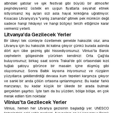
altındaki şatolar ve ışık festivali gibi büyülü bir atmosfer
peşindeyseniz üstelik en uygun fiyatlarla seyahat etmek
istiyorsanız kış ayları sizi asla hayal kırıklığına uğratmıyor.
Kısacası Litvanya'ya "yanlış zamanda" gitmek pek mümkün değil
sadece hangi hikâyeyi ve hangi bütçeyi tercih ettiğinize karar
vermeniz yeterli.
Litvanya'da Gezilecek Yerler
Bir ülkeyi tek cümleyle özetlemek genelde haksızlık olur, ama
Litvanya için bu haksızlık iki katına çıkıyor çünkü burada aslında
dört ayrı ülke gezmiş gibi hissediyorsunuz. Vilnius'ta Barok
cephelerin gölgesinde yürürken kendinizi Orta Çağ'da
buluyorsunuz; birkaç saat sonra Trakai'de göl ortasındaki kızıl
tuğlalı şatoyu görünce bir masalın içine düşmüş gibi
oluyorsunuz. Sonra Baltık kıyısına iniyorsunuz ve rüzgârın
yüzyıllarca şekillendirdiği devasa kum tepeleri karşınıza çıkıyor
ve sanki bir anda çölün ortasına ışınlanmışsınız. Bu kadar farklı
manzarayı, bu kadar küçük bir ülkede bir arada bulmak
gerçekten şaşırtıcı. İşte tam da bu yüzden, bölge bölge, en çok
merak edilen tüm noktalar
Vilnius'ta Gezilecek Yerler
Vilnius, hemen her Litvanya gezisinin başladığı yer. UNESCO