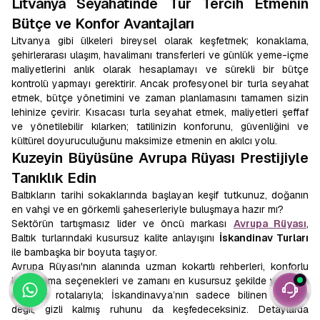
Litvanya Seyahatinde Tur Tercih Etmenin
Bütçe ve Konfor Avantajları
Litvanya gibi ülkeleri bireysel olarak keşfetmek; konaklama,
şehirlerarası ulaşım, havalimanı transferleri ve günlük yeme-içme
maliyetlerini anlık olarak hesaplamayı ve sürekli bir bütçe
kontrolü yapmayı gerektirir. Ancak profesyonel bir turla seyahat
etmek, bütçe yönetimini ve zaman planlamasını tamamen sizin
lehinize çevirir. Kısacası turla seyahat etmek, maliyetleri şeffaf
ve yönetilebilir kılarken; tatilinizin konforunu, güvenliğini ve
kültürel doyuruculuğunu maksimize etmenin en akılcı yolu.
Kuzeyin Büyüsüne Avrupa Rüyası Prestijiyle
Tanıklık Edin
Baltıkların tarihi sokaklarında başlayan keşif tutkunuz, doğanın
en vahşi ve en görkemli şaheserleriyle buluşmaya hazır mı?
Sektörün tartışmasız lider ve öncü markası
Avrupa Rüyası
,
Baltık turlarındaki kusursuz kalite anlayışını
İskandinav Turları
ile bambaşka bir boyuta taşıyor.
Avrupa Rüyası'nın alanında uzman kokartlı rehberleri, konforlu
konaklama seçenekleri ve zamanı en kusursuz şekilde yöneten
eksiksiz rotalarıyla; İskandinavya’nın sadece bilinen yüzünü
değil, gizli kalmış ruhunu da keşfedeceksiniz. Detaylarda