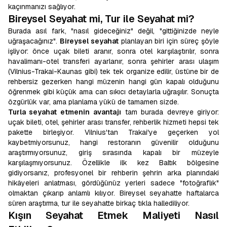
kaçınmanızı sağlıyor.
Bireysel Seyahat mi, Tur ile Seyahat mi?
Burada asıl fark, "nasıl gideceğiniz" değil, "gittiğinizde neyle
uğraşacağınız".
Bireysel seyahat
planlayan biri için süreç şöyle
işliyor: önce uçak bileti aranır, sonra otel karşılaştırılır, sonra
havalimanı-otel transferi ayarlanır, sonra şehirler arası ulaşım
(Vilnius-Trakai-Kaunas gibi) tek tek organize edilir, üstüne bir de
rehbersiz gezerken hangi müzenin hangi gün kapalı olduğunu
öğrenmek gibi küçük ama can sıkıcı detaylarla uğraşılır. Sonuçta
özgürlük var, ama planlama yükü de tamamen sizde.
Turla seyahat etmenin
avantajı
tam burada devreye giriyor:
uçak bileti, otel, şehirler arası transfer, rehberlik hizmeti hepsi tek
pakette birleşiyor. Vilnius'tan Trakai'ye geçerken yol
kaybetmiyorsunuz, hangi restoranın güvenilir olduğunu
araştırmıyorsunuz, giriş sırasında kapalı bir müzeyle
karşılaşmıyorsunuz. Özellikle ilk kez Baltık bölgesine
gidiyorsanız, profesyonel bir rehberin şehrin arka planındaki
hikâyeleri anlatması, gördüğünüz yerleri sadece "fotoğraflık"
olmaktan çıkarıp anlamlı kılıyor. Bireysel seyahatte haftalarca
süren araştırma, tur ile seyahatte birkaç tıkla hallediliyor.
Kışın Seyahat Etmek Maliyeti Nasıl