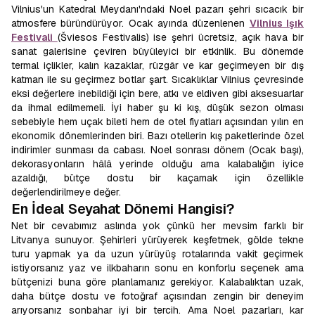
Vilnius'un Katedral Meydanı'ndaki Noel pazarı şehri sıcacık bir
atmosfere büründürüyor. Ocak ayında düzenlenen
Vilnius Işık
Festivali
(Šviesos Festivalis) ise şehri ücretsiz, açık hava bir
sanat galerisine çeviren büyüleyici bir etkinlik. Bu dönemde
termal içlikler, kalın kazaklar, rüzgâr ve kar geçirmeyen bir dış
katman ile su geçirmez botlar şart. Sıcaklıklar Vilnius çevresinde
eksi değerlere inebildiği için bere, atkı ve eldiven gibi aksesuarlar
da ihmal edilmemeli. İyi haber şu ki kış, düşük sezon olması
sebebiyle hem uçak bileti hem de otel fiyatları açısından yılın en
ekonomik dönemlerinden biri. Bazı otellerin kış paketlerinde özel
indirimler sunması da cabası. Noel sonrası dönem (Ocak başı),
dekorasyonların hâlâ yerinde olduğu ama kalabalığın iyice
azaldığı, bütçe dostu bir kaçamak için özellikle
değerlendirilmeye değer.
En İdeal Seyahat Dönemi Hangisi?
Net bir cevabımız aslında yok çünkü her mevsim farklı bir
Litvanya sunuyor. Şehirleri yürüyerek keşfetmek, gölde tekne
turu yapmak ya da uzun yürüyüş rotalarında vakit geçirmek
istiyorsanız yaz ve ilkbaharın sonu en konforlu seçenek ama
bütçenizi buna göre planlamanız gerekiyor. Kalabalıktan uzak,
daha bütçe dostu ve fotoğraf açısından zengin bir deneyim
arıyorsanız sonbahar iyi bir tercih. Ama Noel pazarları, kar