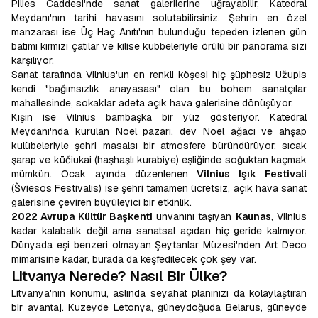
Pilies Caddesi'nde sanat galerilerine uğrayabilir, Katedral
Meydanı'nın tarihi havasını solutabilirsiniz. Şehrin en özel
manzarası ise Üç Haç Anıtı'nın bulunduğu tepeden izlenen gün
batımı kırmızı çatılar ve kilise kubbeleriyle örülü bir panorama sizi
karşılıyor.
Sanat tarafında Vilnius'un en renkli köşesi hiç şüphesiz Užupis
kendi "bağımsızlık anayasası" olan bu bohem sanatçılar
mahallesinde, sokaklar adeta açık hava galerisine dönüşüyor.
Kışın ise Vilnius bambaşka bir yüz gösteriyor. Katedral
Meydanı'nda kurulan Noel pazarı, dev Noel ağacı ve ahşap
kulübeleriyle şehri masalsı bir atmosfere büründürüyor; sıcak
şarap ve kūčiukai (haşhaşlı kurabiye) eşliğinde soğuktan kaçmak
mümkün. Ocak ayında düzenlenen
Vilnius Işık Festivali
(Šviesos Festivalis) ise şehri tamamen ücretsiz, açık hava sanat
galerisine çeviren büyüleyici bir etkinlik.
2022 Avrupa Kültür Başkenti
unvanını taşıyan
Kaunas
, Vilnius
kadar kalabalık değil ama sanatsal açıdan hiç geride kalmıyor.
Dünyada eşi benzeri olmayan Şeytanlar Müzesi'nden Art Deco
mimarisine kadar, burada da keşfedilecek çok şey var.
Litvanya Nerede? Nasıl Bir Ülke?
Litvanya'nın konumu, aslında seyahat planınızı da kolaylaştıran
bir avantaj. Kuzeyde Letonya, güneydoğuda Belarus, güneyde