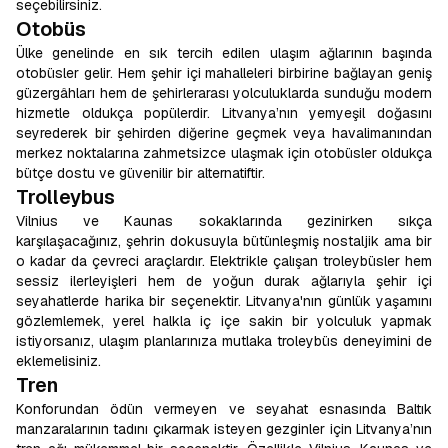
seçebilirsiniz.
Otobüs
Ülke genelinde en sık tercih edilen ulaşım ağlarının başında
otobüsler gelir. Hem şehir içi mahalleleri birbirine bağlayan geniş
güzergâhları hem de şehirlerarası yolculuklarda sunduğu modern
hizmetle oldukça popülerdir. Litvanya’nın yemyeşil doğasını
seyrederek bir şehirden diğerine geçmek veya havalimanından
merkez noktalarına zahmetsizce ulaşmak için otobüsler oldukça
bütçe dostu ve güvenilir bir alternatiftir.
Trolleybus
Vilnius ve Kaunas sokaklarında gezinirken sıkça
karşılaşacağınız, şehrin dokusuyla bütünleşmiş nostaljik ama bir
o kadar da çevreci araçlardır. Elektrikle çalışan troleybüsler hem
sessiz ilerleyişleri hem de yoğun durak ağlarıyla şehir içi
seyahatlerde harika bir seçenektir. Litvanya'nın günlük yaşamını
gözlemlemek, yerel halkla iç içe sakin bir yolculuk yapmak
istiyorsanız, ulaşım planlarınıza mutlaka troleybüs deneyimini de
eklemelisiniz.
Tren
Konforundan ödün vermeyen ve seyahat esnasında Baltık
manzaralarının tadını çıkarmak isteyen gezginler için Litvanya’nın