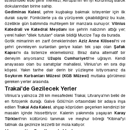
listesindeki eski şehir merkezi, Avrupa'nın en iyi korunmuş Barok
dokularından birine sahip.
Gediminas Kulesi
, şehre kuşbakışı bakmak isteyenler için ilk
durak sayılır. Fünikülerle ya da yürüyerek çıkabildiğiniz bu kule,
özellikle gün batımında muhteşem bir manzara sunuyor.
Vilnius
Katedrali ve Katedral Meydanı
ise şehrin nabzının attığı yer;
yerel halkın "dilek tutulan" olarak bildiği Mucize Taşı da burada.
Gotik mimarinin en zarif örneklerinden
Aziz Anne Kilisesi
'ni ve
şehri çevreleyen surlardan geriye kalan tek yapı olan
Şafak
Kapısı
'nı da listenize eklemelisiniz. Biraz daha alternatif bir
deneyim arıyorsanız
Užupis Cumhuriyeti
'ne uğrayın. Kendi
anayasası olan bu sanatçılar mahallesi, Vilnius'un en sıra dışı
köşesi. Yakın tarihe dair derin bir yüzleşme istiyorsanız da
Soykırım Kurbanları Müzesi (KGB Müzesi)
mutlaka görülmesi
gereken yerler arasında.
Trakai'de Gezilecek Yerler
Vilnius'a yalnızca 28 km mesafedeki Trakai, Litvanya'nın belki de
en fotojenik durağı. Galvė Gölü'nün ortasındaki bir adaya inşa
edilen
Trakai Ada Kalesi
, ahşap köprüden geçerken kendinizi bir
masalın içinde hissettiriyor. Kalenin yakınında yaşayan
Karay
Türkleri
'nin kültürünü tanımak ve meşhur böreği "Kibinai"yi
tatmak da gezinize lezzetli bir mola katıyor.