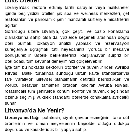
Lüks Oteller
Litvanya’daki restore edilmiş tarihi saraylar veya malikaneler
içinde beş yıldızlı oteller, şık spa ve wellness merkezleri, şef
restoranları ve panoramik şehir manzaralı süitleriyle misafirlerini
ağırlar.
Görüldüğü üzere Litvanya, çok çeşitli ve cazip konaklama
olanaklarına sahip olsa da, yüzlerce seçenek arasından doğru
oteli bulmak, lokasyon analizi yapmak ve rezervasyon
süreçleriyle uğraşmak tatil heyecanınızı yorucu bir mesaiye
dönüştürebilir. Üstelik beklentilerinizi karşılamayan sürpriz bir
otel odası, tüm seyahat deneyiminizi gölgeleyebilir.
İşte tam bu noktada sektörün otoriter ve güvenilir lideri
Avrupa
Rüyası
, Baltık turlarında sunduğu üstün kalite standartlarıyla
fark yaratıyor! Bireysel planlamanın getirdiği belirsizlikleri ve
yorucu detayları tamamen ortadan kaldıran Avrupa Rüyası,
rotasındaki tüm şehirlerde konum, konfor ve güvenlik açısından
özenle seçilmiş, yüksek standartlı otellerde konaklama ayrıcalığı
sunar.
Litvanya'da Ne Yenir?
Litvanya mutfağı
; patatesin, siyah çavdar ekmeğinin, taze süt
ürünlerinin ve orman meyvelerinin başrolde olduğu oldukça
doyurucu ve karakteristik bir yapıya sahip.