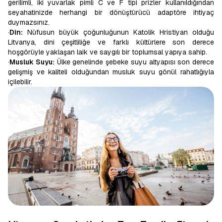
gerilimli, iki yuvarlak pimli C ve F tipi prizler kullanıldığından
seyahatinizde herhangi bir dönüştürücü adaptöre ihtiyaç
duymazsınız.
·
Din:
Nüfusun büyük çoğunluğunun Katolik Hristiyan olduğu
Litvanya, dini çeşitliliğe ve farklı kültürlere son derece
hoşgörüyle yaklaşan laik ve saygılı bir toplumsal yapıya sahip.
·
Musluk Suyu:
Ülke genelinde şebeke suyu altyapısı son derece
gelişmiş ve kaliteli olduğundan musluk suyu gönül rahatlığıyla
içilebilir.