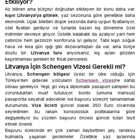
Etkiliyor?
Az bilinen ama bütçeyi doğrudan etkileyen bir konu daha var:
kışın Litvanya'ya gitmek
, yaz sezonuna göre genellikle daha
ekonomik. Uçak biletleri düşük sezonda daha uygun fiyatlanıyor,
otel fiyatları geriliyor ve turlarda bazen kış dönemine özel
indirimler devreye giriyor. Üstelik kalabalık da azalıyor yani hem
cebinize hem gezinizin konforuna iyi geliyor. Tabii kışın soğuk
hava ve kısa gün ışığı gibi dezavantajları da var, ama bütçe
dostu bir
Litvanya turu
arıyorsanız, kış ayları gözden
kaçırılmaması gereken bir fırsat penceresi.
Litvanya İçin Schengen Vizesi Gerekli mi?
Litvanya,
Schengen bölgesi
üyesi bir ülke olduğu için
Türkiye'den gidecek yolcuların
Schengen vizesi
ne sahip
olması gerekiyor. Yeşil, gri veya diplomatik pasaport sahipleri bu
zorunluluktan muaf tutuluyor; bordo (umuma mahsus)
pasaportla seyahat edecekler ise başvuru sürecini tamamlamak
durumunda.
Vize ücreti
güncel olarak 350 Euro civarında
seyredirken bu rakam konsolosluk politikalarına göre
değişebiliyor bu yüzden başvuru öncesi güncel tutarı teyit
etmek önemli.
Başvuru sürecinde en çok zaman kaybettiren şey, randevu
bulmakta yaşanan gecikmeler. Özellikle yaz aylarında