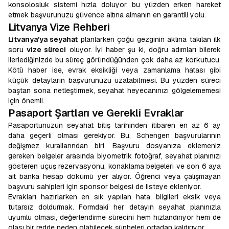
konsolosluk sistemi hızla doluyor, bu yüzden erken hareket
etmek başvurunuzu güvence altına almanın en garantili yolu.
Litvanya Vize Rehberi
Litvanya'ya seyahat
planlarken çoğu gezginin aklına takılan ilk
soru
vize süreci
oluyor. İyi haber şu ki, doğru adımları bilerek
ilerlediğinizde bu süreç göründüğünden çok daha az korkutucu.
Kötü haber ise, evrak eksikliği veya zamanlama hatası gibi
küçük detayların başvurunuzu uzatabilmesi. Bu yüzden süreci
baştan sona netleştirmek, seyahat heyecanınızı gölgelememesi
için önemli.
Pasaport Şartları ve Gerekli Evraklar
Pasaportunuzun seyahat bitiş tarihinden itibaren en az 6 ay
daha geçerli olması gerekiyor. Bu, Schengen başvurularının
değişmez kurallarından biri. Başvuru dosyanıza eklemeniz
gereken belgeler arasında biyometrik fotoğraf, seyahat planınızı
gösteren uçuş rezervasyonu, konaklama belgeleri ve son 6 aya
ait banka hesap dökümü yer alıyor. Öğrenci veya çalışmayan
başvuru sahipleri için sponsor belgesi de listeye ekleniyor.
Evrakları hazırlarken en sık yapılan hata, bilgileri eksik veya
tutarsız doldurmak. Formdaki her detayın seyahat planınızla
uyumlu olması, değerlendirme sürecini hem hızlandırıyor hem de
olası bir redde neden olabilecek şüpheleri ortadan kaldırıyor.