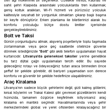
tren ağı mükemmel bir seçenektir. Özellikle Vilnius, Kaunas ve
sahil şehri Klaipėda arasındaki yolculuklarda tren kullanmak;
geniş koltuk aralıkları, Wi-Fi hizmeti ve pürüzsüz yolculuk
kalitesiyle seyahati bir yorgunluk olmaktan çıkarıp başlı başına
bir keyfe dönüştürür. Erken planlama ile biletlerinizi alarak bu
konforlu yolculuğu bütçe dostu limitler içerisinde
gerçekleştirebilirsiniz.
Bolt ve Taksi
Günün yorgunluğunu atmak, alışveriş poşetleriyle toplu taşımada
zorlanmamak veya gece geç saatlerde otelinize güvenle
dönmek istediğinizde "
Bolt
" gibi akıllı telefon uygulamaları hayat
kurtarıcıdır.
Litvanya'da geleneksel taksiler
yerine genellikle
bu tarz dijital çağrı uygulamaları tercih edilir. Bu sayede
gideceğiniz rotayı ve ödeyeceğiniz tutarı araca binmeden önce
şeffaf bir şekilde görebilir, dil bariyeri yaşamadan son derece
konforlu ve güvenilir bir şekilde hedefinize ulaşabilirsiniz.
Araç Kiralama
Litvanya’nın sadece büyük şehirlerini değil; gizli kalmış göllerini,
kırsal köylerini ve Trakai Kalesi gibi çevresel güzelliklerini kendi
hızınızda, tamamen özgürce keşfetmek istiyorsanız araç
kiralama en mantıklı seçimdir. Havalimanlarında veya şehir
merkezlerindeki global ve yerel ofislerden kiralayacağınız bir