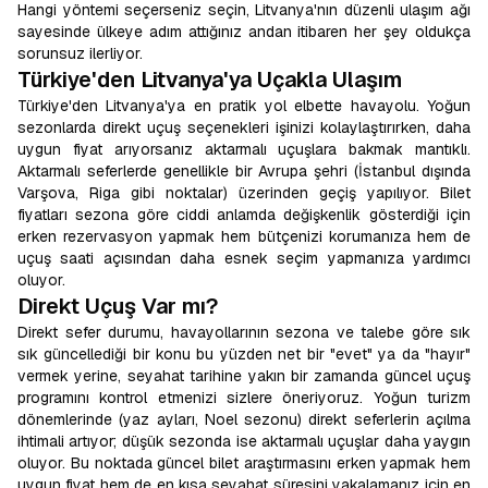
Hangi yöntemi seçerseniz seçin, Litvanya'nın düzenli ulaşım ağı
sayesinde ülkeye adım attığınız andan itibaren her şey oldukça
sorunsuz ilerliyor.
Türkiye'den Litvanya'ya Uçakla Ulaşım
Türkiye'den Litvanya'ya en pratik yol elbette havayolu. Yoğun
sezonlarda direkt uçuş seçenekleri işinizi kolaylaştırırken, daha
uygun fiyat arıyorsanız aktarmalı uçuşlara bakmak mantıklı.
Aktarmalı seferlerde genellikle bir Avrupa şehri (İstanbul dışında
Varşova, Riga gibi noktalar) üzerinden geçiş yapılıyor. Bilet
fiyatları sezona göre ciddi anlamda değişkenlik gösterdiği için
erken rezervasyon yapmak hem bütçenizi korumanıza hem de
uçuş saati açısından daha esnek seçim yapmanıza yardımcı
oluyor.
Direkt Uçuş Var mı?
Direkt sefer durumu, havayollarının sezona ve talebe göre sık
sık güncellediği bir konu bu yüzden net bir "evet" ya da "hayır"
vermek yerine, seyahat tarihine yakın bir zamanda güncel uçuş
programını kontrol etmenizi sizlere öneriyoruz. Yoğun turizm
dönemlerinde (yaz ayları, Noel sezonu) direkt seferlerin açılma
ihtimali artıyor; düşük sezonda ise aktarmalı uçuşlar daha yaygın
oluyor. Bu noktada güncel bilet araştırmasını erken yapmak hem
uygun fiyat hem de en kısa seyahat süresini yakalamanız için en