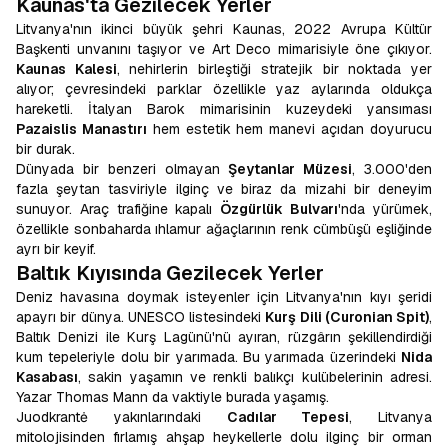
Kaunas'ta Gezilecek Yerler
Litvanya'nın ikinci büyük şehri Kaunas, 2022 Avrupa Kültür
Başkenti unvanını taşıyor ve Art Deco mimarisiyle öne çıkıyor.
Kaunas Kalesi
, nehirlerin birleştiği stratejik bir noktada yer
alıyor; çevresindeki parklar özellikle yaz aylarında oldukça
hareketli. İtalyan Barok mimarisinin kuzeydeki yansıması
Pazaislis Manastırı
hem estetik hem manevi açıdan doyurucu
bir durak.
Dünyada bir benzeri olmayan
Şeytanlar Müzesi
, 3.000'den
fazla şeytan tasviriyle ilginç ve biraz da mizahi bir deneyim
sunuyor. Araç trafiğine kapalı
Özgürlük Bulvarı
'nda yürümek,
özellikle sonbaharda ıhlamur ağaçlarının renk cümbüşü eşliğinde
ayrı bir keyif.
Baltık Kıyısında Gezilecek Yerler
Deniz havasına doymak isteyenler için Litvanya'nın kıyı şeridi
apayrı bir dünya. UNESCO listesindeki
Kurş Dili (Curonian Spit)
,
Baltık Denizi ile Kurş Lagünü'nü ayıran, rüzgârın şekillendirdiği
kum tepeleriyle dolu bir yarımada. Bu yarımada üzerindeki
Nida
Kasabası
, sakin yaşamın ve renkli balıkçı kulübelerinin adresi.
Yazar Thomas Mann da vaktiyle burada yaşamış.
Juodkrantė yakınlarındaki
Cadılar Tepesi
, Litvanya
mitolojisinden fırlamış ahşap heykellerle dolu ilginç bir orman