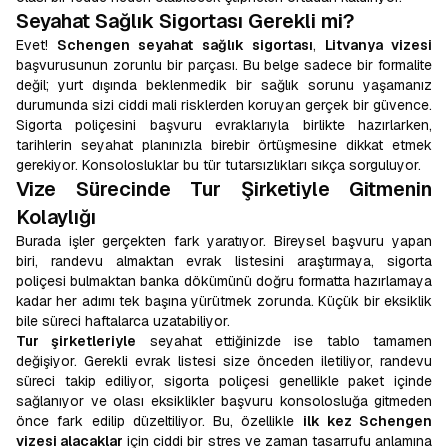
Seyahat Sağlık Sigortası Gerekli mi?
Evet!
Schengen seyahat sağlık sigortası
,
Litvanya vizesi
başvurusunun zorunlu bir parçası. Bu belge sadece bir formalite
değil; yurt dışında beklenmedik bir sağlık sorunu yaşamanız
durumunda sizi ciddi mali risklerden koruyan gerçek bir güvence.
Sigorta poliçesini başvuru evraklarıyla birlikte hazırlarken,
tarihlerin seyahat planınızla birebir örtüşmesine dikkat etmek
gerekiyor. Konsolosluklar bu tür tutarsızlıkları sıkça sorguluyor.
Vize Sürecinde Tur Şirketiyle Gitmenin
Kolaylığı
Burada işler gerçekten fark yaratıyor. Bireysel başvuru yapan
biri, randevu almaktan evrak listesini araştırmaya, sigorta
poliçesi bulmaktan banka dökümünü doğru formatta hazırlamaya
kadar her adımı tek başına yürütmek zorunda. Küçük bir eksiklik
bile süreci haftalarca uzatabiliyor.
Tur şirketleriyle
seyahat ettiğinizde ise tablo tamamen
değişiyor. Gerekli evrak listesi size önceden iletiliyor, randevu
süreci takip ediliyor, sigorta poliçesi genellikle paket içinde
sağlanıyor ve olası eksiklikler başvuru konsolosluğa gitmeden
önce fark edilip düzeltiliyor. Bu, özellikle
ilk kez Schengen
vizesi alacaklar
için ciddi bir stres ve zaman tasarrufu anlamına