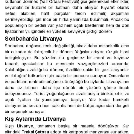
kutlanan Joninės (Yaz Ortası Festivali) gibi geleneksel etkinlikler,
seyahatinize kültürel bir katman daha ekliyor. Kıyafet olarak
nefes alabilen, hafif parçalar tercih edilmeli; akşamları
serinleyebildiği için ince bir hırka yanınızda bulunmalı. Ancak bu
popülerliğin bir bedeli var: yaz hem uçak biletlerinin hem de otel
fiyatlarının yıl içindeki en yüksek seviyeye çıktığı dönem
Sonbaharda Litvanya
Sonbahar, doğanın renk değiştirdiği, biraz daha melankolik ama
bir o kadar da fotojenik bir dönem. Yağışlar artıyor, rüzgâr hissi
belirginleşiyor. Bu yüzden su geçirmez bir mont ve kaymaz
tabanlı ayakkabılar bu mevsimin vazgeçilmezleri arasında.
Kalabalığın azaldığı bu dönem, özellikle sakin bir gezi arayanlar
ve fotoğraf tutkunları için cazip bir pencere sunuyor. Ormanların
ve parkların renk cümbüşüne dönüştüğü bu aylarda, Litvanya'nın
daha az bilinen, daha içe dönük bir yüzünü görme fırsatı
buluyorsunuz. Turist yoğunluğunun azalmasıyla birlikte otel ve
uçak fiyatları da yumuşamaya başlıyor Yaz kadar hareketli
olmayan bu sezon hem sakinlik hem de bütçe açısından dengeli
bir seçenek sunuyor.
Kış Aylarında Litvanya
Kışın Litvanya, tamamen başka bir masala dönüşüyor. Kar
altındaki
Trakai Şatosu
adeta bir kartpostal manzarası sunarken,