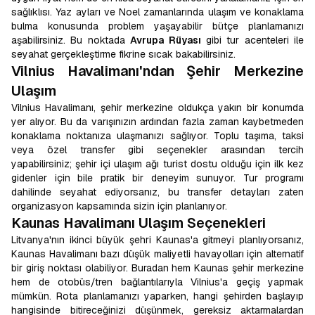
sağlıklısı. Yaz ayları ve Noel zamanlarında ulaşım ve konaklama
bulma konusunda problem yaşayabilir bütçe planlamanızı
aşabilirsiniz. Bu noktada
Avrupa Rüyası
gibi tur acenteleri ile
seyahat gerçekleştirme fikrine sıcak bakabilirsiniz.
Vilnius Havalimanı'ndan Şehir Merkezine
Ulaşım
Vilnius Havalimanı, şehir merkezine oldukça yakın bir konumda
yer alıyor. Bu da varışınızın ardından fazla zaman kaybetmeden
konaklama noktanıza ulaşmanızı sağlıyor. Toplu taşıma, taksi
veya özel transfer gibi seçenekler arasından tercih
yapabilirsiniz; şehir içi ulaşım ağı turist dostu olduğu için ilk kez
gidenler için bile pratik bir deneyim sunuyor. Tur programı
dahilinde seyahat ediyorsanız, bu transfer detayları zaten
organizasyon kapsamında sizin için planlanıyor.
Kaunas Havalimanı Ulaşım Seçenekleri
Litvanya'nın ikinci büyük şehri Kaunas'a gitmeyi planlıyorsanız,
Kaunas Havalimanı bazı düşük maliyetli havayolları için alternatif
bir giriş noktası olabiliyor. Buradan hem Kaunas şehir merkezine
hem de otobüs/tren bağlantılarıyla Vilnius'a geçiş yapmak
mümkün. Rota planlamanızı yaparken, hangi şehirden başlayıp
hangisinde bitireceğinizi düşünmek, gereksiz aktarmalardan