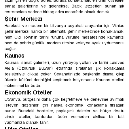
sizin için en doğru adres. Burada konaklamak; en ünlü kiliselere,
sanat galerilerine ve geleneksel Baltık lezzetleri sunan şık
restoranlara sadece birkaç adım mesafede olmak demek.
Şehir Merkezi
Hareketli ve modern bir Litvanya seyahati arayanlar için Vilnius
şehir merkezi harika bir alternatif. Şehir merkezinde konaklamak,
hem Old Town’ın tarihi ruhuna yürüme mesafesinde kalmanızı
hem de şehrin günlük, modern ritmine kolayca ayak uydurmanızı
sağlar.
Kaunas
Kaunas; sanat galerileri, uzun yürüyüş yolları ve tarihi Laisvės
Alėja (Özgürlük Bulvarı) etrafında sıralanan şık konaklama
tesisleriyle dikkat çeker. Seyahatinizde başkentin dışına çıkıp
ülkenin kültürel derinliğini keşfetmek istiyorsanız Kaunas otelleri
mükemmel bir üstür.
Ekonomik Oteller
Litvanya, bütçesini daha çok keşfetmeye ve deneyime ayırmak
isteyen gezginler için harika ekonomik konaklama fırsatları
sunar. Buradaki hosteller, paylaşımlı daireler ve bütçe dostu
zincir oteller, konfordan ödün vermeden akıllıca bir tatil
yapmanıza olanak tanır.