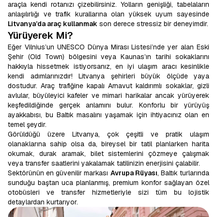
araçla kendi rotanızı çizebilirsiniz. Yolların genişliği, tabelaların
anlaşılırlığı ve trafik kurallarına olan yüksek uyum sayesinde
Litvanya’da araç kullanmak
son derece stressiz bir deneyimdir.
Yürüyerek Mi?
Eğer Vilnius’un UNESCO Dünya Mirası Listesi’nde yer alan Eski
Şehir (Old Town) bölgesini veya Kaunas’ın tarihi sokaklarını
hakkıyla hissetmek istiyorsanız, en iyi ulaşım aracı kesinlikle
kendi adımlarınızdır! Litvanya şehirleri büyük ölçüde yaya
dostudur. Araç trafiğine kapalı Arnavut kaldırımlı sokaklar, gizli
avlular, büyüleyici kafeler ve mimari harikalar ancak yürüyerek
keşfedildiğinde gerçek anlamını bulur. Konforlu bir yürüyüş
ayakkabısı, bu Baltık masalını yaşamak için ihtiyacınız olan en
temel şeydir.
Görüldüğü üzere Litvanya, çok çeşitli ve pratik ulaşım
olanaklarına sahip olsa da, bireysel bir tatil planlarken harita
okumak, durak aramak, bilet sistemlerini çözmeye çalışmak
veya transfer saatlerini yakalamak tatilinizin enerjisini çalabilir.
Sektörünün en güvenilir markası
Avrupa Rüyası
, Baltık turlarında
sunduğu baştan uca planlanmış, premium konfor sağlayan özel
otobüsleri ve transfer hizmetleriyle sizi tüm bu lojistik
detaylardan kurtarıyor.