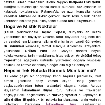
patikası. Alman mimarisinin izlerini taşıyan
Klaipėda Eski Şehir
,
fotoğraf tutkunları için harika kareler sunuyor. Yaz aylarının en
kalabalık noktalarından
Palanga
'da ise uzun kumsallar kadar
Kehribar Müzesi
de dikkat çekiyor. Baltık Altını olarak bilinen
kehribarın binlerce yıllık hikâyesine burada tanık oluyorsunuz.
Doğa ve Mistik Noktalar
Şiauliai yakınlarındaki
Haçlar Tepesi
, dünyanın en mistik
yerlerinden biri sayılıyor. Onlarca farklı boyuttaki haç, hem dini
bir sembol hem Litvanya halkının direnişinin bir işareti. Güneydeki
Druskininkai
kasabası, termal sularıyla dinlenmek isteyenlere,
yakınındaki
Grūtas Park
ise Sovyet dönemi heykel
koleksiyonuyla tarih meraklılarına hitap ediyor.
Anykščiai Ağaç
Tepesi
'nde ağaçların üstünde yürüyerek doğaya kuşbakışı
bakmak da listeye eklenmeye değer, sıra dışı bir deneyim.
Hepsini Tek Rotada Görmek Mümkün mü?
Bu kadar çeşitli bir coğrafyayı kendi başınıza planlamak, itiraf
etmek gerekirse epey zaman alıyor. Hangi şehirden
başlayacağınızdan tutun, aralardaki ulaşıma kadar. Avrupa
Rüyası'nın
İskandinav Rüyası
turu, Vilnius ve Trakai'den
başlayıp Baltık başkentlerini ve
Norveç fiyortlarını
kapsayan
11
gün 6 ülke 15 şehirlik
bir rotayla bu planlamayı sizin yerinize
hallediyor. Detaylara
İskandinav turu
sayfasından