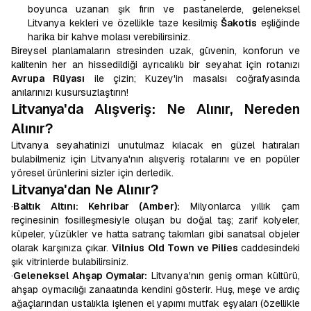
boyunca uzanan şık fırın ve pastanelerde, geleneksel
Litvanya kekleri ve özellikle taze kesilmiş
Šakotis
eşliğinde
harika bir kahve molası verebilirsiniz.
Bireysel planlamaların stresinden uzak, güvenin, konforun ve
kalitenin her an hissedildiği ayrıcalıklı bir seyahat için rotanızı
Avrupa Rüyası
ile çizin; Kuzey'in masalsı coğrafyasında
anılarınızı kusursuzlaştırın!
Litvanya'da Alışveriş: Ne Alınır, Nereden
Alınır?
Litvanya seyahatinizi unutulmaz kılacak en güzel hatıraları
bulabilmeniz için Litvanya'nın alışveriş rotalarını ve en popüler
yöresel ürünlerini sizler için derledik.
Litvanya'dan Ne Alınır?
·
Baltık Altını: Kehribar (Amber):
Milyonlarca yıllık çam
reçinesinin fosilleşmesiyle oluşan bu doğal taş; zarif kolyeler,
küpeler, yüzükler ve hatta satranç takımları gibi sanatsal objeler
olarak karşınıza çıkar.
Vilnius Old Town ve Pilies
caddesindeki
şık vitrinlerde bulabilirsiniz.
·
Geleneksel Ahşap Oymalar:
Litvanya'nın geniş orman kültürü,
ahşap oymacılığı zanaatında kendini gösterir. Huş, meşe ve ardıç
ağaçlarından ustalıkla işlenen el yapımı mutfak eşyaları (özellikle