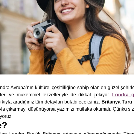
ondra Avrupa’nın kültürel çeşitliliğine sahip olan en güzel şehirl
kleri ve mükemmel lezzetleriyle de dikkat çekiyor.
Londra g
rkıyla aradığınız tüm detayları bulabileceksiniz.
Britanya Turu
yla çıkarmayı düşünüyorsa yazımızı mutlaka okumalı. Çünkü sizi v
iyoruz.
e?