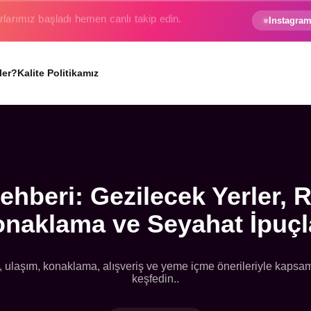
e gezginin hayali gerçek oluyor.
Instagram
ler?
Kalite Politikamız
hberi: Gezilecek Yerler, R
naklama ve Seyahat İpuçl
, ulaşım, konaklama, alışveriş ve yeme içme önerileriyle kapsa
keşfedin..