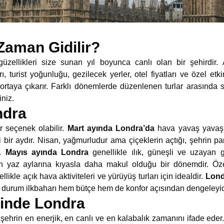
Zaman Gidilir?
üzellikleri size sunan yıl boyunca canlı olan bir şehirdir
rı, turist yoğunluğu, gezilecek yerler, otel fiyatları ve özel etki
taya çıkarır. Farklı dönemlerde düzenlenen turlar arasında 
iniz.
ndra
r seçenek olabilir.
Mart ayında Londra’da
hava yavaş yavaş 
 bir aydır. Nisan, yağmurludur ama çiçeklerin açtığı, şehrin pa
r.
Mayıs ayında Londra
genellikle ılık, güneşli ve uzayan g
nun yaz aylarına kıyasla daha makul olduğu bir dönemdir. Öz
likle açık hava aktiviteleri ve yürüyüş turları için idealdir.
Lond
rum ilkbaharı hem bütçe hem de konfor açısından dengeleyici b
inde Londra
şehrin en enerjik, en canlı ve en kalabalık zamanını ifade eder