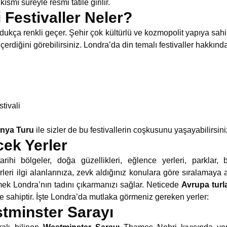
mı süreyle resmi tatile girilir.
 Festivaller Neler?
dukça renkli geçer. Şehir çok kültürlü ve kozmopolit yapıya sahip
i içerdiğini görebilirsiniz. Londra’da din temalı festivaller hakkı
ivali
anya Turu
ile sizler de bu festivallerin coşkusunu yaşayabilirsini
cek Yerler
tarihi bölgeler, doğa güzellikleri, eğlence yerleri, parklar,
leri ilgi alanlarınıza, zevk aldığınız konulara göre sıralamaya ala
k Londra’nın tadını çıkarmanızı sağlar. Neticede
Avrupa turla
e sahiptir. İşte Londra’da mutlaka görmeniz gereken yerler:
tminster Sarayı