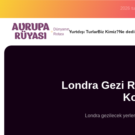
Binlerc
Dünyanın
Yurtdışı Turlar
Biz Kimiz?
Ne dedi
Rotası
Londra Gezi Re
Ko
Londra gezilecek yerler