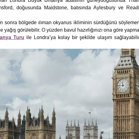
i olan Londra Büyük Britanya adasının güneydoğusunda Tha
sford, doğusunda Maidstone, batısında Aylesbury ve Read
sonra bölgede ılıman okyanus ikliminin sürdüğünü söylememiz
e yağış görülebilir. O yüzden bavul hazırlığınızı ona göre yapmal
tanya Turu
ile Londra’ya kolay bir şekilde ulaşım sağlayabi