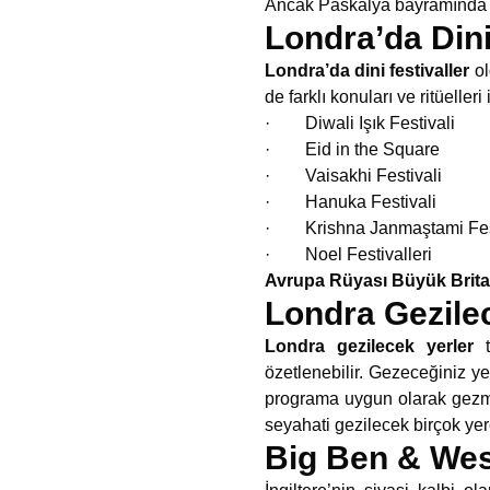
Ancak Paskalya bayramında kıs
Londra’da Dini
Londra’da dini festivaller
ol
de farklı konuları ve ritüeller
· Diwali Işık Festivali
· Eid in the Square
· Vaisakhi Festivali
· Hanuka Festivali
· Krishna Janmaştami Fest
· Noel Festivalleri
Avrupa Rüyası Büyük Brit
Londra Gezile
Londra gezilecek yerler
özetlenebilir. Gezeceğiniz yer
programa uygun olarak gezme
seyahati gezilecek birçok yer
Big Ben & Wes