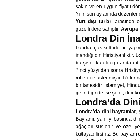
sakin ve en uygun fiyatlı dö
Yılın son aylarında düzenlenen
Yurt dışı turları
arasında en
güzelliklere sahiptir.
Avrupa 
Londra Din İna
Londra, çok kültürlü bir yapıy
inandığı din Hıristiyanlıktır.
L
bu şehir kurulduğu andan iti
7’nci yüzyıldan sonra Hristiy
rolleri de üslenmiştir. Refor
bir tanesidir. İslamiyet, Hin
gelindiğinde ise şehir, dini k
Londra’da Din
Londra’da dini bayramlar
,
Bayramı, yani yılbaşında din
ağaçları süslenir ve özel yem
kutlayabilirsiniz. Bu bayram d