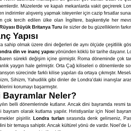
nemlerdir. Müzelerde ve kapalı mekanlarda vakit geçirerek Londra
 indirimler alışveriş yapmak isteyenler için cazip fırsatlar sunar
 çok tercih edilen ülke olan İngiltere, başkentiyle her mev
Rüyası Büyük Britanya Turu
ile sizler de bu güzelliklerin farkı
nç Yapısı
a sahip olmak üzere dini değerleri de aynı ölçüde çeşitlilik göst
ondra din ve inanç yapısı
yönünden köklü bir tarihe dayanır. L
baren sürekli değişim içine girmiştir. Roma döneminde çok tan
anlık yaygın hale gelmiştir. Orta Çağ kiliseleri o dönemlerde s
mansyon sürecinde farklı kilise yapıları da ortaya çıkmıştır. Mese
duizm, Sihizm, Yahudilik gibi dinler de Londra’daki inanışlar aras
öklerini korumayı başarmıştır.
i Bayramlar Neler?
 yılın belli dönemlerinde kutlanır. Ancak dini bayramda resmi t
i bayram olarak kutlama yapılır. Hıristiyanlar için Noel bayra
ekler pişirilir.
Londra turları
sırasında denk gelirseniz, Pa
ini bir temaya sahiptir. Ancak kültürel yönü de vardır. Noel’de Lon