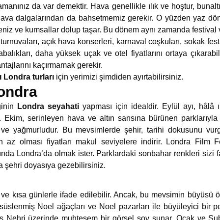
amanınız da var demektir. Hava genellikle ılık ve hoştur, bunal
 hava dalgalarından da bahsetmemiz gerekir. O yüzden yaz döne
, deniz ve kumsallar dolup taşar. Bu dönem aynı zamanda festival 
turnuvaları, açık hava konserleri, karnaval coşkuları, sokak festi
lıkları, daha yüksek uçak ve otel fiyatlarını ortaya çıkarabi
ntajlarını kaçırmamak gerekir.
 Londra turları
için yerimizi şimdiden ayırtabilirsiniz.
ondra
ginin
Londra seyahati
yapması için idealdir. Eylül ayı, hâlâ 
r. Ekim, serinleyen hava ve altın sarısına bürünen parklarıyla
 ve yağmurludur. Bu mevsimlerde şehir, tarihi dokusunu vurgu
un az olması fiyatları makul seviyelere indirir. Londra Film
ında Londra’da olmak ister. Parklardaki sonbahar renkleri sizi fa
 şehri doyasıya gezebilirsiniz.
ve kısa günlerle ifade edilebilir. Ancak, bu mevsimin büyüsü öz
ı, süslenmiş Noel ağaçları ve Noel pazarları ile büyüleyici bir 
s Nehri üzerinde muhteşem bir görsel şov sunar. Ocak ve Şubat