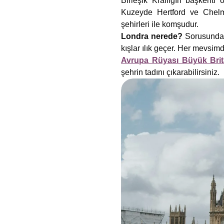
Birleşik Krallığın başkent
Kuzeyde Hertford ve Chelm
şehirleri ile komşudur.
Londra nerede?
Sorusundan 
kışlar ılık geçer. Her mevsimd
Avrupa Rüyası Büyük Bri
şehrin tadını çıkarabilirsiniz.