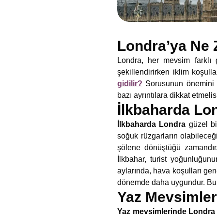
Londra’ya Ne 
Londra, her mevsim farklı g
şekillendirirken iklim koşulla
gidilir?
Sorusunun önemini or
bazı ayrıntılara dikkat etmelis
İlkbaharda Lo
İlkbaharda Londra
güzel bi
soğuk rüzgarların olabileceği
şölene dönüştüğü zamandı
İlkbahar, turist yoğunluğu
aylarında, hava koşulları genel
dönemde daha uygundur. Bu du
Yaz Mevsimler
Yaz mevsimlerinde Londra