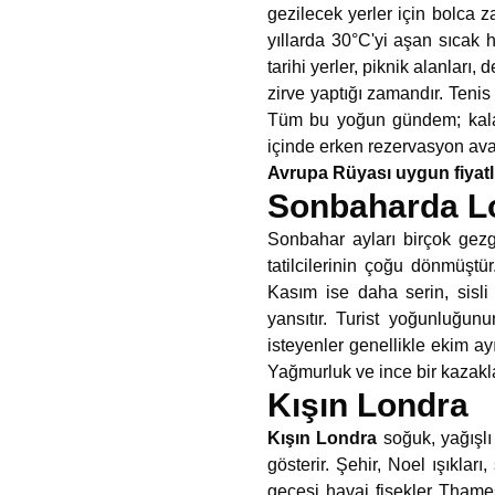
gezilecek yerler için bolca z
yıllarda 30°C'yi aşan sıcak
tarihi yerler, piknik alanları
zirve yaptığı zamandır. Tenis 
Tüm bu yoğun gündem; kalaba
içinde erken rezervasyon ava
Avrupa Rüyası uygun fiyatlı
Sonbaharda L
Sonbahar ayları birçok gez
tatilcilerinin çoğu dönmüştü
Kasım ise daha serin, sisli
yansıtır. Turist yoğunluğun
isteyenler genellikle ekim ay
Yağmurluk ve ince bir kazakla
Kışın Londra
Kışın Londra
soğuk, yağışlı 
gösterir. Şehir, Noel ışıklar
gecesi havai fişekler Thame