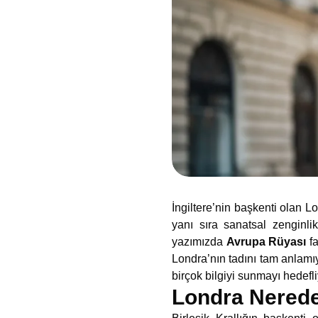
İngiltere’nin başkenti olan L
yanı sıra sanatsal zenginli
yazımızda
Avrupa Rüyası
fa
Londra’nın tadını tam anlamı
birçok bilgiyi sunmayı hedefl
Londra Nered