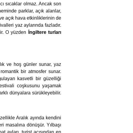
tıcı sıcaklar olmaz. Ancak son
minde parklar, açık alanlar,
ve açık hava etkinliklerinin de
valleri yaz aylarında fazladır.
lir. O yüzden
İngiltere turları
ılık ve hoş günler sunar, yaz
 romantik bir atmosfer sunar.
layan kasvetli bir güzelliği
 Festivali coşkusunu yaşamak
rklı dünyalara sürükleyebilir.
ellikle Aralık ayında kendini
peri masalına dönüşür. Yılbaşı
 ayları, turist açısından en