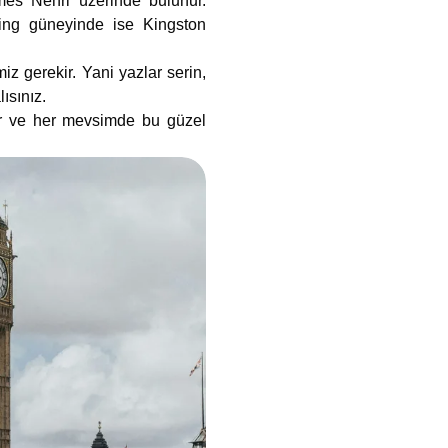
mes Nehri üzerinde bulunur.
ing güneyinde ise Kingston
 gerekir. Yani yazlar serin,
ısınız.
lir ve her mevsimde bu güzel