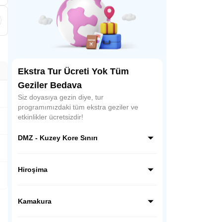
Ekstra Tur Ücreti Yok Tüm
Geziler Bedava
Siz doyasıya gezin diye, tur
programımızdaki tüm ekstra geziler ve
etkinlikler ücretsizdir!
DMZ - Kuzey Kore Sınırı
Kuzey Kore sınırı hattında, dünyanın en
ilginç ve hassas bölgelerinden biri olan
Hiroşima
DMZ’de rehber eşliğinde özel bir ziyaret
gerçekleştiriyoruz; gözlem noktalarından
Hiroşima’da tarihsel bir bilinç yolculuğuna
sınırı yakından görüyor, Kore tarihine ve
çıkıyoruz; Barış Anıtı Parkı ve Atom
Kamakura
bölünmüşlüğün hikâyesine tanıklık ediyoruz.
Bombası Kubbesi’ni ziyaret ederek kentin
geçmişine tanıklık ediyoruz.