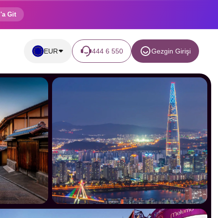
'a Git
EUR
444 6 550
Gezgin Girişi