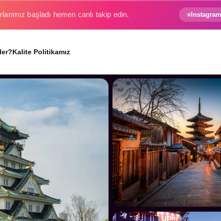
e gezginin hayali gerçek oluyor.
Instagram
ler?
Kalite Politikamız