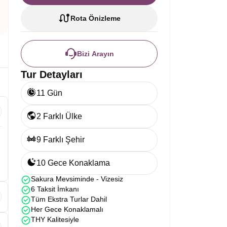
Rota Önizleme
Bizi Arayın
Tur Detayları
11 Gün
2 Farklı Ülke
9 Farklı Şehir
10 Gece Konaklama
Sakura Mevsiminde - Vizesiz
6 Taksit İmkanı
Tüm Ekstra Turlar Dahil
Her Gece Konaklamalı
THY Kalitesiyle