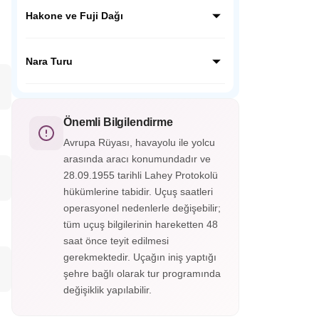
Kamakura’da dev Budha Heykelini ziyaret
edeceğiz, ziyaretimiz sonrası Japon
Hakone ve Fuji Dağı
inanışında çok önemli yer tutan Hokoku
Tapınağına ziyaretimizi yapacağız ve
Japonya’nın en güzel kasabalarından olan
geleneksel mekanda Japon çayını
Hakone’yi gezeceğiz. Fuji Dağı’nın etekleri
Nara Turu
tadacağız.
olan 5. istasyon olarak bilinen noktaya
çıkacağız, buradan FUJİ manzarasını
UNESCO Mirasları listesindeki TODAJİ
izleyeceğiz.
tapınağının da bulunuduğu Nara şehrini
ziyaret edeceğiz. Tapınak çevresinde
Önemli Bilgilendirme
gezinen Nara geyiklerini severek
Avrupa Rüyası, havayolu ile yolcu
besleyeceğiz.
arasında aracı konumundadır ve
28.09.1955 tarihli Lahey Protokolü
hükümlerine tabidir. Uçuş saatleri
operasyonel nedenlerle değişebilir;
tüm uçuş bilgilerinin hareketten 48
saat önce teyit edilmesi
gerekmektedir. Uçağın iniş yaptığı
şehre bağlı olarak tur programında
değişiklik yapılabilir.