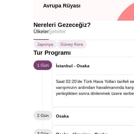
Avrupa Rüyası
Nereleri Gezeceğiz?
Ülkeler
Şehirler
Japonya
Güney Kore
Tur Programı
1.Gün
İstanbul - Osaka
Saat 02:20’de Türk Hava Yolları tarifeli 
varışımızın ardından havalimanında karşıl
yerleştikten sonra dinlenmek üzere serb
2.Gün
Osaka
Sabah kahvaltısının ardından panoramik 
3.Gün