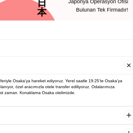
日
Japonya Operasyon Ofisi
本
Bulunan Tek Firmadır!
seferiyle Osaka’ya hareket ediyoruz. Yerel saatle 19:25’te Osaka’ya
anıyor, özel aracımızla otele transfer ediliyoruz. Odalarımıza
est zaman. Konaklama Osaka otelimizde.
Osaka şehir turumuza başlıyoruz. Turumuz sırasında şehrin tarihi ve