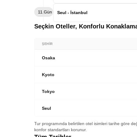
otelimize transfer. Konaklama Seul otelim
Sabah kahvaltısının ardından Kuzey ve G
11.Gün
yönelik turumuza başlıyoruz. Imjingak Pa
Seul - İstanbul
Anıtı ve Birleşmiş Milletler Anıtı ziyaret 
Sabah kahvaltısının ardından otelden ayrıl
Seçkin Oteller, Konforlu Konaklam
seferi ile İstanbul’a hareket ediyoruz. Y
turumuzun sonu. Japonya Güney Kore tur
Rüyası ile kalın.
ŞEHIR
Osaka
Kyoto
Tokyo
Seul
Tur programında belirtilen otel isimleri tarihe göre de
konfor standartları korunur.