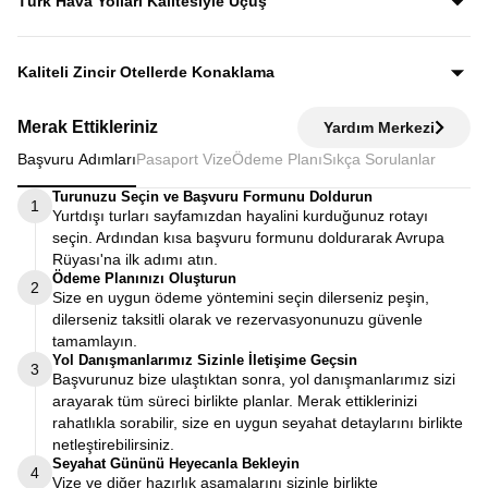
Türk Hava Yolları Kalitesiyle Uçuş
fiyata dahildir.
Dünyanın en iyi havayollarından biri olan Türk Hava
Yolları’nın konforu ve hizmet kalitesiyle seyahat edersiniz.
Kaliteli Zincir Otellerde Konaklama
Diğer turlarda şehirden 20–30 km uzaktaki otellerde
Merak Ettikleriniz
Yardım Merkezi
kalınırken, Avrupa Rüyası’nda merkeze yakın kaliteli zincir
Başvuru Adımları
Pasaport Vize
Ödeme Planı
Sıkça Sorulanlar
otellerde konaklayarak zamanınızı verimli kullanırsınız.
Turunuzu Seçin ve Başvuru Formunu Doldurun
1
Yurtdışı turları sayfamızdan hayalini kurduğunuz rotayı
seçin. Ardından kısa başvuru formunu doldurarak Avrupa
Rüyası'na ilk adımı atın.
Ödeme Planınızı Oluşturun
2
Size en uygun ödeme yöntemini seçin dilerseniz peşin,
dilerseniz taksitli olarak ve rezervasyonunuzu güvenle
tamamlayın.
Yol Danışmanlarımız Sizinle İletişime Geçsin
3
Başvurunuz bize ulaştıktan sonra, yol danışmanlarımız sizi
arayarak tüm süreci birlikte planlar. Merak ettiklerinizi
rahatlıkla sorabilir, size en uygun seyahat detaylarını birlikte
netleştirebilirsiniz.
Seyahat Gününü Heyecanla Bekleyin
4
Vize ve diğer hazırlık aşamalarını sizinle birlikte