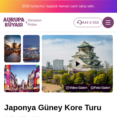
2026 turlarımız başladı hemen canlı takip edin.
Dünyanın
444 6 550
Rotası
Video Galeri
Foto Galeri
Japonya Güney Kore Turu