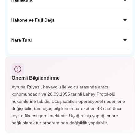
kentin geçmişine tanıklık ediyoruz.
Kamakura’da dev Budha Heykelini ziyaret edeceğiz,
ziyaretimiz sonrası Japon inanışında çok önemli yer tutan
Hakone ve Fuji Dağı
Hokoku Tapınağına ziyaretimizi yapacağız ve geleneksel
mekanda Japon çayını tadacağız.
Japonya’nın en güzel kasabalarından olan Hakone’yi
gezeceğiz. Fuji Dağı’nın etekleri olan 5. istasyon olarak
Nara Turu
bilinen noktaya çıkacağız, buradan FUJİ manzarasını
izleyeceğiz.
UNESCO Mirasları listesindeki TODAJİ tapınağının da
bulunuduğu Nara şehrini ziyaret edeceğiz. Tapınak
çevresinde gezinen Nara geyiklerini severek besleyeceğiz.
Önemli Bilgilendirme
Avrupa Rüyası, havayolu ile yolcu arasında aracı
konumundadır ve 28.09.1955 tarihli Lahey Protokolü
hükümlerine tabidir. Uçuş saatleri operasyonel nedenlerle
değişebilir; tüm uçuş bilgilerinin hareketten 48 saat önce
teyit edilmesi gerekmektedir. Uçağın iniş yaptığı şehre
bağlı olarak tur programında değişiklik yapılabilir.