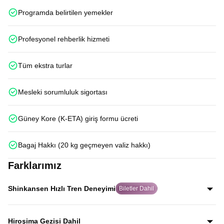
Programda belirtilen yemekler
Profesyonel rehberlik hizmeti
Tüm ekstra turlar
Mesleki sorumluluk sigortası
Güney Kore (K-ETA) giriş formu ücreti
Bagaj Hakkı (20 kg geçmeyen valiz hakkı)
Farklarımız
Shinkansen Hızlı Tren Deneyimi
Biletler Dahil
Japonya’nın dünyaca ünlü Shinkansen hızlı trenleriyle
Kyoto–Tokyo ve Osaka–Hiroşima hatlarında iki kez
Hiroşima Gezisi Dahil