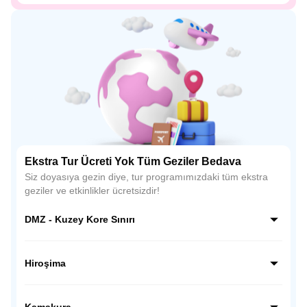
Ekstra Tur Ücreti Yok Tüm Geziler Bedava
Siz doyasıya gezin diye, tur programımızdaki tüm ekstra
geziler ve etkinlikler ücretsizdir!
DMZ - Kuzey Kore Sınırı
Kuzey Kore sınırı hattında, dünyanın en ilginç ve hassas
bölgelerinden biri olan DMZ’de rehber eşliğinde özel bir
Hiroşima
ziyaret gerçekleştiriyoruz; gözlem noktalarından sınırı
yakından görüyor, Kore tarihine ve bölünmüşlüğün
Hiroşima’da tarihsel bir bilinç yolculuğuna çıkıyoruz; Barış
hikâyesine tanıklık ediyoruz.
Anıtı Parkı ve Atom Bombası Kubbesi’ni ziyaret ederek
Kamakura