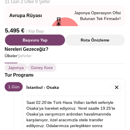
11 Gün 2 Ülke 9 Şehir
Japonya Operasyon Ofisi
Avrupa Rüyası
Bulunan Tek Firmadır!
日
本
5.495 €
/ Kişi Başı
Başvuru Yap
Rota Önizleme
Nereleri Gezeceğiz?
Ülkeler
Şehirler
Japonya
Güney Kore
Tur Programı
1.Gün
İstanbul - Osaka
Saat 02:20’de Türk Hava Yolları tarifeli seferiyle
Osaka’ya hareket ediyoruz. Yerel saatle 19:25’te
Osaka’ya varışımızın ardından havalimanında
karşılanıyor, özel aracımızla otele transfer
ediliyoruz. Odalarımıza yerleştikten sonra