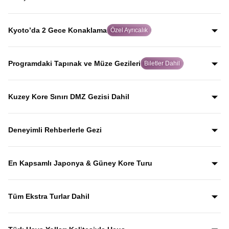
yolculuk yaparak, Japonya’yı Japonlar gibi keşfedersiniz.
Dünya tarihinde atom bombasının atıldığı şehir olan
Hiroşima’da, rehberli geziyle şehrin geçmişini ve
Kyoto’da 2 Gece Konaklama
Özel Ayrıcalık
bugününü etkileyici biçimde keşfedersiniz.
Birçok turda hızlıca geçilen Kyoto’da iki gece
konaklayarak, Japon kültürünün kalbi olan bu tarihi şehri
Programdaki Tapınak ve Müze Gezileri
Biletler Dahil
acele etmeden keşfetme imkanı sunulur.
Gyeongbokgung Sarayı, Kinkaku-ji, Todai-ji, Senso-ji ve
Kamakura Bambu Bahçesi gibi önemli kültürel durakların
Kuzey Kore Sınırı DMZ Gezisi Dahil
giriş biletleri fiyata dahil olup, bu mekânları anlatımlarla
Güney Kore–Kuzey Kore arasındaki DMZ sınır hattına
birlikte keşfedersiniz.
yapılan özel gezi fiyata dahil olup, Kuzey Kore sınırını
Deneyimli Rehberlerle Gezi
yerinde görerek tarihini rehber anlatımlarıyla dinlersiniz.
Yıllardır bu tur rotasını birebir uygulayan ve deneyimleyen
rehberler eşliğinde gezerek; şehirleri sadece görmekle
En Kapsamlı Japonya & Güney Kore Turu
kalmaz, anlatımlarla şehirleri dolu dolu keşfedersiniz.
Japonya ve Güney Kore’nin en ikonik şehirlerini ve kültürel
duraklarını aceleye getirmeden, tek turda gezebileceğiniz
Tüm Ekstra Turlar Dahil
kapsamlı bir rota.
Yola çıktığınızda sürpriz ödemelerle karşılaşmazsınız.
Ekstra tur ücreti alınmaz; programda yer alan tüm geziler