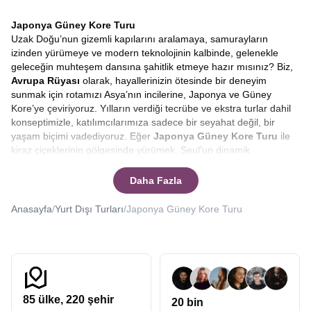
Japonya Güney Kore Turu
Uzak Doğu’nun gizemli kapılarını aralamaya, samurayların
izinden yürümeye ve modern teknolojinin kalbinde, gelenekle
geleceğin muhteşem dansına şahitlik etmeye hazır mısınız? Biz,
Avrupa Rüyası
olarak, hayallerinizin ötesinde bir deneyim
sunmak için rotamızı Asya’nın incilerine, Japonya ve Güney
Kore’ye çeviriyoruz. Yılların verdiği tecrübe ve ekstra turlar dahil
konseptimizle, katılımcılarımıza sadece bir seyahat değil, bir
yaşam biçimi vadediyoruz. Eğer
Japonya Güney Kore Turu
ile
kiraz çiçeklerinin gölgesinde yürümek, Seul’un dinamik
sokaklarında kaybolmak ve bunu yaparken bütçenizi korumak
isterseniz, doğru yerdesiniz.
Japonya turları, Güney Kore
Daha Fazla
turları
düzenleyen Avrupa Rüyası uzak doğunun kalbine sizleri de
götürebilir.
Anasayfa
/
Yurt Dışı Turları
/
Japonya Güney Kore Turu
Asya kıtası, her gezginin kalbinde yatan en özel rotalardan biridir.
Özellikle
Japonya ve Güney Kore
, kendine has kültürleri,
benzersiz mutfakları ve saygıyı temel alan yaşam felsefeleriyle
dünyadaki diğer hiçbir yere benzemez. Bir
Güney Kore Japonya
turu
, sadece yeni yerler görmek değil, dünyaya bakış açınızı
değiştirecek bir içsel yolculuktur. Bizimle çıkacağınız bu
85
ülke,
220
şehir
20 bin
yolculukta, Tokyo’nun neon ışıkları altında geleceğe adım