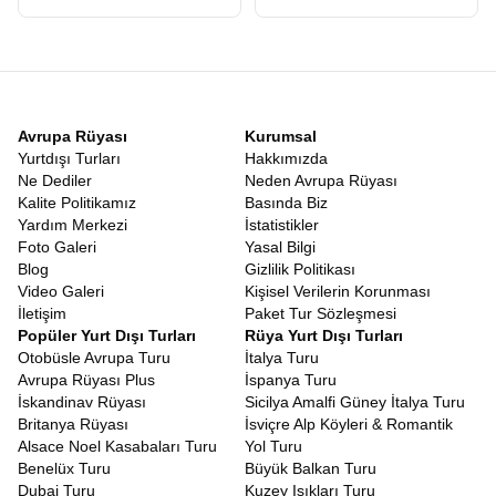
sonucun belirsizliği gezginleri yorar. Ancak bu rotanın en büyük
avantajı
Vizesiz Japonya Güney Kore Turu
olmasıdır. Türk
vatandaşları hem Japonya’ya hem de Güney Kore’ye vizesiz
olarak giriş yapabilirler. Pasaportunuzu alıp herhangi bir vize
stresi yaşamadan bavulunuzu hazırlayabileceğiniz bir tatil hayal
edin.
Vizesiz
Güney Kore Japonya Tatili
, bürokratik engellere
Avrupa Rüyası
Kurumsal
takılmadan, sadece keşfetme heyecanına odaklanabileceğiniz
Yurtdışı Turları
Hakkımızda
nadir rotalardan biridir. Bu kolaylık, özellikle balayı çiftleri, arkadaş
Ne Dediler
Neden Avrupa Rüyası
grupları ve ailesiyle rahat bir tatil geçirmek isteyenler için büyük
Kalite Politikamız
Basında Biz
bir nimettir.
Yardım Merkezi
İstatistikler
Japonya Güney Kore Gezi Rehberi
Foto Galeri
Yasal Bilgi
Turlarımızda görev alan profesyonel rehberlerimiz, bölgeye
Blog
Gizlilik Politikası
hakim, yerel kültürü çok iyi bilen ve size sadece yerleri gösteren
Video Galeri
Kişisel Verilerin Korunması
değil, o yerlerin hikayesini anlatan uzmanlardır. Bu anlamda
İletişim
Paket Tur Sözleşmesi
turumuz, canlı bir
Japonya Güney Kore Gezi Rehberi
Popüler Yurt Dışı Turları
Rüya Yurt Dışı Turları
niteliğindedir. Hangi sokakta en iyi Ramen yenir? Seul’de nereden
Otobüsle Avrupa Turu
İtalya Turu
en uygun hediyelik eşya alınır? Japon metrosu nasıl kullanılır?
Avrupa Rüyası Plus
İspanya Turu
Tüm bu soruların cevabını rehberlerimizden anında alabilirsiniz.
İskandinav Rüyası
Sicilya Amalfi Güney İtalya Turu
Rehberlerimiz, size sadece turistik yerleri değil, yerel halkın
Britanya Rüyası
İsviçre Alp Köyleri & Romantik
yaşam tarzını, geleneklerini ve inançlarını da aktarır. Bir Şinto
Alsace Noel Kasabaları Turu
Yol Turu
tapınağında nasıl dua edileceğinden, Kore’de büyüklerin yanında
Benelüx Turu
Büyük Balkan Turu
nasıl yemek yenileceğine kadar kültürel kodları öğrenirsiniz.
Dubai Turu
Kuzey Işıkları Turu