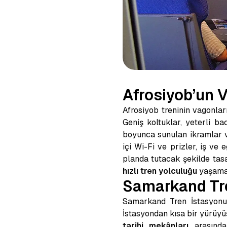
Afrosiyob’un 
Afrosiyob treninin vagonları
Geniş koltuklar, yeterli ba
boyunca sunulan ikramlar v
içi Wi-Fi ve prizler, iş ve
planda tutacak şekilde tasa
hızlı tren yolculuğu
yaşaman
Samarkand Tre
Samarkand Tren İstasyonu’
İstasyondan kısa bir yürüyü
tarihi mekânları
arasında