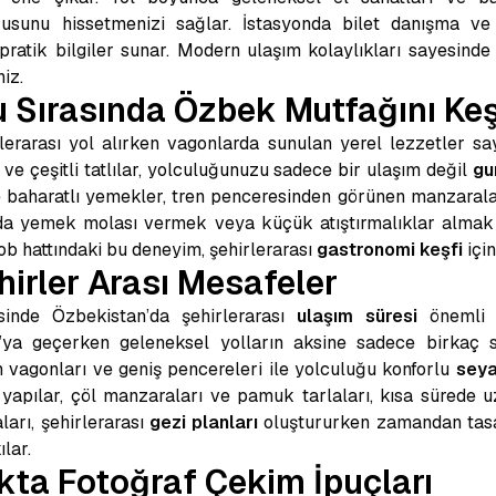
usunu hissetmenizi sağlar. İstasyonda bilet danışma ve h
ratik bilgiler sunar. Modern ulaşım kolaylıkları sayesinde
iz.
u Sırasında Özbek Mutfağını K
lerarası yol alırken vagonlarda sunulan yerel lezzetler s
a ve çeşitli tatlılar, yolculuğunuzu sadece bir ulaşım değil
gu
e baharatlı yemekler, tren penceresinden görünen manzarala
sında yemek molası vermek veya küçük atıştırmalıklar alma
ob hattındaki bu deneyim, şehirlerarası
gastronomi keşfi
için
ehirler Arası Mesafeler
sinde Özbekistan’da şehirlerarası
ulaşım süresi
önemli ö
ya geçerken geleneksel yolların aksine sadece birkaç sa
rn vagonları ve geniş pencereleri ile yolculuğu konforlu
seya
 yapılar, çöl manzaraları ve pamuk tarlaları, kısa sürede 
taları, şehirlerarası
gezi planları
oluştururken zamandan tas
ılar.
kta Fotoğraf Çekim İpuçları