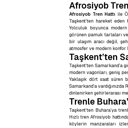
Afrosiyob Tren
Afrosiyob Tren Hattı
ile Ö
Taşkent’ten hareket eden h
Yolculuk boyunca modern tr
görünen pamuk tarlaları ve e
bir ulaşım aracı değil, şeh
atmosfer ve modern konfor b
Taşkent’ten S
Taşkent’ten Samarkand’a gid
modern vagonları, geniş pen
Yaklaşık dört saat süren b
Samarkand’a vardığınızda Re
dinlenirken şehirlerarası mes
Trenle Buhara
Taşkent’ten Buhara’ya tre
Hızlı tren Afrosiyob hattın
köylerin manzaraları izle