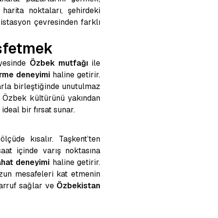
arita noktaları, şehirdeki
 istasyon çevresinden farklı
eşfetmek
ayesinde
Özbek mutfağı
ile
rme deneyimi
haline getirir.
rla birleştiğinde unutulmaz
k Özbek kültürünü yakından
 ideal bir fırsat sunar.
lçüde kısalır. Taşkent’ten
at içinde varış noktasına
hat deneyimi
haline getirir.
uzun mesafeleri kat etmenin
arruf sağlar ve
Özbekistan