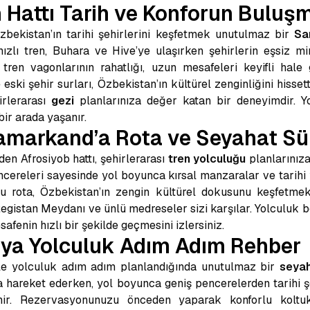
 Hattı Tarih ve Konforun Buluş
zbekistan’ın tarihi şehirlerini keşfetmek unutulmaz bir
Sa
ızlı tren, Buhara ve Hive’ye ulaşırken şehirlerin eşsiz mim
en vagonlarının rahatlığı, uzun mesafeleri keyifli hale 
ski şehir surları, Özbekistan’ın kültürel zenginliğini hissett
irlerarası
gezi
planlarınıza değer katan bir deneyimdir. Y
ir arada yaşanır.
amarkand’a Rota ve Seyahat Sü
en Afrosiyob hattı, şehirlerarası
tren yolculuğu
planlarınıza 
cereleri sayesinde yol boyunca kırsal manzaralar ve tarihi y
u rota, Özbekistan’ın zengin kültürel dokusunu keşfetmek i
gistan Meydanı ve ünlü medreseler sizi karşılar. Yolculuk 
afenin hızlı bir şekilde geçmesini izlersiniz.
’ya Yolculuk Adım Adım Rehber
nle yolculuk adım adım planlandığında unutulmaz bir
seyah
da hareket ederken, yol boyunca geniş pencerelerden tarihi ş
nir. Rezervasyonunuzu önceden yaparak konforlu koltukla