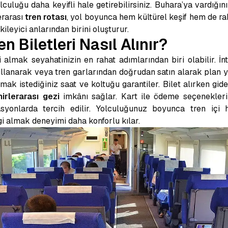
lculuğu daha keyifli hale getirebilirsiniz. Buhara’ya vardığı
lerarası
tren rotası
, yol boyunca hem kültürel keşif hem de rah
leyici anlarından birini oluşturur.
 Biletleri Nasıl Alınır?
i almak seyahatinizin en rahat adımlarından biri olabilir. İ
ullanarak veya tren garlarından doğrudan satın alarak plan ya
k istediğiniz saat ve koltuğu garantiler. Bilet alırken gide
hirlerarası gezi
imkânı sağlar. Kart ile ödeme seçenekleri g
syonlarda tercih edilir. Yolculuğunuz boyunca tren içi 
i almak deneyimi daha konforlu kılar.