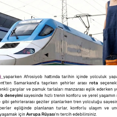
i
yaparken Afrosiyob hattında tarihin içinde yolculuk yapab
kent’ten Samarkand’a taşırken şehirler arası
rota
seçenekl
enkli çarşılar ve pamuk tarlaları manzarası eşlik ederken
ob deneyimi
sayesinde hızlı trenin konforu ve yerel yaşamın sı
gibi şehirlerarası geziler planlarken tren yolculuğu saye
hberler eşliğinde planlanan turlar, konforlu ulaşım ve u
e yaşamak için
Avrupa Rüyası
’nı tercih edebilirsiniz.