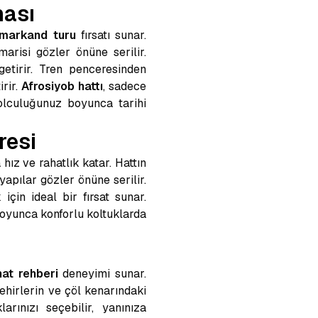
ması
markand turu
fırsatı sunar.
arisi gözler önüne serilir.
getirir. Tren penceresinden
irir.
Afrosiyob hattı
, sadece
olculuğunuz boyunca tarihi
resi
hız ve rahatlık katar. Hattın
apılar gözler önüne serilir.
çin ideal bir fırsat sunar.
boyunca konforlu koltuklarda
at rehberi
deneyimi sunar.
ehirlerin ve çöl kenarındaki
rınızı seçebilir, yanınıza