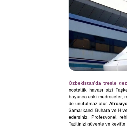
Özbekistan’da
trenle gez
nostaljik havası sizi Taş
boyunca eski medreseler, r
de unutulmaz olur.
Afrosiy
Samarkand, Buhara ve Hive 
edersiniz. Profesyonel re
Tatilinizi güvenle ve keyifl