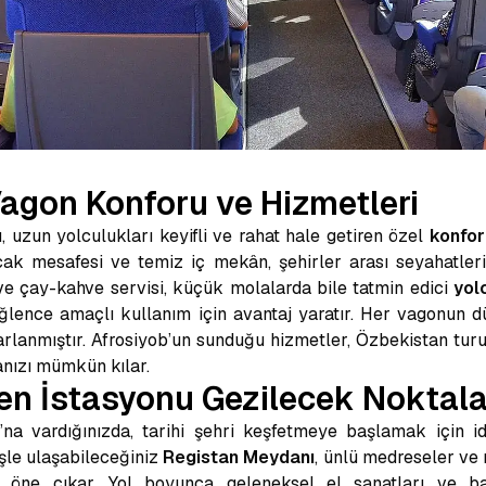
Vagon Konforu ve Hizmetleri
, uzun yolculukları keyifli ve rahat hale getiren özel
konfor 
cak mesafesi ve temiz iç mekân, şehirler arası seyahatleri
e çay-kahve servisi, küçük molalarda bile tatmin edici
yol
 eğlence amaçlı kullanım için avantaj yaratır. Her vagonun dü
rlanmıştır. Afrosiyob’un sunduğu hizmetler, Özbekistan turu
ızı mümkün kılar.
n İstasyonu Gezilecek Noktala
na vardığınızda, tarihi şehri keşfetmeye başlamak için id
şle ulaşabileceğiniz
Registan Meydanı
, ünlü medreseler ve r
 öne çıkar. Yol boyunca geleneksel el sanatları ve ba