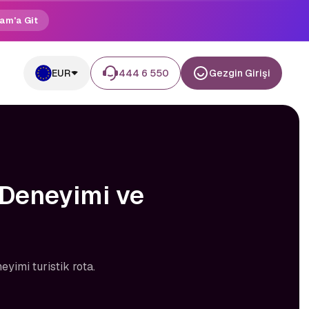
am'a Git
EUR
444 6 550
Gezgin Girişi
 Deneyimi ve
eyimi turistik rota.