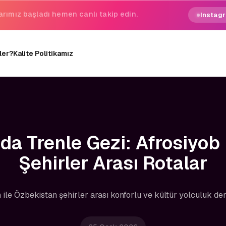
gezginin hayali gerçek oluyor.
Instagr
ler?
Kalite Politikamız
da Trenle Gezi: Afrosiyob
Şehirler Arası Rotalar
n ile Özbekistan şehirler arası konforlu ve kültür yolculuk den