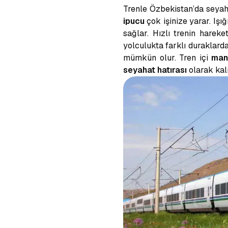
Trenle Özbekistan’da seya
ipucu
çok işinize yarar. Işı
sağlar. Hızlı trenin hareke
yolculukta farklı duraklard
mümkün olur. Tren içi
manz
seyahat hatırası
olarak kal