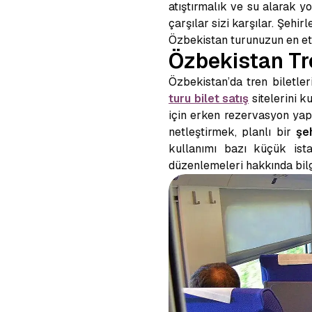
atıştırmalık ve su alarak yo
çarşılar sizi karşılar. Şehir
Özbekistan turunuzun en etki
Özbekistan Tren
Özbekistan’da tren biletler
turu bilet satış
sitelerini k
için erken rezervasyon yapma
netleştirmek, planlı bir
şe
kullanımı bazı küçük ista
düzenlemeleri hakkında bilg