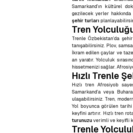
Samarkand’ın kültürel dok
gezilecek yerler hakkında p
şehir turları
planlayabilirsin
Tren Yolculuğ
Trenle Özbekistan’da şehir
tanışabilirsiniz. Plov, sams
İkram edilen çaylar ve taz
an yaratır. Yolculuk sıra
hissetmenizi sağlar. Afrosiy
Hızlı Trenle Ş
Hızlı tren Afrosiyob saye
Samarkand’a veya Buhara’
ulaşabilirsiniz. Tren, mode
Yol boyunca görülen tarihi
keyfini artırır. Hızlı tren ro
turunuzu
verimli ve keyifli k
Trenle Yolculu