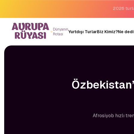
Binlerce 
Dünyanın
Yurtdışı Turlar
Biz Kimiz?
Ne dedi
Rotası
Özbekistan’
Afrosiyob hızlı tre