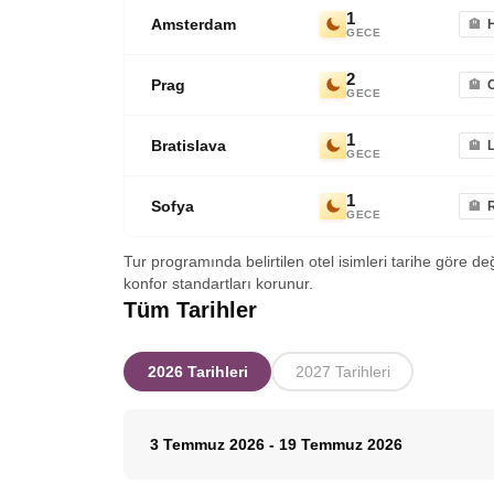
1
Amsterdam
GECE
2
Prag
GECE
1
Bratislava
L
GECE
1
Sofya
GECE
Tur programında belirtilen otel isimleri tarihe göre de
konfor standartları korunur.
Tüm Tarihler
2026 Tarihleri
2027 Tarihleri
3 Temmuz 2026
-
19 Temmuz 2026