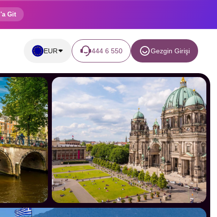
'a Git
EUR
444 6 550
Gezgin Girişi