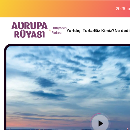
Binlerc
Dünyanın
Yurtdışı Turlar
Biz Kimiz?
Ne dedi
Rotası