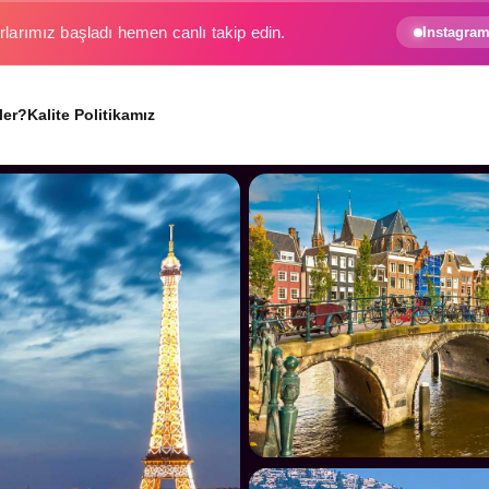
e gezginin hayali gerçek oluyor.
Instagram
ler?
Kalite Politikamız