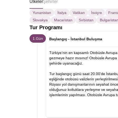
Ülkeler
Şehirler
Yunanistan
İtalya
Vatikan
İsviçre
Fran
Slovakya
Macaristan
Sırbistan
Bulgarista
Tur Programı
1.Gün
Başlangıç - İstanbul Buluşma
Türkiye’nin en kapsamlı Otobüsle Avrupa 
gezmeye hazır mısınız! Otobüsle Avrupa 
şehirde uyanacağız.
Tur başlangıç günü saat 20.00’de İstanb
eşliğinde otobüsü valizlerin yerleştirilmes
Rüyası yol danışmanlarının seyahat öncesi
olduğunuz koltuklara yerleşme ve seyahat
işlemlerinin yapılması. Otobüsle Avrupa 