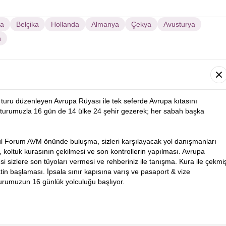
sa
Belçika
Hollanda
Almanya
Çekya
Avusturya
n
turu düzenleyen Avrupa Rüyası ile tek seferde Avrupa kıtasını
turumuzla 16 gün de 14 ülke 24 şehir gezerek; her sabah başka
ul Forum AVM önünde buluşma, sizleri karşılayacak yol danışmanları
i, koltuk kurasının çekilmesi ve son kontrollerin yapılması. Avrupa
 sizlere son tüyoları vermesi ve rehberiniz ile tanışma. Kura ile çekmi
in başlaması. İpsala sınır kapısına varış ve pasaport & vize
turumuzun 16 günlük yolculuğu başlıyor.