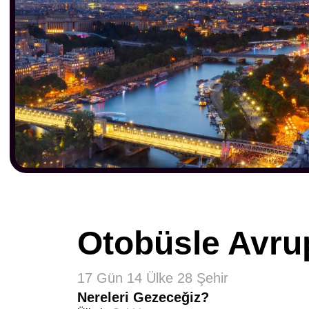
Otobüsle Avru
17 Gün 14 Ülke 28 Şehir
Nereleri Gezeceğiz?