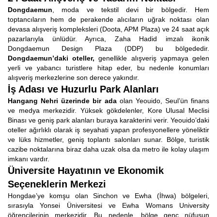
Dongdaemun
, moda ve tekstil devi bir bölgedir. Hem
toptancıların hem de perakende alıcıların uğrak noktası olan
devasa alışveriş kompleksleri (Doota, APM Plaza) ve 24 saat açık
pazarlarıyla ünlüdür. Ayrıca, Zaha Hadid imzalı ikonik
Dongdaemun Design Plaza (DDP) bu bölgededir.
Dongdaemun’daki oteller,
genellikle alışveriş yapmaya gelen
yerli ve yabancı turistlere hitap eder, bu nedenle konumları
alışveriş merkezlerine son derece yakındır.
İş Adası ve Huzurlu Park Alanları
Hangang Nehri üzerinde bir ada
olan Yeouido, Seul’ün finans
ve medya merkezidir. Yüksek gökdelenler, Kore Ulusal Meclisi
Binası ve geniş park alanları buraya karakterini verir. Yeouido’daki
oteller ağırlıklı olarak iş seyahati yapan profesyonellere yöneliktir
ve lüks hizmetler, geniş toplantı salonları sunar. Bölge, turistik
cazibe noktalarına biraz daha uzak olsa da metro ile kolay ulaşım
imkanı vardır.
Üniversite Hayatının ve Ekonomik
Seçeneklerin Merkezi
Hongdae’ye komşu olan Sinchon ve Ewha (İhwa) bölgeleri,
sırasıyla Yonsei Üniversitesi ve Ewha Womans University
öğrencilerinin merkezidir. Bu nedenle, bölge genç nüfusun