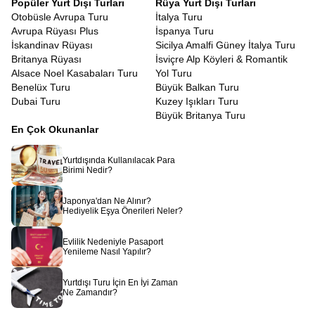
Popüler Yurt Dışı Turları
Rüya Yurt Dışı Turları
Otobüsle Avrupa Turu
İtalya Turu
Avrupa Rüyası Plus
İspanya Turu
İskandinav Rüyası
Sicilya Amalfi Güney İtalya Turu
Britanya Rüyası
İsviçre Alp Köyleri & Romantik
Alsace Noel Kasabaları Turu
Yol Turu
Benelüx Turu
Büyük Balkan Turu
Dubai Turu
Kuzey Işıkları Turu
Büyük Britanya Turu
En Çok Okunanlar
Yurtdışında Kullanılacak Para
Birimi Nedir?
Japonya'dan Ne Alınır?
Hediyelik Eşya Önerileri Neler?
Evlilik Nedeniyle Pasaport
Yenileme Nasıl Yapılır?
Yurtdışı Turu İçin En İyi Zaman
Ne Zamandır?