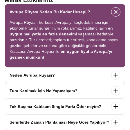
Merak Ettikleriniz
Avrupa Rüyası Neden Bu Kadar Hesaplı?
Avrupa Rüyası, herkesin Avrupa’yı keşfedebilmesi için
ekonomik turlar sunar. Tüm rotalarımız, katılımcıların
en
uygun maliyetle en fazla deneyimi
yaşaması hedefiyle
hazırlanır. Tur ücretleri; toplam tur süresi, konaklama sayısı,
gezilen şehirler ve sezona göre değişiklik gösterebilir.
Kısacası, Avrupa Rüyası ile
en uygun fiyatla Avrupa’yı
gezmek mümkün!
Neden Avrupa Rüyası?
Avrupa Rüyası ile ekonomik bir şekilde
tek seferde birçok
Tura Katılmak İçin Ne Yapmalıyım?
ülkeyi
keşfedin! Ekstra tur ücreti yok, tüm geziler fiyata
dahil.
Profesyonel kokartlı rehberler
,
konforlu oteller
ve
Tur sayfasındaki
“Başvuru Yap”
formunu doldurun ve
benzersiz rotalar
ile Avrupa’yı en keyifli şekilde yaşayın.
Tek Başıma Katılsam Single Farkı Öder miyim?
seyahat sözleşmesini
onaylayın.
İlk taksiti
ödediğinizde
kaydınız tamamlanır ve Avrupa Rüyası’yla yolculuğunuz
Hayır, ödemezsiniz. Avrupa Rüyası’nda tek başına
başlar!
Şehirlerde Zaman Planlaması Neye Göre Yapılıyor?
katıldığınızda
1000 Euro’ya varan single farkı
uygulanmaz.
Sizi, mesleğinize ve yaşınıza uygun bir