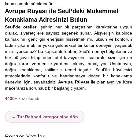
konaklamak mümkündür.
Avrupa Rüyası ile Seul’deki Mükemmel
Konaklama Adresinizi Bulun
Seul’de oteller
, şehrin her bir parçasının karakterine uygun
olarak, ziyaretçilere sayısız seçenek sunar. Alışverişin kalbinde
kalmak mı, gençliğin enerjisini hissetmek mi, lüksün ve konforun
tadını çıkarmak mı yoksa geleneksel bir kültür deneyimi yaşamak
mı istiyorsunuz? Bu kapsamlı rehber, Seul’ün en iyi bölgelerini ve
her bütçeye hitap eden otel tavsiyelerini sunarak, sizin için en
doğru kararı vermenize yardımcı olmayı amaçlıyor. Unutmayın,
doğru konaklama, tatilinizin temel taşıdır. Seul’ün büyüleyici
atmosferinde konforlu ve hatırlanmaya değer bir konaklama
deneyimi için, seyahatinizi
Avrupa Rüyası
ile planlayın ve Kore
maceranıza sorunsuz bir başlangıç yapın.
4430+
kez okundu.
← Tur Rehberi kategorisine dön
Benzer Yazılar