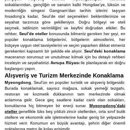
sokaklarından, gençliğin ve sanatın kalbi Hongdae’ye, lüksün ve
modernliğin simgesi Gangnam’dan tarihin izlerini taşıyan
Insadong’a kadar, Seul’de otel seçenekleri beklentilerinize ve
seyahat tarzınıza göre şekilleniyor. Doğru bölgeyi ve oteli
seçmek, tatilinizin verimliliğini ve keyfini doğrudan etkiler. Bu
rehber,
Seul’de oteller
konusunda bilmeniz gereken her şeyi, en
popüler konaklama bölgelerini, bölgelerin atmosferini, her
bütçeye uygun otel tavsiyelerini ve seçim yaparken dikkat etmeniz
gerekenleri kapsamlı bir şekilde ele alıyor.
Seul’deki konaklama
maceranızı sorunsuz ve unutulmaz kılmak için bu detaylı rehberi
inceleyin ve seyahatinizi
Avrupa Rüyası
ile planlayarak en doğru
başlangıcı yapın.
Alışveriş ve Turizm Merkezinde Konaklama
Myeongdong
, Seul’ün en popüler turistik ve alışveriş bölgesidir.
Burada konaklamak, sayısız mağaza, sokak yemeği tezgahı,
restoran ve kozmetik dükkanının tam merkezinde olmak
anlamına gelir. Gece geç saatlere kadar canlı olan sokakları,
konuklarına hiç bitmeyen bir enerji sunar.
Myeongdong’daki
oteller
genellikle lüks beş yıldızlı zincir otellerden, orta sınıf butik
otellere ve ekonomik aile işletmelerine kadar geniş bir yelpazede
hizmet verir. Konumun en büyük avantajı, şehrin diğer önemli
noktalarına metro ile kolay erişimdir.