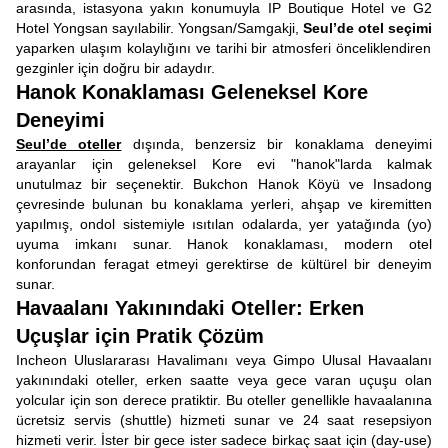
arasında, istasyona yakın konumuyla IP Boutique Hotel ve G2
Hotel Yongsan sayılabilir. Yongsan/Samgakji,
Seul’de otel seçimi
yaparken ulaşım kolaylığını ve tarihi bir atmosferi önceliklendiren
gezginler için doğru bir adaydır.
Hanok Konaklaması Geleneksel Kore
Deneyimi
Seul’de oteller
dışında, benzersiz bir konaklama deneyimi
arayanlar için geleneksel Kore evi "hanok"larda kalmak
unutulmaz bir seçenektir. Bukchon Hanok Köyü ve Insadong
çevresinde bulunan bu konaklama yerleri, ahşap ve kiremitten
yapılmış, ondol sistemiyle ısıtılan odalarda, yer yatağında (yo)
uyuma imkanı sunar. Hanok konaklaması, modern otel
konforundan feragat etmeyi gerektirse de kültürel bir deneyim
sunar.
Havaalanı Yakınındaki Oteller: Erken
Uçuşlar için Pratik Çözüm
Incheon Uluslararası Havalimanı veya Gimpo Ulusal Havaalanı
yakınındaki oteller, erken saatte veya gece varan uçuşu olan
yolcular için son derece pratiktir. Bu oteller genellikle havaalanına
ücretsiz servis (shuttle) hizmeti sunar ve 24 saat resepsiyon
hizmeti verir. İster bir gece ister sadece birkaç saat için (day-use)