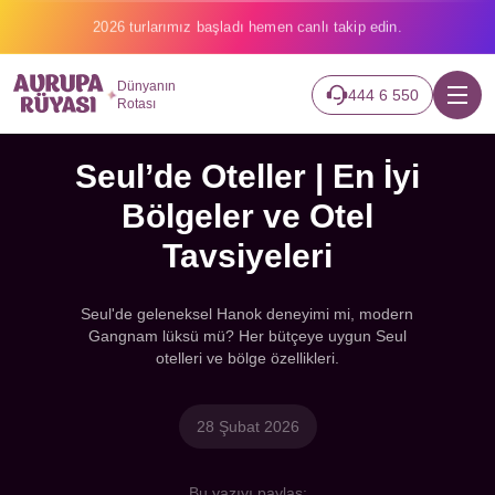
2026 turlarımız başladı hemen canlı takip edin.
Dünyanın
444 6 550
Rotası
Seul’de Oteller | En İyi
Bölgeler ve Otel
Tavsiyeleri
Seul'de geleneksel Hanok deneyimi mi, modern
Gangnam lüksü mü? Her bütçeye uygun Seul
otelleri ve bölge özellikleri.
28 Şubat 2026
Bu yazıyı paylaş: