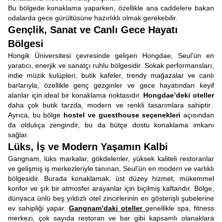
Bu bölgede konaklama yaparken, özellikle ana caddelere bakan
odalarda gece gürültüsüne hazırlıklı olmak gerekebilir.
Gençlik, Sanat ve Canlı Gece Hayatı
Bölgesi
Hongik Üniversitesi çevresinde gelişen Hongdae, Seul’ün en
yaratıcı, enerjik ve sanatçı ruhlu bölgesidir. Sokak performansları,
indie müzik kulüpleri, butik kafeler, trendy mağazalar ve canlı
barlarıyla, özellikle genç gezginler ve gece hayatından keyif
alanlar için ideal bir konaklama noktasıdır.
Hongdae’deki oteller
daha çok butik tarzda, modern ve renkli tasarımlara sahiptir.
Ayrıca, bu bölge
hostel ve guesthouse seçenekleri
açısından
da oldukça zengindir, bu da bütçe dostu konaklama imkanı
sağlar.
Lüks, İş ve Modern Yaşamın Kalbi
Gangnam, lüks markalar, gökdelenler, yüksek kaliteli restoranlar
ve gelişmiş iş merkezleriyle tanınan, Seul’ün en modern ve varlıklı
bölgesidir. Burada konaklamak, üst düzey hizmet, mükemmel
konfor ve şık bir atmosfer arayanlar için biçilmiş kaftandır. Bölge,
dünyaca ünlü beş yıldızlı otel zincirlerinin en gösterişli şubelerine
ev sahipliği yapar.
Gangnam’daki oteller
genellikle spa, fitness
merkezi, çok sayıda restoran ve bar gibi kapsamlı olanaklara