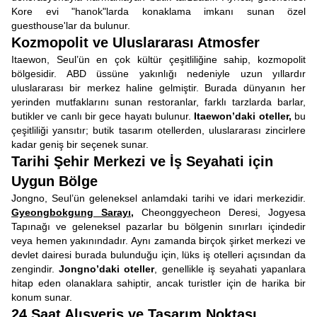
Kore evi "hanok"larda konaklama imkanı sunan özel
guesthouse'lar da bulunur.
Kozmopolit ve Uluslararası Atmosfer
Itaewon, Seul’ün en çok kültür çeşitliliğine sahip, kozmopolit
bölgesidir. ABD üssüne yakınlığı nedeniyle uzun yıllardır
uluslararası bir merkez haline gelmiştir. Burada dünyanın her
yerinden mutfaklarını sunan restoranlar, farklı tarzlarda barlar,
butikler ve canlı bir gece hayatı bulunur.
Itaewon’daki oteller,
bu
çeşitliliği yansıtır; butik tasarım otellerden, uluslararası zincirlere
kadar geniş bir seçenek sunar.
Tarihi Şehir Merkezi ve İş Seyahati için
Uygun Bölge
Jongno, Seul’ün geleneksel anlamdaki tarihi ve idari merkezidir.
Gyeongbokgung Sarayı
,
Cheonggyecheon Deresi, Jogyesa
Tapınağı ve geleneksel pazarlar bu bölgenin sınırları içindedir
veya hemen yakınındadır. Aynı zamanda birçok şirket merkezi ve
devlet dairesi burada bulunduğu için, lüks iş otelleri açısından da
zengindir.
Jongno’daki oteller
, genellikle iş seyahati yapanlara
hitap eden olanaklara sahiptir, ancak turistler için de harika bir
konum sunar.
24 Saat Alışveriş ve Tasarım Noktası