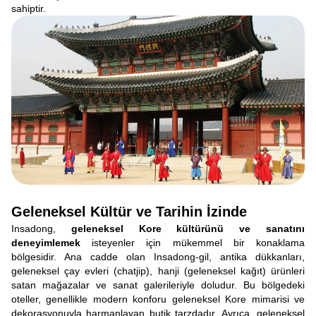
sahiptir.
Geleneksel Kültür ve Tarihin İzinde
Insadong,
geleneksel Kore kültürünü ve sanatını
deneyimlemek
isteyenler için mükemmel bir konaklama
bölgesidir. Ana cadde olan Insadong-gil, antika dükkanları,
geleneksel çay evleri (chatjip), hanji (geleneksel kağıt) ürünleri
satan mağazalar ve sanat galerileriyle doludur. Bu bölgedeki
oteller, genellikle modern konforu geleneksel Kore mimarisi ve
dekorasyonuyla harmanlayan butik tarzdadır. Ayrıca, geleneksel