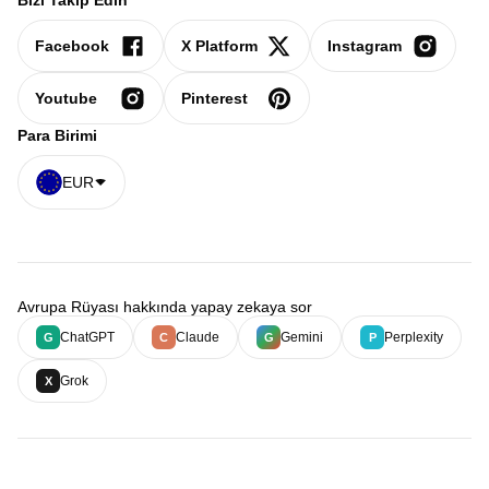
Bizi Takip Edin
Facebook
X Platform
Instagram
Youtube
Pinterest
Para Birimi
EUR
Avrupa Rüyası hakkında yapay zekaya sor
ChatGPT
Claude
Gemini
Perplexity
G
C
G
P
Grok
X