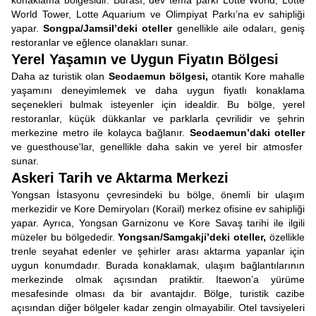
konaklama bölgesidir. Burası, dev tema parkı Lotte World, Lotte
World Tower, Lotte Aquarium ve Olimpiyat Parkı’na ev sahipliği
yapar.
Songpa/Jamsil’deki oteller
genellikle aile odaları, geniş
restoranlar ve eğlence olanakları sunar.
Yerel Yaşamın ve Uygun Fiyatın Bölgesi
Daha az turistik olan
Seodaemun bölgesi,
otantik Kore mahalle
yaşamını deneyimlemek ve daha uygun fiyatlı konaklama
seçenekleri bulmak isteyenler için idealdir. Bu bölge, yerel
restoranlar, küçük dükkanlar ve parklarla çevrilidir ve şehrin
merkezine metro ile kolayca bağlanır.
Seodaemun’daki oteller
ve guesthouse'lar, genellikle daha sakin ve yerel bir atmosfer
sunar.
Askeri Tarih ve Aktarma Merkezi
Yongsan İstasyonu çevresindeki bu bölge, önemli bir ulaşım
merkezidir ve Kore Demiryoları (Korail) merkez ofisine ev sahipliği
yapar. Ayrıca, Yongsan Garnizonu ve Kore Savaş tarihi ile ilgili
müzeler bu bölgededir.
Yongsan/Samgakji’deki oteller,
özellikle
trenle seyahat edenler ve şehirler arası aktarma yapanlar için
uygun konumdadır. Burada konaklamak, ulaşım bağlantılarının
merkezinde olmak açısından pratiktir. Itaewon’a yürüme
mesafesinde olması da bir avantajdır. Bölge, turistik cazibe
açısından diğer bölgeler kadar zengin olmayabilir. Otel tavsiyeleri