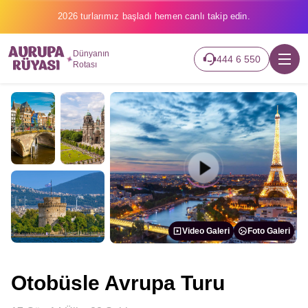
2026 turlarımız başladı hemen canlı takip edin.
Dünyanın
444 6 550
Rotası
Video Galeri
Foto Galeri
Otobüsle Avrupa Turu