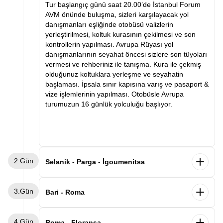
Tur başlangıç günü saat 20.00’de İstanbul Forum
AVM önünde buluşma, sizleri karşılayacak yol
danışmanları eşliğinde otobüsü valizlerin
yerleştirilmesi, koltuk kurasının çekilmesi ve son
kontrollerin yapılması. Avrupa Rüyası yol
danışmanlarının seyahat öncesi sizlere son tüyoları
vermesi ve rehberiniz ile tanışma. Kura ile çekmiş
olduğunuz koltuklara yerleşme ve seyahatin
başlaması. İpsala sınır kapısına varış ve pasaport &
vize işlemlerinin yapılması. Otobüsle Avrupa
turumuzun 16 günlük yolculuğu başlıyor.
2.Gün
Selanik - Parga - İgoumenitsa
Sabah saatlerinde Selanik’e varış ve kahvaltı.
3.Gün
Ardından Selanik şehir turu. Selanik’te görülecek
Bari - Roma
yerler arasında Atatürk’ün evi, Kordon, Beyaz Kule
ve Osmanlı ve Bizans eserleri. Panoramik şehir turu
Sabah gemimizden Bari limanında indikten sonra
4.Gün
ve serbest zamanın ardından Parga şehrine varış.
Roma’ya hareket ediyoruz. Varışın ardından
Roma - Floransa