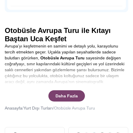
dışında sahil şeridine konumlandırılmış tahta ayakkabı
dükkanları, hediyelik eşya satan dükkanlar, leziz balıklar
Osmanlı Padişahı Sultan Süleyman’ın saltanatı döneminde
yiyebileceğiniz restoranlar ve peynir fabrikalarıyla
1523-1536 yılları arasında sadrazamlık yapmış önemli
Volendam’da zamanın nasıl geçtiğini anlamayacaksınız.
siyaset insanı Pargalı İbrahim Paşa ile tanıdığımız Parga,
doğal güzelliğine rağmen, henüz çılgın turist kalabalığına
Otobüsle Avrupa Turu ile Kıtayı
uğramamış bakir bir yerleşim yeri.
Baştan Uca Keşfet
Avrupa’yı keşfetmenin en samimi ve detaylı yolu, karayolunu
tercih etmekten geçer. Uçakla yapılan seyahatlerde sadece
bulutları görürken,
Otobüsle Avrupa Turu
sayesinde değişen
coğrafyayı, sınır kapılarındaki kültürel geçişleri ve yol üzerindeki
saklı cennetleri yakından gözlemleme şansı bulursunuz. Bizimle
çıktığınız bu yolculukta, otobüs koltuğunuz sadece bir ulaşım
aracı değil, aynı zamanda Avrupa’nın sinematografik
manzaralarını izleyebileceğiniz bir ön sıradır. Yolculuk boyunca
şehirler arası geçişlerde rehberlerimizin anlatımlarıyla
Daha Fazla
bilgilenirken, molalarda yerel lezzetleri tatma fırsatı yakalarsınız.
Bu tur, sadece varış noktasına odaklanmak yerine, yolculuğun
Anasayfa
/
Yurt Dışı Turları
/
Otobüsle Avrupa Turu
kendisinden keyif alanlar için tasarlanmıştır.
Otobüsle Avrupa
Turu kaç gün sürer
ya da
Otobüsle Avrupa Turu kaç ülke
gezilir
gibi sorularınıza yanıt vereceğiz.
Seyahat etmek, sadece yeni yerler görmek değil, aynı zamanda