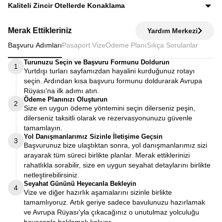
Ekstra tur ücreti alınmaz; programda yer alan tüm geziler
Kaliteli Zincir Otellerde Konaklama
fiyata dahildir.
Diğer turlarda şehirden 20–30 km uzaktaki otellerde
Merak Ettikleriniz
Yardım Merkezi
kalınırken, Avrupa Rüyası’nda merkeze yakın kaliteli zincir
Başvuru Adımları
Pasaport Vize
Ödeme Planı
Sıkça Sorulanlar
otellerde konaklayarak zamanınızı verimli kullanırsınız.
Turunuzu Seçin ve Başvuru Formunu Doldurun
1
Yurtdışı turları sayfamızdan hayalini kurduğunuz rotayı
seçin. Ardından kısa başvuru formunu doldurarak Avrupa
Rüyası'na ilk adımı atın.
Ödeme Planınızı Oluşturun
2
Size en uygun ödeme yöntemini seçin dilerseniz peşin,
dilerseniz taksitli olarak ve rezervasyonunuzu güvenle
tamamlayın.
Yol Danışmanlarımız Sizinle İletişime Geçsin
3
Başvurunuz bize ulaştıktan sonra, yol danışmanlarımız sizi
arayarak tüm süreci birlikte planlar. Merak ettiklerinizi
rahatlıkla sorabilir, size en uygun seyahat detaylarını birlikte
netleştirebilirsiniz.
Seyahat Gününü Heyecanla Bekleyin
4
Vize ve diğer hazırlık aşamalarını sizinle birlikte
tamamlıyoruz. Artık geriye sadece bavulunuzu hazırlamak
ve Avrupa Rüyası'yla çıkacağınız o unutulmaz yolculuğu