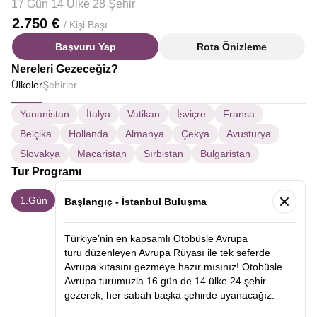
17 Gün 14 Ülke 28 Şehir
2.750 €
/ Kişi Başı
Başvuru Yap
Rota Önizleme
Nereleri Gezeceğiz?
Ülkeler
Şehirler
Yunanistan
İtalya
Vatikan
İsviçre
Fransa
Belçika
Hollanda
Almanya
Çekya
Avusturya
Slovakya
Macaristan
Sırbistan
Bulgaristan
Tur Programı
1.Gün
Başlangıç - İstanbul Buluşma
Türkiye’nin en kapsamlı Otobüsle Avrupa
turu düzenleyen Avrupa Rüyası ile tek seferde
Avrupa kıtasını gezmeye hazır mısınız! Otobüsle
Avrupa turumuzla 16 gün de 14 ülke 24 şehir
gezerek; her sabah başka şehirde uyanacağız.