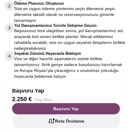
Ödeme Planınızı Oluşturun
2
Size en uygun ödeme yöntemini seçin dilerseniz peşin,
dilerseniz taksitli olarak ve rezervasyonunuzu güvenle
tamamlayın.
Yol Danışmanlarımız Sizinle İletişime Geçsin
3
Başvurunuz bize ulaştıktan sonra, yol danışmanlarımız sizi
arayarak tüm süreci birlikte planlar. Merak ettiklerinizi
rahatlıkla sorabilir, size en uygun seyahat detaylarını birlikte
netleştirebilirsiniz.
Seyahat Gününü Heyecanla Bekleyin
4
Vize ve diğer hazırlık aşamalarını sizinle birlikte
tamamlıyoruz. Artık geriye sadece bavulunuzu hazırlamak
ve Avrupa Rüyası'yla çıkacağınız o unutulmaz yolculuğu
heyecanla beklemek kalıyor.
Başvuru Yap
2.250 €
/ Kişi Başı
Başvuru Yap
Rota Önizleme