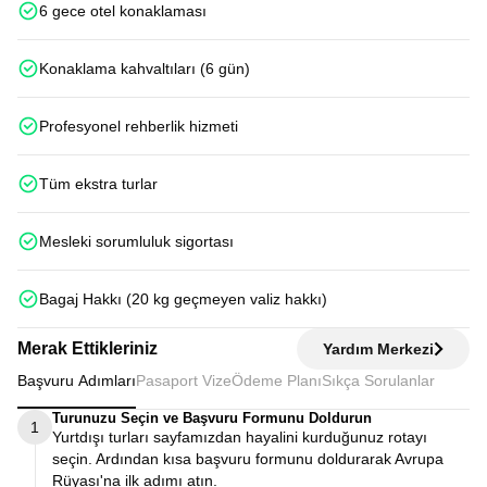
6 gece otel konaklaması
Konaklama kahvaltıları (6 gün)
Profesyonel rehberlik hizmeti
Tüm ekstra turlar
Mesleki sorumluluk sigortası
Bagaj Hakkı (20 kg geçmeyen valiz hakkı)
Merak Ettikleriniz
Yardım Merkezi
Başvuru Adımları
Pasaport Vize
Ödeme Planı
Sıkça Sorulanlar
Turunuzu Seçin ve Başvuru Formunu Doldurun
1
Yurtdışı turları sayfamızdan hayalini kurduğunuz rotayı
seçin. Ardından kısa başvuru formunu doldurarak Avrupa
Rüyası'na ilk adımı atın.