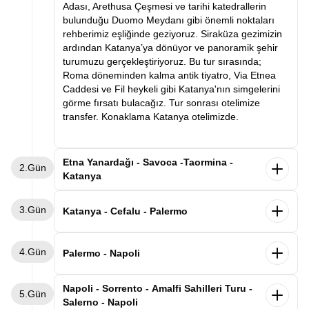
Adası, Arethusa Çeşmesi ve tarihi katedrallerin
bulunduğu Duomo Meydanı gibi önemli noktaları
rehberimiz eşliğinde geziyoruz. Siraküza gezimizin
ardından Katanya’ya dönüyor ve panoramik şehir
turumuzu gerçekleştiriyoruz. Bu tur sırasında;
Roma döneminden kalma antik tiyatro, Via Etnea
Caddesi ve Fil heykeli gibi Katanya'nın simgelerini
görme fırsatı bulacağız. Tur sonrası otelimize
transfer. Konaklama Katanya otelimizde.
Etna Yanardağı - Savoca -Taormina -
2.Gün
Katanya
Otelimizde alacağımız kahvaltının ardından
3.Gün
unutulmaz bir gün için hareket ediyoruz. İlk
Katanya - Cefalu - Palermo
durağımız Avrupa'nın en aktif yanardağı olan
Etna’ya hareket ediyoruz. Etna’da, lav vadilerini
Sabah otelimizde alacağımız kahvaltının ardından
4.Gün
gözlemleyebileceğimiz bir gezinti ve fotoğraf molası
valizlerimizle birlikte Palermo’ya doğru yola
Palermo - Napoli
veriyoruz. Ardından Godfather (Baba) filminin ikonik
çıkıyoruz. Yol üzerinde Sicilya’nın en güzel kıyı
sahnelerine ev sahipliği yapan Savoca kasabası.
kasabalarından biri olan Cefalù’de mola veriyoruz.
Sabah kahvaltının ardından aracımızla
Napoli - Sorrento - Amalfi Sahilleri Turu -
Burada Bar Vitelli ve Santa Lucia Kilisesi’ni ziyaret
5.Gün
Tarihi sokakları, deniz kenarındaki manzarası ve
havalimanına transfer oluyoruz. Volotea Hava
Salerno - Napoli
ettikten sonra ünlü Taormina kasabasına geçiyoruz.
büyüleyici Norman Katedrali ile ünlü Cefalù’de
Yolları’nın tarifeli seferi ile Napoli’ye uçuyoruz.