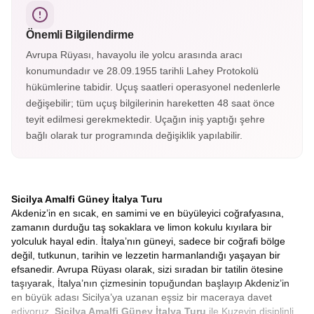
listesindedir. Krater yürüyüşleri ve lav manzaralarıyla
etkileyici bir doğa deneyimi sunar.
Önemli Bilgilendirme
Avrupa Rüyası, havayolu ile yolcu arasında aracı
konumundadır ve 28.09.1955 tarihli Lahey Protokolü
hükümlerine tabidir. Uçuş saatleri operasyonel nedenlerle
değişebilir; tüm uçuş bilgilerinin hareketten 48 saat önce
teyit edilmesi gerekmektedir. Uçağın iniş yaptığı şehre
bağlı olarak tur programında değişiklik yapılabilir.
Sicilya Amalfi Güney İtalya Turu
Akdeniz’in en sıcak, en samimi ve en büyüleyici coğrafyasına,
zamanın durduğu taş sokaklara ve limon kokulu kıyılara bir
yolculuk hayal edin. İtalya’nın güneyi, sadece bir coğrafi bölge
değil, tutkunun, tarihin ve lezzetin harmanlandığı yaşayan bir
efsanedir. Avrupa Rüyası olarak, sizi sıradan bir tatilin ötesine
taşıyarak, İtalya’nın çizmesinin topuğundan başlayıp Akdeniz’in
en büyük adası Sicilya’ya uzanan eşsiz bir maceraya davet
ediyoruz.
Sicilya Amalfi Güney İtalya Turu
ile Kuzeyin disiplinli