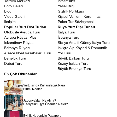
Yardım Merkezi
İstatistikler
Tatil bütçenizi planlarken, aldığınız hizmetin içeriğine dikkat
Foto Galeri
Yasal Bilgi
etmeniz gerekir. Avrupa Rüyası olarak amacımız, lüksten ödün
Blog
Gizlilik Politikası
vermeden ulaşılabilir fiyatlarla hayallerinizi gerçekleştirmektir.
Video Galeri
Kişisel Verilerin Korunması
Erken rezervasyon dönemlerini takip ederek, hayalinizdeki tatili
İletişim
Paket Tur Sözleşmesi
çok daha ekonomik hale getirebilirsiniz.
Uygun Fiyatlı Güney
Popüler Yurt Dışı Turları
Rüya Yurt Dışı Turları
İtalya Turu
arayışında olan gezginler için ekstra turların çoğunun
Otobüsle Avrupa Turu
İtalya Turu
paket fiyata dahil edilmesi büyük bir avantajdır. Diğer turlarda
Avrupa Rüyası Plus
İspanya Turu
ekstra adı altında satılan ve gezi maliyetini ikiye katlayan pek çok
İskandinav Rüyası
Sicilya Amalfi Güney İtalya Turu
şehir turu ve ören yeri ziyareti, bizim programlarımızda standart
Britanya Rüyası
İsviçre Alp Köyleri & Romantik
olarak sunulur. Böylece tura çıktığınızda cüzdanınızı düşünmek
Alsace Noel Kasabaları Turu
Yol Turu
zorunda kalmaz, sadece anın tadını çıkarırsınız.
Benelüx Turu
Büyük Balkan Turu
7 Gün İtalya Güney Turu
Dubai Turu
Kuzey Işıkları Turu
Modern hayatın yoğun temposunda, uzun tatiller için zaman
Büyük Britanya Turu
bulmak her zaman mümkün olmayabilir. Bu nedenle, zamanı en
En Çok Okunanlar
verimli şekilde kullanan, yorucu olmayan ama dolu dolu bir
program hazırladık.
7 Gün İtalya Güney Turu
veya 8 günlük
Yurtdışında Kullanılacak Para
versiyonlarımız, bir haftalık bir süre içinde size bir ayda
Birimi Nedir?
yaşayabileceğiniz deneyimi sığdırır. Programın akışı, şehirlerarası
geçişlerin yoruculuğunu en aza indirecek şekilde, optimize edilmiş
Japonya'dan Ne Alınır?
rotalarla planlanmıştır. Bir sabah Bari’de uyanıp ertesi gün
Hediyelik Eşya Önerileri Neler?
Napoli’de pizzanızı yiyebilir, turun sonunda ise Sicilya’da gün
batımını izleyebilirsiniz. Her gün yeni bir şehir, yeni bir kültür ve
Evlilik Nedeniyle Pasaport