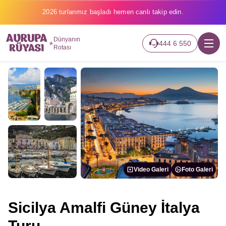
2026 turlarımız başladı hemen canlı takip edin.
Dünyanın
444 6 550
Rotası
Video Galeri
Foto Galeri
Sicilya Amalfi Güney İtalya
Turu