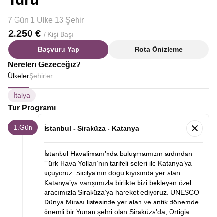
7 Gün 1 Ülke 13 Şehir
2.250 €
/ Kişi Başı
Başvuru Yap
Rota Önizleme
Nereleri Gezeceğiz?
Ülkeler
Şehirler
İtalya
Tur Programı
1.Gün
İstanbul - Siraküza - Katanya
İstanbul Havalimanı’nda buluşmamızın ardından
Türk Hava Yolları’nın tarifeli seferi ile Katanya’ya
uçuyoruz. Sicilya’nın doğu kıyısında yer alan
Katanya’ya varışımızla birlikte bizi bekleyen özel
aracımızla Siraküza’ya hareket ediyoruz. UNESCO
Dünya Mirası listesinde yer alan ve antik dönemde
önemli bir Yunan şehri olan Siraküza’da; Ortigia