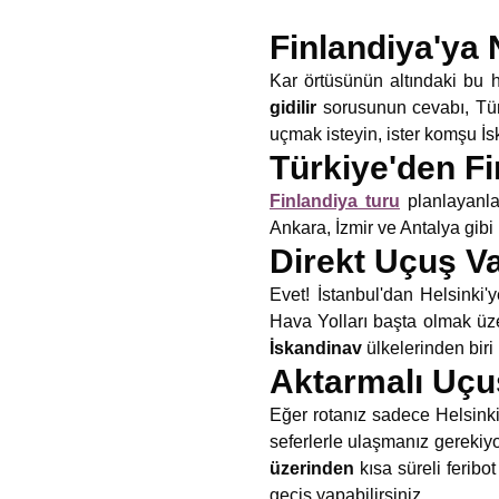
Finlandiya'ya N
Kar örtüsünün altındaki bu
gidilir
sorusunun cevabı, Türk
uçmak isteyin, ister komşu İs
Türkiye'den F
Finlandiya turu
planlayanlar
Ankara, İzmir ve Antalya gibi
Direkt Uçuş V
Evet! İstanbul'dan Helsinki'
Hava Yolları başta olmak üzer
İskandinav
ülkelerinden biri 
Aktarmalı Uçu
Eğer rotanız sadece Helsinki
seferlerle ulaşmanız gerekiyo
üzerinden
kısa süreli feribo
geçiş yapabilirsiniz.