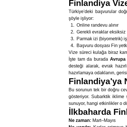
Finlandiya Viz
Türkiye'deki başvurular doğ
şöyle işliyor:
Online randevu alınır
Gerekli evraklar eksiksiz 
Parmak izi (biyometrik) i
Başvuru dosyası Fin yetkil
Vize süreci kulağa biraz kar
İşte tam da burada
Avrupa
desteği alarak, evrak hazır
hazırlamaya odaklanın, gerisi
Finlandiya'ya 
Bu sorunun tek bir doğru ce
gösteriyor. Subarktik iklim
sunuyor, hangi etkinlikler o
İlkbaharda Fin
Ne zaman:
Mart–Mayıs