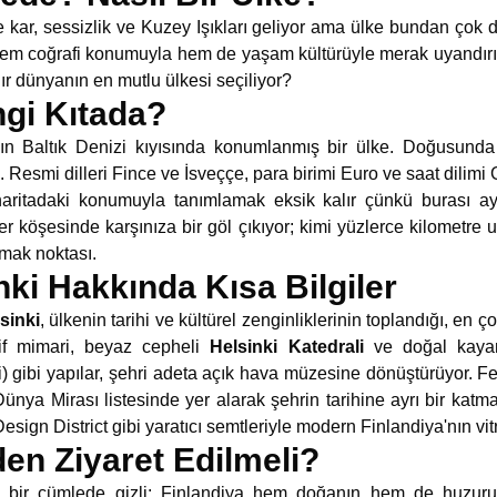
 kar, sessizlik ve Kuzey Işıkları geliyor ama ülke bundan çok 
hem coğrafi konumuyla hem de yaşam kültürüyle merak uyandırı
dır dünyanın en mutlu ülkesi seçiliyor?
ngi Kıtada?
ın Baltık Denizi kıyısında konumlanmış bir ülke. Doğusund
 Resmi dilleri Fince ve İsveççe, para birimi Euro ve saat dilim
haritadaki konumuyla tanımlamak eksik kalır çünkü burası
r köşesinde karşınıza bir göl çıkıyor; kimi yüzlerce kilometre
amak noktası.
ki Hakkında Kısa Bilgiler
sinki
, ülkenin tarihi ve kültürel zenginliklerinin toplandığı, en ç
rif mimari, beyaz cepheli
Helsinki Katedrali
ve doğal kayan
) gibi yapılar, şehri adeta açık hava müzesine dönüştürüyor. F
a Mirası listesinde yer alarak şehrin tarihine ayrı bir katm
sign District gibi yaratıcı semtleriyle modern Finlandiya'nın vi
en Ziyaret Edilmeli?
 bir cümlede gizli: Finlandiya hem doğanın hem de huzuru