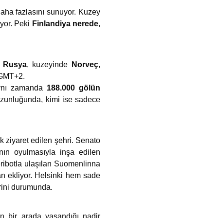
daha fazlasını sunuyor. Kuzey
yor. Peki
Finlandiya nerede
,
a
Rusya
, kuzeyinde
Norveç
,
i GMT+2.
 aynı zamanda
188.000 gölün
 uzunluğunda, kimi ise sadece
ok ziyaret edilen şehri. Senato
ın oyulmasıyla inşa edilen
eribotla ulaşılan Suomenlinna
an ekliyor. Helsinki hem sade
trini durumunda.
n bir arada yaşandığı nadir