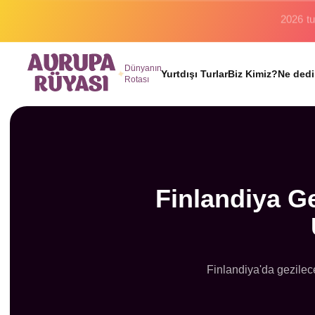
Binlerc
Dünyanın
Yurtdışı Turlar
Biz Kimiz?
Ne dedi
Rotası
Finlandiya Ge
Finlandiya'da gezilec