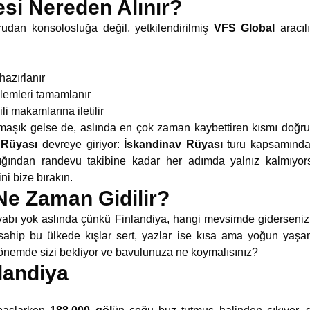
esi Nereden Alınır?
rudan konsolosluğa değil, yetkilendirilmiş
VFS Global
aracıl
hazırlanır
şlemleri tamamlanır
i makamlarına iletilir
maşık gelse de, aslında en çok zaman kaybettiren kısmı doğru 
 Rüyası
devreye giriyor:
İskandinav Rüyası
turu kapsamında
lığından randevu takibine kadar her adımda yalnız kalmıyor
ni bize bırakın.
Ne Zaman Gidilir?
vabı yok aslında çünkü Finlandiya, hangi mevsimde giderseniz
e sahip bu ülkede kışlar sert, yazlar ise kısa ama yoğun yaş
 dönemde sizi bekliyor ve bavulunuza ne koymalısınız?
landiya