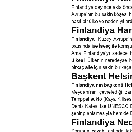
Finlandiya deyince akla önce
Avrupa'nın bu sakin köşesi 
nasıl bir ülke ve neden yıllar
Finlandiya Ha
Finlandiya
, Kuzey Avrupa'n
batısında ise
İsveç
ile komşu.
Ama Finlandiya'yı sadece 
ülkesi
. Ülkenin neredeyse he
birkaç aile için sakin bir kaç
Başkent Helsin
Finlandiya'nın başkenti
Hel
Meydanı'nın çevrelediği za
Temppeliaukio (Kaya Kilisesi
Deniz Kalesi ise UNESCO Düny
şehir planlamasıyla hem de De
Finlandiya Ned
Sorunun cevabı aslında tek