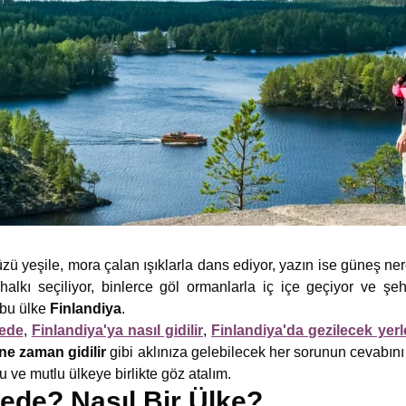
zü yeşile, mora çalan ışıklarla dans ediyor, yazın ise güneş ne
halkı seçiliyor, binlerce göl ormanlarla iç içe geçiyor ve şeh
e bu ülke
Finlandiya
.
rede
,
Finlandiya'ya nasıl gidilir
,
Finlandiya'da gezilecek yerl
ne zaman gidilir
gibi aklınıza gelebilecek her sorunun cevabını
u ve mutlu ülkeye birlikte göz atalım.
ede? Nasıl Bir Ülke?