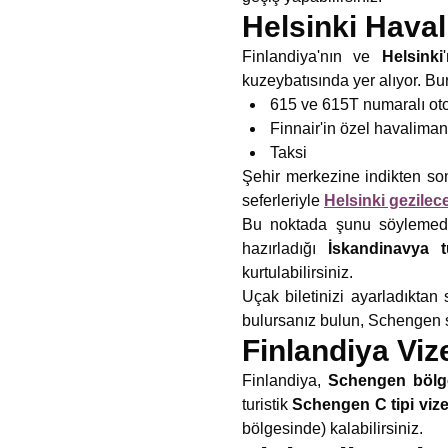
Helsinki Hava
Finlandiya'nın ve
Helsinki
kuzeybatısında yer alıyor. B
615 ve 615T numaralı oto
Finnair'in özel havaliman
Taksi
Şehir merkezine indikten sonr
seferleriyle
Helsinki gezilec
Bu noktada şunu söylemede
hazırladığı
İskandinavya t
kurtulabilirsiniz.
Uçak biletinizi ayarladıktan
bulursanız bulun, Schengen
Finlandiya Viz
Finlandiya,
Schengen bölg
turistik
Schengen C tipi viz
bölgesinde) kalabilirsiniz.