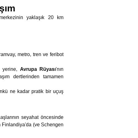
aşım
 merkezinin yaklaşık 20 km
ramvay, metro, tren ve feribot
k yerine,
Avrupa Rüyası
'nın
şım dertlerinden tamamen
nkü ne kadar pratik bir uçuş
daşlarının seyahat öncesinde
n Finlandiya'da (ve Schengen