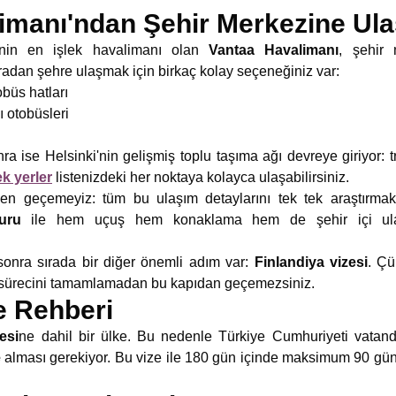
limanı'ndan Şehir Merkezine Ul
'nin en işlek havalimanı olan
Vantaa Havalimanı
, şehir
uradan şehre ulaşmak için birkaç kolay seçeneğiniz var:
büs hatları
ı otobüsleri
a ise Helsinki'nin gelişmiş toplu taşıma ağı devreye giriyor: t
ek yerler
listenizdeki her noktaya kolayca ulaşabilirsiniz.
n geçemeyiz: tüm bu ulaşım detaylarını tek tek araştırma
uru
ile hem uçuş hem konaklama hem de şehir içi ula
 sonra sırada bir diğer önemli adım var:
Finlandiya vizesi
. Çü
 sürecini tamamlamadan bu kapıdan geçemezsiniz.
e Rehberi
esi
ne dahil bir ülke. Bu nedenle Türkiye Cumhuriyeti vatan
e
alması gerekiyor. Bu vize ile 180 gün içinde maksimum 90 gü