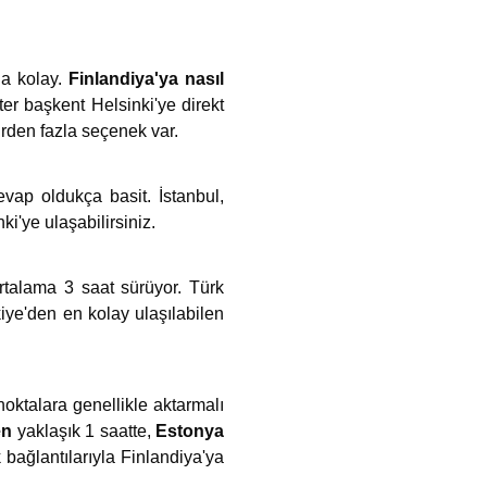
ha kolay.
Finlandiya'ya nasıl
er başkent Helsinki'ye direkt
irden fazla seçenek var.
evap oldukça basit. İstanbul,
i'ye ulaşabilirsiniz.
rtalama 3 saat sürüyor. Türk
kiye'den en kolay ulaşılabilen
oktalara genellikle aktarmalı
en
yaklaşık 1 saatte,
Estonya
bağlantılarıyla Finlandiya'ya