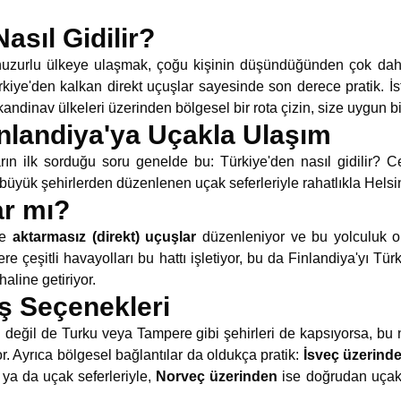
asıl Gidilir?
 huzurlu ülkeye ulaşmak, çoğu kişinin düşündüğünden çok da
iye'den kalkan direkt uçuşlar sayesinde son derece pratik. İst
kandinav ülkeleri üzerinden bölgesel bir rota çizin, size uygun b
inlandiya'ya Uçakla Ulaşım
ın ilk sorduğu soru genelde bu: Türkiye'den nasıl gidilir? C
 büyük şehirlerden düzenlenen uçak seferleriyle rahatlıkla Helsink
ar mı?
ye
aktarmasız (direkt) uçuşlar
düzenleniyor ve bu yolculuk o
e çeşitli havayolları bu hattı işletiyor, bu da Finlandiya'yı Tür
haline getiriyor.
ş Seçenekleri
 değil de Turku veya Tampere gibi şehirleri de kapsıyorsa, bu n
r. Ayrıca bölgesel bağlantılar da oldukça pratik:
İsveç üzerind
t ya da uçak seferleriyle,
Norveç üzerinden
ise doğrudan uçak 