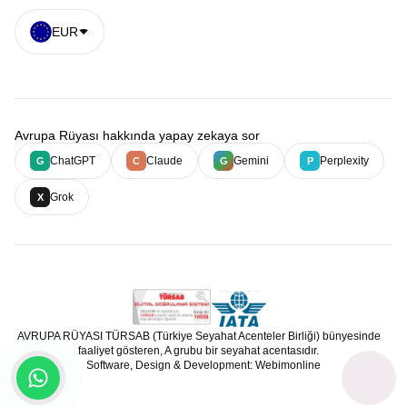
EUR
Avrupa Rüyası hakkında yapay zekaya sor
ChatGPT
Claude
Gemini
Perplexity
G
C
G
P
Grok
X
AVRUPA RÜYASI TÜRSAB (Türkiye Seyahat Acenteler Birliği) bünyesinde
faaliyet gösteren, A grubu bir seyahat acentasıdır.
Software, Design & Development: Webimonline