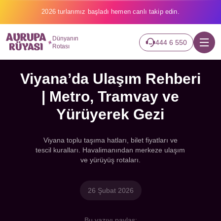
2026 turlarımız başladı hemen canlı takip edin.
Dünyanın
444 6 550
Rotası
Viyana’da Ulaşım Rehberi
| Metro, Tramvay ve
Yürüyerek Gezi
Viyana toplu taşıma hatları, bilet fiyatları ve
tescil kuralları. Havalimanından merkeze ulaşım
ve yürüyüş rotaları.
26 Şubat 2026
Bu yazıyı paylaş: