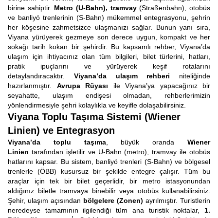
birine sahiptir.
Metro (U-Bahn), tramvay
(Straßenbahn), otobüs
ve banliyö trenlerinin (S-Bahn) mükemmel entegrasyonu, şehrin
her köşesine zahmetsizce ulaşmanızı sağlar. Bunun yanı sıra,
Viyana yürüyerek gezmeye son derece uygun, kompakt ve her
sokağı tarih kokan bir şehirdir. Bu kapsamlı rehber, Viyana’da
ulaşım için ihtiyacınız olan tüm bilgileri, bilet türlerini, hatları,
pratik ipuçlarını ve yürüyerek keşif rotalarını
detaylandıracaktır.
Viyana’da ulaşım rehberi
niteliğinde
hazırlanmıştır.
Avrupa Rüyası
ile Viyana’ya yapacağınız bir
seyahatte, ulaşım endişesi olmadan, rehberlerimizin
yönlendirmesiyle şehri kolaylıkla ve keyifle dolaşabilirsiniz.
Viyana Toplu Taşıma Sistemi (Wiener
Linien) ve Entegrasyon
Viyana’da toplu taşıma
, büyük oranda
Wiener
Linien
tarafından işletilir ve U-Bahn (metro), tramvay ile otobüs
hatlarını kapsar. Bu sistem, banliyö trenleri (S-Bahn) ve bölgesel
trenlerle (ÖBB) kusursuz bir şekilde entegre çalışır. Tüm bu
araçlar için tek bir bilet geçerlidir, bir metro istasyonundan
aldığınız biletle tramvaya binebilir veya otobüs kullanabilirsiniz.
Şehir, ulaşım açısından
bölgelere (Zonen)
ayrılmıştır. Turistlerin
neredeyse tamamının ilgilendiği tüm ana turistik noktalar,
1.