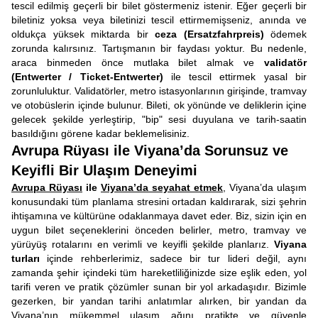
tescil edilmiş geçerli bir bilet göstermeniz istenir. Eğer geçerli bir
biletiniz yoksa veya biletinizi tescil ettirmemişseniz, anında ve
oldukça yüksek miktarda bir
ceza (Ersatzfahrpreis)
ödemek
zorunda kalırsınız. Tartışmanın bir faydası yoktur. Bu nedenle,
araca binmeden önce mutlaka bilet almak ve
validatör
(Entwerter / Ticket-Entwerter)
ile tescil ettirmek yasal bir
zorunluluktur. Validatörler, metro istasyonlarının girişinde, tramvay
ve otobüslerin içinde bulunur. Bileti, ok yönünde ve deliklerin içine
gelecek şekilde yerleştirip, "bip" sesi duyulana ve tarih-saatin
basıldığını görene kadar beklemelisiniz.
Avrupa Rüyası ile Viyana’da Sorunsuz ve
Keyifli Bir Ulaşım Deneyimi
Avrupa Rüyası
ile
Viyana’da seyahat etmek
, Viyana’da ulaşım
konusundaki tüm planlama stresini ortadan kaldırarak, sizi şehrin
ihtişamına ve kültürüne odaklanmaya davet eder. Biz, sizin için en
uygun bilet seçeneklerini önceden belirler, metro, tramvay ve
yürüyüş rotalarını en verimli ve keyifli şekilde planlarız.
Viyana
turları
içinde rehberlerimiz, sadece bir tur lideri değil, aynı
zamanda şehir içindeki tüm hareketliliğinizde size eşlik eden, yol
tarifi veren ve pratik çözümler sunan bir yol arkadaşıdır. Bizimle
gezerken, bir yandan tarihi anlatımlar alırken, bir yandan da
Viyana’nın mükemmel ulaşım ağını pratikte ve güvenle