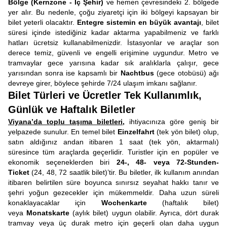
Bölge (Kernzone - İç Şehir)
ve hemen çevresindeki 2. bölgede
yer alır. Bu nedenle, çoğu ziyaretçi için iki bölgeyi kapsayan bir
bilet yeterli olacaktır.
Entegre sistemin en büyük avantajı
, bilet
süresi içinde istediğiniz kadar aktarma yapabilmeniz ve farklı
hatları ücretsiz kullanabilmenizdir. İstasyonlar ve araçlar son
derece temiz, güvenli ve engelli erişimine uygundur. Metro ve
tramvaylar gece yarısına kadar sık aralıklarla çalışır, gece
yarısından sonra ise kapsamlı bir
Nachtbus
(gece otobüsü) ağı
devreye girer, böylece şehirde 7/24 ulaşım imkanı sağlanır.
Bilet Türleri ve Ücretler Tek Kullanımlık,
Günlük ve Haftalık Biletler
Viyana’da toplu taşıma biletleri
,
ihtiyacınıza göre geniş bir
yelpazede sunulur. En temel bilet
Einzelfahrt
(tek yön bilet) olup,
satın aldığınız andan itibaren 1 saat (tek yön, aktarmalı)
süresince tüm araçlarda geçerlidir. Turistler için en popüler ve
ekonomik seçeneklerden biri
24-, 48- veya 72-Stunden-
Ticket
(24, 48, 72 saatlik bilet)’tir. Bu biletler, ilk kullanım anından
itibaren belirtilen süre boyunca sınırsız seyahat hakkı tanır ve
şehri yoğun gezecekler için mükemmeldir. Daha uzun süreli
konaklayacaklar için
Wochenkarte
(haftalık bilet)
veya
Monatskarte
(aylık bilet) uygun olabilir. Ayrıca, dört durak
tramvay veya üç durak metro için geçerli olan daha uygun