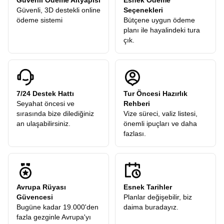
Güvenli Ödeme Altyapısı
Esnek Ödeme
Güvenli, 3D destekli online
Seçenekleri
ödeme sistemi
Bütçene uygun ödeme
planı ile hayalindeki tura
çık.
7/24 Destek Hattı
Tur Öncesi Hazırlık
Seyahat öncesi ve
Rehberi
sırasında bize dilediğiniz
Vize süreci, valiz listesi,
an ulaşabilirsiniz.
önemli ipuçları ve daha
fazlası.
Avrupa Rüyası
Esnek Tarihler
Güvencesi
Planlar değişebilir, biz
Bugüne kadar 19.000'den
daima buradayız.
fazla gezginle Avrupa'yı