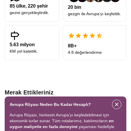
85
ülke,
220
şehir
20 bin
gezisi gerçekleştirdik.
gezgin ile Avrupa’yı keşfettik.
5.63 milyon
8B+
KM yol katettik.
4.8 değerlendirme
Merak Ettikleriniz
Avrupa Rüyası Neden Bu Kadar Hesaplı?
Avrupa Rüyası, herkesin Avrupa’yı keşfedebilmesi için
ekonomik turlar sunar. Tüm rotalarımız, katılımcıların
en
uygun maliyetle en fazla deneyimi
yaşaması hedefiyle