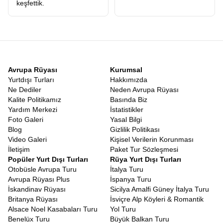
keşfettik.
Avrupa Rüyası
Kurumsal
Yurtdışı Turları
Hakkımızda
Ne Dediler
Neden Avrupa Rüyası
Kalite Politikamız
Basında Biz
Yardım Merkezi
İstatistikler
Foto Galeri
Yasal Bilgi
Blog
Gizlilik Politikası
Video Galeri
Kişisel Verilerin Korunması
İletişim
Paket Tur Sözleşmesi
Popüler Yurt Dışı Turları
Rüya Yurt Dışı Turları
Otobüsle Avrupa Turu
İtalya Turu
Avrupa Rüyası Plus
İspanya Turu
İskandinav Rüyası
Sicilya Amalfi Güney İtalya Turu
Britanya Rüyası
İsviçre Alp Köyleri & Romantik
Alsace Noel Kasabaları Turu
Yol Turu
Benelüx Turu
Büyük Balkan Turu