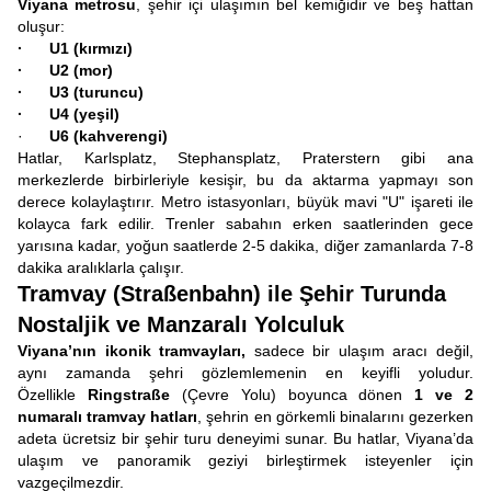
Viyana metrosu
, şehir içi ulaşımın bel kemiğidir ve beş hattan
oluşur:
·
U1 (kırmızı)
·
U2 (mor)
·
U3 (turuncu)
·
U4 (yeşil)
·
U6 (kahverengi)
Hatlar, Karlsplatz, Stephansplatz, Praterstern gibi ana
merkezlerde birbirleriyle kesişir, bu da aktarma yapmayı son
derece kolaylaştırır. Metro istasyonları, büyük mavi "U" işareti ile
kolayca fark edilir. Trenler sabahın erken saatlerinden gece
yarısına kadar, yoğun saatlerde 2-5 dakika, diğer zamanlarda 7-8
dakika aralıklarla çalışır.
Tramvay (Straßenbahn) ile Şehir Turunda
Nostaljik ve Manzaralı Yolculuk
Viyana’nın ikonik tramvayları,
sadece bir ulaşım aracı değil,
aynı zamanda şehri gözlemlemenin en keyifli yoludur.
Özellikle
Ringstraße
(Çevre Yolu) boyunca dönen
1 ve 2
numaralı tramvay hatları
, şehrin en görkemli binalarını gezerken
adeta ücretsiz bir şehir turu deneyimi sunar. Bu hatlar, Viyana’da
ulaşım ve panoramik geziyi birleştirmek isteyenler için
vazgeçilmezdir.