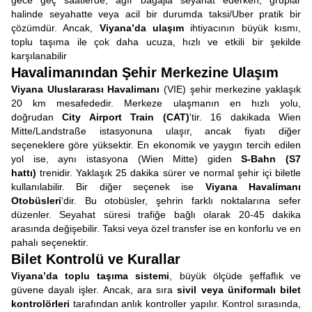
gece geç saatlerde, ağır bagajla seyahat ederken, gruplar
halinde seyahatte veya acil bir durumda taksi/Uber pratik bir
çözümdür. Ancak,
Viyana’da ulaşım
ihtiyacının büyük kısmı,
toplu taşıma ile çok daha ucuza, hızlı ve etkili bir şekilde
karşılanabilir
Havalimanından Şehir Merkezine Ulaşım
Viyana Uluslararası Havalimanı
(VIE) şehir merkezine yaklaşık
20 km mesafededir. Merkeze ulaşmanın en hızlı yolu,
doğrudan
City Airport Train (CAT)
'tir. 16 dakikada Wien
Mitte/Landstraße istasyonuna ulaşır, ancak fiyatı diğer
seçeneklere göre yüksektir. En ekonomik ve yaygın tercih edilen
yol ise, aynı istasyona (Wien Mitte) giden
S-Bahn (S7
hattı)
trenidir. Yaklaşık 25 dakika sürer ve normal şehir içi biletle
kullanılabilir. Bir diğer seçenek ise
Viyana Havalimanı
Otobüsleri
'dir. Bu otobüsler, şehrin farklı noktalarına sefer
düzenler. Seyahat süresi trafiğe bağlı olarak 20-45 dakika
arasında değişebilir. Taksi veya özel transfer ise en konforlu ve en
pahalı seçenektir.
Bilet Kontrolü ve Kurallar
Viyana’da toplu taşıma sistemi
, büyük ölçüde şeffaflık ve
güvene dayalı işler. Ancak, ara sıra
sivil veya üniformalı bilet
kontrolörleri
tarafından anlık kontroller yapılır. Kontrol sırasında,