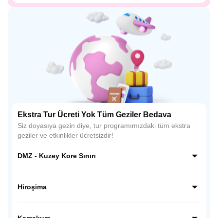
Ekstra Tur Ücreti Yok Tüm Geziler Bedava
Siz doyasıya gezin diye, tur programımızdaki tüm ekstra
geziler ve etkinlikler ücretsizdir!
DMZ - Kuzey Kore Sınırı
Kuzey Kore sınırı hattında, dünyanın en ilginç ve hassas
bölgelerinden biri olan DMZ’de rehber eşliğinde özel bir
Hiroşima
ziyaret gerçekleştiriyoruz; gözlem noktalarından sınırı
yakından görüyor, Kore tarihine ve bölünmüşlüğün
Hiroşima’da tarihsel bir bilinç yolculuğuna çıkıyoruz; Barış
hikâyesine tanıklık ediyoruz.
Anıtı Parkı ve Atom Bombası Kubbesi’ni ziyaret ederek
Kamakura