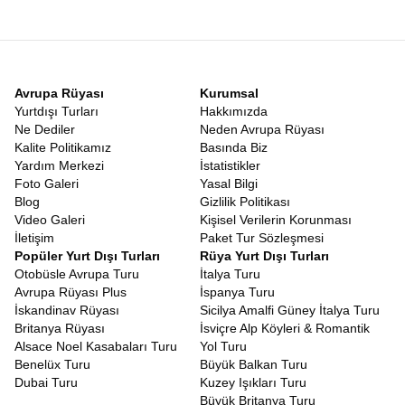
sonucun belirsizliği gezginleri yorar. Ancak bu rotanın en büyük
avantajı
Vizesiz Japonya Güney Kore Turu
olmasıdır. Türk
vatandaşları hem Japonya’ya hem de Güney Kore’ye vizesiz
olarak giriş yapabilirler. Pasaportunuzu alıp herhangi bir vize
stresi yaşamadan bavulunuzu hazırlayabileceğiniz bir tatil hayal
Avrupa Rüyası
Kurumsal
edin.
Vizesiz
Güney Kore Japonya Tatili
, bürokratik engellere
Yurtdışı Turları
Hakkımızda
takılmadan, sadece keşfetme heyecanına odaklanabileceğiniz
Ne Dediler
Neden Avrupa Rüyası
nadir rotalardan biridir. Bu kolaylık, özellikle balayı çiftleri, arkadaş
Kalite Politikamız
Basında Biz
grupları ve ailesiyle rahat bir tatil geçirmek isteyenler için büyük
Yardım Merkezi
İstatistikler
bir nimettir.
Foto Galeri
Yasal Bilgi
Japonya Güney Kore Gezi Rehberi
Blog
Gizlilik Politikası
Turlarımızda görev alan profesyonel rehberlerimiz, bölgeye
Video Galeri
Kişisel Verilerin Korunması
hakim, yerel kültürü çok iyi bilen ve size sadece yerleri gösteren
İletişim
Paket Tur Sözleşmesi
değil, o yerlerin hikayesini anlatan uzmanlardır. Bu anlamda
Popüler Yurt Dışı Turları
Rüya Yurt Dışı Turları
turumuz, canlı bir
Japonya Güney Kore Gezi Rehberi
Otobüsle Avrupa Turu
İtalya Turu
niteliğindedir. Hangi sokakta en iyi Ramen yenir? Seul’de nereden
Avrupa Rüyası Plus
İspanya Turu
en uygun hediyelik eşya alınır? Japon metrosu nasıl kullanılır?
İskandinav Rüyası
Sicilya Amalfi Güney İtalya Turu
Tüm bu soruların cevabını rehberlerimizden anında alabilirsiniz.
Britanya Rüyası
İsviçre Alp Köyleri & Romantik
Rehberlerimiz, size sadece turistik yerleri değil, yerel halkın
Alsace Noel Kasabaları Turu
Yol Turu
yaşam tarzını, geleneklerini ve inançlarını da aktarır. Bir Şinto
Benelüx Turu
Büyük Balkan Turu
tapınağında nasıl dua edileceğinden, Kore’de büyüklerin yanında
Dubai Turu
Kuzey Işıkları Turu
nasıl yemek yenileceğine kadar kültürel kodları öğrenirsiniz.
Büyük Britanya Turu