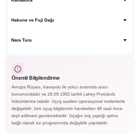
kentin geçmişine tanıklık ediyoruz.
Kamakura’da dev Budha Heykelini ziyaret edeceğiz,
ziyaretimiz sonrası Japon inanışında çok önemli yer tutan
Hakone ve Fuji Dağı
Hokoku Tapınağına ziyaretimizi yapacağız ve geleneksel
mekanda Japon çayını tadacağız.
Japonya’nın en güzel kasabalarından olan Hakone’yi
gezeceğiz. Fuji Dağı’nın etekleri olan 5. istasyon olarak
Nara Turu
bilinen noktaya çıkacağız, buradan FUJİ manzarasını
izleyeceğiz.
UNESCO Mirasları listesindeki TODAJİ tapınağının da
bulunuduğu Nara şehrini ziyaret edeceğiz. Tapınak
çevresinde gezinen Nara geyiklerini severek besleyeceğiz.
Önemli Bilgilendirme
Avrupa Rüyası, havayolu ile yolcu arasında aracı
konumundadır ve 28.09.1955 tarihli Lahey Protokolü
hükümlerine tabidir. Uçuş saatleri operasyonel nedenlerle
değişebilir; tüm uçuş bilgilerinin hareketten 48 saat önce
teyit edilmesi gerekmektedir. Uçağın iniş yaptığı şehre
bağlı olarak tur programında değişiklik yapılabilir.