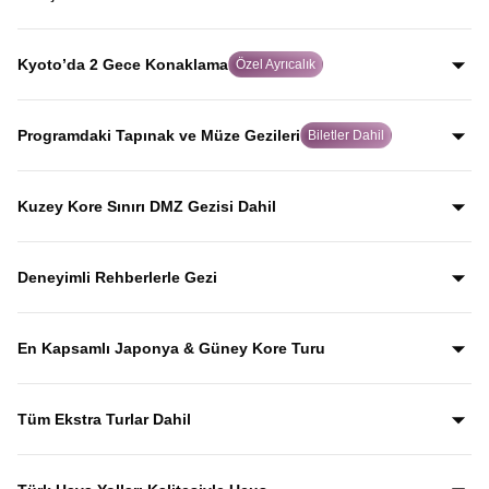
yolculuk yaparak, Japonya’yı Japonlar gibi keşfedersiniz.
Dünya tarihinde atom bombasının atıldığı şehir olan
Hiroşima’da, rehberli geziyle şehrin geçmişini ve
Kyoto’da 2 Gece Konaklama
Özel Ayrıcalık
bugününü etkileyici biçimde keşfedersiniz.
Birçok turda hızlıca geçilen Kyoto’da iki gece
konaklayarak, Japon kültürünün kalbi olan bu tarihi şehri
Programdaki Tapınak ve Müze Gezileri
Biletler Dahil
acele etmeden keşfetme imkanı sunulur.
Gyeongbokgung Sarayı, Kinkaku-ji, Todai-ji, Senso-ji ve
Kamakura Bambu Bahçesi gibi önemli kültürel durakların
Kuzey Kore Sınırı DMZ Gezisi Dahil
giriş biletleri fiyata dahil olup, bu mekânları anlatımlarla
Güney Kore–Kuzey Kore arasındaki DMZ sınır hattına
birlikte keşfedersiniz.
yapılan özel gezi fiyata dahil olup, Kuzey Kore sınırını
Deneyimli Rehberlerle Gezi
yerinde görerek tarihini rehber anlatımlarıyla dinlersiniz.
Yıllardır bu tur rotasını birebir uygulayan ve deneyimleyen
rehberler eşliğinde gezerek; şehirleri sadece görmekle
En Kapsamlı Japonya & Güney Kore Turu
kalmaz, anlatımlarla şehirleri dolu dolu keşfedersiniz.
Japonya ve Güney Kore’nin en ikonik şehirlerini ve kültürel
duraklarını aceleye getirmeden, tek turda gezebileceğiniz
Tüm Ekstra Turlar Dahil
kapsamlı bir rota.
Yola çıktığınızda sürpriz ödemelerle karşılaşmazsınız.
Ekstra tur ücreti alınmaz; programda yer alan tüm geziler