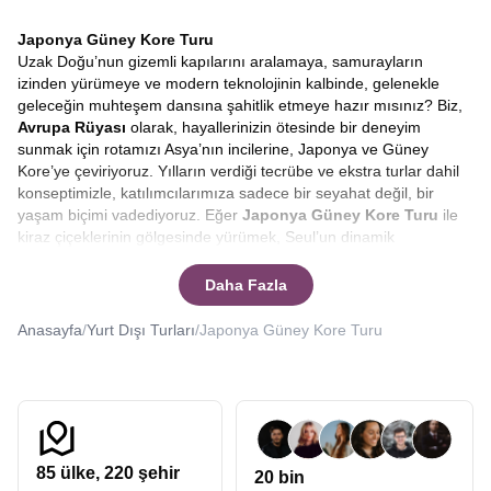
Japonya Güney Kore Turu
Uzak Doğu’nun gizemli kapılarını aralamaya, samurayların
izinden yürümeye ve modern teknolojinin kalbinde, gelenekle
geleceğin muhteşem dansına şahitlik etmeye hazır mısınız? Biz,
Avrupa Rüyası
olarak, hayallerinizin ötesinde bir deneyim
sunmak için rotamızı Asya’nın incilerine, Japonya ve Güney
Kore’ye çeviriyoruz. Yılların verdiği tecrübe ve ekstra turlar dahil
konseptimizle, katılımcılarımıza sadece bir seyahat değil, bir
yaşam biçimi vadediyoruz. Eğer
Japonya Güney Kore Turu
ile
kiraz çiçeklerinin gölgesinde yürümek, Seul’un dinamik
sokaklarında kaybolmak ve bunu yaparken bütçenizi korumak
isterseniz, doğru yerdesiniz.
Japonya turları, Güney Kore
Daha Fazla
turları
düzenleyen Avrupa Rüyası uzak doğunun kalbine sizleri de
götürebilir.
Anasayfa
/
Yurt Dışı Turları
/
Japonya Güney Kore Turu
Asya kıtası, her gezginin kalbinde yatan en özel rotalardan biridir.
Özellikle
Japonya ve Güney Kore
, kendine has kültürleri,
benzersiz mutfakları ve saygıyı temel alan yaşam felsefeleriyle
dünyadaki diğer hiçbir yere benzemez. Bir
Güney Kore Japonya
turu
, sadece yeni yerler görmek değil, dünyaya bakış açınızı
değiştirecek bir içsel yolculuktur. Bizimle çıkacağınız bu
85
ülke,
220
şehir
20 bin
yolculukta, Tokyo’nun neon ışıkları altında geleceğe adım