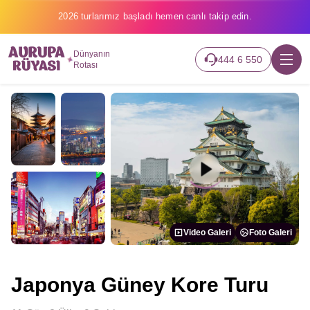
2026 turlarımız başladı hemen canlı takip edin.
Dünyanın
444 6 550
Rotası
Video Galeri
Foto Galeri
Japonya Güney Kore Turu