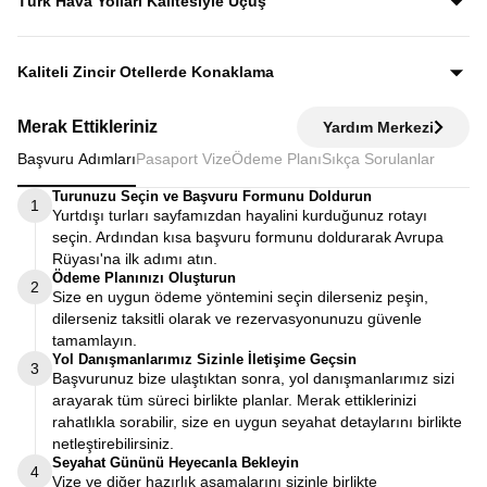
Türk Hava Yolları Kalitesiyle Uçuş
fiyata dahildir.
Dünyanın en iyi havayollarından biri olan Türk Hava
Yolları’nın konforu ve hizmet kalitesiyle seyahat edersiniz.
Kaliteli Zincir Otellerde Konaklama
Diğer turlarda şehirden 20–30 km uzaktaki otellerde
Merak Ettikleriniz
Yardım Merkezi
kalınırken, Avrupa Rüyası’nda merkeze yakın kaliteli zincir
Başvuru Adımları
Pasaport Vize
Ödeme Planı
Sıkça Sorulanlar
otellerde konaklayarak zamanınızı verimli kullanırsınız.
Turunuzu Seçin ve Başvuru Formunu Doldurun
1
Yurtdışı turları sayfamızdan hayalini kurduğunuz rotayı
seçin. Ardından kısa başvuru formunu doldurarak Avrupa
Rüyası'na ilk adımı atın.
Ödeme Planınızı Oluşturun
2
Size en uygun ödeme yöntemini seçin dilerseniz peşin,
dilerseniz taksitli olarak ve rezervasyonunuzu güvenle
tamamlayın.
Yol Danışmanlarımız Sizinle İletişime Geçsin
3
Başvurunuz bize ulaştıktan sonra, yol danışmanlarımız sizi
arayarak tüm süreci birlikte planlar. Merak ettiklerinizi
rahatlıkla sorabilir, size en uygun seyahat detaylarını birlikte
netleştirebilirsiniz.
Seyahat Gününü Heyecanla Bekleyin
4
Vize ve diğer hazırlık aşamalarını sizinle birlikte