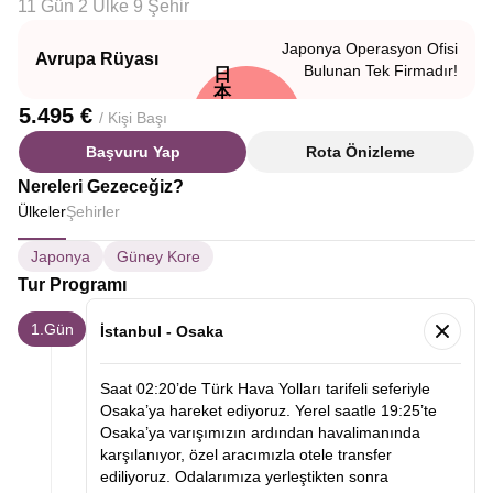
11 Gün 2 Ülke 9 Şehir
Japonya Operasyon Ofisi
Avrupa Rüyası
Bulunan Tek Firmadır!
日
本
5.495 €
/ Kişi Başı
Başvuru Yap
Rota Önizleme
Nereleri Gezeceğiz?
Ülkeler
Şehirler
Japonya
Güney Kore
Tur Programı
1.Gün
İstanbul - Osaka
Saat 02:20’de Türk Hava Yolları tarifeli seferiyle
Osaka’ya hareket ediyoruz. Yerel saatle 19:25’te
Osaka’ya varışımızın ardından havalimanında
karşılanıyor, özel aracımızla otele transfer
ediliyoruz. Odalarımıza yerleştikten sonra