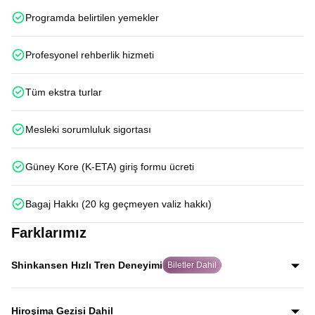
Programda belirtilen yemekler
Profesyonel rehberlik hizmeti
Tüm ekstra turlar
Mesleki sorumluluk sigortası
Güney Kore (K-ETA) giriş formu ücreti
Bagaj Hakkı (20 kg geçmeyen valiz hakkı)
Farklarımız
Shinkansen Hızlı Tren Deneyimi
Biletler Dahil
Japonya’nın dünyaca ünlü Shinkansen hızlı trenleriyle
Kyoto–Tokyo ve Osaka–Hiroşima hatlarında iki kez
Hiroşima Gezisi Dahil