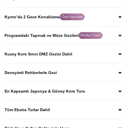
yolculuk yaparak, Japonya’yı Japonlar gibi keşfedersiniz.
Dünya tarihinde atom bombasının atıldığı şehir olan
Hiroşima’da, rehberli geziyle şehrin geçmişini ve
Kyoto’da 2 Gece Konaklama
Özel Ayrıcalık
bugününü etkileyici biçimde keşfedersiniz.
Birçok turda hızlıca geçilen Kyoto’da iki gece
konaklayarak, Japon kültürünün kalbi olan bu tarihi şehri
Programdaki Tapınak ve Müze Gezileri
Biletler Dahil
acele etmeden keşfetme imkanı sunulur.
Gyeongbokgung Sarayı, Kinkaku-ji, Todai-ji, Senso-ji ve
Kamakura Bambu Bahçesi gibi önemli kültürel durakların
Kuzey Kore Sınırı DMZ Gezisi Dahil
giriş biletleri fiyata dahil olup, bu mekânları anlatımlarla
Güney Kore–Kuzey Kore arasındaki DMZ sınır hattına
birlikte keşfedersiniz.
yapılan özel gezi fiyata dahil olup, Kuzey Kore sınırını
Deneyimli Rehberlerle Gezi
yerinde görerek tarihini rehber anlatımlarıyla dinlersiniz.
Yıllardır bu tur rotasını birebir uygulayan ve deneyimleyen
rehberler eşliğinde gezerek; şehirleri sadece görmekle
En Kapsamlı Japonya & Güney Kore Turu
kalmaz, anlatımlarla şehirleri dolu dolu keşfedersiniz.
Japonya ve Güney Kore’nin en ikonik şehirlerini ve kültürel
duraklarını aceleye getirmeden, tek turda gezebileceğiniz
Tüm Ekstra Turlar Dahil
kapsamlı bir rota.
Yola çıktığınızda sürpriz ödemelerle karşılaşmazsınız.
Ekstra tur ücreti alınmaz; programda yer alan tüm geziler