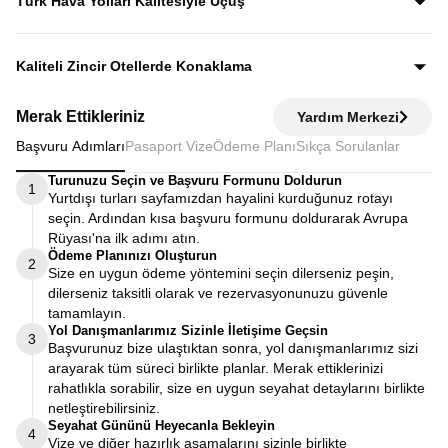
Türk Hava Yolları Kalitesiyle Uçuş
fiyata dahildir.
Dünyanın en iyi havayollarından biri olan Türk Hava
Yolları’nın konforu ve hizmet kalitesiyle seyahat edersiniz.
Kaliteli Zincir Otellerde Konaklama
Diğer turlarda şehirden 20–30 km uzaktaki otellerde
Merak Ettikleriniz
Yardım Merkezi
kalınırken, Avrupa Rüyası’nda merkeze yakın kaliteli zincir
Başvuru Adımları
Pasaport Vize
Ödeme Planı
Sıkça Sorulanlar
otellerde konaklayarak zamanınızı verimli kullanırsınız.
Turunuzu Seçin ve Başvuru Formunu Doldurun
1
Yurtdışı turları sayfamızdan hayalini kurduğunuz rotayı
seçin. Ardından kısa başvuru formunu doldurarak Avrupa
Rüyası'na ilk adımı atın.
Ödeme Planınızı Oluşturun
2
Size en uygun ödeme yöntemini seçin dilerseniz peşin,
dilerseniz taksitli olarak ve rezervasyonunuzu güvenle
tamamlayın.
Yol Danışmanlarımız Sizinle İletişime Geçsin
3
Başvurunuz bize ulaştıktan sonra, yol danışmanlarımız sizi
arayarak tüm süreci birlikte planlar. Merak ettiklerinizi
rahatlıkla sorabilir, size en uygun seyahat detaylarını birlikte
netleştirebilirsiniz.
Seyahat Gününü Heyecanla Bekleyin
4
Vize ve diğer hazırlık aşamalarını sizinle birlikte