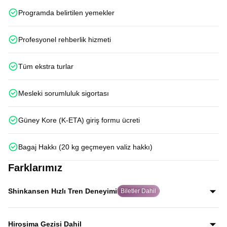
Programda belirtilen yemekler
Profesyonel rehberlik hizmeti
Tüm ekstra turlar
Mesleki sorumluluk sigortası
Güney Kore (K-ETA) giriş formu ücreti
Bagaj Hakkı (20 kg geçmeyen valiz hakkı)
Farklarımız
Shinkansen Hızlı Tren Deneyimi
Biletler Dahil
Japonya’nın dünyaca ünlü Shinkansen hızlı trenleriyle
Kyoto–Tokyo ve Osaka–Hiroşima hatlarında iki kez
Hiroşima Gezisi Dahil