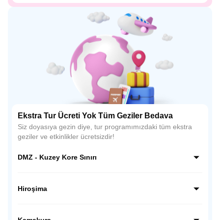
Ekstra Tur Ücreti Yok Tüm Geziler Bedava
Siz doyasıya gezin diye, tur programımızdaki tüm ekstra
geziler ve etkinlikler ücretsizdir!
DMZ - Kuzey Kore Sınırı
Kuzey Kore sınırı hattında, dünyanın en ilginç ve hassas
bölgelerinden biri olan DMZ’de rehber eşliğinde özel bir
Hiroşima
ziyaret gerçekleştiriyoruz; gözlem noktalarından sınırı
yakından görüyor, Kore tarihine ve bölünmüşlüğün
Hiroşima’da tarihsel bir bilinç yolculuğuna çıkıyoruz; Barış
hikâyesine tanıklık ediyoruz.
Anıtı Parkı ve Atom Bombası Kubbesi’ni ziyaret ederek
Kamakura