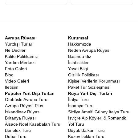
sonucun belirsizliği gezginleri yorar. Ancak bu rotanın en büyük
avantajı
Vizesiz Japonya Güney Kore Turu
olmasıdır. Türk
vatandaşları hem Japonya’ya hem de Güney Kore’ye vizesiz
olarak giriş yapabilirler. Pasaportunuzu alıp herhangi bir vize
stresi yaşamadan bavulunuzu hazırlayabileceğiniz bir tatil hayal
edin.
Vizesiz
Güney Kore Japonya Tatili
, bürokratik engellere
Avrupa Rüyası
Kurumsal
takılmadan, sadece keşfetme heyecanına odaklanabileceğiniz
Yurtdışı Turları
Hakkımızda
nadir rotalardan biridir. Bu kolaylık, özellikle balayı çiftleri, arkadaş
Ne Dediler
Neden Avrupa Rüyası
grupları ve ailesiyle rahat bir tatil geçirmek isteyenler için büyük
Kalite Politikamız
Basında Biz
bir nimettir.
Yardım Merkezi
İstatistikler
Japonya Güney Kore Gezi Rehberi
Foto Galeri
Yasal Bilgi
Turlarımızda görev alan profesyonel rehberlerimiz, bölgeye
Blog
Gizlilik Politikası
hakim, yerel kültürü çok iyi bilen ve size sadece yerleri gösteren
Video Galeri
Kişisel Verilerin Korunması
değil, o yerlerin hikayesini anlatan uzmanlardır. Bu anlamda
İletişim
Paket Tur Sözleşmesi
turumuz, canlı bir
Japonya Güney Kore Gezi Rehberi
Popüler Yurt Dışı Turları
Rüya Yurt Dışı Turları
niteliğindedir. Hangi sokakta en iyi Ramen yenir? Seul’de nereden
Otobüsle Avrupa Turu
İtalya Turu
en uygun hediyelik eşya alınır? Japon metrosu nasıl kullanılır?
Avrupa Rüyası Plus
İspanya Turu
Tüm bu soruların cevabını rehberlerimizden anında alabilirsiniz.
İskandinav Rüyası
Sicilya Amalfi Güney İtalya Turu
Rehberlerimiz, size sadece turistik yerleri değil, yerel halkın
Britanya Rüyası
İsviçre Alp Köyleri & Romantik
yaşam tarzını, geleneklerini ve inançlarını da aktarır. Bir Şinto
Alsace Noel Kasabaları Turu
Yol Turu
tapınağında nasıl dua edileceğinden, Kore’de büyüklerin yanında
Benelüx Turu
Büyük Balkan Turu
nasıl yemek yenileceğine kadar kültürel kodları öğrenirsiniz.
Dubai Turu
Kuzey Işıkları Turu