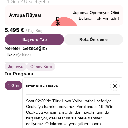
11 Gün 2 Ülke 9 Şehir
Japonya Operasyon Ofisi
Avrupa Rüyası
Bulunan Tek Firmadır!
日
本
5.495 €
/ Kişi Başı
Başvuru Yap
Rota Önizleme
Nereleri Gezeceğiz?
Ülkeler
Şehirler
Japonya
Güney Kore
Tur Programı
1.Gün
İstanbul - Osaka
Saat 02:20’de Türk Hava Yolları tarifeli seferiyle
Osaka’ya hareket ediyoruz. Yerel saatle 19:25’te
Osaka’ya varışımızın ardından havalimanında
karşılanıyor, özel aracımızla otele transfer
ediliyoruz. Odalarımıza yerleştikten sonra