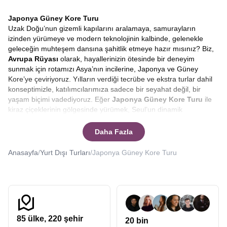
Japonya Güney Kore Turu
Uzak Doğu’nun gizemli kapılarını aralamaya, samurayların
izinden yürümeye ve modern teknolojinin kalbinde, gelenekle
geleceğin muhteşem dansına şahitlik etmeye hazır mısınız? Biz,
Avrupa Rüyası
olarak, hayallerinizin ötesinde bir deneyim
sunmak için rotamızı Asya’nın incilerine, Japonya ve Güney
Kore’ye çeviriyoruz. Yılların verdiği tecrübe ve ekstra turlar dahil
konseptimizle, katılımcılarımıza sadece bir seyahat değil, bir
yaşam biçimi vadediyoruz. Eğer
Japonya Güney Kore Turu
ile
kiraz çiçeklerinin gölgesinde yürümek, Seul’un dinamik
sokaklarında kaybolmak ve bunu yaparken bütçenizi korumak
isterseniz, doğru yerdesiniz.
Japonya turları, Güney Kore
Daha Fazla
turları
düzenleyen Avrupa Rüyası uzak doğunun kalbine sizleri de
götürebilir.
Anasayfa
/
Yurt Dışı Turları
/
Japonya Güney Kore Turu
Asya kıtası, her gezginin kalbinde yatan en özel rotalardan biridir.
Özellikle
Japonya ve Güney Kore
, kendine has kültürleri,
benzersiz mutfakları ve saygıyı temel alan yaşam felsefeleriyle
dünyadaki diğer hiçbir yere benzemez. Bir
Güney Kore Japonya
turu
, sadece yeni yerler görmek değil, dünyaya bakış açınızı
değiştirecek bir içsel yolculuktur. Bizimle çıkacağınız bu
85
ülke,
220
şehir
20 bin
yolculukta, Tokyo’nun neon ışıkları altında geleceğe adım