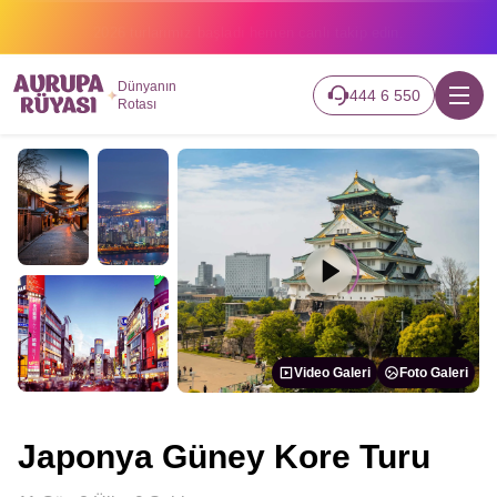
2026 turlarımız başladı hemen canlı takip edin.
Dünyanın
444 6 550
Rotası
Video Galeri
Foto Galeri
Japonya Güney Kore Turu