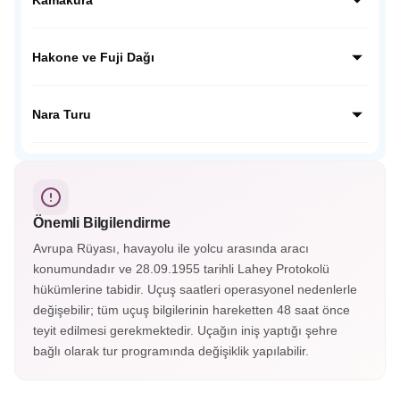
kentin geçmişine tanıklık ediyoruz.
Kamakura’da dev Budha Heykelini ziyaret edeceğiz,
ziyaretimiz sonrası Japon inanışında çok önemli yer tutan
Hakone ve Fuji Dağı
Hokoku Tapınağına ziyaretimizi yapacağız ve geleneksel
mekanda Japon çayını tadacağız.
Japonya’nın en güzel kasabalarından olan Hakone’yi
gezeceğiz. Fuji Dağı’nın etekleri olan 5. istasyon olarak
Nara Turu
bilinen noktaya çıkacağız, buradan FUJİ manzarasını
izleyeceğiz.
UNESCO Mirasları listesindeki TODAJİ tapınağının da
bulunuduğu Nara şehrini ziyaret edeceğiz. Tapınak
çevresinde gezinen Nara geyiklerini severek besleyeceğiz.
Önemli Bilgilendirme
Avrupa Rüyası, havayolu ile yolcu arasında aracı
konumundadır ve 28.09.1955 tarihli Lahey Protokolü
hükümlerine tabidir. Uçuş saatleri operasyonel nedenlerle
değişebilir; tüm uçuş bilgilerinin hareketten 48 saat önce
teyit edilmesi gerekmektedir. Uçağın iniş yaptığı şehre
bağlı olarak tur programında değişiklik yapılabilir.