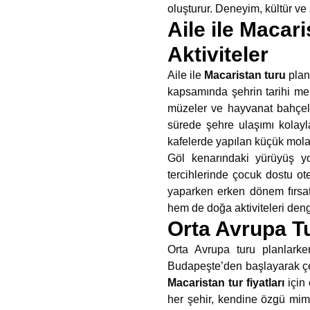
oluşturur. Deneyim, kültür ve
Aile ile Macar
Aktiviteler
Aile ile
Macaristan turu
plan
kapsamında şehrin tarihi mek
müzeler ve hayvanat bahçele
sürede şehre ulaşımı kolayl
kafelerde yapılan küçük molal
Göl kenarındaki yürüyüş yol
tercihlerinde çocuk dostu otel
yaparken erken dönem fırsatl
hem de doğa aktiviteleri deng
Orta Avrupa Tu
Orta Avrupa turu planlarken 
Budapeşte’den başlayarak çevr
Macaristan tur fiyatları
için 
her şehir, kendine özgü mima