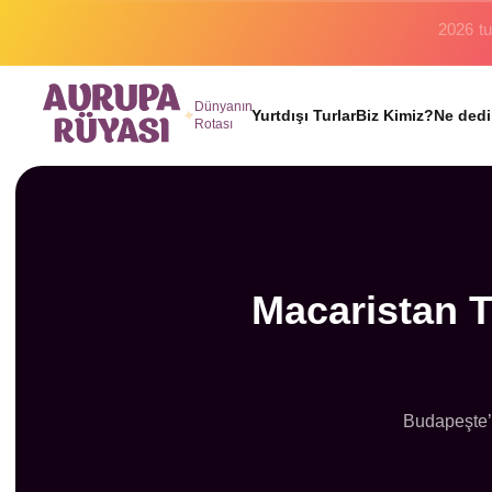
Binlerc
Dünyanın
Yurtdışı Turlar
Biz Kimiz?
Ne dedi
Rotası
Macaristan T
Budapeşte’d