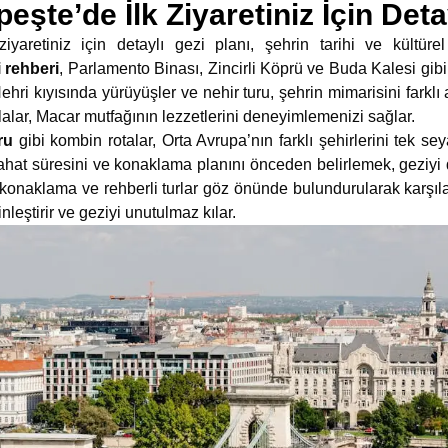
şte’de İlk Ziyaretiniz İçin Deta
yaretiniz için detaylı gezi planı, şehrin tarihi ve kültürel 
 rehberi
, Parlamento Binası, Zincirli Köprü ve Buda Kalesi gib
Nehri kıyısında yürüyüşler ve nehir turu, şehrin mimarisini fark
olalar, Macar mutfağının lezzetlerini deneyimlemenizi sağlar.
ru
gibi kombin rotalar, Orta Avrupa’nın farklı şehirlerini tek se
ahat süresini ve konaklama planını önceden belirlemek, geziyi d
konaklama ve rehberli turlar göz önünde bulundurularak karşılaşt
nleştirir ve geziyi unutulmaz kılar.