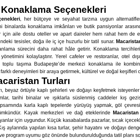
 Konaklama Seçenekleri
enekleri
, her bütçeye ve seyahat tarzına uygun alternatifl
rihi binalarda konaklama imkânları ve butik pansiyonlar ar
r için aile dostu oteller ve apart daireler hem rahat hem de 
eki tesisler, doğa ile iç içe huzurlu bir tatil sunar.
Macarista
anlama sürecini daha rahat hâle getirir. Konaklama tercihler
önetimini kolaylaştırır. Yerel cafeler ve restoranlar, otel dışı
içi toplu taşıma Budapeşte’de merkezi konaklama ile kombinl
ca farklı deneyimleri bir araya getirmek, kültürel ve doğal keşifleri
caristan Turları
ı, beyaz örtüyle kaplı şehirleri ve doğayı keşfetmek isteyenler
r, tarihi binalar ve ışıklarla süslenmiş caddeler kış gezis
samında karla kaplı tepelerde yürüyüş yapmak, göl çevresi
mümkündür. Kayak merkezleri ve dağ eteklerinde
Macaristan 
nlar için uygundur. Küçük kasabalarda pazarlar, sıcak içecekler
 Kış aylarında yapılan kısa turlar, şehir hayatını ve doğayı den
ı ve program uyumu göz önünde bulundurulduğunda tatil planı sor