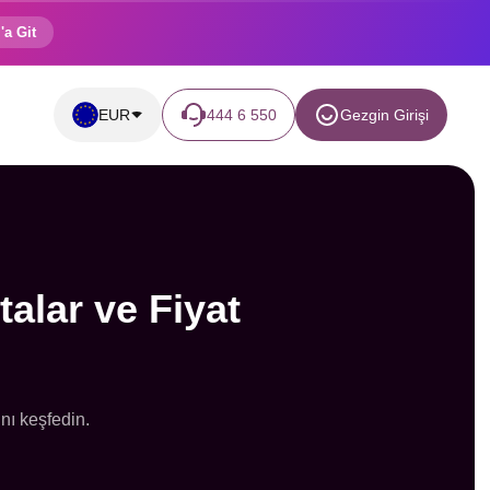
'a Git
EUR
444 6 550
Gezgin Girişi
alar ve Fiyat
nı keşfedin.