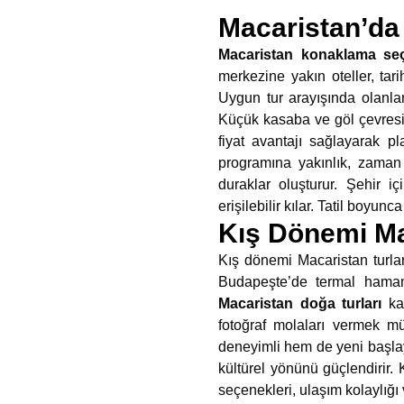
Macaristan’da
Macaristan konaklama seç
merkezine yakın oteller, ta
Uygun tur arayışında olanla
Küçük kasaba ve göl çevresind
fiyat avantajı sağlayarak pl
programına yakınlık, zaman y
duraklar oluşturur. Şehir 
erişilebilir kılar. Tatil boyun
Kış Dönemi Ma
Kış dönemi Macaristan turlar
Budapeşte’de termal hamamla
Macaristan doğa turları
kap
fotoğraf molaları vermek 
deneyimli hem de yeni başlaya
kültürel yönünü güçlendirir.
seçenekleri, ulaşım kolaylığ