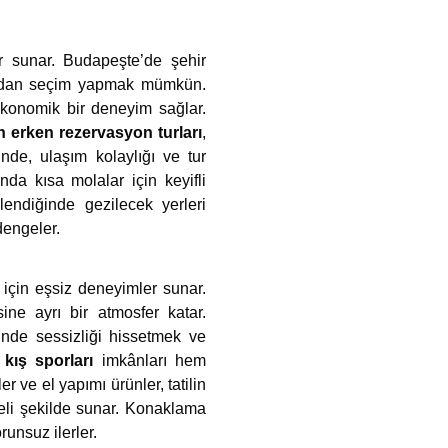
er sunar. Budapeşte’de şehir
asından seçim yapmak mümkün.
ekonomik bir deneyim sağlar.
n erken rezervasyon
turları
,
inde, ulaşım kolaylığı ve tur
nda kısa molalar için keyifli
endiğinde gezilecek yerleri
 dengeler.
 için eşsiz deneyimler sunar.
ine ayrı bir atmosfer katar.
nde sessizliği hissetmek ve
kış sporları
imkânları hem
 ve el yapımı ürünler, tatilin
geli şekilde sunar. Konaklama
unsuz ilerler.