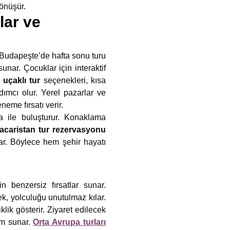
dönüşür.
lar ve
. Budapeşte’de hafta sonu turu
nar. Çocuklar için interaktif
 uçaklı tur
seçenekleri, kısa
ımcı olur. Yerel pazarlar ve
eme fırsatı verir.
ğa ile buluşturur. Konaklama
acaristan tur rezervasyonu
tar. Böylece hem şehir hayatı
in benzersiz fırsatlar sunar.
ek, yolculuğu unutulmaz kılar.
lik gösterir. Ziyaret edilecek
im sunar.
Orta Avrupa turları