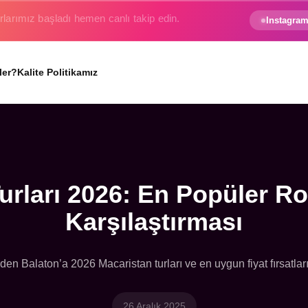
e gezginin hayali gerçek oluyor.
Instagram
ler?
Kalite Politikamız
urları 2026: En Popüler Rot
Karşılaştırması
en Balaton’a 2026 Macaristan turları ve en uygun fiyat fırsatları
26 Aralık 2025