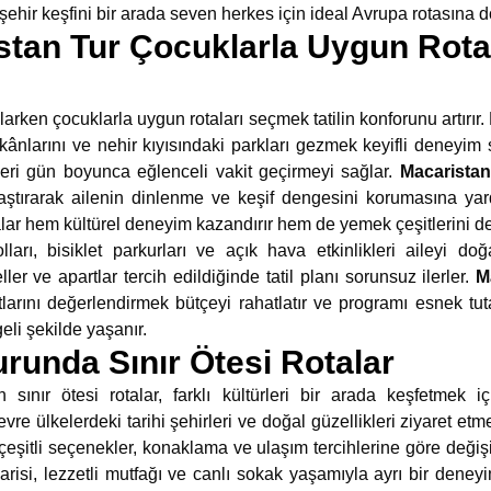
 şehir keşfini bir arada seven herkes için ideal Avrupa rotasına 
istan Tur Çocuklarla Uygun Rota
larken çocuklarla uygun rotaları seçmek tatilin konforunu artırır
ânlarını ve nehir kıyısındaki parkları gezmek keyifli deneyim su
ri gün boyunca eğlenceli vakit geçirmeyi sağlar.
Macaristan
aştırarak ailenin dinlenme ve keşif dengesini korumasına yard
ar hem kültürel deneyim kazandırır hem de yemek çeşitlerini den
ları, bisiklet parkurları ve açık hava etkinlikleri aileyi do
ler ve apartlar tercih edildiğinde tatil planı sorunsuz ilerler.
M
arını değerlendirmek bütçeyi rahatlatır ve programı esnek tu
eli şekilde yaşanır.
runda Sınır Ötesi Rotalar
sınır ötesi rotalar, farklı kültürleri bir arada keşfetmek iç
e ülkelerdeki tarihi şehirleri ve doğal güzellikleri ziyaret etm
çeşitli seçenekler, konaklama ve ulaşım tercihlerine göre değişik
risi, lezzetli mutfağı ve canlı sokak yaşamıyla ayrı bir deney