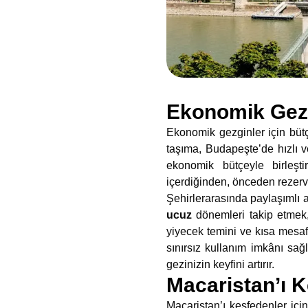
Ekonomik Gezg
Ekonomik gezginler için bütçe 
taşıma, Budapeşte’de hızlı v
ekonomik bütçeyle birleşti
içerdiğinden, önceden rezer
Şehirlerarasında paylaşımlı a
ucuz
dönemleri takip etmek,
yiyecek temini ve kısa mesafe
sınırsız kullanım imkânı sağ
gezinizin keyfini artırır.
Macaristan’ı K
Macaristan’ı keşfedenler için 