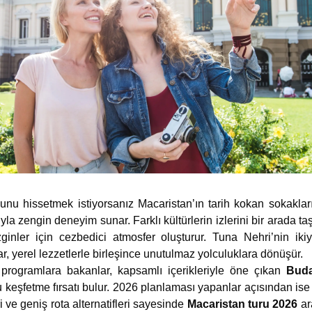
nu hissetmek istiyorsanız Macaristan’ın tarih kokan sokaklar
la zengin deneyim sunar. Farklı kültürlerin izlerini bir arada ta
ginler için cezbedici atmosfer oluşturur. Tuna Nehri’nin iki
r, yerel lezzetlerle birleşince unutulmaz yolculuklara dönüşür.
 programlara bakanlar, kapsamlı içerikleriyle öne çıkan
Buda
u keşfetme fırsatı bulur. 2026 planlaması yapanlar açısından ise
 ve geniş rota alternatifleri sayesinde
Macaristan turu 2026
ara