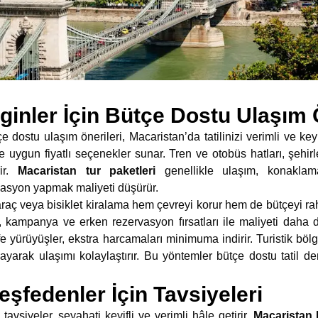
inler İçin Bütçe Dostu Ulaşım Ö
dostu ulaşım önerileri, Macaristan’da tatilinizi verimli ve keyifl
e uygun fiyatlı seçenekler sunar. Tren ve otobüs hatları, şehirl
rir.
Macaristan tur paketleri
genellikle ulaşım, konaklama
vasyon yapmak maliyeti düşürür.
raç veya bisiklet kiralama hem çevreyi korur hem de bütçeyi rah
 kampanya ve erken rezervasyon fırsatları ile maliyeti daha d
 yürüyüşler, ekstra harcamaları minimuma indirir. Turistik bölge
layarak ulaşımı kolaylaştırır. Bu yöntemler bütçe dostu tatil 
eşfedenler İçin Tavsiyeleri
tavsiyeler, seyahati keyifli ve verimli hâle getirir.
Macaristan 