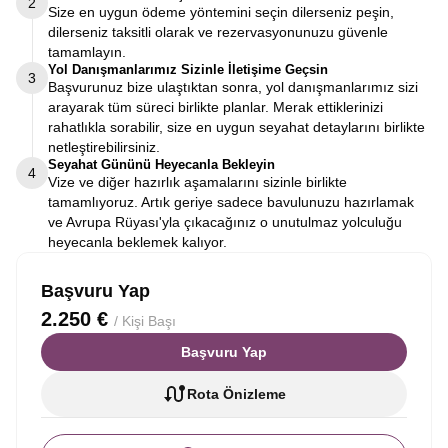
2
Size en uygun ödeme yöntemini seçin dilerseniz peşin,
dilerseniz taksitli olarak ve rezervasyonunuzu güvenle
tamamlayın.
Yol Danışmanlarımız Sizinle İletişime Geçsin
3
Başvurunuz bize ulaştıktan sonra, yol danışmanlarımız sizi
arayarak tüm süreci birlikte planlar. Merak ettiklerinizi
rahatlıkla sorabilir, size en uygun seyahat detaylarını birlikte
netleştirebilirsiniz.
Seyahat Gününü Heyecanla Bekleyin
4
Vize ve diğer hazırlık aşamalarını sizinle birlikte
tamamlıyoruz. Artık geriye sadece bavulunuzu hazırlamak
ve Avrupa Rüyası'yla çıkacağınız o unutulmaz yolculuğu
heyecanla beklemek kalıyor.
Başvuru Yap
2.250 €
/ Kişi Başı
Başvuru Yap
Rota Önizleme