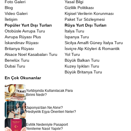
Foto Galeri
Yasal Bilgi
gereklidir. Biz de Avrupa Rüyası olarak
Güney Fransa turu vize
Blog
Gizlilik Politikası
konusunda sizlere tam destek sunuyoruz. Evrak hazırlığından
Video Galeri
Kişisel Verilerin Korunması
randevu süreçlerine kadar tüm aşamalarda danışmanlarımız
İletişim
Paket Tur Sözleşmesi
yanınızda oluyor. Bazı pasaport türlerinin vizeden muaf olması ise
Popüler Yurt Dışı Turları
Rüya Yurt Dışı Turları
ayrı bir kolaylık sağlıyor. Başvuru sürecinin nasıl ilerleyeceğini
Otobüsle Avrupa Turu
İtalya Turu
size adım adım aktarıyoruz.
Avrupa Rüyası Plus
İspanya Turu
Fransa Rivierası Turu Ekstra Turlar Dahil
İskandinav Rüyası
Sicilya Amalfi Güney İtalya Turu
Birçoğunun aklına yaz ayları gelse de,
Fransa Rivierası kış turu
Britanya Rüyası
İsviçre Alp Köyleri & Romantik
bambaşka bir huzur taşıyor. Yaz kalabalığı yok, şehirler daha
Alsace Noel Kasabaları Turu
Yol Turu
sakin, manzaralar daha dingin. Kışın bile ılıman olan iklim
Benelüx Turu
Büyük Balkan Turu
sayesinde dış mekânların tadını çıkarabilir, Provence’ın sessiz
Dubai Turu
Kuzey Işıkları Turu
köylerinde fotoğraf çekebilir, sahil boyunca romantik yürüyüşler
Büyük Britanya Turu
yapabilirsiniz. Kış döneminde otellerin uygun fiyatlarla hizmet
En Çok Okunanlar
vermesi ise ekstra bir avantaj sunuyor.
Avrupa Rüyası olarak hazırladığımız bu tur, yalnızca bir yolculuk
Yurtdışında Kullanılacak Para
değil, duyularınızı besleyen, ruhunuzu dinlendiren, estetik algınızı
Birimi Nedir?
genişleten bir deneyimdir.
Côte d’Azur Turu
,
Güney Fransa
Turu
ile Provence köyleri, şarap bağları, lüks sahil kasabaları ve
Japonya'dan Ne Alınır?
tarih dolu şehirler. Hepsi aynı programın içinde birleşiyor. Eğer siz
Hediyelik Eşya Önerileri Neler?
de Akdeniz’in güneşine, Provence’ın lavanta kokulu sokaklarına
ve Rivierası’nın zarafetine dokunmak istiyorsanız doğru
Evlilik Nedeniyle Pasaport
yerdesiniz. Bu masalsı yolculuğu birlikte gerçekleştirmek için
Yenileme Nasıl Yapılır?