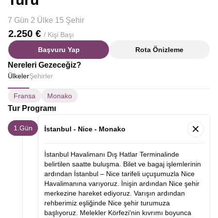
7 Gün 2 Ülke 15 Şehir
2.250 €
/ Kişi Başı
Başvuru Yap
Rota Önizleme
Nereleri Gezeceğiz?
Ülkeler
Şehirler
Fransa
Monako
Tur Programı
1.Gün
İstanbul - Nice - Monako
İstanbul Havalimanı Dış Hatlar Terminalinde
belirtilen saatte buluşma. Bilet ve bagaj işlemlerinin
ardından İstanbul – Nice tarifeli uçuşumuzla Nice
Havalimanına varıyoruz. İnişin ardından Nice şehir
merkezine hareket ediyoruz. Varışın ardından
rehberimiz eşliğinde Nice şehir turumuza
başlıyoruz. Melekler Körfezi'nin kıvrımı boyunca