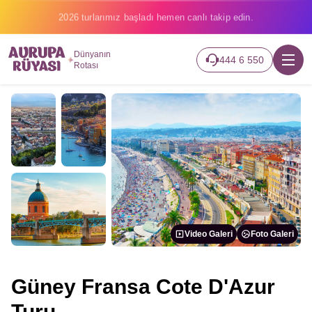
2026 turlarımız başladı hemen canlı takip edin.
Dünyanın
444 6 550
Rotası
Video Galeri
Foto Galeri
Güney Fransa Cote D'Azur
Turu