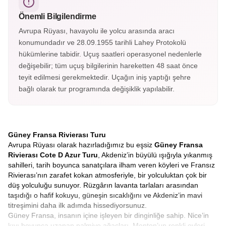
sayılır.
Önemli Bilgilendirme
Avrupa Rüyası, havayolu ile yolcu arasında aracı
konumundadır ve 28.09.1955 tarihli Lahey Protokolü
hükümlerine tabidir. Uçuş saatleri operasyonel nedenlerle
değişebilir; tüm uçuş bilgilerinin hareketten 48 saat önce
teyit edilmesi gerekmektedir. Uçağın iniş yaptığı şehre
bağlı olarak tur programında değişiklik yapılabilir.
Güney Fransa Rivierası Turu
Avrupa Rüyası olarak hazırladığımız bu eşsiz
Güney Fransa
Rivierası Cote D Azur Turu
, Akdeniz’in büyülü ışığıyla yıkanmış
sahilleri, tarih boyunca sanatçılara ilham veren köyleri ve Fransız
Rivierası’nın zarafet kokan atmosferiyle, bir yolculuktan çok bir
düş yolculuğu sunuyor. Rüzgârın lavanta tarlaları arasından
taşıdığı o hafif kokuyu, güneşin sıcaklığını ve Akdeniz’in mavi
titreşimini daha ilk adımda hissediyorsunuz.
Güney Fransa, insanın içine işleyen bir dinginliğe sahip. Nice’in
kıyı boyunca uzanan palmiye ağaçları, Menton’un renkli evleri,