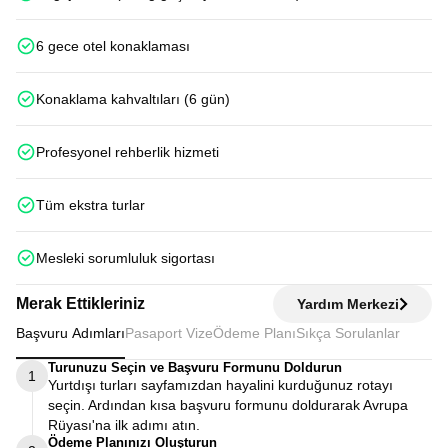
6 gece otel konaklaması
Konaklama kahvaltıları (6 gün)
Profesyonel rehberlik hizmeti
Tüm ekstra turlar
Mesleki sorumluluk sigortası
Merak Ettikleriniz
Yardım Merkezi
Başvuru Adımları
Pasaport Vize
Ödeme Planı
Sıkça Sorulanlar
Turunuzu Seçin ve Başvuru Formunu Doldurun
1
Yurtdışı turları sayfamızdan hayalini kurduğunuz rotayı
seçin. Ardından kısa başvuru formunu doldurarak Avrupa
Rüyası'na ilk adımı atın.
Ödeme Planınızı Oluşturun