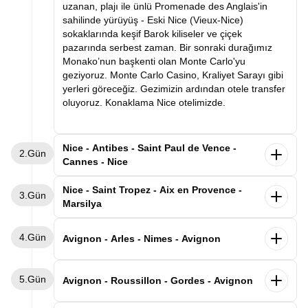
uzanan, plajı ile ünlü Promenade des Anglais'in
sahilinde yürüyüş - Eski Nice (Vieux-Nice)
sokaklarında keşif Barok kiliseler ve çiçek
pazarında serbest zaman. Bir sonraki durağımız
Monako’nun başkenti olan Monte Carlo'yu
geziyoruz. Monte Carlo Casino, Kraliyet Sarayı gibi
yerleri göreceğiz. Gezimizin ardından otele transfer
oluyoruz. Konaklama Nice otelimizde.
Nice - Antibes - Saint Paul de Vence -
2.Gün
Cannes - Nice
Sabah kahvaltı sonrası Cannes'e hareket ediyoruz.
Nice - Saint Tropez - Aix en Provence -
3.Gün
Fransız Rivierası’nın incisi Cannes, altın kumsalları,
Marsilya
palmiyeli caddeleri ve dünyaca ünlü film festivaliyle
tanınır. Akdeniz’in zarafetini, sanatın ışıltısını ve
Sabah kahvaltımızın ardından Marsilya'ya hareket
4.Gün
Fransız lüksünü bir arada sunan bu şehir, her
ediyoruz. İlk durağımız
dünyanın en ünlü tatil
Avignon - Arles - Nimes - Avignon
ziyaretçiye kırmızı halıda yürüyormuş hissi verir.
destinasyonlarından biri olan
Saint Tropez olacak.
Güney Fransa Côte d’Azur’un kalbinde yer alan,
Ardından bir diğer noktamız olan Aix-en-Provence
Sabah kahvaltı sonrası ilk durağımız tarihi şehir
A
kdeniz’in mavi sularıyla tarihin zarafetini
5.Gün
gezimize başlıyoruz. Roma döneminden kalan su
Arles. Bir zamanlar Roma metropolü, bu dönemden
Avignon - Roussillon - Gordes - Avignon
buluşturan büyüleyici bir Fransız sahil kenti
Antibes
şebekesi ve çeşmeleri halen çalışan bu şehirde
kalan eserlerin tamamı “Unesco dünya kültür
ilk durağımız olacak. Şehrin kalbinde yer alan Vieil
yapacağımız yürüyüş turumuz esnasında Rotonde
mirasına” kayıtlı olan ve ünlü ressam Van Gogh'un