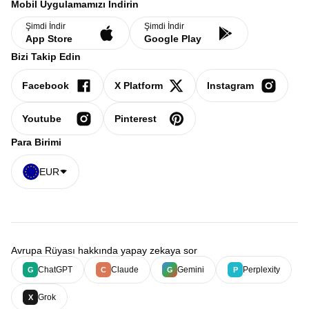
Mobil Uygulamamızı İndirin
Şimdi İndir
Şimdi İndir
App Store
Google Play
Bizi Takip Edin
Facebook
X Platform
Instagram
Youtube
Pinterest
Para Birimi
EUR
Avrupa Rüyası hakkında yapay zekaya sor
ChatGPT
Claude
Gemini
Perplexity
G
C
G
P
Grok
X